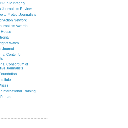
r Public Integrity
a Journalism Review
e to Protect Journalists
or Action Network
Journalism Awards
 House
tegrity
ights Watch
a Journal
onal Center for
ts
onal Consortium of
tive Journalists
Foundation
nstitute
Prizes
r International Training
 Pantau