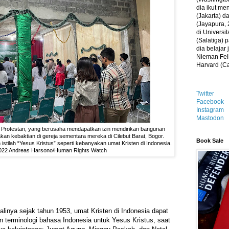
dia ikut me
(Jakarta) 
(Jayapura, 
di Universi
(Salatiga)
dia belajar
Nieman Fell
Harvard (C
Twitter
Facebook
Instagram
Mastodon
k Protestan, yang berusaha mendapatkan izin mendirikan bangunan
an kebaktian di gereja sementara mereka di Cilebut Barat, Bogor.
Book Sale
stilah “Yesus Kristus” seperti kebanyakan umat Kristen di Indonesia.
022 Andreas Harsono/Human Rights Watch
alinya sejak tahun 1953, umat Kristen di Indonesia dapat
 terminologi bahasa Indonesia untuk Yesus Kristus, saat