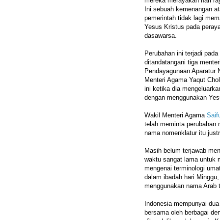
mereka merayakan hari ra
Ini sebuah kemenangan a
pemerintah tidak lagi mem
Yesus Kristus pada perayaa
dasawarsa.
Perubahan ini terjadi pada
ditandatangani tiga menter
Pendayagunaan Aparatur N
Menteri Agama Yaqut Cho
ini ketika dia mengeluark
dengan menggunakan Yesu
Wakil Menteri Agama
Saif
telah meminta perubahan no
nama nomenklatur itu justr
Masih belum terjawab men
waktu sangat lama untuk 
mengenai terminologi umat 
dalam ibadah hari Minggu,
menggunakan nama Arab te
Indonesia mempunyai dua 
bersama oleh berbagai de