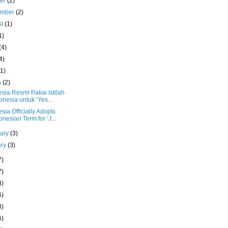
ber
(2)
ember
(2)
st
(1)
1)
(4)
4)
(1)
h
(2)
sia Resmi Pakai Istilah
onesia untuk ‘Yes...
sia Officially Adopts
onesian Term for ‘J...
uary
(3)
ary
(3)
7)
7)
4)
6)
8)
6)