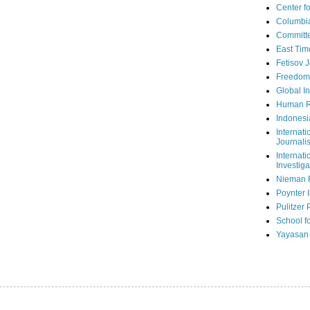
Center fo
Columbi
Committe
East Tim
Fetisov 
Freedom
Global In
Human R
Indonesi
Internati
Journalis
Internati
Investiga
Nieman 
Poynter I
Pulitzer 
School fo
Yayasan