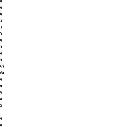
3)
9)
9)
1)
7)
7)
9)
4)
6)
2)
97)
08)
6)
9)
3)
3)
2)
5)
8)