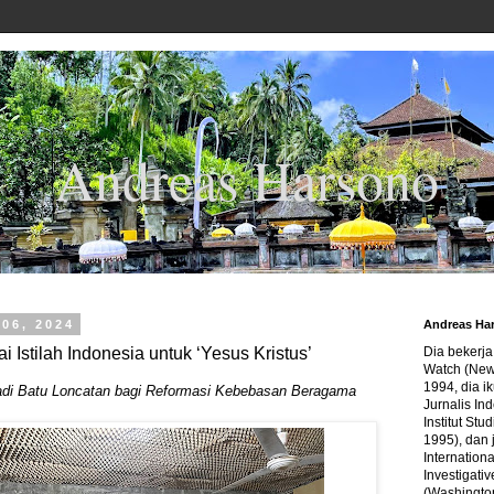
Andreas Harsono
06, 2024
Andreas Ha
 Istilah Indonesia untuk ‘Yesus Kristus’
Dia bekerj
Watch (New
1994, dia ik
di Batu Loncatan bagi Reformasi Kebebasan Beragama
Jurnalis In
Institut Stu
1995), dan 
Internation
Investigativ
(Washingto