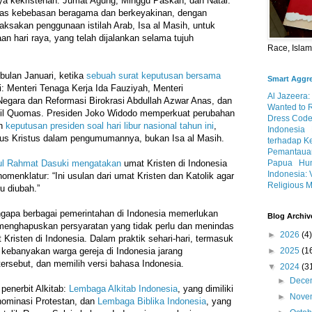
ya kekristenan: Jumat Agung, Minggu Paskah, dan Natal.
tas kebebasan beragama dan berkeyakinan, dengan
aksakan penggunaan istilah Arab, Isa al Masih, untuk
n hari raya, yang telah dijalankan selama tujuh
Race, Isla
 bulan Januari, ketika
sebuah surat keputusan bersama
Smart Aggr
i: Menteri Tenaga Kerja Ida Fauziyah, Menteri
Al Jazeera:
egara dan Reformasi Birokrasi Abdullah Azwar Anas, dan
Wanted to 
lil Quomas. Presiden Joko Widodo memperkuat perubahan
Dress Code
an
keputusan presiden soal hari libur nasional tahun ini
,
Indonesia
s Kristus dalam pengumumannya, bukan Isa al Masih.
terhadap K
Pemantauan
ul Rahmat Dasuki
mengatakan
umat Kristen di Indonesia
Papua
Hum
Indonesia: 
menklatur: “Ini usulan dari umat Kristen dan Katolik agar
Religious M
u diubah.”
gapa berbagai pemerintahan di Indonesia memerlukan
Blog Archiv
menghapuskan persyaratan yang tidak perlu dan menindas
►
2026
(4)
Kristen di Indonesia. Dalam praktik sehari-hari, termasuk
 kebanyakan warga gereja di Indonesia jarang
►
2025
(1
rsebut, dan memilih versi bahasa Indonesia.
▼
2024
(3
►
Dece
penerbit Alkitab:
Lembaga Alkitab Indonesia
, yang dimiliki
►
Nove
nominasi Protestan, dan
Lembaga Biblika Indonesia
, yang