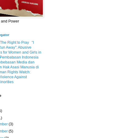
m and Power
egator
 The Right to Pray
“I
Run Away”: Abusive
s for Women and Girls in
Pembatasan Indonesia
ebebasan Media dan
 Hak Asasi Manusia di
an Rights Watch:
Violence Against
inorities
e
6)
1)
mber
(3)
mber
(5)