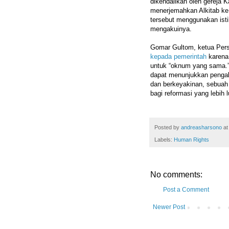
dikendalikan oleh gereja 
menerjemahkan Alkitab ke 
tersebut menggunakan isti
mengakuinya.
Gomar Gultom, ketua Pers
kepada pemerintah
karena
untuk “oknum yang sama.”
dapat menunjukkan pengak
dan berkeyakinan, sebuah 
bagi reformasi yang lebih
Posted by
andreasharsono
a
Labels:
Human Rights
No comments:
Post a Comment
Newer Post