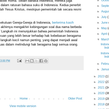
►
Octo
Katolik Roma. Selain bahasa Indonesia, mereka juga
dalam ratusan bahasa suku di Indonesia. Kedua penerbit
►
Sept
lah Yesus Kristus, meskipun pemerintah tak secara resmi
►
Augu
►
July
(
ekutuan Gereja-Gereja di Indonesia,
berterima kasih
►
June
 akhirnya mengakhiri kebingungan soal dua nama berbeda
►
May
(
 Langkah ini menunjukkan bahwa pemerintah Indonesia
►
April
uan yang lebih besar terhadap hak kebebasan beragama
▼
Marc
langkah kecil namun penting, yang dapat menjadi awal
 luas dalam melindungi hak beragama bagi semua orang.
Indone
Ind
Indone
Ind
t
3:00 PM
►
Febr
►
Janu
►
2023
(1
►
2022
(2
►
2021
(3
►
2020
(3
Home
Older Post
►
2019
(2
►
2018
(1
View mobile version