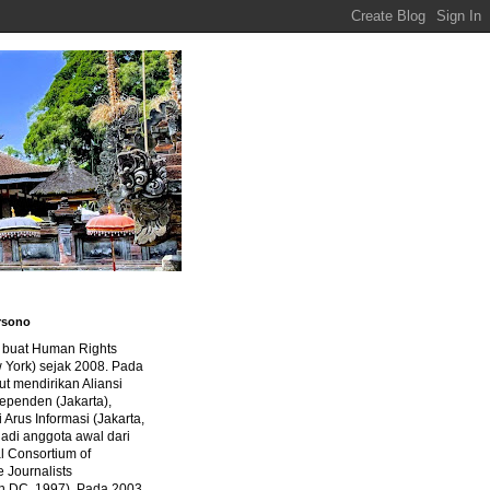
rsono
a buat Human Rights
 York) sejak 2008. Pada
ut mendirikan Aliansi
dependen (Jakarta),
di Arus Informasi (Jakarta,
jadi anggota awal dari
al Consortium of
e Journalists
n DC, 1997). Pada 2003,