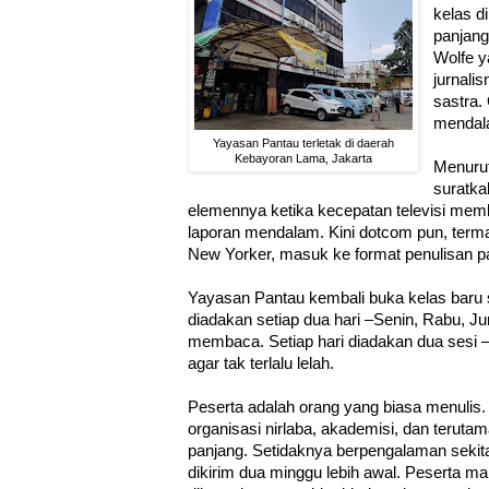
kelas d
panjang
Wolfe y
jurnali
sastra.
mendal
Yayasan Pantau terletak di daerah
Kebayoran Lama, Jakarta
Menurut
suratka
elemennya ketika kecepatan televisi mem
laporan mendalam. Kini dotcom pun, ter
New Yorker, masuk ke format penulisan p
Yayasan Pantau kembali buka kelas baru
diadakan setiap dua hari –Senin, Rabu, 
membaca. Setiap hari diadakan dua sesi –
agar tak terlalu lelah.
Peserta adalah orang yang biasa menulis. 
organisasi nirlaba, akademisi, dan terut
panjang. Setidaknya berpengalaman sekit
dikirim dua minggu lebih awal. Peserta m