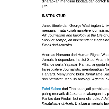
diharapkan mengirim biodata dan contoh tu
juta.
INSTRUKTUR
Janet Steele dari George Washington Unive
mengajar mata kuliah narrative journalis
All: Journalism and Ideology in the Life of
Story of Tempo, an Independent Magazine 
Email dari Amerika
.
Andreas Harsono dari Human Rights Watch,
Jurnalis Independen, Institut Studi Arus I
Alliance serta Yayasan Pantau, anggota In
Investigative Journalists, mendapatkan Ni
Harvard. Menyunting buku
Jurnalisme Sas
dan Memika
t. Menulis antologi
"Agama" Sa
Fahri Salam
dari Tirto akan jadi pembicara
paling menarik di Jakarta belakangan ini,
Pantau dan Pindai, ikut menulis buku
Adat
Kapitalisme di Aceh
. Dia biasa menulis la