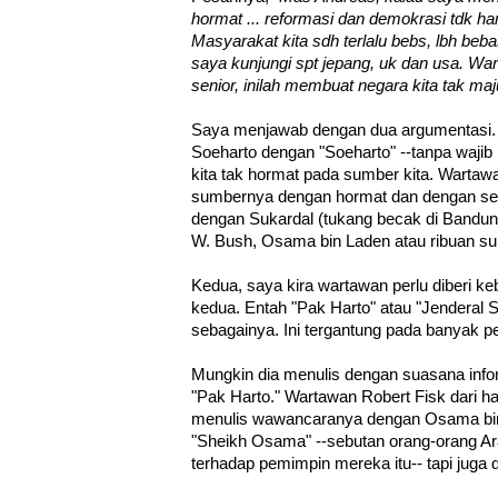
hormat ... reformasi dan demokrasi tdk h
Masyarakat kita sdh terlalu bebs, lbh beb
saya kunjungi spt jepang, uk dan usa. Wa
senior, inilah membuat negara kita tak 
Saya menjawab dengan dua argumentasi.
Soeharto dengan "Soeharto" --tanpa wajib m
kita tak hormat pada sumber kita. Warta
sumbernya dengan hormat dan dengan seta
dengan Sukardal (tukang becak di Bandung
W. Bush, Osama bin Laden atau ribuan su
Kedua, saya kira wartawan perlu diberi ke
kedua. Entah "Pak Harto" atau "Jenderal S
sebagainya. Ini tergantung pada banyak p
Mungkin dia menulis dengan suasana infor
"Pak Harto." Wartawan Robert Fisk dari ha
menulis wawancaranya dengan Osama bin
"Sheikh Osama" --sebutan orang-orang Ara
terhadap pemimpin mereka itu-- tapi juga 