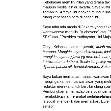
Kebebasan memilih inilah yang terasa tak 
maupun media lain di Jakarta. Saya kuatir
zaman ini. Artinya, ini langkah mundur un
ruang kebebasan pers di negeri ini.
Saya tahu ada media di Jakarta yang sek
wartawannya menulis "Yudhoyono" atau "SB
SBY" atau "Presiden Yudhoyono." Ini Maja
Chrys Kelana lantas menjawab, "
Itulah m
harsono. Mungkin saya terlalu sopan, tidak
mungkin saya org jawa yg msh orde baru 
kenikmatan orde baru. Selain itu, policy me
dipanas panasi utk berontak/protes. Suka
Saya bukan memanas-manasi wartawan M
mengingatkan semua wartawan yang melipu
redaktur mereka, untuk berpikir ulang soal 
Pembungkaman terhadap pers tidak pernah
membuktikan ia merambat perlahan-lahan d
ia sudah mencekik dan mematikan. Eufemi
sensor.