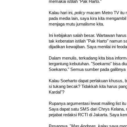
memakai istilah "Pak Harto."
Kalau hari ini,
policy
macam Metro TV itu mu
pada media lain, saya kira kita mengamb
menjaga mutu jurnalisme kita.
Ini kebijakan salah besar. Wartawan harus
tak keberatan istilah "Pak Harto" namun saya
dijadikan kewajiban. Saya menilai ini feod
Dalam menulis, terkadang kita bisa informa
tergantung kebutuhan. "Soekarno" bisa di
Soekarno." Semua sumber pada galibnya 
Kalau Soeharto dapat perlakuan khusus, 
si tukang becak? Tidakkah kita harus pang
Kardal"?
Rupanya argumentasi lewat mailing list i
Saya dapat satu SMS dari Chrys Kelana
pejabat redaksi RCTI di Jakarta. Saya ke
Pesannya, "
Mas Andreas, kalau saya men