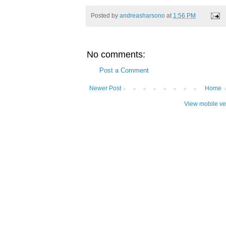
Posted by
andreasharsono
at
1:56 PM
No comments:
Post a Comment
Newer Post
Home
View mobile ve