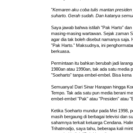
"
Kemaren aku coba tulis mantan presiden 
suharto. Gerah sudah. Dan katanya semua 
Saya jawab bahwa istilah "Pak Harto" dan 
masing-masing wartawan. Sejak zaman S
agar dia tak boleh disebut namanya saja. 
"Pak Harto." Maksudnya, ini penghormata
berkuasa.
Permintaan itu bahkan berubah jadi laran
1980an atau 1990an, tak ada satu media 
"Soeharto" tanpa embel-embel. Bisa kena 
Semuanya! Dari Sinar Harapan hingga Ko
Tempo. Tak ada satu pun media berani me
embel-embel "Pak" atau "Presiden" atau "
Ketika Soeharto mundur pada Mei 1998, p
masih bergaung di berbagai televisi dan s
sahamnya terkait keluarga Cendana. Hali
Trihatmodjo, saya tahu, beberapa kali mint