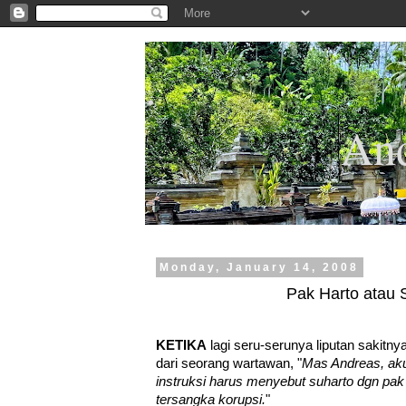
.
And
Monday, January 14, 2008
Pak Harto atau 
KETIKA
lagi seru-serunya liputan sakit
dari seorang wartawan, "
Mas Andreas, aku 
instruksi harus menyebut suharto dgn pak 
tersangka korupsi.
"