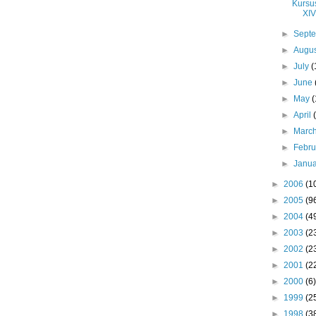
Kursu
XIV
►
Sept
►
Augu
►
July
(
►
June
►
May
(
►
April
►
Marc
►
Febr
►
Janu
►
2006
(1
►
2005
(9
►
2004
(4
►
2003
(2
►
2002
(2
►
2001
(2
►
2000
(6)
►
1999
(2
►
1998
(3