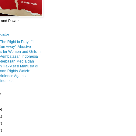
m and Power
egator
 The Right to Pray
“I
Run Away”: Abusive
s for Women and Girls in
Pembatasan Indonesia
ebebasan Media dan
 Hak Asasi Manusia di
an Rights Watch:
Violence Against
inorities
e
6)
1)
7)
7)