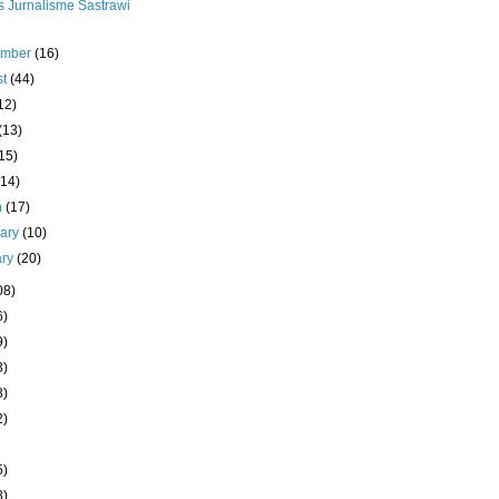
s Jurnalisme Sastrawi
ember
(16)
st
(44)
12)
(13)
15)
(14)
h
(17)
uary
(10)
ary
(20)
08)
6)
9)
3)
3)
2)
5)
8)