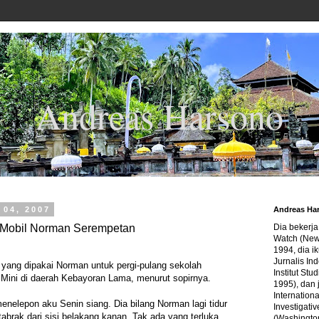
Andreas Harsono
 04, 2007
Andreas Ha
Mobil Norman Serempetan
Dia bekerj
Watch (New
1994, dia ik
Jurnalis In
yang dipakai Norman untuk pergi-pulang sekolah
Institut Stu
Mini di daerah Kebayoran Lama, menurut sopirnya.
1995), dan 
Internation
 menelepon aku Senin siang. Dia bilang Norman lagi tidur
Investigativ
itabrak dari sisi belakang kanan. Tak ada yang terluka.
(Washingto