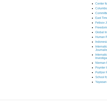
Center fo
Columbi
Committe
East Tim
Fetisov 
Freedom
Global In
Human R
Indonesi
Internati
Journalis
Internati
Investiga
Nieman 
Poynter I
Pulitzer 
School fo
Yayasan