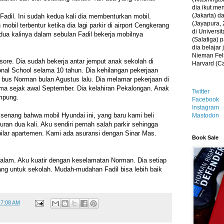
dia ikut me
(Jakarta) 
Fadil. Ini sudah kedua kali dia membenturkan mobil.
(Jayapura, 
mobil terbentur ketika dia lagi parkir di airport Cengkerang
di Universi
dua kalinya dalam sebulan Fadil bekerja mobilnya
(Salatiga)
dia belajar
Nieman Fell
sore. Dia sudah bekerja antar jemput anak sekolah di
Harvard (C
onal School selama 10 tahun. Dia kehilangan pekerjaan
bus Norman bulan Agustus lalu. Dia melamar pekerjaan di
ma sejak awal September. Dia kelahiran Pekalongan. Anak
Twitter
ampung.
Facebook
Instagram
 senang bahwa mobil Hyundai ini, yang baru kami beli
Mastodon
ran dua kali. Aku sendiri pernah salah parkir sehingga
 pilar apartemen. Kami ada asuransi dengan Sinar Mas.
Book Sale
malam. Aku kuatir dengan keselamatan Norman. Dia setiap
ng untuk sekolah. Mudah-mudahan Fadil bisa lebih baik
t
7:08 AM