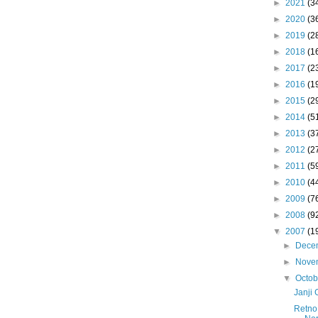
►
2021
(3
►
2020
(3
►
2019
(2
►
2018
(1
►
2017
(2
►
2016
(1
►
2015
(2
►
2014
(5
►
2013
(3
►
2012
(2
►
2011
(5
►
2010
(4
►
2009
(7
►
2008
(9
▼
2007
(1
►
Dece
►
Nove
▼
Octo
Janji
Retno