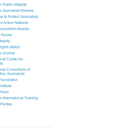
r Public Integrity
a Journalism Review
e to Protect Journalists
or Action Network
Journalism Awards
 House
tegrity
ights Watch
a Journal
onal Center for
ts
onal Consortium of
tive Journalists
Foundation
nstitute
Prizes
r International Training
 Pantau