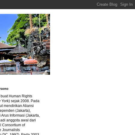
rsono
a buat Human Rights
 York) sejak 2008. Pada
ut mendirikan Aliansi
dependen (Jakarta),
di Arus Informasi (Jakarta,
jadi anggota awal dari
al Consortium of
e Journalists
n DC, 1997). Pada 2003,