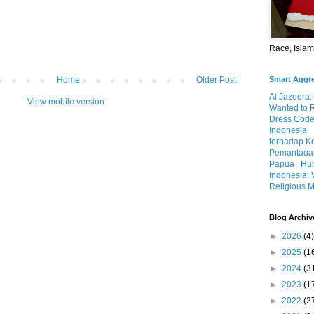
Race, Isla
Home
Older Post
Smart Aggr
Al Jazeera:
View mobile version
Wanted to 
Dress Code
Indonesia
terhadap K
Pemantauan
Papua
Hum
Indonesia: 
Religious M
Blog Archiv
►
2026
(4)
►
2025
(1
►
2024
(3
►
2023
(1
►
2022
(2