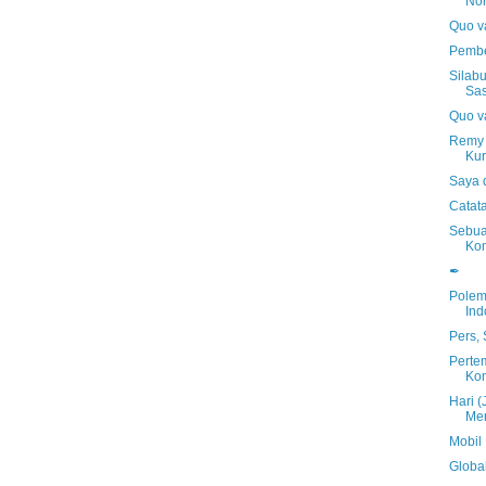
No
Quo va
Pembe
Silab
Sas
Quo va
Remy 
Kur
Saya 
Catat
Sebua
Ko
✒
Polem
Ind
Pers,
Perte
Kom
Hari (
Mer
Mobil
Global