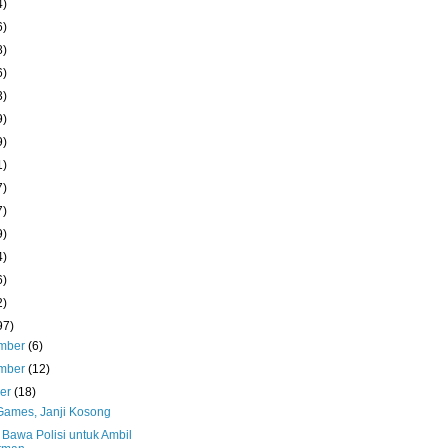
4)
6)
8)
6)
3)
9)
9)
1)
7)
7)
9)
4)
6)
2)
97)
mber
(6)
mber
(12)
ber
(18)
 Games, Janji Kosong
 Bawa Polisi untuk Ambil