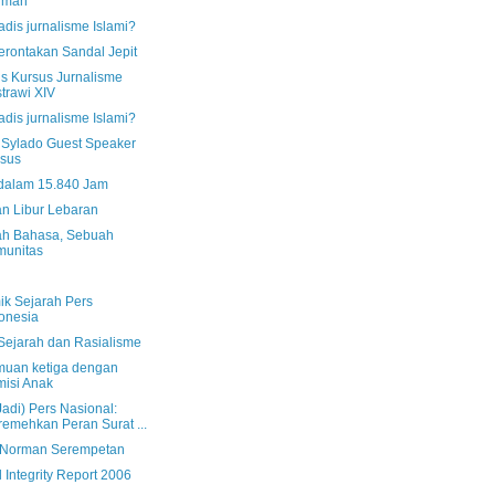
rman
dis jurnalisme Islami?
rontakan Sandal Jepit
us Kursus Jurnalisme
trawi XIV
dis jurnalisme Islami?
Sylado Guest Speaker
sus
dalam 15.840 Jam
an Libur Lebaran
h Bahasa, Sebuah
munitas
ik Sejarah Pers
onesia
 Sejarah dan Rasialisme
muan ketiga dengan
isi Anak
Jadi) Pers Nasional:
emehkan Peran Surat ...
 Norman Serempetan
 Integrity Report 2006