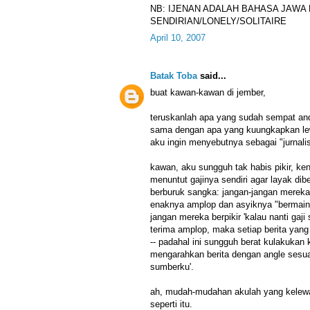
NB: IJENAN ADALAH BAHASA JAWA
SENDIRIAN/LONELY/SOLITAIRE
April 10, 2007
Batak Toba
said...
buat kawan-kawan di jember,
teruskanlah apa yang sudah sempat an
sama dengan apa yang kuungkapkan lewat
aku ingin menyebutnya sebagai "jurnalis
kawan, aku sungguh tak habis pikir, k
menuntut gajinya sendiri agar layak dib
berburuk sangka: jangan-jangan mereka 
enaknya amplop dan asyiknya "bermain
jangan mereka berpikir 'kalau nanti gaj
terima amplop, maka setiap berita yang 
-- padahal ini sungguh berat kulakukan
mengarahkan berita dengan angle sesua
sumberku'.
ah, mudah-mudahan akulah yang kele
seperti itu.