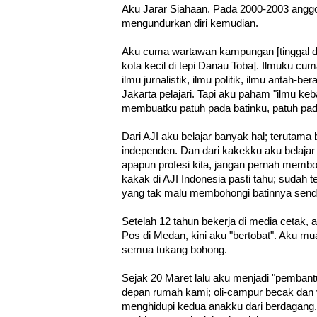
Aku Jarar Siahaan. Pada 2000-2003 angg
mengundurkan diri kemudian.
Aku cuma wartawan kampungan [tinggal dan
kota kecil di tepi Danau Toba]. Ilmuku c
ilmu jurnalistik, ilmu politik, ilmu antah-
Jakarta pelajari. Tapi aku paham "ilmu keb
membuatku patuh pada batinku, patuh pada
Dari AJI aku belajar banyak hal; terutam
independen. Dan dari kakekku aku belajar l
apapun profesi kita, jangan pernah membo
kakak di AJI Indonesia pasti tahu; sudah 
yang tak malu membohongi batinnya sendi
Setelah 12 tahun bekerja di media cetak, a
Pos di Medan, kini aku "bertobat". Aku mu
semua tukang bohong.
Sejak 20 Maret lalu aku menjadi "pembantu
depan rumah kami; oli-campur becak dan 
menghidupi kedua anakku dari berdagang. 