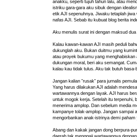
anakku, seperti tujuh tahun lalu, atau mend
istriku gara-gara aku sibuk dengan ideal
etik AJI sepenuhnya. Jiwaku tetaplah jiw
nafas AJI. Sebab itu kubuat blog berita 
Aku menulis surat ini dengan maksud dua 
Kalau kawan-kawan AJI masih peduli bah
dukunglah aku. Bukan duitmu yang kumin
atau proyek bukumu yang menghabiskan an
dukungan moral, beri aku semangat. Cuma 
kalau kau tidak tulus. Aku tak butuh basa-
Jangan kalian "rusak" para jurnalis pemu
Yang harus dilakukan AJI adalah mendes
wartawannya dengan layak. AJI harus be
untuk mogok kerja. Setelah itu terpenuhi, 
menerima amplop. Dan sebelum media mem
kampanye tolak-amplop. Jangan sampai ad
mengorbankan anak-istrinya demi paham y
Abang dan kakak jangan dong berpura-pur
daerah tak menggaji wartawannya dengan 