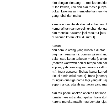
kita dengan binatang ..., tapi karena ki
itulah kawan, kau dan aku masih punya 
bukan kejeniusan membeberkan teori-te
yang tebal dan mahal.
karena nurani itulah aku nekat berhenti
kemunafikan dan perselingkuhan dengan
aku menolak tawaran jadi redaktur [aku 
di sebuah koran lokal di sumut].
kawan,
dari semua orang yang kusebut di atas
bagi nama-nama ini: porman wilson [angg
salah satu koran terbesar medan], andr
[mantan wartawan senior tempo dan sala
sopian, yati [seorang wartawan di kaltim
ntt], indra gunawan [bekas kawanku red
kini di sindo edisi sumut], frans [seora
mungkin dua-tiga nama lagi yang aku a
seperti anda, adalah wartawan yang mas
aku tak peduli apakah andreas harsono
jurnalisme-sastra atau apakah frans itu 
karena mereka masih mau berkata jujur