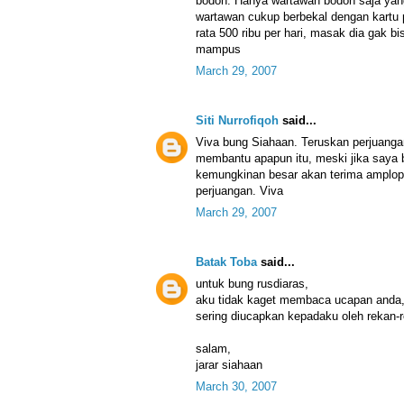
bodoh. Hanya wartawan bodoh saja yan
wartawan cukup berbekal dengan kartu p
rata 500 ribu per hari, masak dia gak bi
mampus
March 29, 2007
Siti Nurrofiqoh
said...
Viva bung Siahaan. Teruskan perjuang
membantu apapun itu, meski jika saya 
kemungkinan besar akan terima amplop.
perjuangan. Viva
March 29, 2007
Batak Toba
said...
untuk bung rusdiaras,
aku tidak kaget membaca ucapan anda, 
sering diucapkan kepadaku oleh rekan-
salam,
jarar siahaan
March 30, 2007