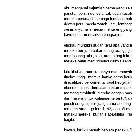
aku mengenal sejumlah nama yang sej
panutan pers indonesia. tak usah kuseb
mereka berada di lembaga-lembaga hebat
dewan pers, media-watch, lsm, lembaga
seniman-jurnalis media mentereng yang
kayu demi memikirkan bangsa ini.
engkau mungkin sudah tahu apa yang 
mereka ternyata bukan orang-orang juju
membohongi aku, kau, atau orang lain. tap
mereka telah membohongi dirinya sendiri
kita lihatlah, mereka hanya mau menyib
tingkat tinggi. mereka hanya demo keti
dilecehkan; berkomentar soal kebijakan
ekonomi global; berbalas pantun sesam
memang eksklusif. mereka dengan sada
dan "hanya untuk kalangan tertentu". d
peduli dengan jarar yang cuma seoran
tamatan sma -- gelar s1, s2, dan s3 m
mataku mereka "bukan siapa-siapa". h
bagiku.
kawan, istriku pernah berkata padaku