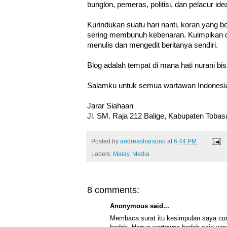
bunglon, pemeras, politisi, dan pelacur ide
Kurindukan suatu hari nanti, koran yang b
sering membunuh kebenaran. Kuimpikan det
menulis dan mengedit beritanya sendiri.
Blog adalah tempat di mana hati nurani bi
Salamku untuk semua wartawan Indonesia
Jarar Siahaan
Jl. SM. Raja 212 Balige, Kabupaten Toba
Posted by
andreasharsono
at
6:44 PM
Labels:
Malay
,
Media
8 comments:
Anonymous said...
Membaca surat itu kesimpulan saya cu