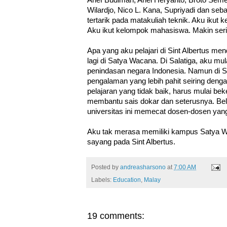
Arief Budiman, Ariel Heryanto, Broto Seme
Wilardjo, Nico L. Kana, Supriyadi dan seba
tertarik pada matakuliah teknik. Aku ikut 
Aku ikut kelompok mahasiswa. Makin se
Apa yang aku pelajari di Sint Albertus me
lagi di Satya Wacana. Di Salatiga, aku mu
penindasan negara Indonesia. Namun di Sa
pengalaman yang lebih pahit seiring dengan
pelajaran yang tidak baik, harus mulai be
membantu sais dokar dan seterusnya. B
universitas ini memecat dosen-dosen yang
Aku tak merasa memiliki kampus Satya W
sayang pada Sint Albertus.
Posted by
andreasharsono
at
7:00 AM
Labels:
Education
,
Malay
19 comments: