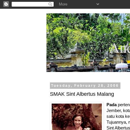
.
And
Tuesday, February 28, 2006
SMAK Sint Albertus Malang
Pada
perten
Jember, kot
satu kota ke
Tujuannya, 
Sint Albertu