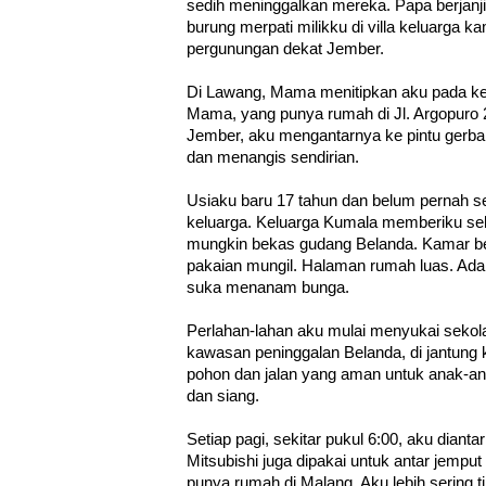
sedih meninggalkan mereka. Papa berjanj
burung merpati milikku di villa keluarga
pergunungan dekat Jember.
Di Lawang, Mama menitipkan aku pada ke
Mama, yang punya rumah di Jl. Argopuro 
Jember, aku mengantarnya ke pintu gerb
dan menangis sendirian.
Usiaku baru 17 tahun dan belum pernah sek
keluarga. Keluarga Kumala memberiku seb
mungkin bekas gudang Belanda. Kamar ber
pakaian mungil. Halaman rumah luas. Ada 
suka menanam bunga.
Perlahan-lahan aku mulai menyukai sekol
kawasan peninggalan Belanda, di jantung
pohon dan jalan yang aman untuk anak-ana
dan siang.
Setiap pagi, sekitar pukul 6:00, aku dianta
Mitsubishi juga dipakai untuk antar jempu
punya rumah di Malang. Aku lebih sering t