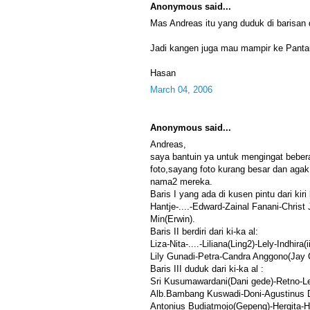
Anonymous said...
Mas Andreas itu yang duduk di barisan d
Jadi kangen juga mau mampir ke Panta
Hasan
March 04, 2006
Anonymous said...
Andreas,
saya bantuin ya untuk mengingat bebe
foto,sayang foto kurang besar dan ag
nama2 mereka.
Baris I yang ada di kusen pintu dari kiri
Hantje-....-Edward-Zainal Fanani-Chri
Min(Erwin).
Baris II berdiri dari ki-ka al:
Liza-Nita-....-Liliana(Ling2)-Lely-Indhira(
Lily Gunadi-Petra-Candra Anggono(Jay 
Baris III duduk dari ki-ka al :
Sri Kusumawardani(Dani gede)-Retno-Le
Alb.Bambang Kuswadi-Doni-Agustinus D
Antonius Budiatmojo(Gepeng)-Hergita-H