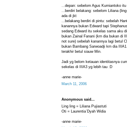
...depan: sebelom Agus Kurniantoko itu
...berdiri belakang: sebelom Liliana (ling-
ada di jkt
...belakang berdiri di pintu: sebelah Hant
kanannya bukan Edward tapi Stephanus W
sedang Edward itu sekelas sama aku di 
bukan Zainal Fanani (krn dia bukan di I
not sure) sebelah kanannya lagi betul Ch
bukan Bambang Sarwoadji krn dia IIIA1..
terakhir betul siauw Min.
Jadi yg belom ketauan identitasnya cu
sekelas di IIIA3 yg lebih tau :D
-anne marie-
March 11, 2006
Anonymous said...
Ling ling = Liliana Pujiastuti
Oti = Laurentia`Dyah Widia
-anne marie-