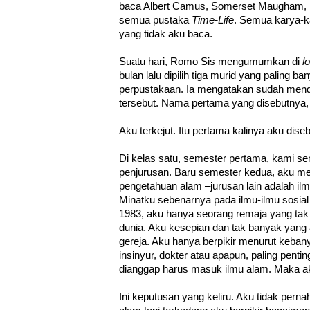
baca Albert Camus, Somerset Maugham, M
semua pustaka
Time-Life
. Semua karya-ka
yang tidak aku baca.
Suatu hari, Romo Sis mengumumkan di
l
bulan lalu dipilih tiga murid yang paling 
perpustakaan. Ia mengatakan sudah mend
tersebut. Nama pertama yang disebutnya
Aku terkejut. Itu pertama kalinya aku dise
Di kelas satu, semester pertama, kami 
penjurusan. Baru semester kedua, aku me
pengetahuan alam –jurusan lain adalah ilm
Minatku sebenarnya pada ilmu-ilmu sosia
1983, aku hanya seorang remaja yang tak
dunia. Aku kesepian dan tak banyak yang 
gereja. Aku hanya berpikir menurut keba
insinyur, dokter atau apapun, paling penti
dianggap harus masuk ilmu alam. Maka a
Ini keputusan yang keliru. Aku tidak per