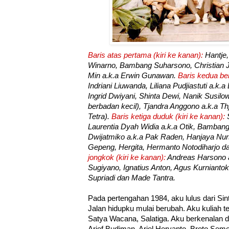
Baris atas pertama (kiri ke kanan):
Hantje,
Winarno, Bambang Suharsono, Christian 
Min a.k.a Erwin Gunawan.
Baris kedua ber
Indriani Liuwanda, Liliana Pudjiastuti a.k.a L
Ingrid Dwiyani, Shinta Dewi, Nanik Susilowa
berbadan kecil), Tjandra Anggono a.k.a Thja
Tetra).
Baris ketiga duduk (kiri ke kanan):
S
Laurentia Dyah Widia a.k.a Otik, Bamban
Dwijatmiko a.k.a Pak Raden, Hanjaya Nur
Gepeng, Hergita, Hermanto Notodiharjo d
jongkok (kiri ke kanan):
Andreas Harsono 
Sugiyano, Ignatius Anton, Agus Kurniantok
Supriadi dan Made Tantra.
Pada pertengahan 1984, aku lulus dari Sin
Jalan hidupku mulai berubah. Aku kuliah te
Satya Wacana, Salatiga. Aku berkenalan 