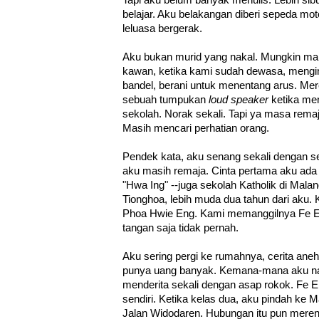
Tapi aku belum banyak menulis. Lebih si
belajar. Aku belakangan diberi sepeda mot
leluasa bergerak.
Aku bukan murid yang nakal. Mungkin ma
kawan, ketika kami sudah dewasa, mengi
bandel, berani untuk menentang arus. Me
sebuah tumpukan
loud speaker
ketika me
sekolah. Norak sekali. Tapi ya masa rema
Masih mencari perhatian orang.
Pendek kata, aku senang sekali dengan se
aku masih remaja. Cinta pertama aku ada
"Hwa Ing" --juga sekolah Katholik di Malan
Tionghoa, lebih muda dua tahun dari aku
Phoa Hwie Eng. Kami memanggilnya Fe En
tangan saja tidak pernah.
Aku sering pergi ke rumahnya, cerita ane
punya uang banyak. Kemana-mana aku n
menderita sekali dengan asap rokok. Fe 
sendiri. Ketika kelas dua, aku pindah ke 
Jalan Widodaren. Hubungan itu pun mer