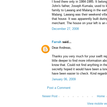
I lived there only in 1984-1985. It bel
John's father, Joseph Kumala, used to 
family to Lawang and Malang in the earl
Malang. Lawang was their weekend villa
that house. It was apparently built duri
merchant. The house on your left is an old
December 27, 2008
Farrah
said...
Dear Andreas,
Thanks you very much for your swift repl
little deeper to find more information a
know that. Could not find anything in th
secretly hoped it would have been a londo
have been easier to check. Kind regard
January 06, 2009
Post a Comment
Newer Post
Home
View mobile ve