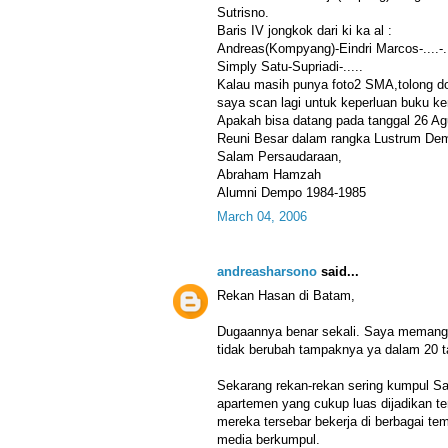
Sutrisno.
Baris IV jongkok dari ki ka al :
Andreas(Kompyang)-Eindri Marcos-....-.
Simply Satu-Supriadi-.....
Kalau masih punya foto2 SMA,tolong don
saya scan lagi untuk keperluan buku k
Apakah bisa datang pada tanggal 26 A
Reuni Besar dalam rangka Lustrum Dem
Salam Persaudaraan,
Abraham Hamzah
Alumni Dempo 1984-1985
March 04, 2006
andreasharsono
said...
Rekan Hasan di Batam,
Dugaannya benar sekali. Saya memang d
tidak berubah tampaknya ya dalam 20 t
Sekarang rekan-rekan sering kumpul S
apartemen yang cukup luas dijadikan t
mereka tersebar bekerja di berbagai te
media berkumpul.