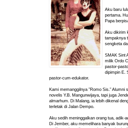
Aku baru lu
pertama. Hu
Papa berpi
Aku dikirim
tampaknya t
sengketa da
SMAK Sint A
milik Ordo C
pastor-past
dipimpin E.
pastor-cum-edukator.
Kami memanggilnya "Romo Sis." Alumni s
novelis Y.B. Mangunwijaya, tapi juga Jen
almarhum. Di Malang, ia lebih dikenal 
terletak di Jalan Dempo.
Aku sedih meninggalkan orang tua, adik-a
Di Jember, aku memelihara banyak burung