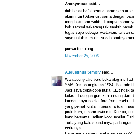
Anonymous said...
duh hebat hafal semua nama semua te
alumni Sint Albertus. sama dengan bapak
menghabiskan waktu di perpustakaan ya
kok sampai sekarang tak seaktif bapak 
tugas saya sebagai wartawan. tulisa
saya untuk menulis. sudah saatnya mem
purwanti malang
November 25, 2006
Augustinus Simply
said...
Wah...sorry aku baru buka blog ini. Tad
SMA Dempo angkatan 1984..Pas ada blo
Jadi saya coba-coba buka ...Eit ndak 
kelas III dengan guru kimia (yang dari B
kangen saya ngeliat foto-foto tersebut.
yang pernah dialami bersama (dari ma
praktikum, makan cwie mie Dempo, nonto
band bersama, latihan koor, ngeliat Dani 
Terbayang kalo seandainya pada ngump
ceritanya ...
Bagaimana kabar mereka semua ya??