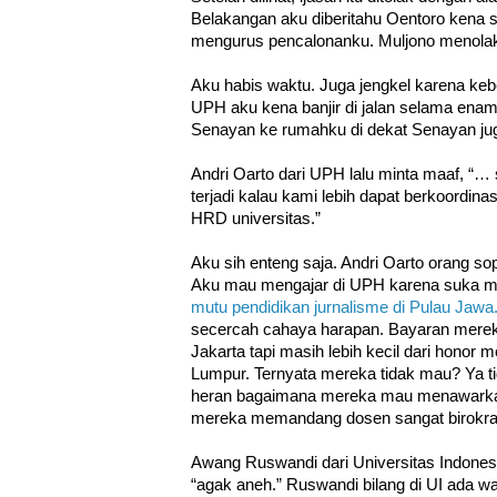
Belakangan aku diberitahu Oentoro kena s
mengurus pencalonanku. Muljono menolak.
Aku habis waktu. Juga jengkel karena kebet
UPH aku kena banjir di jalan selama enam
Senayan ke rumahku di dekat Senayan ju
Andri Oarto dari UPH lalu minta maaf, “… 
terjadi kalau kami lebih dapat berkoordin
HRD universitas.”
Aku sih enteng saja. Andri Oarto orang s
Aku mau mengajar di UPH karena suka meng
mutu pendidikan jurnalisme di Pulau Jawa
secercah cahaya harapan. Bayaran mere
Jakarta tapi masih lebih kecil dari honor 
Lumpur. Ternyata mereka tidak mau? Ya t
heran bagaimana mereka mau menawar
mereka memandang dosen sangat birokrat
Awang Ruswandi dari Universitas Indones
“agak aneh.” Ruswandi bilang di UI ad