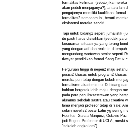
formalitas keilmuan (sebab jika mereka
akan peduli menjaganya?), antara lain
pengajarnya memiliki kualifikasi forma
formalitas2 semacam ini, berarti mere
eksistensi mereka sendiri.
Tapi untuk bidang2 seperti jurnalistik 
itu pasti harus disisihkan (setidaknya 
kesuraman situasinya yang terang ben
yang dengan arif dan realistis ditempuh 
mengundang wartawan senior seperti R
riwayat pendidikan formal Sang Datuk 
Perguruan tinggi di negeri2 maju seta
posisi2 khusus untuk program2 khusus 
mereka pun tetap dengan kukuh menjag
formalisme akademis itu. Di bidang sas
bahkan bergerak lebih maju, dengan me
pada para penulis/sastrawan yang berep
alumnus sekolah sastra atau creative wr
lama menjadi profesor tetap di Yale; Am
selain novelis2 besar Latin yg sering me
Fuentes, Garcia Marquez, Octavio Pa
jadi Regent Professor di UCLA, meski 
"sekolah ongko loro").