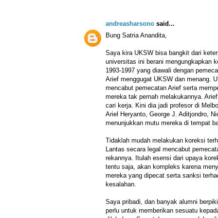
andreasharsono
said...
Bung Satria Anandita,
Saya kira UKSW bisa bangkit dari kete
universitas ini berani mengungkapkan k
1993-1997 yang diawali dengan pemeca
Arief menggugat UKSW dan menang. 
mencabut pemecatan Arief serta memp
mereka tak pernah melakukannya. Arief 
cari kerja. Kini dia jadi profesor di Me
Ariel Heryanto, George J. Aditjondro, N
menunjukkan mutu mereka di tempat ba
Tidaklah mudah melakukan koreksi terha
Lantas secara legal mencabut pemecatan
rekannya. Itulah esensi dari upaya kor
tentu saja, akan kompleks karena men
mereka yang dipecat serta sanksi terh
kesalahan.
Saya pribadi, dan banyak alumni berpiki
perlu untuk memberikan sesuatu kepa