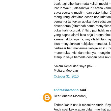
tidak lagi diberikan mata kuliah meski 
Paruh Waktu, alasannya ? Karena kami 
saya seorang muslim, dan sejak tahun 
mengurangi aktivitas dosen non kristia
pernah di tanyakan apakah bersedia pi
dosen tetap (ditambah harus menyelesai
bukankah lucu pak ? Nah, jadi tidak usah
yang bapak alami bisa saja karena biro
karena faktor agama, saya tidak tahu 
bisa menyalahkan kebijakan tersebut, 
berbesar hati menerima kebijakan itu, b
menentukan visi dan misinya, mungkin
ataupun saya berbeda dengan para rekt
Salam Kenal dari saya pak :)
Mutiara Moerdani
October 31, 2010
andreasharsono
said...
Dear Mutiara Moerdani,
Terima kasih untuk masukan Anda. Saya
Anda soal kekacauan dalam melihat a