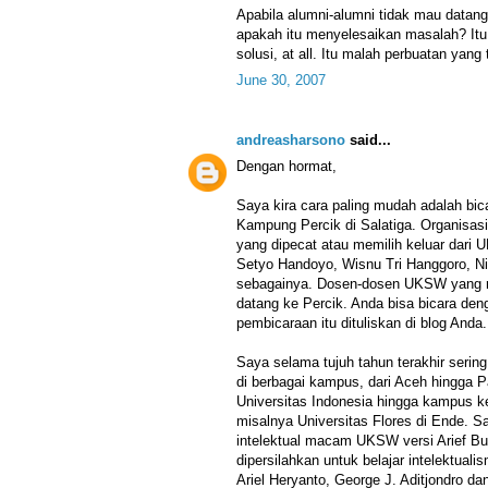
Apabila alumni-alumni tidak mau datang
apakah itu menyelesaikan masalah? Itu
solusi, at all. Itu malah perbuatan yang
June 30, 2007
andreasharsono
said...
Dengan hormat,
Saya kira cara paling mudah adalah bic
Kampung Percik di Salatiga. Organisasi 
yang dipecat atau memilih keluar dari
Setyo Handoyo, Wisnu Tri Hanggoro, Ni
sebagainya. Dosen-dosen UKSW yang rela
datang ke Percik. Anda bisa bicara deng
pembicaraan itu dituliskan di blog Anda.
Saya selama tujuh tahun terakhir seri
di berbagai kampus, dari Aceh hingga
Universitas Indonesia hingga kampus kec
misalnya Universitas Flores di Ende.
intelektual macam UKSW versi Arief B
dipersilahkan untuk belajar intelektuali
Ariel Heryanto, George J. Aditjondro da