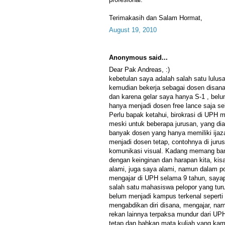
Terimakasih dan Salam Hormat,
August 19, 2010
Anonymous said...
Dear Pak Andreas, :)
kebetulan saya adalah salah satu lulu
kemudian bekerja sebagai dosen disana
dan karena gelar saya hanya S-1 , belu
hanya menjadi dosen free lance saja se
Perlu bapak ketahui, birokrasi di UPH
meski untuk beberapa jurusan, yang dia
banyak dosen yang hanya memiliki ijaza
menjadi dosen tetap, contohnya di jurus
komunikasi visual. Kadang memang ban
dengan keinginan dan harapan kita, k
alami, juga saya alami, namun dalam po
mengajar di UPH selama 9 tahun, say
salah satu mahasiswa pelopor yang tur
belum menjadi kampus terkenal seperti 
mengabdikan diri disana, mengajar, na
rekan lainnya terpaksa mundur dari UPH
tetap dan bahkan mata kuliah yang kami