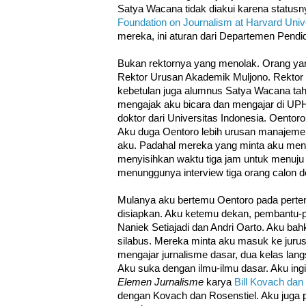
Satya Wacana tidak diakui karena statusnya
Foundation on Journalism at Harvard Univ
mereka, ini aturan dari Departemen Pendi
Bukan rektornya yang menolak. Orang y
Rektor Urusan Akademik Muljono. Rektor
kebetulan juga alumnus Satya Wacana tah
mengajak aku bicara dan mengajar di UPH.
doktor dari Universitas Indonesia. Oento
Aku duga Oentoro lebih urusan manajem
aku. Padahal mereka yang minta aku men
menyisihkan waktu tiga jam untuk menuju
menunggunya interview tiga orang calon do
Mulanya aku bertemu Oentoro pada perte
disiapkan. Aku ketemu dekan, pembantu-
Naniek Setiajadi dan Andri Oarto. Aku ba
silabus. Mereka minta aku masuk ke juru
mengajar jurnalisme dasar, dua kelas lang
Aku suka dengan ilmu-ilmu dasar. Aku i
Elemen Jurnalisme
karya
Bill Kovach dan
dengan Kovach dan Rosenstiel. Aku juga 