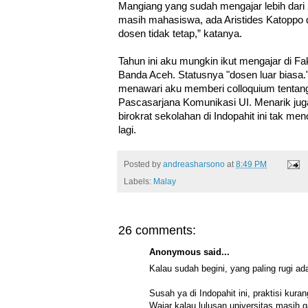
Mangiang yang sudah mengajar lebih dari 
masih mahasiswa, ada Aristides Katoppo
dosen tidak tetap,” katanya.
Tahun ini aku mungkin ikut mengajar di F
Banda Aceh. Statusnya "dosen luar biasa.
menawari aku memberi colloquium tentang 
Pascasarjana Komunikasi UI. Menarik jug
birokrat sekolahan di Indopahit ini tak me
lagi.
Posted by
andreasharsono
at
8:49 PM
Labels:
Malay
26 comments:
Anonymous said...
Kalau sudah begini, yang paling rugi ad
Susah ya di Indopahit ini, praktisi kura
Wajar kalau lulusan universitas masih 