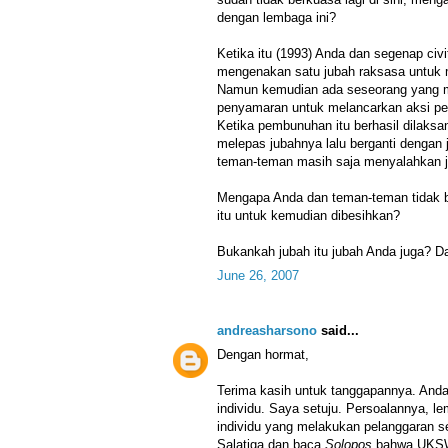
dengan lembaga ini?
Ketika itu (1993) Anda dan segenap c
mengenakan satu jubah raksasa untuk m
Namun kemudian ada seseorang yang me
penyamaran untuk melancarkan aksi p
Ketika pembunuhan itu berhasil dilak
melepas jubahnya lalu berganti dengan
teman-teman masih saja menyalahkan ju
Mengapa Anda dan teman-teman tidak be
itu untuk kemudian dibesihkan?
Bukankah jubah itu jubah Anda juga? D
June 26, 2007
andreasharsono
said...
Dengan hormat,
Terima kasih untuk tanggapannya. An
individu. Saya setuju. Persoalannya, le
individu yang melakukan pelanggaran se
Salatiga dan baca
Solopos
bahwa UKSW 