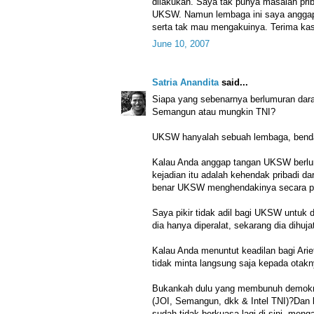
dilakukan. Saya tak punya masalah pri
UKSW. Namun lembaga ini saya anggap
serta tak mau mengakuinya. Terima kas
June 10, 2007
Satria Anandita
said...
Siapa yang sebenarnya berlumuran da
Semangun atau mungkin TNI?
UKSW hanyalah sebuah lembaga, benda
Kalau Anda anggap tangan UKSW berlum
kejadian itu adalah kehendak pribadi d
benar UKSW menghendakinya secara pr
Saya pikir tidak adil bagi UKSW untuk 
dia hanya diperalat, sekarang dia dihuja
Kalau Anda menuntut keadilan bagi Ar
tidak minta langsung saja kepada otak
Bukankah dulu yang membunuh demokr
(JOI, Semangun, dkk & Intel TNI)?Dan
sudah tidak berkuasa lagi di sini, me