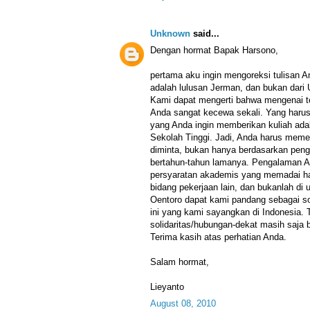
Unknown
said...
Dengan hormat Bapak Harsono,
pertama aku ingin mengoreksi tulisan A
adalah lulusan Jerman, dan bukan dari 
Kami dapat mengerti bahwa mengenai t
Anda sangat kecewa sekali. Yang haru
yang Anda ingin memberikan kuliah adal
Sekolah Tinggi. Jadi, Anda harus mem
diminta, bukan hanya berdasarkan pen
bertahun-tahun lamanya. Pengalaman An
persyaratan akademis yang memadai h
bidang pekerjaan lain, dan bukanlah di 
Oentoro dapat kami pandang sebagai so
ini yang kami sayangkan di Indonesia. 
solidaritas/hubungan-dekat masih saja
Terima kasih atas perhatian Anda.
Salam hormat,
Lieyanto
August 08, 2010