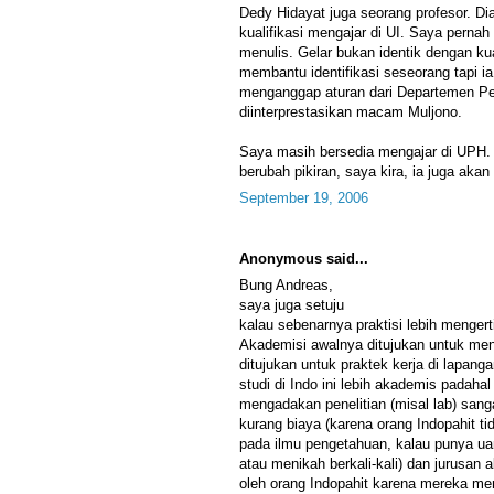
Dedy Hidayat juga seorang profesor. 
kualifikasi mengajar di UI. Saya perna
menulis. Gelar bukan identik dengan ku
membantu identifikasi seseorang tapi i
menganggap aturan dari Departemen Pen
diinterprestasikan macam Muljono.
Saya masih bersedia mengajar di UPH.
berubah pikiran, saya kira, ia juga ak
September 19, 2006
Anonymous said...
Bung Andreas,
saya juga setuju
kalau sebenarnya praktisi lebih mengert
Akademisi awalnya ditujukan untuk menja
ditujukan untuk praktek kerja di lapa
studi di Indo ini lebih akademis padaha
mengadakan penelitian (misal lab) sang
kurang biaya (karena orang Indopahit ti
pada ilmu pengetahuan, kalau punya ua
atau menikah berkali-kali) dan jurusan a
oleh orang Indopahit karena mereka mer