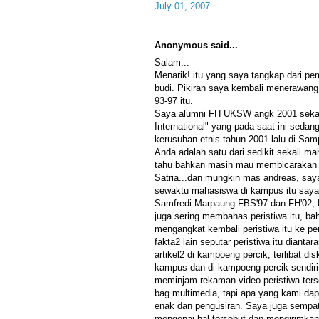
July 01, 2007
Anonymous said...
Salam...
Menarik! itu yang saya tangkap dari p
budi. Pikiran saya kembali menerawang
93-97 itu.
Saya alumni FH UKSW angk 2001 seka
International" yang pada saat ini seda
kerusuhan etnis tahun 2001 lalu di Samp
Anda adalah satu dari sedikit sekali m
tahu bahkan masih mau membicarakan p
Satria...dan mungkin mas andreas, saya 
sewaktu mahasiswa di kampus itu saya
Samfredi Marpaung FBS'97 dan FH'02, 
juga sering membahas peristiwa itu, b
mengangkat kembali peristiwa itu ke p
fakta2 lain seputar peristiwa itu diantar
artikel2 di kampoeng percik, terlibat di
kampus dan di kampoeng percik sendiri
meminjam rekaman video peristiwa ters
bag multimedia, tapi apa yang kami dap
enak dan pengusiran. Saya juga sempat
mengenai hal tersebut dan mengirimkan