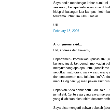
Saya sedih mendengar kabar buruk ini.
sekarang, kenapa kehidupan ilmu di Ind
hidup di kalangan luar kampus, ketimb
terutama untuk ilmu-ilmu sosial.
Ulil
February 18, 2006
Anonymous said...
Ulil, Andreas dan kawan2,
Departemen2 komunikasi (publisistik, jur
kunjung insaf; tak pernah menyadari b
menyumbang apa-apa untuk jurnalisme 
sebutkan satu orang saja -- satu orang 
dari departemen atau fakultas itu? Anda
menulis dg baik yg merupakan alumnus 
Dapatkah Anda sebut satu judul saja -- sa
jurnalistik (tentu saja yang saya maksu
yang dilahirkan oleh rahim depatemen/f
Saya bisa mengerti bahwa sekolah (aka