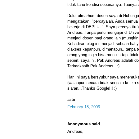
tidak tahu kondisi sebenarnya. Taunya cum
Dulu, almarhum dosen saya di Hubunga
mengatakan, "percayalah, Anda semua b
bekerja di DEPLU..". Saya percaya itu:
Andreas..Tanpa perlu mengajar di Univ
menjadi dosen bagi orang lain (mungkin
Kehadiran blog ini menjadi sebuah hal 
diakses kapanpun, dimanapun...tanpa te
orang yang ingin bisa menulis tapi tid
seperti saya ini, Pak Andreas adalah do
Terimakasih Pak Andreas...:)
Hari ini saya bersyukur saya menemuka
(walaupun secara tidak sengaja ketika s
siaran...Thanks Google!!! :)
astri
February 18, 2006
Anonymous said...
Andreas,