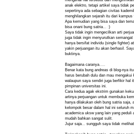
anak elektro, tetapi artikel saya tidak p
sepertinya ada sebagian civitas kadem
menghilangkan sejarah itu dari kampus te
Apa kemudian yang bisa saya dan tema
bisa onani bung satria... :)
Saya tidak ingin mengecilkan arti perj
juga tidak ingin menyurutkan semangat a
hanya bersifat individu (single fighter)
yakin perjuangan itu akan berhasil. Sa
buktinya.
Bagaimana caranya.....
Benar kata bung andreas di blog-nya 
harus berubah dulu dan mau mengakui
walaupun saya sendiri juga berfikir hal i
pimpinan universitas ini.
Cara kedua agak ekstrim gunakan kekuat
artinya perjuangan untuk membuka kemba
hanya dilakukan oleh bung satria saja, 
kelompok besar dalam hal ini seluruh m
academica uksw yang lain yang peduli a
mudah bahkan sangat sulit.
Jujur saja... sungguh saya tidak melihat 