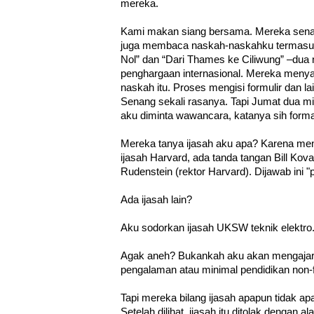
mereka.
Kami makan siang bersama. Mereka sen
juga membaca naskah-naskahku termasuk 
Nol” dan “Dari Thames ke Ciliwung” –dua
penghargaan internasional. Mereka men
naskah itu. Proses mengisi formulir dan la
Senang sekali rasanya. Tapi Jumat dua m
aku diminta wawancara, katanya sih formal
Mereka tanya ijasah aku apa? Karena men
ijasah Harvard, ada tanda tangan Bill Kov
Rudenstein (rektor Harvard). Dijawab ini "
Ada ijasah lain?
Aku sodorkan ijasah UKSW teknik elektro
Agak aneh? Bukankah aku akan mengajar 
pengalaman atau minimal pendidikan non-
Tapi mereka bilang ijasah apapun tidak apa
Setelah dilihat, ijasah itu ditolak dengan 