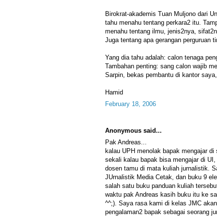
Birokrat-akademis Tuan Muljono dari Uni
tahu menahu tentang perkara2 itu. Tamp
menahu tentang ilmu, jenis2nya, sifat2
Juga tentang apa gerangan perguruan ti
Yang dia tahu adalah: calon tenaga penga
Tambahan penting: sang calon wajib meng
Sarpin, bekas pembantu di kantor saya, 
Hamid
February 18, 2006
Anonymous said...
Pak Andreas...
kalau UPH menolak bapak mengajar di
sekali kalau bapak bisa mengajar di UI, 
dosen tamu di mata kuliah jurnalistik
JUrnalistik Media Cetak, dan buku 9 el
salah satu buku panduan kuliah terseb
waktu pak Andreas kasih buku itu ke sa
^^;). Saya rasa kami di kelas JMC aka
pengalaman2 bapak sebagai seorang jurn