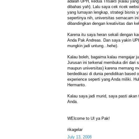
adalah UPH, kedua Trisakti (kalau yang
dibahas yah). Lalu saya cek ricek webs
yang lumayan lengkap, strategi bisnis y
sepertinya nih, universitas semacam in
dibandingkan dengan kreativitas dan k
Karena itu saya heran sekali dengan k
Anda Pak Andreas. Dan saya yakin UPH r
mungkin jadi untung...hehe).
Kalau boleh, bagaima kalau mengajar j
Jurusan ini terkenal membuka diri dari s
maupun universitas) karena memang m
berdedikasi di dunia pendidikan based 
experience seperti yang Anda miliki. 
Hermanto.
Kalau saya jadi murid, saya pasti akan t
Anda.
WElcome to UI ya Pak!
rikagelar
July 13, 2008