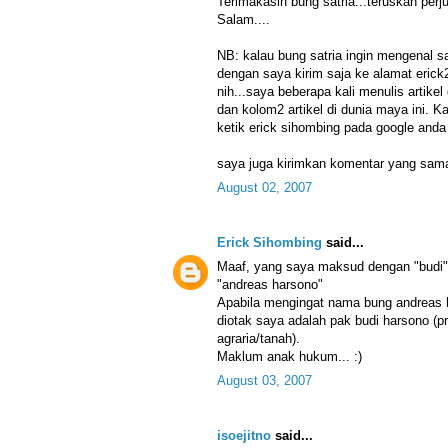
Terimakasih bung satria...teruskan perju
Salam....
NB: kalau bung satria ingin mengenal sa
dengan saya kirim saja ke alamat eric
nih...saya beberapa kali menulis artikel 
dan kolom2 artikel di dunia maya ini. K
ketik erick sihombing pada google anda 
saya juga kirimkan komentar yang sama 
August 02, 2007
Erick Sihombing
said...
Maaf, yang saya maksud dengan "budi"
"andreas harsono"
Apabila mengingat nama bung andreas h
diotak saya adalah pak budi harsono (
agraria/tanah).
Maklum anak hukum... :)
August 03, 2007
isoejitno
said...