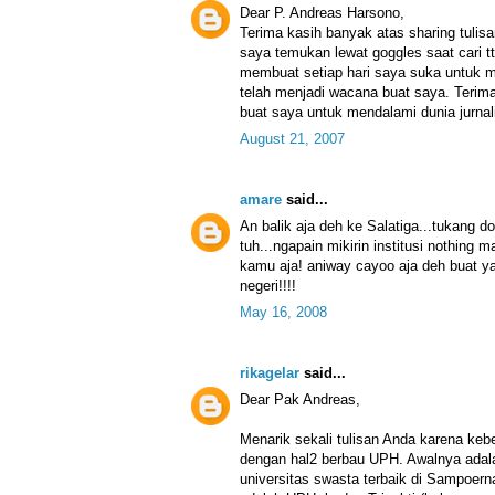
Dear P. Andreas Harsono,
Terima kasih banyak atas sharing tulisa
saya temukan lewat goggles saat cari tt
membuat setiap hari saya suka untuk 
telah menjadi wacana buat saya. Terima 
buat saya untuk mendalami dunia jurna
August 21, 2007
amare
said...
An balik aja deh ke Salatiga...tukang 
tuh...ngapain mikirin institusi nothing
kamu aja! aniway cayoo aja deh buat y
negeri!!!!
May 16, 2008
rikagelar
said...
Dear Pak Andreas,
Menarik sekali tulisan Anda karena kebe
dengan hal2 berbau UPH. Awalnya adalah
universitas swasta terbaik di Sampoerna