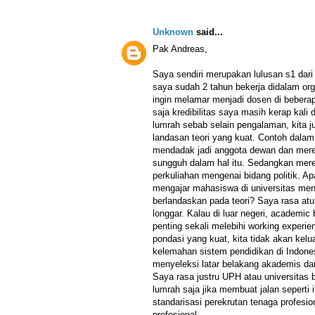
Unknown
said...
Pak Andreas,
Saya sendiri merupakan lulusan s1 dari l
saya sudah 2 tahun bekerja didalam orga
ingin melamar menjadi dosen di beberap
saja kredibilitas saya masih kerap kali d
lumrah sebab selain pengalaman, kita j
landasan teori yang kuat. Contoh dalam
mendadak jadi anggota dewan dan mere
sungguh dalam hal itu. Sedangkan mer
perkuliahan mengenai bidang politik. A
mengajar mahasiswa di universitas meng
berlandaskan pada teori? Saya rasa atu
longgar. Kalau di luar negeri, academ
penting sekali melebihi working exper
pondasi yang kuat, kita tidak akan keluar
kelemahan sistem pendidikan di Indones
menyeleksi latar belakang akademis dar
Saya rasa justru UPH atau universitas be
lumrah saja jika membuat jalan seperti i
standarisasi perekrutan tenaga profesio
profesional.