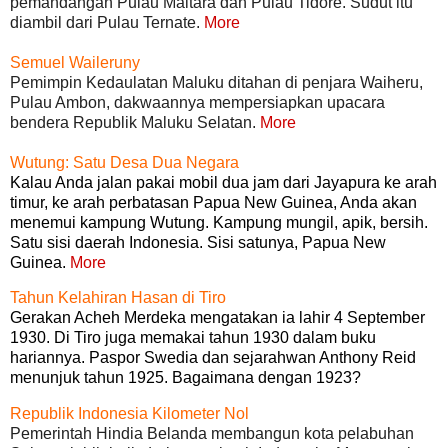
pemandangan Pulau Maitara dan Pulau Tidore. Sudut itu
diambil dari Pulau Ternate.
More
Semuel Waileruny
Pemimpin Kedaulatan Maluku ditahan di penjara Waiheru,
Pulau Ambon, dakwaannya mempersiapkan upacara
bendera Republik Maluku Selatan.
More
Wutung: Satu Desa Dua Negara
Kalau Anda jalan pakai mobil dua jam dari Jayapura ke arah
timur, ke arah perbatasan Papua New Guinea, Anda akan
menemui kampung Wutung. Kampung mungil, apik, bersih.
Satu sisi daerah Indonesia. Sisi satunya, Papua New
Guinea.
More
Tahun Kelahiran Hasan di Tiro
Gerakan Acheh Merdeka mengatakan ia lahir 4 September
1930. Di Tiro juga memakai tahun 1930 dalam buku
hariannya. Paspor Swedia dan sejarahwan Anthony Reid
menunjuk tahun 1925. Bagaimana dengan 1923?
Republik Indonesia Kilometer Nol
Pemerintah Hindia Belanda membangun kota pelabuhan