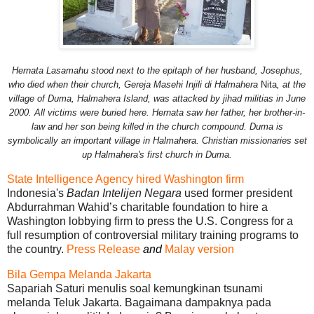
Hernata Lasamahu stood next to the epitaph of her husband, Josephus,
who died when their church, Gereja Masehi Injili di Halmahera
Nita
, at the
village of Duma, Halmahera Island, was attacked by jihad militias in June
2000. All victims were buried here. Hernata saw her father, her brother-in-
law and her son being killed in the church compound. Duma is
symbolically an important village in Halmahera. Christian missionaries set
up Halmahera's first church in Duma.
State Intelligence Agency hired Washington firm
Indonesia's
Badan Intelijen Negara
used former president
Abdurrahman Wahid’s charitable foundation to hire a
Washington lobbying firm to press the U.S. Congress for a
full resumption of controversial military training programs to
the country.
Press Release
and
Malay version
Bila Gempa Melanda Jakarta
Sapariah Saturi menulis soal kemungkinan tsunami
melanda Teluk Jakarta. Bagaimana dampaknya pada