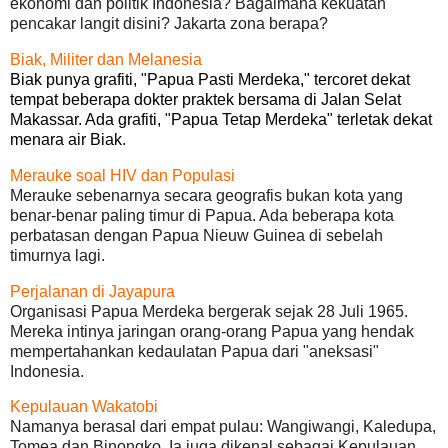
ekonomi dan politik Indonesia? Bagaimana kekuatan
pencakar langit disini? Jakarta zona berapa?
Biak, Militer dan Melanesia
Biak punya grafiti, "Papua Pasti Merdeka," tercoret dekat
tempat beberapa dokter praktek bersama di Jalan Selat
Makassar. Ada grafiti, "Papua Tetap Merdeka" terletak dekat
menara air Biak.
Merauke soal HIV dan Populasi
Merauke sebenarnya secara geografis bukan kota yang
benar-benar paling timur di Papua. Ada beberapa kota
perbatasan dengan Papua Nieuw Guinea di sebelah
timurnya lagi.
Perjalanan di Jayapura
Organisasi Papua Merdeka bergerak sejak 28 Juli 1965.
Mereka intinya jaringan orang-orang Papua yang hendak
mempertahankan kedaulatan Papua dari "aneksasi"
Indonesia.
Kepulauan Wakatobi
Namanya berasal dari empat pulau: Wangiwangi, Kaledupa,
Tomea dan Binongko. Ia juga dikenal sebagai Kepulauan