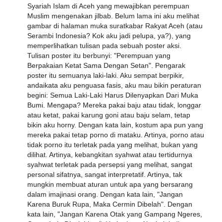
Syariah Islam di Aceh yang mewajibkan perempuan
Muslim mengenakan jilbab. Belum lama ini aku melihat
gambar di halaman muka suratkabar Rakyat Aceh (atau
Serambi Indonesia? Kok aku jadi pelupa, ya?), yang
memperlihatkan tulisan pada sebuah poster aksi.
Tulisan poster itu berbunyi: "Perempuan yang
Berpakaian Ketat Sama Dengan Setan". Pengarak
poster itu semuanya laki-laki. Aku sempat berpikir,
andaikata aku penguasa fasis, aku mau bikin peraturan
begini: Semua Laki-Laki Harus Dilenyapkan Dari Muka
Bumi. Mengapa? Mereka pakai baju atau tidak, longgar
atau ketat, pakai karung goni atau baju selam, tetap
bikin aku horny. Dengan kata lain, kostum apa pun yang
mereka pakai tetap porno di mataku. Artinya, porno atau
tidak porno itu terletak pada yang melihat, bukan yang
dilihat. Artinya, kebangkitan syahwat atau tertidurnya
syahwat terletak pada persepsi yang melihat, sangat
personal sifatnya, sangat interpretatif. Artinya, tak
mungkin membuat aturan untuk apa yang bersarang
dalam imajinasi orang. Dengan kata lain, "Jangan
Karena Buruk Rupa, Maka Cermin Dibelah". Dengan
kata lain, "Jangan Karena Otak yang Gampang Ngeres,