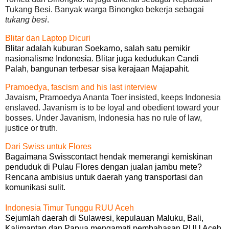
Tukang Besi. Banyak warga Binongko bekerja sebagai
tukang besi
.
Blitar dan Laptop Dicuri
Blitar adalah kuburan Soekarno, salah satu pemikir
nasionalisme Indonesia. Blitar juga kedudukan Candi
Palah, bangunan terbesar sisa kerajaan Majapahit.
Pramoedya, fascism and his last interview
Javaism, Pramoedya Ananta Toer insisted, keeps Indonesia
enslaved. Javanism is to be loyal and obedient toward your
bosses. Under Javanism, Indonesia has no rule of law,
justice or truth.
Dari Swiss untuk Flores
Bagaimana Swisscontact hendak memerangi kemiskinan
penduduk di Pulau Flores dengan jualan jambu mete?
Rencana ambisius untuk daerah yang transportasi dan
komunikasi sulit.
Indonesia Timur Tunggu RUU Aceh
Sejumlah daerah di Sulawesi, kepulauan Maluku, Bali,
Kalimantan dan Papua mengamati pembahasan RUU Aceh.