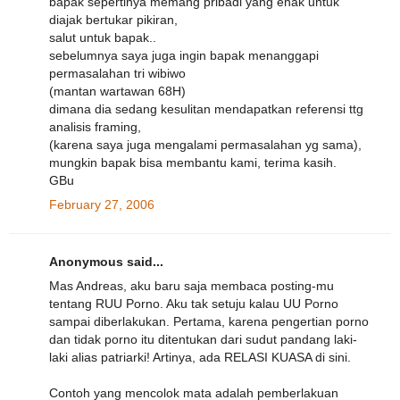
bapak sepertinya memang pribadi yang enak untuk
diajak bertukar pikiran,
salut untuk bapak..
sebelumnya saya juga ingin bapak menanggapi
permasalahan tri wibiwo
(mantan wartawan 68H)
dimana dia sedang kesulitan mendapatkan referensi ttg
analisis framing,
(karena saya juga mengalami permasalahan yg sama),
mungkin bapak bisa membantu kami, terima kasih.
GBu
February 27, 2006
Anonymous said...
Mas Andreas, aku baru saja membaca posting-mu
tentang RUU Porno. Aku tak setuju kalau UU Porno
sampai diberlakukan. Pertama, karena pengertian porno
dan tidak porno itu ditentukan dari sudut pandang laki-
laki alias patriarki! Artinya, ada RELASI KUASA di sini.
Contoh yang mencolok mata adalah pemberlakuan