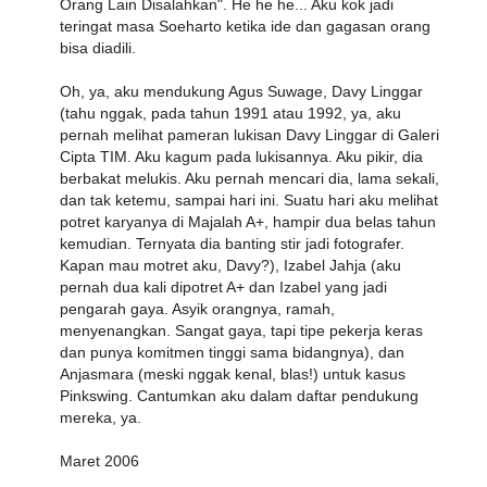
Orang Lain Disalahkan". He he he... Aku kok jadi
teringat masa Soeharto ketika ide dan gagasan orang
bisa diadili.
Oh, ya, aku mendukung Agus Suwage, Davy Linggar
(tahu nggak, pada tahun 1991 atau 1992, ya, aku
pernah melihat pameran lukisan Davy Linggar di Galeri
Cipta TIM. Aku kagum pada lukisannya. Aku pikir, dia
berbakat melukis. Aku pernah mencari dia, lama sekali,
dan tak ketemu, sampai hari ini. Suatu hari aku melihat
potret karyanya di Majalah A+, hampir dua belas tahun
kemudian. Ternyata dia banting stir jadi fotografer.
Kapan mau motret aku, Davy?), Izabel Jahja (aku
pernah dua kali dipotret A+ dan Izabel yang jadi
pengarah gaya. Asyik orangnya, ramah,
menyenangkan. Sangat gaya, tapi tipe pekerja keras
dan punya komitmen tinggi sama bidangnya), dan
Anjasmara (meski nggak kenal, blas!) untuk kasus
Pinkswing. Cantumkan aku dalam daftar pendukung
mereka, ya.
Maret 2006