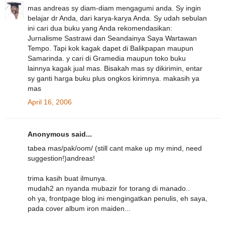
mas andreas sy diam-diam mengagumi anda. Sy ingin
belajar dr Anda, dari karya-karya Anda. Sy udah sebulan
ini cari dua buku yang Anda rekomendasikan:
Jurnalisme Sastrawi dan Seandainya Saya Wartawan
Tempo. Tapi kok kagak dapet di Balikpapan maupun
Samarinda. y cari di Gramedia maupun toko buku
lainnya kagak jual mas. Bisakah mas sy dikirimin, entar
sy ganti harga buku plus ongkos kirimnya. makasih ya
mas
April 16, 2006
Anonymous said...
tabea mas/pak/oom/ (still cant make up my mind, need
suggestion!)andreas!
trima kasih buat ilmunya.
mudah2 an nyanda mubazir for torang di manado..
oh ya, frontpage blog ini mengingatkan penulis, eh saya,
pada cover album iron maiden...