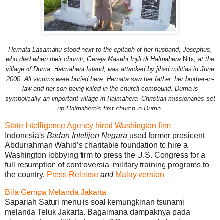
Hernata Lasamahu stood next to the epitaph of her husband, Josephus,
who died when their church, Gereja Masehi Injili di Halmahera
Nita
, at the
village of Duma, Halmahera Island, was attacked by jihad militias in June
2000. All victims were buried here. Hernata saw her father, her brother-in-
law and her son being killed in the church compound. Duma is
symbolically an important village in Halmahera. Christian missionaries set
up Halmahera's first church in Duma.
State Intelligence Agency hired Washington firm
Indonesia's
Badan Intelijen Negara
used former president
Abdurrahman Wahid’s charitable foundation to hire a
Washington lobbying firm to press the U.S. Congress for a
full resumption of controversial military training programs to
the country.
Press Release
and
Malay version
Bila Gempa Melanda Jakarta
Sapariah Saturi menulis soal kemungkinan tsunami
melanda Teluk Jakarta. Bagaimana dampaknya pada