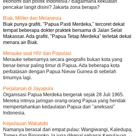
ekonomi dan politik Indonesia? Bagaimana kekuatan
pencakar langit disini? Jakarta zona berapa?
Biak, Militer dan Melanesia
Biak punya grafiti, "Papua Pasti Merdeka," tercoret dekat
tempat beberapa dokter praktek bersama di Jalan Selat
Makassar. Ada grafiti, "Papua Tetap Merdeka" terletak dekat
menara air Biak.
Merauke soal HIV dan Populasi
Merauke sebenarnya secara geografis bukan kota yang
benar-benar paling timur di Papua. Ada beberapa kota
perbatasan dengan Papua Nieuw Guinea di sebelah
timurnya lagi.
Perjalanan di Jayapura
Organisasi Papua Merdeka bergerak sejak 28 Juli 1965.
Mereka intinya jaringan orang-orang Papua yang hendak
mempertahankan kedaulatan Papua dari "aneksasi"
Indonesia.
Kepulauan Wakatobi
Namanya berasal dari empat pulau: Wangiwangi, Kaledupa,
Tomea dan Binongko. Ia juga dikenal sebagai Kepulauan