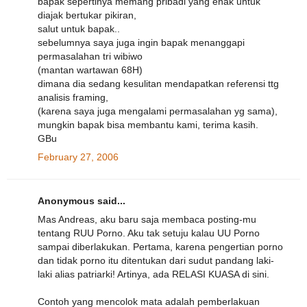
bapak sepertinya memang pribadi yang enak untuk
diajak bertukar pikiran,
salut untuk bapak..
sebelumnya saya juga ingin bapak menanggapi
permasalahan tri wibiwo
(mantan wartawan 68H)
dimana dia sedang kesulitan mendapatkan referensi ttg
analisis framing,
(karena saya juga mengalami permasalahan yg sama),
mungkin bapak bisa membantu kami, terima kasih.
GBu
February 27, 2006
Anonymous said...
Mas Andreas, aku baru saja membaca posting-mu
tentang RUU Porno. Aku tak setuju kalau UU Porno
sampai diberlakukan. Pertama, karena pengertian porno
dan tidak porno itu ditentukan dari sudut pandang laki-
laki alias patriarki! Artinya, ada RELASI KUASA di sini.
Contoh yang mencolok mata adalah pemberlakuan