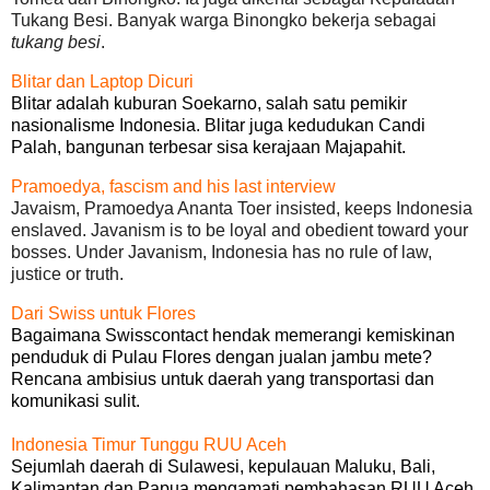
Tukang Besi. Banyak warga Binongko bekerja sebagai
tukang besi
.
Blitar dan Laptop Dicuri
Blitar adalah kuburan Soekarno, salah satu pemikir
nasionalisme Indonesia. Blitar juga kedudukan Candi
Palah, bangunan terbesar sisa kerajaan Majapahit.
Pramoedya, fascism and his last interview
Javaism, Pramoedya Ananta Toer insisted, keeps Indonesia
enslaved. Javanism is to be loyal and obedient toward your
bosses. Under Javanism, Indonesia has no rule of law,
justice or truth.
Dari Swiss untuk Flores
Bagaimana Swisscontact hendak memerangi kemiskinan
penduduk di Pulau Flores dengan jualan jambu mete?
Rencana ambisius untuk daerah yang transportasi dan
komunikasi sulit.
Indonesia Timur Tunggu RUU Aceh
Sejumlah daerah di Sulawesi, kepulauan Maluku, Bali,
Kalimantan dan Papua mengamati pembahasan RUU Aceh.