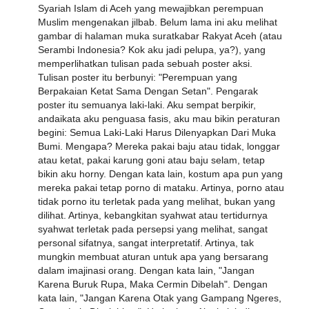
Syariah Islam di Aceh yang mewajibkan perempuan
Muslim mengenakan jilbab. Belum lama ini aku melihat
gambar di halaman muka suratkabar Rakyat Aceh (atau
Serambi Indonesia? Kok aku jadi pelupa, ya?), yang
memperlihatkan tulisan pada sebuah poster aksi.
Tulisan poster itu berbunyi: "Perempuan yang
Berpakaian Ketat Sama Dengan Setan". Pengarak
poster itu semuanya laki-laki. Aku sempat berpikir,
andaikata aku penguasa fasis, aku mau bikin peraturan
begini: Semua Laki-Laki Harus Dilenyapkan Dari Muka
Bumi. Mengapa? Mereka pakai baju atau tidak, longgar
atau ketat, pakai karung goni atau baju selam, tetap
bikin aku horny. Dengan kata lain, kostum apa pun yang
mereka pakai tetap porno di mataku. Artinya, porno atau
tidak porno itu terletak pada yang melihat, bukan yang
dilihat. Artinya, kebangkitan syahwat atau tertidurnya
syahwat terletak pada persepsi yang melihat, sangat
personal sifatnya, sangat interpretatif. Artinya, tak
mungkin membuat aturan untuk apa yang bersarang
dalam imajinasi orang. Dengan kata lain, "Jangan
Karena Buruk Rupa, Maka Cermin Dibelah". Dengan
kata lain, "Jangan Karena Otak yang Gampang Ngeres,