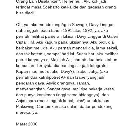
Orang Lain Disalahkan". He he he... Aku kok jadi
teringat masa Soeharto ketika ide dan gagasan orang
bisa diadili.
Oh, ya, aku mendukung Agus Suwage, Davy Linggar
(tahu nggak, pada tahun 1991 atau 1992, ya, aku
pernah melihat pameran lukisan Davy Linggar di Galeri
Cipta TIM. Aku kagum pada lukisannya. Aku pikir, dia
berbakat melukis. Aku pernah mencari dia, lama sekali,
dan tak ketemu, sampai hari ini. Suatu hari aku melihat
potret karyanya di Majalah A+, hampir dua belas tahun
kemudian. Ternyata dia banting stir jadi fotografer.
Kapan mau motret aku, Davy?), Izabel Jahja (aku
pernah dua kali dipotret A+ dan Izabel yang jadi
pengarah gaya. Asyik orangnya, ramah,
menyenangkan. Sangat gaya, tapi tipe pekerja keras
dan punya komitmen tinggi sama bidangnya), dan
Anjasmara (meski nggak kenal, blas!) untuk kasus
Pinkswing. Cantumkan aku dalam daftar pendukung
mereka, ya.
Maret 2006