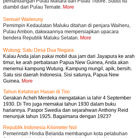
pemandangan Pulau Maitara dan Pulau Tidore. Sudut itu
diambil dari Pulau Ternate.
More
Semuel Waileruny
Pemimpin Kedaulatan Maluku ditahan di penjara Waiheru,
Pulau Ambon, dakwaannya mempersiapkan upacara
bendera Republik Maluku Selatan.
More
Wutung: Satu Desa Dua Negara
Kalau Anda jalan pakai mobil dua jam dari Jayapura ke arah
timur, ke arah perbatasan Papua New Guinea, Anda akan
menemui kampung Wutung. Kampung mungil, apik, bersih.
Satu sisi daerah Indonesia. Sisi satunya, Papua New
Guinea.
More
Tahun Kelahiran Hasan di Tiro
Gerakan Acheh Merdeka mengatakan ia lahir 4 September
1930. Di Tiro juga memakai tahun 1930 dalam buku
hariannya. Paspor Swedia dan sejarahwan Anthony Reid
menunjuk tahun 1925. Bagaimana dengan 1923?
Republik Indonesia Kilometer Nol
Pemerintah Hindia Belanda membangun kota pelabuhan