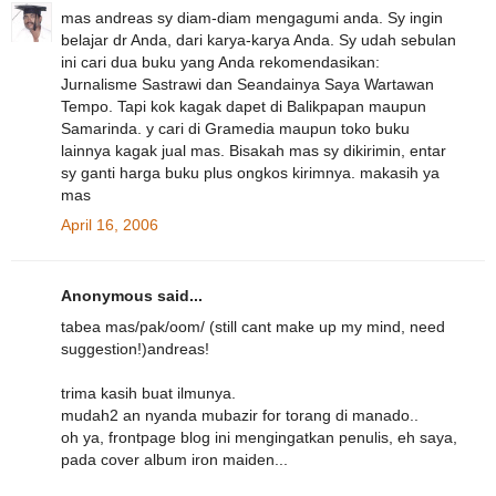
mas andreas sy diam-diam mengagumi anda. Sy ingin
belajar dr Anda, dari karya-karya Anda. Sy udah sebulan
ini cari dua buku yang Anda rekomendasikan:
Jurnalisme Sastrawi dan Seandainya Saya Wartawan
Tempo. Tapi kok kagak dapet di Balikpapan maupun
Samarinda. y cari di Gramedia maupun toko buku
lainnya kagak jual mas. Bisakah mas sy dikirimin, entar
sy ganti harga buku plus ongkos kirimnya. makasih ya
mas
April 16, 2006
Anonymous said...
tabea mas/pak/oom/ (still cant make up my mind, need
suggestion!)andreas!
trima kasih buat ilmunya.
mudah2 an nyanda mubazir for torang di manado..
oh ya, frontpage blog ini mengingatkan penulis, eh saya,
pada cover album iron maiden...