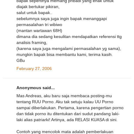
bapak sepertinya memang pribadi yang enak untuk
diajak bertukar pikiran,
salut untuk bapak..
sebelumnya saya juga ingin bapak menanggapi
permasalahan tri wibiwo
(mantan wartawan 68H)
dimana dia sedang kesulitan mendapatkan referensi ttg
analisis framing,
(karena saya juga mengalami permasalahan yg sama),
mungkin bapak bisa membantu kami, terima kasih.
GBu
February 27, 2006
Anonymous said...
Mas Andreas, aku baru saja membaca posting-mu
tentang RUU Porno. Aku tak setuju kalau UU Porno
sampai diberlakukan. Pertama, karena pengertian porno
dan tidak porno itu ditentukan dari sudut pandang laki-
laki alias patriarki! Artinya, ada RELASI KUASA di sini.
Contoh yang mencolok mata adalah pemberlakuan