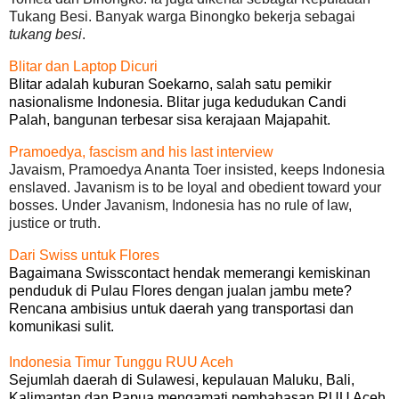
Tukang Besi. Banyak warga Binongko bekerja sebagai
tukang besi
.
Blitar dan Laptop Dicuri
Blitar adalah kuburan Soekarno, salah satu pemikir
nasionalisme Indonesia. Blitar juga kedudukan Candi
Palah, bangunan terbesar sisa kerajaan Majapahit.
Pramoedya, fascism and his last interview
Javaism, Pramoedya Ananta Toer insisted, keeps Indonesia
enslaved. Javanism is to be loyal and obedient toward your
bosses. Under Javanism, Indonesia has no rule of law,
justice or truth.
Dari Swiss untuk Flores
Bagaimana Swisscontact hendak memerangi kemiskinan
penduduk di Pulau Flores dengan jualan jambu mete?
Rencana ambisius untuk daerah yang transportasi dan
komunikasi sulit.
Indonesia Timur Tunggu RUU Aceh
Sejumlah daerah di Sulawesi, kepulauan Maluku, Bali,
Kalimantan dan Papua mengamati pembahasan RUU Aceh.