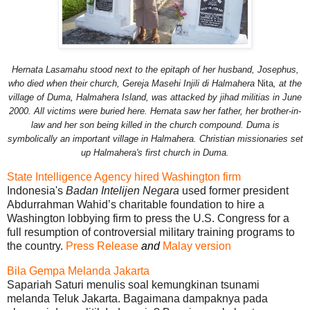
Hernata Lasamahu stood next to the epitaph of her husband, Josephus,
who died when their church, Gereja Masehi Injili di Halmahera
Nita
, at the
village of Duma, Halmahera Island, was attacked by jihad militias in June
2000. All victims were buried here. Hernata saw her father, her brother-in-
law and her son being killed in the church compound. Duma is
symbolically an important village in Halmahera. Christian missionaries set
up Halmahera's first church in Duma.
State Intelligence Agency hired Washington firm
Indonesia's
Badan Intelijen Negara
used former president
Abdurrahman Wahid’s charitable foundation to hire a
Washington lobbying firm to press the U.S. Congress for a
full resumption of controversial military training programs to
the country.
Press Release
and
Malay version
Bila Gempa Melanda Jakarta
Sapariah Saturi menulis soal kemungkinan tsunami
melanda Teluk Jakarta. Bagaimana dampaknya pada