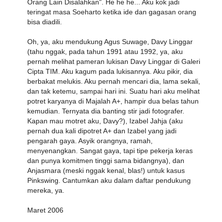
Orang Lain Disalahkan". He he he... Aku kok jadi
teringat masa Soeharto ketika ide dan gagasan orang
bisa diadili.
Oh, ya, aku mendukung Agus Suwage, Davy Linggar
(tahu nggak, pada tahun 1991 atau 1992, ya, aku
pernah melihat pameran lukisan Davy Linggar di Galeri
Cipta TIM. Aku kagum pada lukisannya. Aku pikir, dia
berbakat melukis. Aku pernah mencari dia, lama sekali,
dan tak ketemu, sampai hari ini. Suatu hari aku melihat
potret karyanya di Majalah A+, hampir dua belas tahun
kemudian. Ternyata dia banting stir jadi fotografer.
Kapan mau motret aku, Davy?), Izabel Jahja (aku
pernah dua kali dipotret A+ dan Izabel yang jadi
pengarah gaya. Asyik orangnya, ramah,
menyenangkan. Sangat gaya, tapi tipe pekerja keras
dan punya komitmen tinggi sama bidangnya), dan
Anjasmara (meski nggak kenal, blas!) untuk kasus
Pinkswing. Cantumkan aku dalam daftar pendukung
mereka, ya.
Maret 2006