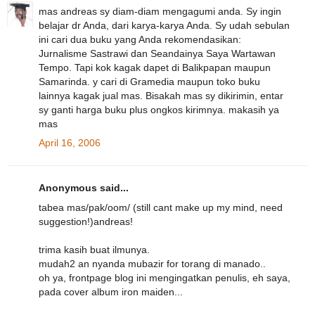
mas andreas sy diam-diam mengagumi anda. Sy ingin
belajar dr Anda, dari karya-karya Anda. Sy udah sebulan
ini cari dua buku yang Anda rekomendasikan:
Jurnalisme Sastrawi dan Seandainya Saya Wartawan
Tempo. Tapi kok kagak dapet di Balikpapan maupun
Samarinda. y cari di Gramedia maupun toko buku
lainnya kagak jual mas. Bisakah mas sy dikirimin, entar
sy ganti harga buku plus ongkos kirimnya. makasih ya
mas
April 16, 2006
Anonymous said...
tabea mas/pak/oom/ (still cant make up my mind, need
suggestion!)andreas!
trima kasih buat ilmunya.
mudah2 an nyanda mubazir for torang di manado..
oh ya, frontpage blog ini mengingatkan penulis, eh saya,
pada cover album iron maiden...