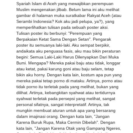
Syariah Islam di Aceh yang mewajibkan perempuan
Muslim mengenakan jilbab. Belum lama ini aku melihat
gambar di halaman muka suratkabar Rakyat Aceh (atau
Serambi Indonesia? Kok aku jadi pelupa, ya?), yang
memperlihatkan tulisan pada sebuah poster aksi.
Tulisan poster itu berbunyi: "Perempuan yang
Berpakaian Ketat Sama Dengan Setan". Pengarak
poster itu semuanya laki-laki. Aku sempat berpikir,
andaikata aku penguasa fasis, aku mau bikin peraturan
begini: Semua Laki-Laki Harus Dilenyapkan Dari Muka
Bumi. Mengapa? Mereka pakai baju atau tidak, longgar
atau ketat, pakai karung goni atau baju selam, tetap
bikin aku horny. Dengan kata lain, kostum apa pun yang
mereka pakai tetap porno di mataku. Artinya, porno atau
tidak porno itu terletak pada yang melihat, bukan yang
dilihat. Artinya, kebangkitan syahwat atau tertidurnya
syahwat terletak pada persepsi yang melihat, sangat
personal sifatnya, sangat interpretatif. Artinya, tak
mungkin membuat aturan untuk apa yang bersarang
dalam imajinasi orang. Dengan kata lain, "Jangan
Karena Buruk Rupa, Maka Cermin Dibelah". Dengan
kata lain, "Jangan Karena Otak yang Gampang Ngeres,