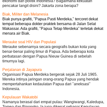
ekonomi dan politik Indonesia? Bagaimana kekuatan
pencakar langit disini? Jakarta zona berapa?
Biak, Militer dan Melanesia
Biak punya grafiti, "Papua Pasti Merdeka," tercoret dekat
tempat beberapa dokter praktek bersama di Jalan Selat
Makassar. Ada grafiti, "Papua Tetap Merdeka" terletak dekat
menara air Biak.
Merauke soal HIV dan Populasi
Merauke sebenarnya secara geografis bukan kota yang
benar-benar paling timur di Papua. Ada beberapa kota
perbatasan dengan Papua Nieuw Guinea di sebelah
timurnya lagi.
Perjalanan di Jayapura
Organisasi Papua Merdeka bergerak sejak 28 Juli 1965.
Mereka intinya jaringan orang-orang Papua yang hendak
mempertahankan kedaulatan Papua dari "aneksasi"
Indonesia.
Kepulauan Wakatobi
Namanya berasal dari empat pulau: Wangiwangi, Kaledupa,
Tomea dan Binongko. Ia juga dikenal sebagai Kepulauan