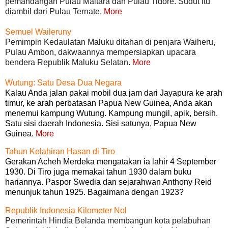
pemandangan Pulau Maitara dan Pulau Tidore. Sudut itu
diambil dari Pulau Ternate.
More
Semuel Waileruny
Pemimpin Kedaulatan Maluku ditahan di penjara Waiheru,
Pulau Ambon, dakwaannya mempersiapkan upacara
bendera Republik Maluku Selatan.
More
Wutung: Satu Desa Dua Negara
Kalau Anda jalan pakai mobil dua jam dari Jayapura ke arah
timur, ke arah perbatasan Papua New Guinea, Anda akan
menemui kampung Wutung. Kampung mungil, apik, bersih.
Satu sisi daerah Indonesia. Sisi satunya, Papua New
Guinea.
More
Tahun Kelahiran Hasan di Tiro
Gerakan Acheh Merdeka mengatakan ia lahir 4 September
1930. Di Tiro juga memakai tahun 1930 dalam buku
hariannya. Paspor Swedia dan sejarahwan Anthony Reid
menunjuk tahun 1925. Bagaimana dengan 1923?
Republik Indonesia Kilometer Nol
Pemerintah Hindia Belanda membangun kota pelabuhan