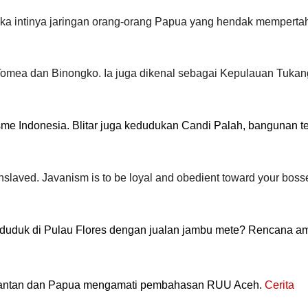
eka intinya jaringan orang-orang Papua yang hendak mempert
omea dan Binongko. Ia juga dikenal sebagai Kepulauan Tukan
isme Indonesia. Blitar juga kedudukan Candi Palah, bangunan t
slaved. Javanism is to be loyal and obedient toward your boss
uduk di Pulau Flores dengan jualan jambu mete? Rencana am
limantan dan Papua mengamati pembahasan RUU Aceh.
Cerita