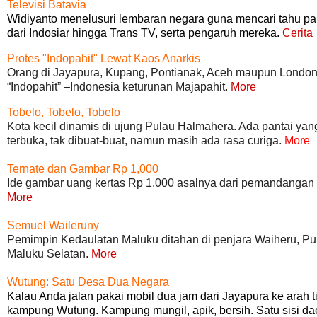
Televisi Batavia
Widiyanto menelusuri lembaran negara guna mencari tahu para 
dari Indosiar hingga Trans TV, serta pengaruh mereka.
Cerita
Protes "Indopahit" Lewat Kaos Anarkis
Orang di Jayapura, Kupang, Pontianak, Aceh maupun Londo
“Indopahit” –Indonesia keturunan Majapahit.
More
Tobelo, Tobelo, Tobelo
Kota kecil dinamis di ujung Pulau Halmahera. Ada pantai yan
terbuka, tak dibuat-buat, namun masih ada rasa curiga.
More
Ternate dan Gambar Rp 1,000
Ide gambar uang kertas Rp 1,000 asalnya dari pemandangan Pu
More
Semuel Waileruny
Pemimpin Kedaulatan Maluku ditahan di penjara Waiheru, 
Maluku Selatan.
More
Wutung: Satu Desa Dua Negara
Kalau Anda jalan pakai mobil dua jam dari Jayapura ke ara
kampung Wutung. Kampung mungil, apik, bersih. Satu sisi da