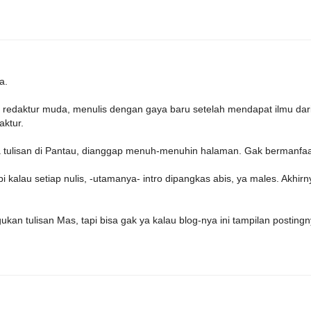
a.
n redaktur muda, menulis dengan gaya baru setelah mendapat ilmu dar
aktur.
a tulisan di Pantau, dianggap menuh-menuhin halaman. Gak bermanfaa
 kalau setiap nulis, -utamanya- intro dipangkas abis, ya males. Akhirn
kan tulisan Mas, tapi bisa gak ya kalau blog-nya ini tampilan posting