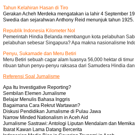
Tahun Kelahiran Hasan di Tiro
Gerakan Acheh Merdeka mengatakan ia lahir 4 September 193
Swedia dan sejarahwan Anthony Reid menunjuk tahun 1925
Republik Indonesia Kilometer Nol
Pemerintah Hindia Belanda membangun kota pelabuhan Saban
pelabuhan sebesar Singapura? Apa makna nasionalisme Ind
Penyu, Sukamade dan Meru Betiri
Meru Betiri sebuah cagar alam luasnya 56,000 hektar di tim
ribuan tahun penyu-penyu raksasa dari Samudera Hindia dan P
Referensi Soal Jurnalisme
Apa Itu Investigative Reporting?
Sembilan Elemen Jurnalisme
Belajar Menulis Bahasa Inggris
Bagaimana Cara Rekrut Wartawan?
Diskusi Pendidikan Jurnalisme di Pulau Jawa
Narrow Minded Nationalism in Aceh Aid
Jurnalisme Sastrawi: Antologi Liputan Mendalam dan Memika
Ibarat Kawan Lama Datang Bercerita