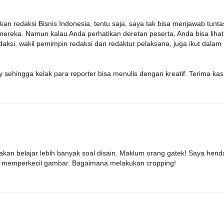
an redaksi Bisnis Indonesia, tentu saja, saya tak bisa menjawab tunta
mereka. Namun kalau Anda perhatikan deretan peserta, Anda bisa lihat
aksi, wakil pemimpin redaksi dan redaktur pelaksana, juga ikut dalam
ehingga kelak para reporter bisa menulis dengan kreatif. Terima kas
i akan belajar lebih banyak soal disain. Maklum orang gatek! Saya hend
jar memperkecil gambar. Bagaimana melakukan cropping!