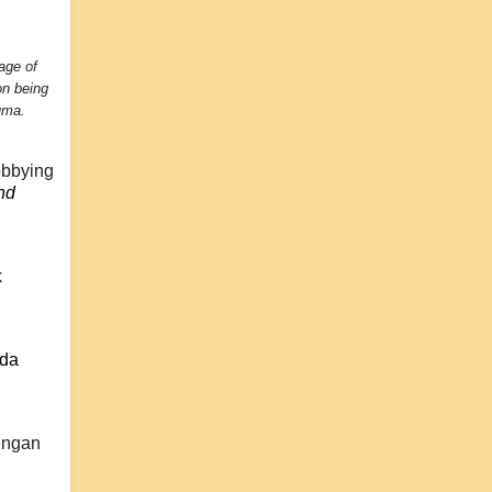
lage of
on being
uma.
obbying
nd
k
Ada
engan