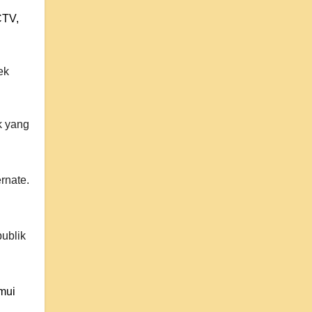
CTV,
ek
k yang
rnate.
ublik
mui