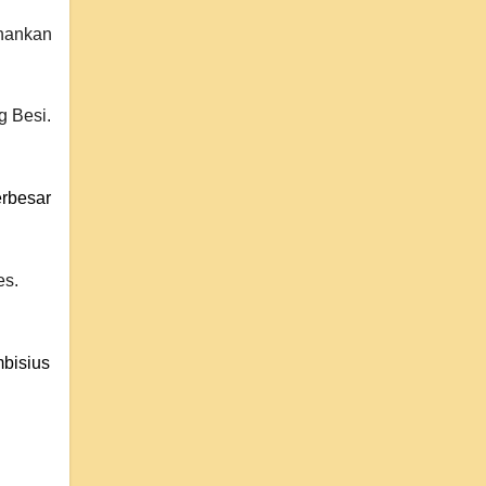
ahankan
g Besi.
erbesar
es.
bisius