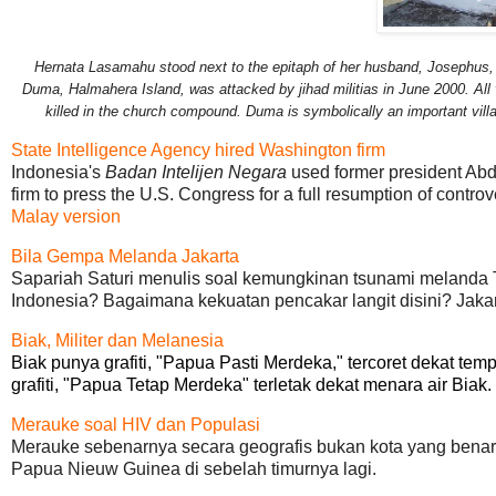
Hernata Lasamahu stood next to the epitaph of her husband, Josephus, 
Duma, Halmahera Island, was attacked by jihad militias in June 2000. All 
killed in the church compound. Duma is symbolically an important vill
State Intelligence Agency hired Washington firm
Indonesia's
Badan Intelijen Negara
used former president Abd
firm to press the U.S. Congress for a full resumption of controv
Malay version
Bila Gempa Melanda Jakarta
Sapariah Saturi menulis soal kemungkinan tsunami melanda 
Indonesia? Bagaimana kekuatan pencakar langit disini? Jaka
Biak, Militer dan Melanesia
Biak punya grafiti, "Papua Pasti Merdeka," tercoret dekat te
grafiti, "Papua Tetap Merdeka" terletak dekat menara air Biak.
Merauke soal HIV dan Populasi
Merauke sebenarnya secara geografis bukan kota yang benar
Papua Nieuw Guinea di sebelah timurnya lagi.