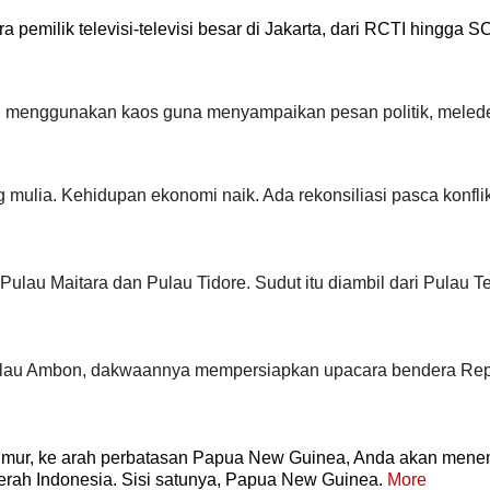
pemilik televisi-televisi besar di Jakarta, dari RCTI hingga S
n menggunakan kaos guna menyampaikan pesan politik, meled
g mulia. Kehidupan ekonomi naik. Ada rekonsiliasi pasca konfli
lau Maitara dan Pulau Tidore. Sudut itu diambil dari Pulau Te
Pulau Ambon, dakwaannya mempersiapkan upacara bendera Rep
h timur, ke arah perbatasan Papua New Guinea, Anda akan mene
erah Indonesia. Sisi satunya, Papua New Guinea.
More