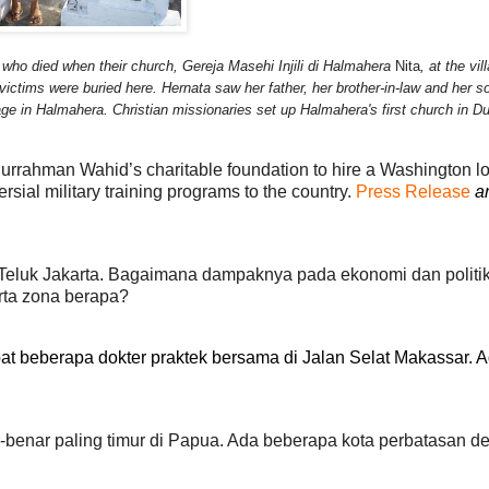
who died when their church, Gereja Masehi Injili di Halmahera
Nita
, at the vil
victims were buried here. Hernata saw her father, her brother-in-law and her s
age in Halmahera. Christian missionaries set up Halmahera's first church in D
urrahman Wahid’s charitable foundation to hire a Washington l
ersial military training programs to the country.
Press Release
a
Teluk Jakarta. Bagaimana dampaknya pada ekonomi dan politi
rta zona berapa?
mpat beberapa dokter praktek bersama di Jalan Selat Makassar. 
-benar paling timur di Papua. Ada beberapa kota perbatasan d