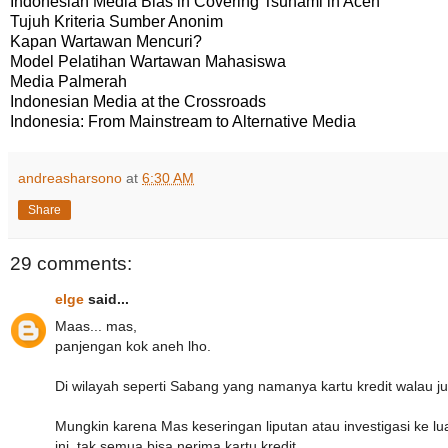
Indonesian Media Bias in Covering Tsunami in Aceh
Tujuh Kriteria Sumber Anonim
Kapan Wartawan Mencuri?
Model Pelatihan Wartawan Mahasiswa
Media Palmerah
Indonesian Media at the Crossroads
Indonesia: From Mainstream to Alternative Media
andreasharsono
at
6:30 AM
Share
29 comments:
elge
said...
Maas... mas,
panjengan kok aneh lho.
Di wilayah seperti Sabang yang namanya kartu kredit walau jum
Mungkin karena Mas keseringan liputan atau investigasi ke luar
ini, tak semua bisa nerima kartu kredit.