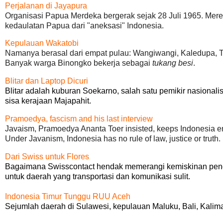
Perjalanan di Jayapura
Organisasi Papua Merdeka bergerak sejak 28 Juli 1965. Mer
kedaulatan Papua dari "aneksasi" Indonesia.
Kepulauan Wakatobi
Namanya berasal dari empat pulau: Wangiwangi, Kaledupa, T
Banyak warga Binongko bekerja sebagai
tukang besi
.
Blitar dan Laptop Dicuri
Blitar adalah kuburan Soekarno, salah satu pemikir nasional
sisa kerajaan Majapahit.
Pramoedya, fascism and his last interview
Javaism, Pramoedya Ananta Toer insisted, keeps Indonesia en
Under Javanism, Indonesia has no rule of law, justice or truth.
Dari Swiss untuk Flores
Bagaimana Swisscontact hendak memerangi kemiskinan pend
untuk daerah yang transportasi dan komunikasi sulit.
Indonesia Timur Tunggu RUU Aceh
Sejumlah daerah di Sulawesi, kepulauan Maluku, Bali, Ka