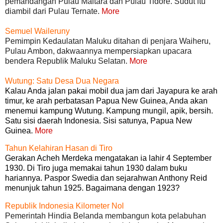
pemandangan Pulau Maitara dan Pulau Tidore. Sudut itu
diambil dari Pulau Ternate.
More
Semuel Waileruny
Pemimpin Kedaulatan Maluku ditahan di penjara Waiheru,
Pulau Ambon, dakwaannya mempersiapkan upacara
bendera Republik Maluku Selatan.
More
Wutung: Satu Desa Dua Negara
Kalau Anda jalan pakai mobil dua jam dari Jayapura ke arah
timur, ke arah perbatasan Papua New Guinea, Anda akan
menemui kampung Wutung. Kampung mungil, apik, bersih.
Satu sisi daerah Indonesia. Sisi satunya, Papua New
Guinea.
More
Tahun Kelahiran Hasan di Tiro
Gerakan Acheh Merdeka mengatakan ia lahir 4 September
1930. Di Tiro juga memakai tahun 1930 dalam buku
hariannya. Paspor Swedia dan sejarahwan Anthony Reid
menunjuk tahun 1925. Bagaimana dengan 1923?
Republik Indonesia Kilometer Nol
Pemerintah Hindia Belanda membangun kota pelabuhan