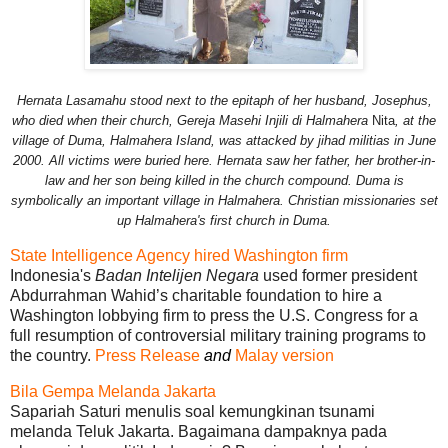
Hernata Lasamahu stood next to the epitaph of her husband, Josephus,
who died when their church, Gereja Masehi Injili di Halmahera
Nita
, at the
village of Duma, Halmahera Island, was attacked by jihad militias in June
2000. All victims were buried here. Hernata saw her father, her brother-in-
law and her son being killed in the church compound. Duma is
symbolically an important village in Halmahera. Christian missionaries set
up Halmahera's first church in Duma.
State Intelligence Agency hired Washington firm
Indonesia's
Badan Intelijen Negara
used former president
Abdurrahman Wahid’s charitable foundation to hire a
Washington lobbying firm to press the U.S. Congress for a
full resumption of controversial military training programs to
the country.
Press Release
and
Malay version
Bila Gempa Melanda Jakarta
Sapariah Saturi menulis soal kemungkinan tsunami
melanda Teluk Jakarta. Bagaimana dampaknya pada