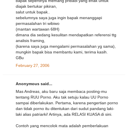
bapak sepertinya memang pribadi yang enak untuk
diajak bertukar pikiran,
salut untuk bapak..
sebelumnya saya juga ingin bapak menanggapi
permasalahan tri wibiwo
(mantan wartawan 68H)
dimana dia sedang kesulitan mendapatkan referensi ttg
analisis framing,
(karena saya juga mengalami permasalahan yg sama),
mungkin bapak bisa membantu kami, terima kasih.
GBu
February 27, 2006
Anonymous said...
Mas Andreas, aku baru saja membaca posting-mu
tentang RUU Porno. Aku tak setuju kalau UU Porno
sampai diberlakukan. Pertama, karena pengertian porno
dan tidak porno itu ditentukan dari sudut pandang laki-
laki alias patriarki! Artinya, ada RELASI KUASA di sini.
Contoh yang mencolok mata adalah pemberlakuan