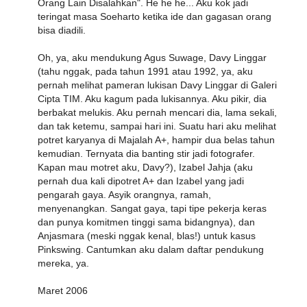
Orang Lain Disalahkan". He he he... Aku kok jadi
teringat masa Soeharto ketika ide dan gagasan orang
bisa diadili.
Oh, ya, aku mendukung Agus Suwage, Davy Linggar
(tahu nggak, pada tahun 1991 atau 1992, ya, aku
pernah melihat pameran lukisan Davy Linggar di Galeri
Cipta TIM. Aku kagum pada lukisannya. Aku pikir, dia
berbakat melukis. Aku pernah mencari dia, lama sekali,
dan tak ketemu, sampai hari ini. Suatu hari aku melihat
potret karyanya di Majalah A+, hampir dua belas tahun
kemudian. Ternyata dia banting stir jadi fotografer.
Kapan mau motret aku, Davy?), Izabel Jahja (aku
pernah dua kali dipotret A+ dan Izabel yang jadi
pengarah gaya. Asyik orangnya, ramah,
menyenangkan. Sangat gaya, tapi tipe pekerja keras
dan punya komitmen tinggi sama bidangnya), dan
Anjasmara (meski nggak kenal, blas!) untuk kasus
Pinkswing. Cantumkan aku dalam daftar pendukung
mereka, ya.
Maret 2006