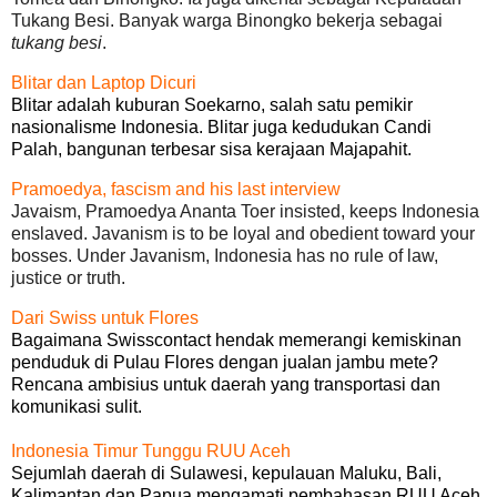
Tukang Besi. Banyak warga Binongko bekerja sebagai
tukang besi
.
Blitar dan Laptop Dicuri
Blitar adalah kuburan Soekarno, salah satu pemikir
nasionalisme Indonesia. Blitar juga kedudukan Candi
Palah, bangunan terbesar sisa kerajaan Majapahit.
Pramoedya, fascism and his last interview
Javaism, Pramoedya Ananta Toer insisted, keeps Indonesia
enslaved. Javanism is to be loyal and obedient toward your
bosses. Under Javanism, Indonesia has no rule of law,
justice or truth.
Dari Swiss untuk Flores
Bagaimana Swisscontact hendak memerangi kemiskinan
penduduk di Pulau Flores dengan jualan jambu mete?
Rencana ambisius untuk daerah yang transportasi dan
komunikasi sulit.
Indonesia Timur Tunggu RUU Aceh
Sejumlah daerah di Sulawesi, kepulauan Maluku, Bali,
Kalimantan dan Papua mengamati pembahasan RUU Aceh.