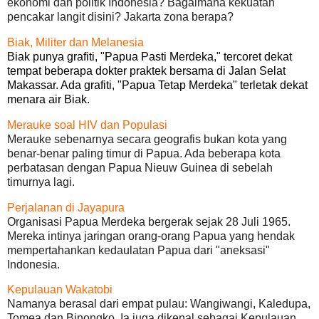
ekonomi dan politik Indonesia? Bagaimana kekuatan
pencakar langit disini? Jakarta zona berapa?
Biak, Militer dan Melanesia
Biak punya grafiti, "Papua Pasti Merdeka," tercoret dekat
tempat beberapa dokter praktek bersama di Jalan Selat
Makassar. Ada grafiti, "Papua Tetap Merdeka" terletak dekat
menara air Biak.
Merauke soal HIV dan Populasi
Merauke sebenarnya secara geografis bukan kota yang
benar-benar paling timur di Papua. Ada beberapa kota
perbatasan dengan Papua Nieuw Guinea di sebelah
timurnya lagi.
Perjalanan di Jayapura
Organisasi Papua Merdeka bergerak sejak 28 Juli 1965.
Mereka intinya jaringan orang-orang Papua yang hendak
mempertahankan kedaulatan Papua dari "aneksasi"
Indonesia.
Kepulauan Wakatobi
Namanya berasal dari empat pulau: Wangiwangi, Kaledupa,
Tomea dan Binongko. Ia juga dikenal sebagai Kepulauan