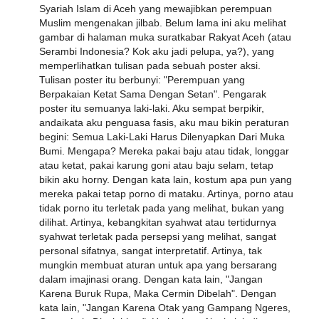
Syariah Islam di Aceh yang mewajibkan perempuan
Muslim mengenakan jilbab. Belum lama ini aku melihat
gambar di halaman muka suratkabar Rakyat Aceh (atau
Serambi Indonesia? Kok aku jadi pelupa, ya?), yang
memperlihatkan tulisan pada sebuah poster aksi.
Tulisan poster itu berbunyi: "Perempuan yang
Berpakaian Ketat Sama Dengan Setan". Pengarak
poster itu semuanya laki-laki. Aku sempat berpikir,
andaikata aku penguasa fasis, aku mau bikin peraturan
begini: Semua Laki-Laki Harus Dilenyapkan Dari Muka
Bumi. Mengapa? Mereka pakai baju atau tidak, longgar
atau ketat, pakai karung goni atau baju selam, tetap
bikin aku horny. Dengan kata lain, kostum apa pun yang
mereka pakai tetap porno di mataku. Artinya, porno atau
tidak porno itu terletak pada yang melihat, bukan yang
dilihat. Artinya, kebangkitan syahwat atau tertidurnya
syahwat terletak pada persepsi yang melihat, sangat
personal sifatnya, sangat interpretatif. Artinya, tak
mungkin membuat aturan untuk apa yang bersarang
dalam imajinasi orang. Dengan kata lain, "Jangan
Karena Buruk Rupa, Maka Cermin Dibelah". Dengan
kata lain, "Jangan Karena Otak yang Gampang Ngeres,