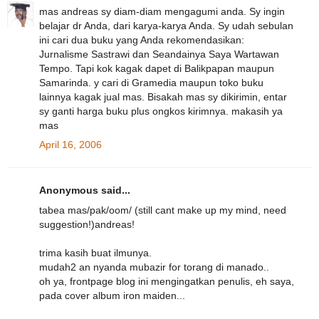
mas andreas sy diam-diam mengagumi anda. Sy ingin
belajar dr Anda, dari karya-karya Anda. Sy udah sebulan
ini cari dua buku yang Anda rekomendasikan:
Jurnalisme Sastrawi dan Seandainya Saya Wartawan
Tempo. Tapi kok kagak dapet di Balikpapan maupun
Samarinda. y cari di Gramedia maupun toko buku
lainnya kagak jual mas. Bisakah mas sy dikirimin, entar
sy ganti harga buku plus ongkos kirimnya. makasih ya
mas
April 16, 2006
Anonymous said...
tabea mas/pak/oom/ (still cant make up my mind, need
suggestion!)andreas!
trima kasih buat ilmunya.
mudah2 an nyanda mubazir for torang di manado..
oh ya, frontpage blog ini mengingatkan penulis, eh saya,
pada cover album iron maiden...