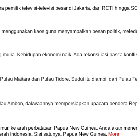
pemilik televisi-televisi besar di Jakarta, dari RCTI hingga S
n menggunakan kaos guna menyampaikan pesan politik, meled
g mulia. Kehidupan ekonomi naik. Ada rekonsiliasi pasca konfli
lau Maitara dan Pulau Tidore. Sudut itu diambil dari Pulau Te
Pulau Ambon, dakwaannya mempersiapkan upacara bendera Rep
h timur, ke arah perbatasan Papua New Guinea, Anda akan mene
erah Indonesia. Sisi satunya, Papua New Guinea.
More