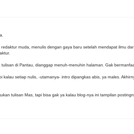
a.
n redaktur muda, menulis dengan gaya baru setelah mendapat ilmu dar
aktur.
a tulisan di Pantau, dianggap menuh-menuhin halaman. Gak bermanfaa
 kalau setiap nulis, -utamanya- intro dipangkas abis, ya males. Akhirn
kan tulisan Mas, tapi bisa gak ya kalau blog-nya ini tampilan posting