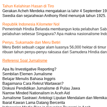
Tahun Kelahiran Hasan di Tiro
Gerakan Acheh Merdeka mengatakan ia lahir 4 September 193
Swedia dan sejarahwan Anthony Reid menunjuk tahun 1925
Republik Indonesia Kilometer Nol
Pemerintah Hindia Belanda membangun kota pelabuhan Saban
pelabuhan sebesar Singapura? Apa makna nasionalisme Ind
Penyu, Sukamade dan Meru Betiri
Meru Betiri sebuah cagar alam luasnya 56,000 hektar di tim
ribuan tahun penyu-penyu raksasa dari Samudera Hindia dan P
Referensi Soal Jurnalisme
Apa Itu Investigative Reporting?
Sembilan Elemen Jurnalisme
Belajar Menulis Bahasa Inggris
Bagaimana Cara Rekrut Wartawan?
Diskusi Pendidikan Jurnalisme di Pulau Jawa
Narrow Minded Nationalism in Aceh Aid
Jurnalisme Sastrawi: Antologi Liputan Mendalam dan Memika
Ibarat Kawan Lama Datang Bercerita