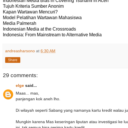
Indonesian Media Bias in Covering Tsunami in Aceh
Tujuh Kriteria Sumber Anonim
Kapan Wartawan Mencuri?
Model Pelatihan Wartawan Mahasiswa
Media Palmerah
Indonesian Media at the Crossroads
Indonesia: From Mainstream to Alternative Media
andreasharsono
at
6:30 AM
Share
29 comments:
elge
said...
Maas... mas,
panjengan kok aneh lho.
Di wilayah seperti Sabang yang namanya kartu kredit walau jum
Mungkin karena Mas keseringan liputan atau investigasi ke luar
ini, tak semua bisa nerima kartu kredit.