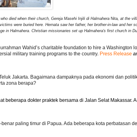
who died when their church, Gereja Masehi Injili di Halmahera
Nita
, at the vil
victims were buried here. Hernata saw her father, her brother-in-law and her s
age in Halmahera. Christian missionaries set up Halmahera's first church in D
urrahman Wahid’s charitable foundation to hire a Washington l
ersial military training programs to the country.
Press Release
a
Teluk Jakarta. Bagaimana dampaknya pada ekonomi dan politi
rta zona berapa?
mpat beberapa dokter praktek bersama di Jalan Selat Makassar. 
-benar paling timur di Papua. Ada beberapa kota perbatasan d