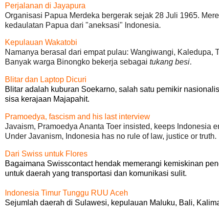
Perjalanan di Jayapura
Organisasi Papua Merdeka bergerak sejak 28 Juli 1965. Mer
kedaulatan Papua dari "aneksasi" Indonesia.
Kepulauan Wakatobi
Namanya berasal dari empat pulau: Wangiwangi, Kaledupa, T
Banyak warga Binongko bekerja sebagai
tukang besi
.
Blitar dan Laptop Dicuri
Blitar adalah kuburan Soekarno, salah satu pemikir nasional
sisa kerajaan Majapahit.
Pramoedya, fascism and his last interview
Javaism, Pramoedya Ananta Toer insisted, keeps Indonesia en
Under Javanism, Indonesia has no rule of law, justice or truth.
Dari Swiss untuk Flores
Bagaimana Swisscontact hendak memerangi kemiskinan pend
untuk daerah yang transportasi dan komunikasi sulit.
Indonesia Timur Tunggu RUU Aceh
Sejumlah daerah di Sulawesi, kepulauan Maluku, Bali, Ka