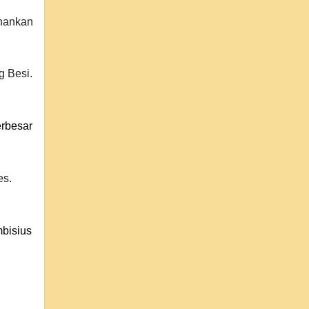
ahankan
g Besi.
erbesar
es.
bisius