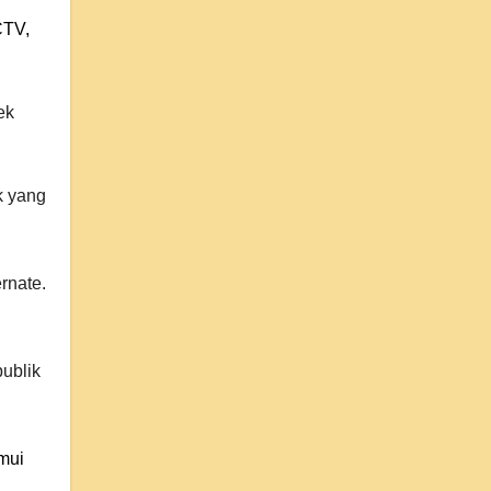
CTV,
ek
k yang
rnate.
ublik
mui