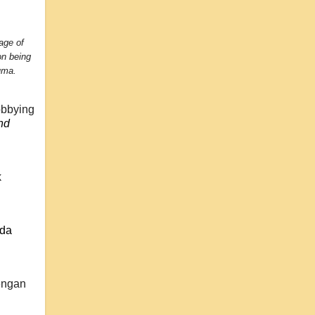
lage of
on being
uma.
obbying
nd
k
Ada
engan