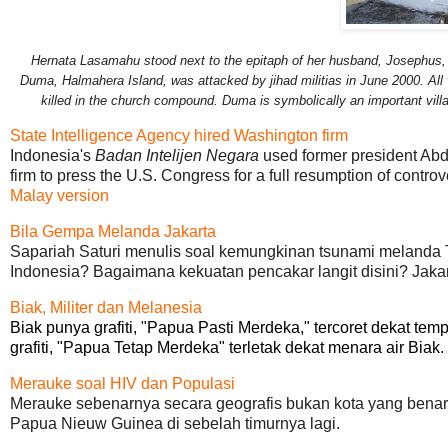
Hernata Lasamahu stood next to the epitaph of her husband, Josephus, 
Duma, Halmahera Island, was attacked by jihad militias in June 2000. All 
killed in the church compound. Duma is symbolically an important vill
State Intelligence Agency hired Washington firm
Indonesia's
Badan Intelijen Negara
used former president Abd
firm to press the U.S. Congress for a full resumption of controv
Malay version
Bila Gempa Melanda Jakarta
Sapariah Saturi menulis soal kemungkinan tsunami melanda 
Indonesia? Bagaimana kekuatan pencakar langit disini? Jaka
Biak, Militer dan Melanesia
Biak punya grafiti, "Papua Pasti Merdeka," tercoret dekat te
grafiti, "Papua Tetap Merdeka" terletak dekat menara air Biak.
Merauke soal HIV dan Populasi
Merauke sebenarnya secara geografis bukan kota yang benar
Papua Nieuw Guinea di sebelah timurnya lagi.