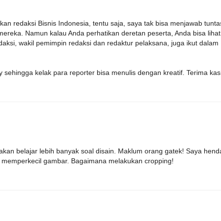
an redaksi Bisnis Indonesia, tentu saja, saya tak bisa menjawab tunta
mereka. Namun kalau Anda perhatikan deretan peserta, Anda bisa lihat
aksi, wakil pemimpin redaksi dan redaktur pelaksana, juga ikut dalam
ehingga kelak para reporter bisa menulis dengan kreatif. Terima kas
i akan belajar lebih banyak soal disain. Maklum orang gatek! Saya hend
jar memperkecil gambar. Bagaimana melakukan cropping!