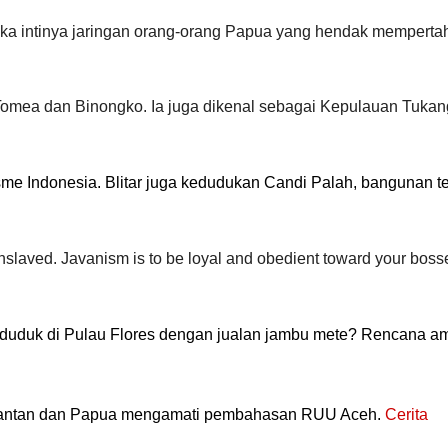
eka intinya jaringan orang-orang Papua yang hendak mempert
omea dan Binongko. Ia juga dikenal sebagai Kepulauan Tukan
isme Indonesia. Blitar juga kedudukan Candi Palah, bangunan t
slaved. Javanism is to be loyal and obedient toward your boss
uduk di Pulau Flores dengan jualan jambu mete? Rencana am
limantan dan Papua mengamati pembahasan RUU Aceh.
Cerita