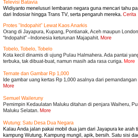
Televisi Batavia
Widiyanto menelusuri lembaran negara guna mencari tahu para 
dari Indosiar hingga Trans TV, serta pengaruh mereka.
Cerita
Protes "Indopahit" Lewat Kaos Anarkis
Orang di Jayapura, Kupang, Pontianak, Aceh maupun Londo
“Indopahit” –Indonesia keturunan Majapahit.
More
Tobelo, Tobelo, Tobelo
Kota kecil dinamis di ujung Pulau Halmahera. Ada pantai yan
terbuka, tak dibuat-buat, namun masih ada rasa curiga.
More
Ternate dan Gambar Rp 1,000
Ide gambar uang kertas Rp 1,000 asalnya dari pemandangan Pu
More
Semuel Waileruny
Pemimpin Kedaulatan Maluku ditahan di penjara Waiheru, 
Maluku Selatan.
More
Wutung: Satu Desa Dua Negara
Kalau Anda jalan pakai mobil dua jam dari Jayapura ke ara
kampung Wutung. Kampung mungil, apik, bersih. Satu sisi da