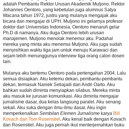
adalah Pembantu Rektor Urusan Akademik Muljono. Rektor
Johannes Oentoro, yang kebetulan juga alumnus Satya
Wacana tahun 1972, justru yang mulanya mengajak aku
bicara dan mengajar di UPH. Muljono ini gelarnya profesor
doktor dari Universitas Indonesia. Oentoro menaruh gelar
Ph.D di namanya. Aku duga Oentoro lebih urusan
manajemen. Muljono menolak menemui aku. Padahal
mereka yang minta aku menemui Muljono. Aku juga sudah
menyisihkan waktu tiga jam untuk menuju Karawaci dan
sejam lebih menunggunya interview tiga orang calon dosen
lain.
Mulanya aku bertemu Oentoro pada pertengahan 2004. Lalu
semua disiapkan. Aku ketemu dekan, pembantu-pembantu
dekan, termasuk Naniek Setiajadi dan Andri Oarto. Aku
bahkan sudah diminta menyiapkan silabus. Mereka minta
aku masuk ke jurusan komunikasi. Aku diminta mengajar
jurnalisme dasar, dua kelas langsung paralel. Aku senang
sekali. Aku suka dengan ilmu-ilmu dasar. Aku ingin
memperkenalkan
Sembilan Elemen Jurnalisme
karya
Bill
Kovach dan Tom Rosenstiel
. Aku kenal baik dengan Kovach
dan Rosenstiel. Aku juga pernah ikut menterjemahkan buku