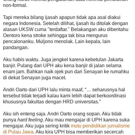
non-formal.
Tapi mereka bilang ijasah apapun tidak apa asal diakui
negara Indonesia. Setelah dilihat, ijasah itu ditolak dengan
alasan UKSW cuma "terdaftar." Belakangan aku diberitahu
Oentoro kena stroke sehingga tak bisa mengurus
pencalonanku. Muljono menolak. Lain kepala, lain
pandangan.
Aku habis waktu. Juga jengkel karena kebetulan Jakarta
banjir. Pulang dari UPH aku kena banjir di jalan selama
enam jam. Bahkan naik ojek pun dari Senayan ke rumahku
di dekat Senayan juga macet.
Andri Oarto dari UPH lalu minta maaf, “… seharusnya hal
tersebut tidak terjadi kalau kami lebih dapat berkoordinasi
khususnya fakultas dengan HRD universitas.”
Aku sih enteng saja. Andri Oarto orang sopan. Aku tidak
punya
hard feeling
. Aku mau mengajar di UPH karena suka
mengajar. Aku juga sering kritik
mutu pendidikan jurnalisme
di Pulau Jawa.
Aku kira UPH bisa memberikan secercah