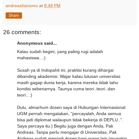
andreasharsono
at
8:49 PM
Share
26 comments:
Anonymous said...
Kalau sudah begini, yang paling rugi adalah
mahasiswa...:)
Susah ya di Indopahit ini, praktisi kurang dihargai
dibanding akademisi. Wajar kalau lulusan universitas
masih gagap dunia kerja, karena mereka tidak tahu
kondisi sebenarnya. Taunya cuma teori..teori..dan
teori...:)
Dulu, almarhum dosen saya di Hubungan Internasional
UGM pernah mengatakan, "percayalah, Anda semua
bisa jadi diplomat walaupun tidak bekerja di DEPLU..".
Saya percaya itu:) Begitu juga dengan Anda, Pak
Andreas..Tanpa perlu mengajar di Universitas, Pak
Andreas sudah menjadi dosen bagi orang lain (mungkin