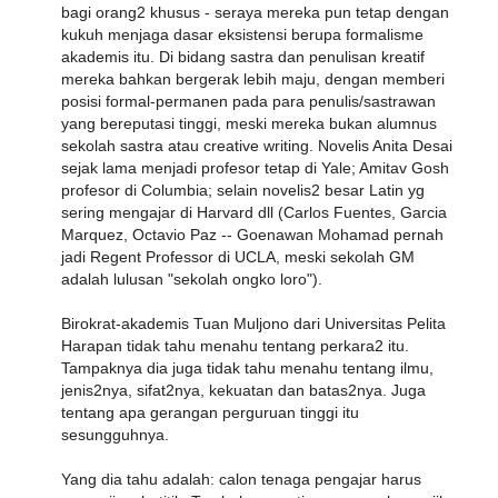
bagi orang2 khusus - seraya mereka pun tetap dengan
kukuh menjaga dasar eksistensi berupa formalisme
akademis itu. Di bidang sastra dan penulisan kreatif
mereka bahkan bergerak lebih maju, dengan memberi
posisi formal-permanen pada para penulis/sastrawan
yang bereputasi tinggi, meski mereka bukan alumnus
sekolah sastra atau creative writing. Novelis Anita Desai
sejak lama menjadi profesor tetap di Yale; Amitav Gosh
profesor di Columbia; selain novelis2 besar Latin yg
sering mengajar di Harvard dll (Carlos Fuentes, Garcia
Marquez, Octavio Paz -- Goenawan Mohamad pernah
jadi Regent Professor di UCLA, meski sekolah GM
adalah lulusan "sekolah ongko loro").
Birokrat-akademis Tuan Muljono dari Universitas Pelita
Harapan tidak tahu menahu tentang perkara2 itu.
Tampaknya dia juga tidak tahu menahu tentang ilmu,
jenis2nya, sifat2nya, kekuatan dan batas2nya. Juga
tentang apa gerangan perguruan tinggi itu
sesungguhnya.
Yang dia tahu adalah: calon tenaga pengajar harus