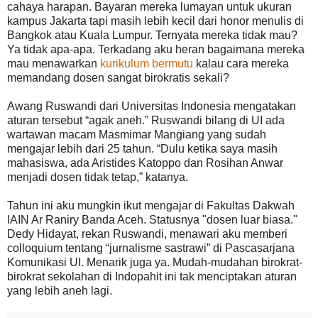
cahaya harapan. Bayaran mereka lumayan untuk ukuran
kampus Jakarta tapi masih lebih kecil dari honor menulis di
Bangkok atau Kuala Lumpur. Ternyata mereka tidak mau?
Ya tidak apa-apa. Terkadang aku heran bagaimana mereka
mau menawarkan
kurikulum bermutu
kalau cara mereka
memandang dosen sangat birokratis sekali?
Awang Ruswandi dari Universitas Indonesia mengatakan
aturan tersebut “agak aneh.” Ruswandi bilang di UI ada
wartawan macam Masmimar Mangiang yang sudah
mengajar lebih dari 25 tahun. “Dulu ketika saya masih
mahasiswa, ada Aristides Katoppo dan Rosihan Anwar
menjadi dosen tidak tetap,” katanya.
Tahun ini aku mungkin ikut mengajar di Fakultas Dakwah
IAIN Ar Raniry Banda Aceh. Statusnya "dosen luar biasa."
Dedy Hidayat, rekan Ruswandi, menawari aku memberi
colloquium tentang “jurnalisme sastrawi” di Pascasarjana
Komunikasi UI. Menarik juga ya. Mudah-mudahan birokrat-
birokrat sekolahan di Indopahit ini tak menciptakan aturan
yang lebih aneh lagi.