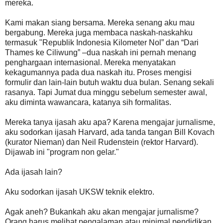
mereka.
Kami makan siang bersama. Mereka senang aku mau
bergabung. Mereka juga membaca naskah-naskahku
termasuk "Republik Indonesia Kilometer Nol” dan “Dari
Thames ke Ciliwung” –dua naskah ini pernah menang
penghargaan internasional. Mereka menyatakan
kekagumannya pada dua naskah itu. Proses mengisi
formulir dan lain-lain butuh waktu dua bulan. Senang sekali
rasanya. Tapi Jumat dua minggu sebelum semester awal,
aku diminta wawancara, katanya sih formalitas.
Mereka tanya ijasah aku apa? Karena mengajar jurnalisme,
aku sodorkan ijasah Harvard, ada tanda tangan Bill Kovach
(kurator Nieman) dan Neil Rudenstein (rektor Harvard).
Dijawab ini "program non gelar."
Ada ijasah lain?
Aku sodorkan ijasah UKSW teknik elektro.
Agak aneh? Bukankah aku akan mengajar jurnalisme?
Orang harus melihat pengalaman atau minimal pendidikan