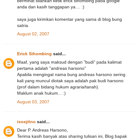
berminat silahkan ketik erick sihombing pada google
anda dan kasih tanggapan ya.... :)
saya juga kirimkan komentar yang sama di blog bung
satria.
August 02, 2007
Erick Sihombing
said...
Maaf, yang saya maksud dengan "budi" pada kalimat
pertama adalah "andreas harsono"
Apabila mengingat nama bung andreas harsono sering
kali yang muncul diotak saya adalah pak budi harsono
(prof dalam bidang hukum agraria/tanah).
Maklum anak hukum... :)
August 03, 2007
isoejitno
said...
Dear P. Andreas Harsono,
Terima kasih banyak atas sharing tulisan ini, Blog bapak