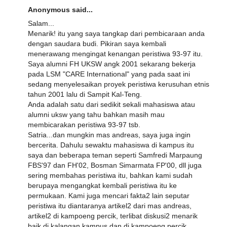
Anonymous said...
Salam...
Menarik! itu yang saya tangkap dari pembicaraan anda
dengan saudara budi. Pikiran saya kembali
menerawang mengingat kenangan peristiwa 93-97 itu.
Saya alumni FH UKSW angk 2001 sekarang bekerja
pada LSM "CARE International" yang pada saat ini
sedang menyelesaikan proyek peristiwa kerusuhan etnis
tahun 2001 lalu di Sampit Kal-Teng.
Anda adalah satu dari sedikit sekali mahasiswa atau
alumni uksw yang tahu bahkan masih mau
membicarakan peristiwa 93-97 tsb.
Satria...dan mungkin mas andreas, saya juga ingin
bercerita. Dahulu sewaktu mahasiswa di kampus itu
saya dan beberapa teman seperti Samfredi Marpaung
FBS'97 dan FH'02, Bosman Simarmata FP'00, dll juga
sering membahas peristiwa itu, bahkan kami sudah
berupaya mengangkat kembali peristiwa itu ke
permukaan. Kami juga mencari fakta2 lain seputar
peristiwa itu diantaranya artikel2 dari mas andreas,
artikel2 di kampoeng percik, terlibat diskusi2 menarik
baik di kalangan kampus dan di kampoeng percik