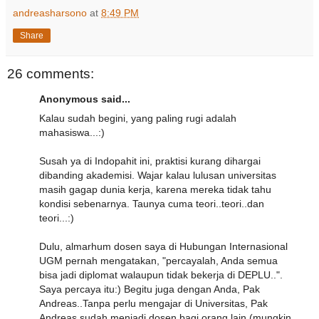
andreasharsono
at
8:49 PM
Share
26 comments:
Anonymous said...
Kalau sudah begini, yang paling rugi adalah
mahasiswa...:)
Susah ya di Indopahit ini, praktisi kurang dihargai
dibanding akademisi. Wajar kalau lulusan universitas
masih gagap dunia kerja, karena mereka tidak tahu
kondisi sebenarnya. Taunya cuma teori..teori..dan
teori...:)
Dulu, almarhum dosen saya di Hubungan Internasional
UGM pernah mengatakan, "percayalah, Anda semua
bisa jadi diplomat walaupun tidak bekerja di DEPLU..".
Saya percaya itu:) Begitu juga dengan Anda, Pak
Andreas..Tanpa perlu mengajar di Universitas, Pak
Andreas sudah menjadi dosen bagi orang lain (mungkin