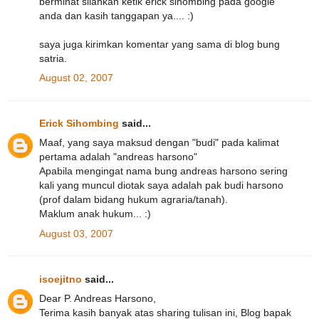
berminat silahkan ketik erick sihombing pada google
anda dan kasih tanggapan ya.... :)
saya juga kirimkan komentar yang sama di blog bung
satria.
August 02, 2007
Erick Sihombing
said...
Maaf, yang saya maksud dengan "budi" pada kalimat
pertama adalah "andreas harsono"
Apabila mengingat nama bung andreas harsono sering
kali yang muncul diotak saya adalah pak budi harsono
(prof dalam bidang hukum agraria/tanah).
Maklum anak hukum... :)
August 03, 2007
isoejitno
said...
Dear P. Andreas Harsono,
Terima kasih banyak atas sharing tulisan ini, Blog bapak