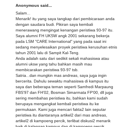
Anonymous said...
Salam...
Menarik! itu yang saya tangkap dari pembicaraan anda
dengan saudara budi. Pikiran saya kembali
menerawang mengingat kenangan peristiwa 93-97 itu.
Saya alumni FH UKSW angk 2001 sekarang bekerja
pada LSM "CARE International" yang pada saat ini
sedang menyelesaikan proyek peristiwa kerusuhan etnis
tahun 2001 lalu di Sampit Kal-Teng.
Anda adalah satu dari sedikit sekali mahasiswa atau
alumni uksw yang tahu bahkan masih mau
membicarakan peristiwa 93-97 tsb.
Satria...dan mungkin mas andreas, saya juga ingin
bercerita. Dahulu sewaktu mahasiswa di kampus itu
saya dan beberapa teman seperti Samfredi Marpaung
FBS'97 dan FH'02, Bosman Simarmata FP'00, dll juga
sering membahas peristiwa itu, bahkan kami sudah
berupaya mengangkat kembali peristiwa itu ke
permukaan. Kami juga mencari fakta2 lain seputar
peristiwa itu diantaranya artikel2 dari mas andreas,
artikel2 di kampoeng percik, terlibat diskusi2 menarik
baik di kalangan kampus dan di kampoeng percik