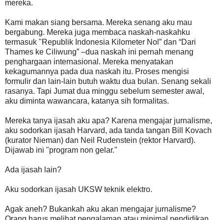
mereka.
Kami makan siang bersama. Mereka senang aku mau
bergabung. Mereka juga membaca naskah-naskahku
termasuk "Republik Indonesia Kilometer Nol” dan “Dari
Thames ke Ciliwung” –dua naskah ini pernah menang
penghargaan internasional. Mereka menyatakan
kekagumannya pada dua naskah itu. Proses mengisi
formulir dan lain-lain butuh waktu dua bulan. Senang sekali
rasanya. Tapi Jumat dua minggu sebelum semester awal,
aku diminta wawancara, katanya sih formalitas.
Mereka tanya ijasah aku apa? Karena mengajar jurnalisme,
aku sodorkan ijasah Harvard, ada tanda tangan Bill Kovach
(kurator Nieman) dan Neil Rudenstein (rektor Harvard).
Dijawab ini "program non gelar."
Ada ijasah lain?
Aku sodorkan ijasah UKSW teknik elektro.
Agak aneh? Bukankah aku akan mengajar jurnalisme?
Orang harus melihat pengalaman atau minimal pendidikan