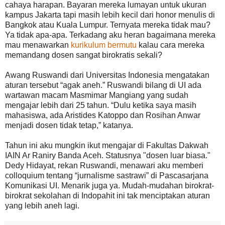
cahaya harapan. Bayaran mereka lumayan untuk ukuran
kampus Jakarta tapi masih lebih kecil dari honor menulis di
Bangkok atau Kuala Lumpur. Ternyata mereka tidak mau?
Ya tidak apa-apa. Terkadang aku heran bagaimana mereka
mau menawarkan
kurikulum bermutu
kalau cara mereka
memandang dosen sangat birokratis sekali?
Awang Ruswandi dari Universitas Indonesia mengatakan
aturan tersebut “agak aneh.” Ruswandi bilang di UI ada
wartawan macam Masmimar Mangiang yang sudah
mengajar lebih dari 25 tahun. “Dulu ketika saya masih
mahasiswa, ada Aristides Katoppo dan Rosihan Anwar
menjadi dosen tidak tetap,” katanya.
Tahun ini aku mungkin ikut mengajar di Fakultas Dakwah
IAIN Ar Raniry Banda Aceh. Statusnya "dosen luar biasa."
Dedy Hidayat, rekan Ruswandi, menawari aku memberi
colloquium tentang “jurnalisme sastrawi” di Pascasarjana
Komunikasi UI. Menarik juga ya. Mudah-mudahan birokrat-
birokrat sekolahan di Indopahit ini tak menciptakan aturan
yang lebih aneh lagi.