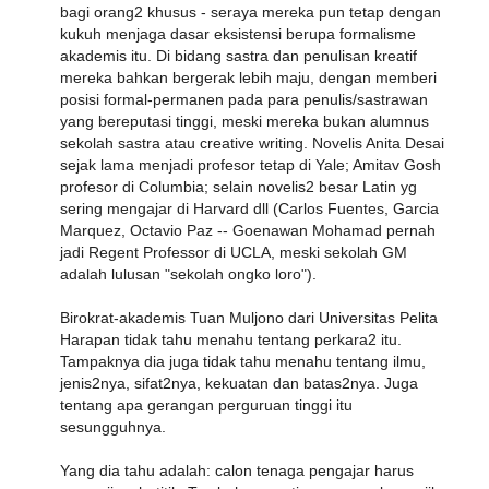
bagi orang2 khusus - seraya mereka pun tetap dengan
kukuh menjaga dasar eksistensi berupa formalisme
akademis itu. Di bidang sastra dan penulisan kreatif
mereka bahkan bergerak lebih maju, dengan memberi
posisi formal-permanen pada para penulis/sastrawan
yang bereputasi tinggi, meski mereka bukan alumnus
sekolah sastra atau creative writing. Novelis Anita Desai
sejak lama menjadi profesor tetap di Yale; Amitav Gosh
profesor di Columbia; selain novelis2 besar Latin yg
sering mengajar di Harvard dll (Carlos Fuentes, Garcia
Marquez, Octavio Paz -- Goenawan Mohamad pernah
jadi Regent Professor di UCLA, meski sekolah GM
adalah lulusan "sekolah ongko loro").
Birokrat-akademis Tuan Muljono dari Universitas Pelita
Harapan tidak tahu menahu tentang perkara2 itu.
Tampaknya dia juga tidak tahu menahu tentang ilmu,
jenis2nya, sifat2nya, kekuatan dan batas2nya. Juga
tentang apa gerangan perguruan tinggi itu
sesungguhnya.
Yang dia tahu adalah: calon tenaga pengajar harus