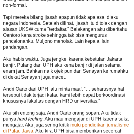
non-formal.
Tapi mereka bilang ijasah apapun tidak apa asal diakui
negara Indonesia. Setelah dilihat, ijasah itu ditolak dengan
alasan UKSW cuma "terdaftar." Belakangan aku diberitahu
Oentoro kena stroke sehingga tak bisa mengurus
pencalonanku. Muljono menolak. Lain kepala, lain
pandangan.
Aku habis waktu. Juga jengkel karena kebetulan Jakarta
banjir. Pulang dari UPH aku kena banjir di jalan selama
enam jam. Bahkan naik ojek pun dari Senayan ke rumahku
di dekat Senayan juga macet.
Andri Oarto dari UPH lalu minta maaf, “… seharusnya hal
tersebut tidak terjadi kalau kami lebih dapat berkoordinasi
khususnya fakultas dengan HRD universitas.”
Aku sih enteng saja. Andri Oarto orang sopan. Aku tidak
punya
hard feeling
. Aku mau mengajar di UPH karena suka
mengajar. Aku juga sering kritik
mutu pendidikan jurnalisme
di Pulau Jawa.
Aku kira UPH bisa memberikan secercah