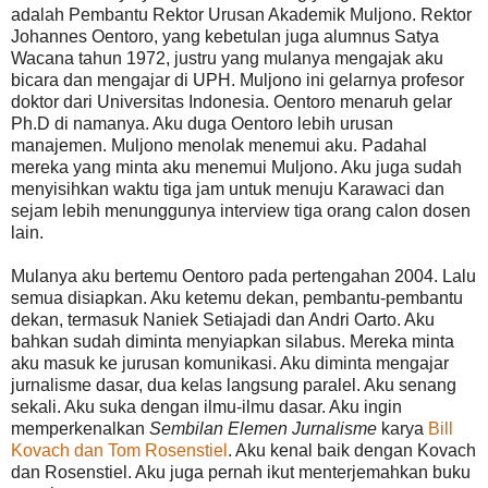
adalah Pembantu Rektor Urusan Akademik Muljono. Rektor
Johannes Oentoro, yang kebetulan juga alumnus Satya
Wacana tahun 1972, justru yang mulanya mengajak aku
bicara dan mengajar di UPH. Muljono ini gelarnya profesor
doktor dari Universitas Indonesia. Oentoro menaruh gelar
Ph.D di namanya. Aku duga Oentoro lebih urusan
manajemen. Muljono menolak menemui aku. Padahal
mereka yang minta aku menemui Muljono. Aku juga sudah
menyisihkan waktu tiga jam untuk menuju Karawaci dan
sejam lebih menunggunya interview tiga orang calon dosen
lain.
Mulanya aku bertemu Oentoro pada pertengahan 2004. Lalu
semua disiapkan. Aku ketemu dekan, pembantu-pembantu
dekan, termasuk Naniek Setiajadi dan Andri Oarto. Aku
bahkan sudah diminta menyiapkan silabus. Mereka minta
aku masuk ke jurusan komunikasi. Aku diminta mengajar
jurnalisme dasar, dua kelas langsung paralel. Aku senang
sekali. Aku suka dengan ilmu-ilmu dasar. Aku ingin
memperkenalkan
Sembilan Elemen Jurnalisme
karya
Bill
Kovach dan Tom Rosenstiel
. Aku kenal baik dengan Kovach
dan Rosenstiel. Aku juga pernah ikut menterjemahkan buku