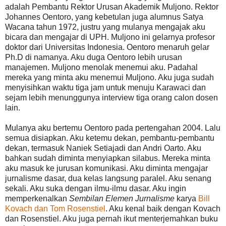
adalah Pembantu Rektor Urusan Akademik Muljono. Rektor
Johannes Oentoro, yang kebetulan juga alumnus Satya
Wacana tahun 1972, justru yang mulanya mengajak aku
bicara dan mengajar di UPH. Muljono ini gelarnya profesor
doktor dari Universitas Indonesia. Oentoro menaruh gelar
Ph.D di namanya. Aku duga Oentoro lebih urusan
manajemen. Muljono menolak menemui aku. Padahal
mereka yang minta aku menemui Muljono. Aku juga sudah
menyisihkan waktu tiga jam untuk menuju Karawaci dan
sejam lebih menunggunya interview tiga orang calon dosen
lain.
Mulanya aku bertemu Oentoro pada pertengahan 2004. Lalu
semua disiapkan. Aku ketemu dekan, pembantu-pembantu
dekan, termasuk Naniek Setiajadi dan Andri Oarto. Aku
bahkan sudah diminta menyiapkan silabus. Mereka minta
aku masuk ke jurusan komunikasi. Aku diminta mengajar
jurnalisme dasar, dua kelas langsung paralel. Aku senang
sekali. Aku suka dengan ilmu-ilmu dasar. Aku ingin
memperkenalkan
Sembilan Elemen Jurnalisme
karya
Bill
Kovach dan Tom Rosenstiel
. Aku kenal baik dengan Kovach
dan Rosenstiel. Aku juga pernah ikut menterjemahkan buku