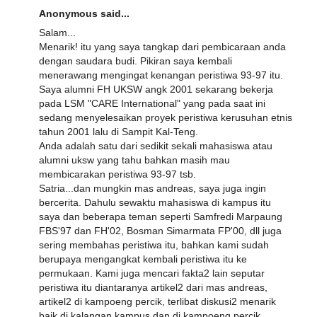
Anonymous said...
Salam...
Menarik! itu yang saya tangkap dari pembicaraan anda
dengan saudara budi. Pikiran saya kembali
menerawang mengingat kenangan peristiwa 93-97 itu.
Saya alumni FH UKSW angk 2001 sekarang bekerja
pada LSM "CARE International" yang pada saat ini
sedang menyelesaikan proyek peristiwa kerusuhan etnis
tahun 2001 lalu di Sampit Kal-Teng.
Anda adalah satu dari sedikit sekali mahasiswa atau
alumni uksw yang tahu bahkan masih mau
membicarakan peristiwa 93-97 tsb.
Satria...dan mungkin mas andreas, saya juga ingin
bercerita. Dahulu sewaktu mahasiswa di kampus itu
saya dan beberapa teman seperti Samfredi Marpaung
FBS'97 dan FH'02, Bosman Simarmata FP'00, dll juga
sering membahas peristiwa itu, bahkan kami sudah
berupaya mengangkat kembali peristiwa itu ke
permukaan. Kami juga mencari fakta2 lain seputar
peristiwa itu diantaranya artikel2 dari mas andreas,
artikel2 di kampoeng percik, terlibat diskusi2 menarik
baik di kalangan kampus dan di kampoeng percik