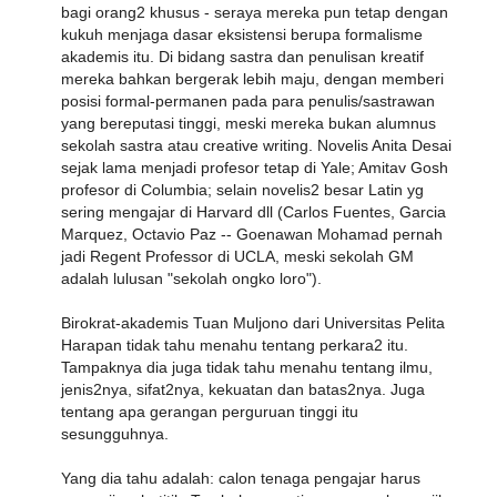
bagi orang2 khusus - seraya mereka pun tetap dengan
kukuh menjaga dasar eksistensi berupa formalisme
akademis itu. Di bidang sastra dan penulisan kreatif
mereka bahkan bergerak lebih maju, dengan memberi
posisi formal-permanen pada para penulis/sastrawan
yang bereputasi tinggi, meski mereka bukan alumnus
sekolah sastra atau creative writing. Novelis Anita Desai
sejak lama menjadi profesor tetap di Yale; Amitav Gosh
profesor di Columbia; selain novelis2 besar Latin yg
sering mengajar di Harvard dll (Carlos Fuentes, Garcia
Marquez, Octavio Paz -- Goenawan Mohamad pernah
jadi Regent Professor di UCLA, meski sekolah GM
adalah lulusan "sekolah ongko loro").
Birokrat-akademis Tuan Muljono dari Universitas Pelita
Harapan tidak tahu menahu tentang perkara2 itu.
Tampaknya dia juga tidak tahu menahu tentang ilmu,
jenis2nya, sifat2nya, kekuatan dan batas2nya. Juga
tentang apa gerangan perguruan tinggi itu
sesungguhnya.
Yang dia tahu adalah: calon tenaga pengajar harus