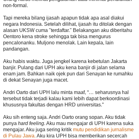
non-formal.
Tapi mereka bilang ijasah apapun tidak apa asal diakui
negara Indonesia. Setelah dilihat, ijasah itu ditolak dengan
alasan UKSW cuma "terdaftar." Belakangan aku diberitahu
Oentoro kena stroke sehingga tak bisa mengurus
pencalonanku. Muljono menolak. Lain kepala, lain
pandangan.
Aku habis waktu. Juga jengkel karena kebetulan Jakarta
banjir. Pulang dari UPH aku kena banjir di jalan selama
enam jam. Bahkan naik ojek pun dari Senayan ke rumahku
di dekat Senayan juga macet.
Andri Oarto dari UPH lalu minta maaf, “… seharusnya hal
tersebut tidak terjadi kalau kami lebih dapat berkoordinasi
khususnya fakultas dengan HRD universitas.”
Aku sih enteng saja. Andri Oarto orang sopan. Aku tidak
punya
hard feeling
. Aku mau mengajar di UPH karena suka
mengajar. Aku juga sering kritik
mutu pendidikan jurnalisme
di Pulau Jawa.
Aku kira UPH bisa memberikan secercah