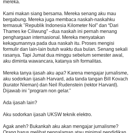
mereka.
Kami makan siang bersama. Mereka senang aku mau
bergabung. Mereka juga membaca naskah-naskahku
termasuk "Republik Indonesia Kilometer Nol” dan “Dari
Thames ke Ciliwung” –dua naskah ini pernah menang
penghargaan internasional. Mereka menyatakan
kekagumannya pada dua naskah itu. Proses mengisi
formulir dan lain-lain butuh waktu dua bulan. Senang sekali
rasanya. Tapi Jumat dua minggu sebelum semester awal,
aku diminta wawancara, katanya sih formalitas.
Mereka tanya ijasah aku apa? Karena mengajar jurnalisme,
aku sodorkan ijasah Harvard, ada tanda tangan Bill Kovach
(kurator Nieman) dan Neil Rudenstein (rektor Harvard).
Dijawab ini "program non gelar."
Ada ijasah lain?
Aku sodorkan ijasah UKSW teknik elektro.
Agak aneh? Bukankah aku akan mengajar jurnalisme?
Orang harus melihat pengalaman atau minimal pendidikan