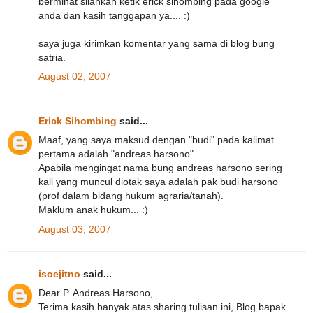
berminat silahkan ketik erick sihombing pada google
anda dan kasih tanggapan ya.... :)
saya juga kirimkan komentar yang sama di blog bung
satria.
August 02, 2007
Erick Sihombing
said...
Maaf, yang saya maksud dengan "budi" pada kalimat
pertama adalah "andreas harsono"
Apabila mengingat nama bung andreas harsono sering
kali yang muncul diotak saya adalah pak budi harsono
(prof dalam bidang hukum agraria/tanah).
Maklum anak hukum... :)
August 03, 2007
isoejitno
said...
Dear P. Andreas Harsono,
Terima kasih banyak atas sharing tulisan ini, Blog bapak