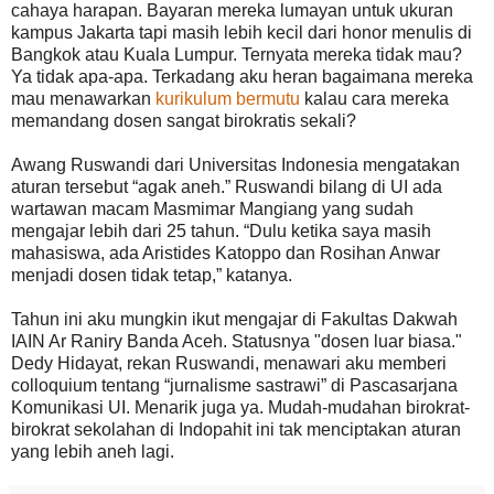
cahaya harapan. Bayaran mereka lumayan untuk ukuran
kampus Jakarta tapi masih lebih kecil dari honor menulis di
Bangkok atau Kuala Lumpur. Ternyata mereka tidak mau?
Ya tidak apa-apa. Terkadang aku heran bagaimana mereka
mau menawarkan
kurikulum bermutu
kalau cara mereka
memandang dosen sangat birokratis sekali?
Awang Ruswandi dari Universitas Indonesia mengatakan
aturan tersebut “agak aneh.” Ruswandi bilang di UI ada
wartawan macam Masmimar Mangiang yang sudah
mengajar lebih dari 25 tahun. “Dulu ketika saya masih
mahasiswa, ada Aristides Katoppo dan Rosihan Anwar
menjadi dosen tidak tetap,” katanya.
Tahun ini aku mungkin ikut mengajar di Fakultas Dakwah
IAIN Ar Raniry Banda Aceh. Statusnya "dosen luar biasa."
Dedy Hidayat, rekan Ruswandi, menawari aku memberi
colloquium tentang “jurnalisme sastrawi” di Pascasarjana
Komunikasi UI. Menarik juga ya. Mudah-mudahan birokrat-
birokrat sekolahan di Indopahit ini tak menciptakan aturan
yang lebih aneh lagi.