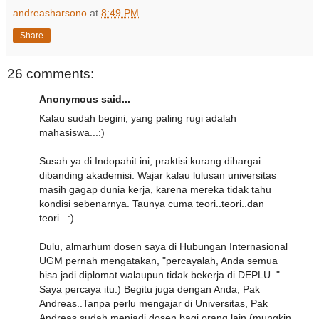
andreasharsono
at
8:49 PM
Share
26 comments:
Anonymous said...
Kalau sudah begini, yang paling rugi adalah
mahasiswa...:)
Susah ya di Indopahit ini, praktisi kurang dihargai
dibanding akademisi. Wajar kalau lulusan universitas
masih gagap dunia kerja, karena mereka tidak tahu
kondisi sebenarnya. Taunya cuma teori..teori..dan
teori...:)
Dulu, almarhum dosen saya di Hubungan Internasional
UGM pernah mengatakan, "percayalah, Anda semua
bisa jadi diplomat walaupun tidak bekerja di DEPLU..".
Saya percaya itu:) Begitu juga dengan Anda, Pak
Andreas..Tanpa perlu mengajar di Universitas, Pak
Andreas sudah menjadi dosen bagi orang lain (mungkin