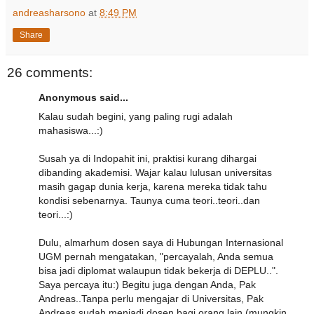
andreasharsono
at
8:49 PM
Share
26 comments:
Anonymous said...
Kalau sudah begini, yang paling rugi adalah
mahasiswa...:)
Susah ya di Indopahit ini, praktisi kurang dihargai
dibanding akademisi. Wajar kalau lulusan universitas
masih gagap dunia kerja, karena mereka tidak tahu
kondisi sebenarnya. Taunya cuma teori..teori..dan
teori...:)
Dulu, almarhum dosen saya di Hubungan Internasional
UGM pernah mengatakan, "percayalah, Anda semua
bisa jadi diplomat walaupun tidak bekerja di DEPLU..".
Saya percaya itu:) Begitu juga dengan Anda, Pak
Andreas..Tanpa perlu mengajar di Universitas, Pak
Andreas sudah menjadi dosen bagi orang lain (mungkin