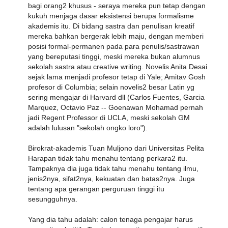
bagi orang2 khusus - seraya mereka pun tetap dengan
kukuh menjaga dasar eksistensi berupa formalisme
akademis itu. Di bidang sastra dan penulisan kreatif
mereka bahkan bergerak lebih maju, dengan memberi
posisi formal-permanen pada para penulis/sastrawan
yang bereputasi tinggi, meski mereka bukan alumnus
sekolah sastra atau creative writing. Novelis Anita Desai
sejak lama menjadi profesor tetap di Yale; Amitav Gosh
profesor di Columbia; selain novelis2 besar Latin yg
sering mengajar di Harvard dll (Carlos Fuentes, Garcia
Marquez, Octavio Paz -- Goenawan Mohamad pernah
jadi Regent Professor di UCLA, meski sekolah GM
adalah lulusan "sekolah ongko loro").
Birokrat-akademis Tuan Muljono dari Universitas Pelita
Harapan tidak tahu menahu tentang perkara2 itu.
Tampaknya dia juga tidak tahu menahu tentang ilmu,
jenis2nya, sifat2nya, kekuatan dan batas2nya. Juga
tentang apa gerangan perguruan tinggi itu
sesungguhnya.
Yang dia tahu adalah: calon tenaga pengajar harus