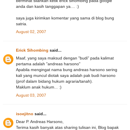
berminat silahkan ketik erick sihombing pada google
anda dan kasih tanggapan ya.... :)
saya juga kirimkan komentar yang sama di blog bung
satria.
August 02, 2007
Erick Sihombing
said...
Maaf, yang saya maksud dengan "budi" pada kalimat
pertama adalah "andreas harsono"
Apabila mengingat nama bung andreas harsono sering
kali yang muncul diotak saya adalah pak budi harsono
(prof dalam bidang hukum agraria/tanah).
Maklum anak hukum... :)
August 03, 2007
isoejitno
said...
Dear P. Andreas Harsono,
Terima kasih banyak atas sharing tulisan ini, Blog bapak