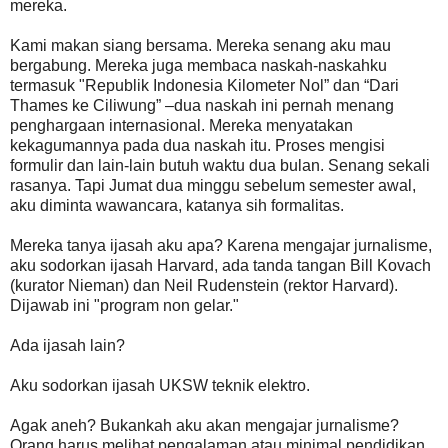
mereka.
Kami makan siang bersama. Mereka senang aku mau
bergabung. Mereka juga membaca naskah-naskahku
termasuk "Republik Indonesia Kilometer Nol” dan “Dari
Thames ke Ciliwung” –dua naskah ini pernah menang
penghargaan internasional. Mereka menyatakan
kekagumannya pada dua naskah itu. Proses mengisi
formulir dan lain-lain butuh waktu dua bulan. Senang sekali
rasanya. Tapi Jumat dua minggu sebelum semester awal,
aku diminta wawancara, katanya sih formalitas.
Mereka tanya ijasah aku apa? Karena mengajar jurnalisme,
aku sodorkan ijasah Harvard, ada tanda tangan Bill Kovach
(kurator Nieman) dan Neil Rudenstein (rektor Harvard).
Dijawab ini "program non gelar."
Ada ijasah lain?
Aku sodorkan ijasah UKSW teknik elektro.
Agak aneh? Bukankah aku akan mengajar jurnalisme?
Orang harus melihat pengalaman atau minimal pendidikan