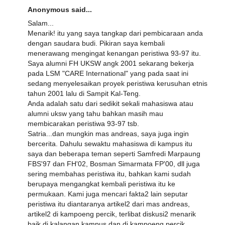
Anonymous said...
Salam...
Menarik! itu yang saya tangkap dari pembicaraan anda
dengan saudara budi. Pikiran saya kembali
menerawang mengingat kenangan peristiwa 93-97 itu.
Saya alumni FH UKSW angk 2001 sekarang bekerja
pada LSM "CARE International" yang pada saat ini
sedang menyelesaikan proyek peristiwa kerusuhan etnis
tahun 2001 lalu di Sampit Kal-Teng.
Anda adalah satu dari sedikit sekali mahasiswa atau
alumni uksw yang tahu bahkan masih mau
membicarakan peristiwa 93-97 tsb.
Satria...dan mungkin mas andreas, saya juga ingin
bercerita. Dahulu sewaktu mahasiswa di kampus itu
saya dan beberapa teman seperti Samfredi Marpaung
FBS'97 dan FH'02, Bosman Simarmata FP'00, dll juga
sering membahas peristiwa itu, bahkan kami sudah
berupaya mengangkat kembali peristiwa itu ke
permukaan. Kami juga mencari fakta2 lain seputar
peristiwa itu diantaranya artikel2 dari mas andreas,
artikel2 di kampoeng percik, terlibat diskusi2 menarik
baik di kalangan kampus dan di kampoeng percik