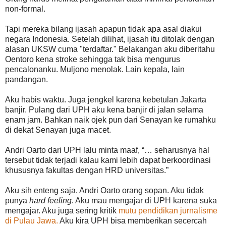
non-formal.
Tapi mereka bilang ijasah apapun tidak apa asal diakui
negara Indonesia. Setelah dilihat, ijasah itu ditolak dengan
alasan UKSW cuma "terdaftar." Belakangan aku diberitahu
Oentoro kena stroke sehingga tak bisa mengurus
pencalonanku. Muljono menolak. Lain kepala, lain
pandangan.
Aku habis waktu. Juga jengkel karena kebetulan Jakarta
banjir. Pulang dari UPH aku kena banjir di jalan selama
enam jam. Bahkan naik ojek pun dari Senayan ke rumahku
di dekat Senayan juga macet.
Andri Oarto dari UPH lalu minta maaf, “… seharusnya hal
tersebut tidak terjadi kalau kami lebih dapat berkoordinasi
khususnya fakultas dengan HRD universitas.”
Aku sih enteng saja. Andri Oarto orang sopan. Aku tidak
punya
hard feeling
. Aku mau mengajar di UPH karena suka
mengajar. Aku juga sering kritik
mutu pendidikan jurnalisme
di Pulau Jawa.
Aku kira UPH bisa memberikan secercah