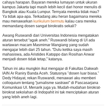
cahaya harapan. Bayaran mereka lumayan untuk ukuran
kampus Jakarta tapi masih lebih kecil dari honor menulis di
Bangkok atau Kuala Lumpur. Ternyata mereka tidak mau?
Ya tidak apa-apa. Terkadang aku heran bagaimana mereka
mau menawarkan
kurikulum bermutu
kalau cara mereka
memandang dosen sangat birokratis sekali?
Awang Ruswandi dari Universitas Indonesia mengatakan
aturan tersebut “agak aneh.” Ruswandi bilang di UI ada
wartawan macam Masmimar Mangiang yang sudah
mengajar lebih dari 25 tahun. “Dulu ketika saya masih
mahasiswa, ada Aristides Katoppo dan Rosihan Anwar
menjadi dosen tidak tetap,” katanya.
Tahun ini aku mungkin ikut mengajar di Fakultas Dakwah
IAIN Ar Raniry Banda Aceh. Statusnya "dosen luar biasa."
Dedy Hidayat, rekan Ruswandi, menawari aku memberi
colloquium tentang “jurnalisme sastrawi” di Pascasarjana
Komunikasi UI. Menarik juga ya. Mudah-mudahan birokrat-
birokrat sekolahan di Indopahit ini tak menciptakan aturan
yang lebih aneh lagi.