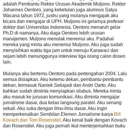
adalah Pembantu Rektor Urusan Akademik Muljono. Rektor
Johannes Oentoro, yang kebetulan juga alumnus Satya
Wacana tahun 1972, justru yang mulanya mengajak aku
bicara dan mengajar di UPH. Muljono ini gelarnya profesor
doktor dari Universitas Indonesia. Oentoro menaruh gelar
Ph.D di namanya. Aku duga Oentoro lebih urusan
manajemen. Muljono menolak menemui aku. Padahal
mereka yang minta aku menemui Muljono. Aku juga sudah
menyisihkan waktu tiga jam untuk menuju Karawaci dan
sejam lebih menunggunya interview tiga orang calon dosen
lain.
Mulanya aku bertemu Oentoro pada pertengahan 2004. Lalu
semua disiapkan. Aku ketemu dekan, pembantu-pembantu
dekan, termasuk Naniek Setiajadi dan Andri Oarto. Aku
bahkan sudah diminta menyiapkan silabus. Mereka minta
aku masuk ke jurusan komunikasi. Aku diminta mengajar
jurnalisme dasar, dua kelas langsung paralel. Aku senang
sekali. Aku suka dengan ilmu-ilmu dasar. Aku ingin
memperkenalkan
Sembilan Elemen Jurnalisme
karya
Bill
Kovach dan Tom Rosenstiel
. Aku kenal baik dengan Kovach
dan Rosenstiel. Aku juga pernah ikut menterjemahkan buku