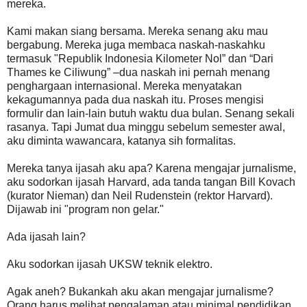
mereka.
Kami makan siang bersama. Mereka senang aku mau
bergabung. Mereka juga membaca naskah-naskahku
termasuk "Republik Indonesia Kilometer Nol” dan “Dari
Thames ke Ciliwung” –dua naskah ini pernah menang
penghargaan internasional. Mereka menyatakan
kekagumannya pada dua naskah itu. Proses mengisi
formulir dan lain-lain butuh waktu dua bulan. Senang sekali
rasanya. Tapi Jumat dua minggu sebelum semester awal,
aku diminta wawancara, katanya sih formalitas.
Mereka tanya ijasah aku apa? Karena mengajar jurnalisme,
aku sodorkan ijasah Harvard, ada tanda tangan Bill Kovach
(kurator Nieman) dan Neil Rudenstein (rektor Harvard).
Dijawab ini "program non gelar."
Ada ijasah lain?
Aku sodorkan ijasah UKSW teknik elektro.
Agak aneh? Bukankah aku akan mengajar jurnalisme?
Orang harus melihat pengalaman atau minimal pendidikan