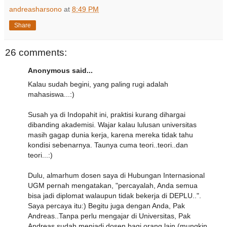
andreasharsono
at
8:49 PM
Share
26 comments:
Anonymous said...
Kalau sudah begini, yang paling rugi adalah
mahasiswa...:)
Susah ya di Indopahit ini, praktisi kurang dihargai
dibanding akademisi. Wajar kalau lulusan universitas
masih gagap dunia kerja, karena mereka tidak tahu
kondisi sebenarnya. Taunya cuma teori..teori..dan
teori...:)
Dulu, almarhum dosen saya di Hubungan Internasional
UGM pernah mengatakan, "percayalah, Anda semua
bisa jadi diplomat walaupun tidak bekerja di DEPLU..".
Saya percaya itu:) Begitu juga dengan Anda, Pak
Andreas..Tanpa perlu mengajar di Universitas, Pak
Andreas sudah menjadi dosen bagi orang lain (mungkin