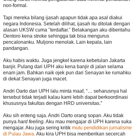
non-formal.
Tapi mereka bilang ijasah apapun tidak apa asal diakui
negara Indonesia. Setelah dilihat, ijasah itu ditolak dengan
alasan UKSW cuma "terdaftar." Belakangan aku diberitahu
Oentoro kena stroke sehingga tak bisa mengurus
pencalonanku. Muljono menolak. Lain kepala, lain
pandangan.
Aku habis waktu. Juga jengkel karena kebetulan Jakarta
banjir. Pulang dari UPH aku kena banjir di jalan selama
enam jam. Bahkan naik ojek pun dari Senayan ke rumahku
di dekat Senayan juga macet.
Andri Oarto dari UPH lalu minta maaf, “… seharusnya hal
tersebut tidak terjadi kalau kami lebih dapat berkoordinasi
khususnya fakultas dengan HRD universitas.”
Aku sih enteng saja. Andri Oarto orang sopan. Aku tidak
punya
hard feeling
. Aku mau mengajar di UPH karena suka
mengajar. Aku juga sering kritik
mutu pendidikan jurnalisme
di Pulau Jawa.
Aku kira UPH bisa memberikan secercah