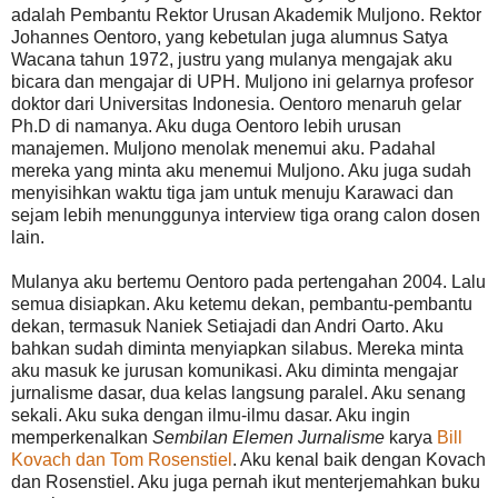
adalah Pembantu Rektor Urusan Akademik Muljono. Rektor
Johannes Oentoro, yang kebetulan juga alumnus Satya
Wacana tahun 1972, justru yang mulanya mengajak aku
bicara dan mengajar di UPH. Muljono ini gelarnya profesor
doktor dari Universitas Indonesia. Oentoro menaruh gelar
Ph.D di namanya. Aku duga Oentoro lebih urusan
manajemen. Muljono menolak menemui aku. Padahal
mereka yang minta aku menemui Muljono. Aku juga sudah
menyisihkan waktu tiga jam untuk menuju Karawaci dan
sejam lebih menunggunya interview tiga orang calon dosen
lain.
Mulanya aku bertemu Oentoro pada pertengahan 2004. Lalu
semua disiapkan. Aku ketemu dekan, pembantu-pembantu
dekan, termasuk Naniek Setiajadi dan Andri Oarto. Aku
bahkan sudah diminta menyiapkan silabus. Mereka minta
aku masuk ke jurusan komunikasi. Aku diminta mengajar
jurnalisme dasar, dua kelas langsung paralel. Aku senang
sekali. Aku suka dengan ilmu-ilmu dasar. Aku ingin
memperkenalkan
Sembilan Elemen Jurnalisme
karya
Bill
Kovach dan Tom Rosenstiel
. Aku kenal baik dengan Kovach
dan Rosenstiel. Aku juga pernah ikut menterjemahkan buku