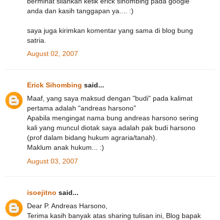
berminat silahkan ketik erick sihombing pada google
anda dan kasih tanggapan ya.... :)
saya juga kirimkan komentar yang sama di blog bung
satria.
August 02, 2007
Erick Sihombing
said...
Maaf, yang saya maksud dengan "budi" pada kalimat
pertama adalah "andreas harsono"
Apabila mengingat nama bung andreas harsono sering
kali yang muncul diotak saya adalah pak budi harsono
(prof dalam bidang hukum agraria/tanah).
Maklum anak hukum... :)
August 03, 2007
isoejitno
said...
Dear P. Andreas Harsono,
Terima kasih banyak atas sharing tulisan ini, Blog bapak