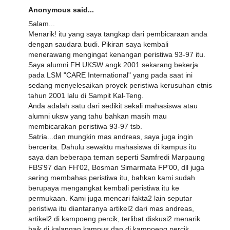
Anonymous said...
Salam...
Menarik! itu yang saya tangkap dari pembicaraan anda
dengan saudara budi. Pikiran saya kembali
menerawang mengingat kenangan peristiwa 93-97 itu.
Saya alumni FH UKSW angk 2001 sekarang bekerja
pada LSM "CARE International" yang pada saat ini
sedang menyelesaikan proyek peristiwa kerusuhan etnis
tahun 2001 lalu di Sampit Kal-Teng.
Anda adalah satu dari sedikit sekali mahasiswa atau
alumni uksw yang tahu bahkan masih mau
membicarakan peristiwa 93-97 tsb.
Satria...dan mungkin mas andreas, saya juga ingin
bercerita. Dahulu sewaktu mahasiswa di kampus itu
saya dan beberapa teman seperti Samfredi Marpaung
FBS'97 dan FH'02, Bosman Simarmata FP'00, dll juga
sering membahas peristiwa itu, bahkan kami sudah
berupaya mengangkat kembali peristiwa itu ke
permukaan. Kami juga mencari fakta2 lain seputar
peristiwa itu diantaranya artikel2 dari mas andreas,
artikel2 di kampoeng percik, terlibat diskusi2 menarik
baik di kalangan kampus dan di kampoeng percik