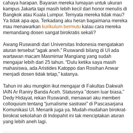
cahaya harapan. Bayaran mereka lumayan untuk ukuran
kampus Jakarta tapi masih lebih kecil dari honor menulis di
Bangkok atau Kuala Lumpur. Ternyata mereka tidak mau?
Ya tidak apa-apa. Terkadang aku heran bagaimana mereka
mau menawarkan
kurikulum bermutu
kalau cara mereka
memandang dosen sangat birokratis sekali?
Awang Ruswandi dari Universitas Indonesia mengatakan
aturan tersebut “agak aneh.” Ruswandi bilang di UI ada
wartawan macam Masmimar Mangiang yang sudah
mengajar lebih dari 25 tahun. “Dulu ketika saya masih
mahasiswa, ada Aristides Katoppo dan Rosihan Anwar
menjadi dosen tidak tetap,” katanya.
Tahun ini aku mungkin ikut mengajar di Fakultas Dakwah
IAIN Ar Raniry Banda Aceh. Statusnya "dosen luar biasa."
Dedy Hidayat, rekan Ruswandi, menawari aku memberi
colloquium tentang “jurnalisme sastrawi” di Pascasarjana
Komunikasi UI. Menarik juga ya. Mudah-mudahan birokrat-
birokrat sekolahan di Indopahit ini tak menciptakan aturan
yang lebih aneh lagi.