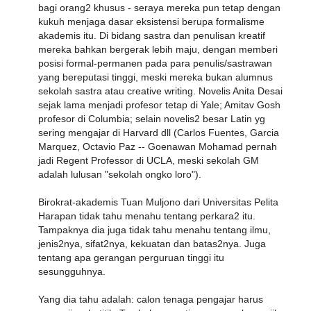
bagi orang2 khusus - seraya mereka pun tetap dengan
kukuh menjaga dasar eksistensi berupa formalisme
akademis itu. Di bidang sastra dan penulisan kreatif
mereka bahkan bergerak lebih maju, dengan memberi
posisi formal-permanen pada para penulis/sastrawan
yang bereputasi tinggi, meski mereka bukan alumnus
sekolah sastra atau creative writing. Novelis Anita Desai
sejak lama menjadi profesor tetap di Yale; Amitav Gosh
profesor di Columbia; selain novelis2 besar Latin yg
sering mengajar di Harvard dll (Carlos Fuentes, Garcia
Marquez, Octavio Paz -- Goenawan Mohamad pernah
jadi Regent Professor di UCLA, meski sekolah GM
adalah lulusan "sekolah ongko loro").
Birokrat-akademis Tuan Muljono dari Universitas Pelita
Harapan tidak tahu menahu tentang perkara2 itu.
Tampaknya dia juga tidak tahu menahu tentang ilmu,
jenis2nya, sifat2nya, kekuatan dan batas2nya. Juga
tentang apa gerangan perguruan tinggi itu
sesungguhnya.
Yang dia tahu adalah: calon tenaga pengajar harus