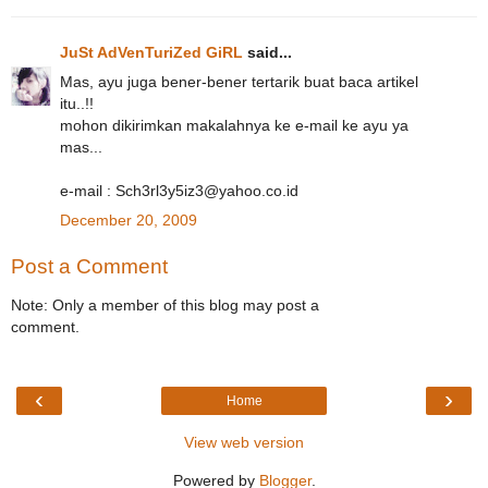
JuSt AdVenTuriZed GiRL
said...
Mas, ayu juga bener-bener tertarik buat baca artikel
itu..!!
mohon dikirimkan makalahnya ke e-mail ke ayu ya
mas...
e-mail : Sch3rl3y5iz3@yahoo.co.id
December 20, 2009
Post a Comment
Note: Only a member of this blog may post a
comment.
‹
›
Home
View web version
Powered by
Blogger
.