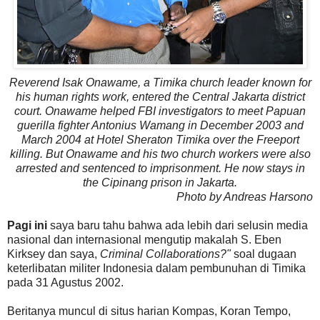
Reverend Isak Onawame, a Timika church leader known for
his human rights work, entered the Central Jakarta district
court. Onawame helped FBI investigators to meet Papuan
guerilla fighter Antonius Wamang in December 2003 and
March 2004 at Hotel Sheraton Timika over the Freeport
killing. But Onawame and his two church workers were also
arrested and sentenced to imprisonment. He now stays in
the Cipinang prison in Jakarta.
Photo by Andreas Harsono
Pagi ini
saya baru tahu bahwa ada lebih dari selusin media
nasional dan internasional mengutip makalah S. Eben
Kirksey dan saya,
Criminal Collaborations?"
soal dugaan
keterlibatan militer Indonesia dalam pembunuhan di Timika
pada 31 Agustus 2002.
Beritanya muncul di situs harian Kompas, Koran Tempo,