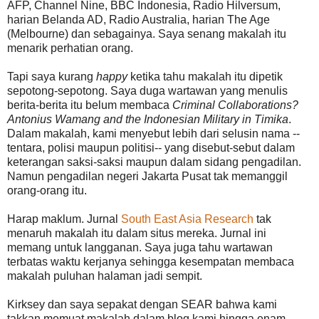
AFP, Channel Nine, BBC Indonesia, Radio Hilversum,
harian Belanda AD, Radio Australia, harian The Age
(Melbourne) dan sebagainya. Saya senang makalah itu
menarik perhatian orang.
Tapi saya kurang
happy
ketika tahu makalah itu dipetik
sepotong-sepotong. Saya duga wartawan yang menulis
berita-berita itu belum membaca
Criminal Collaborations?
Antonius Wamang and the Indonesian Military in Timika
.
Dalam makalah, kami menyebut lebih dari selusin nama --
tentara, polisi maupun politisi-- yang disebut-sebut dalam
keterangan saksi-saksi maupun dalam sidang pengadilan.
Namun pengadilan negeri Jakarta Pusat tak memanggil
orang-orang itu.
Harap maklum. Jurnal
South East Asia Research
tak
menaruh makalah itu dalam situs mereka. Jurnal ini
memang untuk langganan. Saya juga tahu wartawan
terbatas waktu kerjanya sehingga kesempatan membaca
makalah puluhan halaman jadi sempit.
Kirksey dan saya sepakat dengan SEAR bahwa kami
takkan memuat makalah dalam blog kami hingga enam