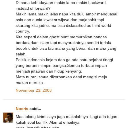
Dimana kebudayaan makin lama makin backward
instead of forward?
Makin lama makin jelas napa kita dulu ampir menguasai
asia dan dunia lewat sriwijaya dan majapahit tapi
skarang kita jadi cuma bisa diclassified as third world
country.
Kita seperti dalam ghost hunt memurnikan bangsa
berdasarkan islam tapi masyarakatnya sendiri terlalu
bodoh untuk bisa tau mana yang benar dan mana yang
salah.
Politik indonesia kejam dan ga ada satu pejabat tinggi
yang berani mimpin bangsa.Semua terbuai impian
menjadi jutawan dan hidup kenyang.
Mata nurani smua dikorbankan demi mengisi meja
makan mereka.
November 23, 2008
Noeris
said...
Mas tolong kirimi saya juga makalahnya. Lagi ada tugas
kuliah soal konflik. Alamat emailnya
nuris_kand@yahoo.com