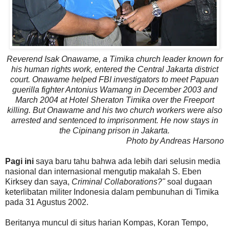
Reverend Isak Onawame, a Timika church leader known for
his human rights work, entered the Central Jakarta district
court. Onawame helped FBI investigators to meet Papuan
guerilla fighter Antonius Wamang in December 2003 and
March 2004 at Hotel Sheraton Timika over the Freeport
killing. But Onawame and his two church workers were also
arrested and sentenced to imprisonment. He now stays in
the Cipinang prison in Jakarta.
Photo by Andreas Harsono
Pagi ini
saya baru tahu bahwa ada lebih dari selusin media
nasional dan internasional mengutip makalah S. Eben
Kirksey dan saya,
Criminal Collaborations?"
soal dugaan
keterlibatan militer Indonesia dalam pembunuhan di Timika
pada 31 Agustus 2002.
Beritanya muncul di situs harian Kompas, Koran Tempo,