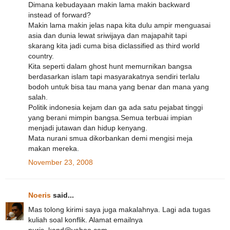
Dimana kebudayaan makin lama makin backward
instead of forward?
Makin lama makin jelas napa kita dulu ampir menguasai
asia dan dunia lewat sriwijaya dan majapahit tapi
skarang kita jadi cuma bisa diclassified as third world
country.
Kita seperti dalam ghost hunt memurnikan bangsa
berdasarkan islam tapi masyarakatnya sendiri terlalu
bodoh untuk bisa tau mana yang benar dan mana yang
salah.
Politik indonesia kejam dan ga ada satu pejabat tinggi
yang berani mimpin bangsa.Semua terbuai impian
menjadi jutawan dan hidup kenyang.
Mata nurani smua dikorbankan demi mengisi meja
makan mereka.
November 23, 2008
Noeris
said...
Mas tolong kirimi saya juga makalahnya. Lagi ada tugas
kuliah soal konflik. Alamat emailnya
nuris_kand@yahoo.com