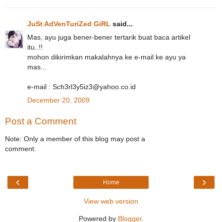
JuSt AdVenTuriZed GiRL
said...
Mas, ayu juga bener-bener tertarik buat baca artikel
itu..!!
mohon dikirimkan makalahnya ke e-mail ke ayu ya
mas...
e-mail : Sch3rl3y5iz3@yahoo.co.id
December 20, 2009
Post a Comment
Note: Only a member of this blog may post a
comment.
‹
›
Home
View web version
Powered by
Blogger
.