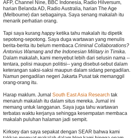
AFP, Channel Nine, BBC Indonesia, Radio Hilversum,
harian Belanda AD, Radio Australia, harian The Age
(Melbourne) dan sebagainya. Saya senang makalah itu
menarik perhatian orang.
Tapi saya kurang
happy
ketika tahu makalah itu dipetik
sepotong-sepotong. Saya duga wartawan yang menulis
berita-berita itu belum membaca
Criminal Collaborations?
Antonius Wamang and the Indonesian Military in Timika
.
Dalam makalah, kami menyebut lebih dari selusin nama --
tentara, polisi maupun politisi-- yang disebut-sebut dalam
keterangan saksi-saksi maupun dalam sidang pengadilan.
Namun pengadilan negeri Jakarta Pusat tak memanggil
orang-orang itu.
Harap maklum. Jurnal
South East Asia Research
tak
menaruh makalah itu dalam situs mereka. Jurnal ini
memang untuk langganan. Saya juga tahu wartawan
terbatas waktu kerjanya sehingga kesempatan membaca
makalah puluhan halaman jadi sempit.
Kirksey dan saya sepakat dengan SEAR bahwa kami
takkan memuat makalah dalam blog kami hingga enam