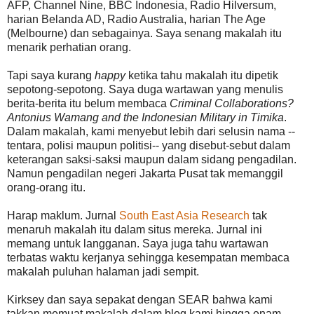
AFP, Channel Nine, BBC Indonesia, Radio Hilversum,
harian Belanda AD, Radio Australia, harian The Age
(Melbourne) dan sebagainya. Saya senang makalah itu
menarik perhatian orang.
Tapi saya kurang
happy
ketika tahu makalah itu dipetik
sepotong-sepotong. Saya duga wartawan yang menulis
berita-berita itu belum membaca
Criminal Collaborations?
Antonius Wamang and the Indonesian Military in Timika
.
Dalam makalah, kami menyebut lebih dari selusin nama --
tentara, polisi maupun politisi-- yang disebut-sebut dalam
keterangan saksi-saksi maupun dalam sidang pengadilan.
Namun pengadilan negeri Jakarta Pusat tak memanggil
orang-orang itu.
Harap maklum. Jurnal
South East Asia Research
tak
menaruh makalah itu dalam situs mereka. Jurnal ini
memang untuk langganan. Saya juga tahu wartawan
terbatas waktu kerjanya sehingga kesempatan membaca
makalah puluhan halaman jadi sempit.
Kirksey dan saya sepakat dengan SEAR bahwa kami
takkan memuat makalah dalam blog kami hingga enam