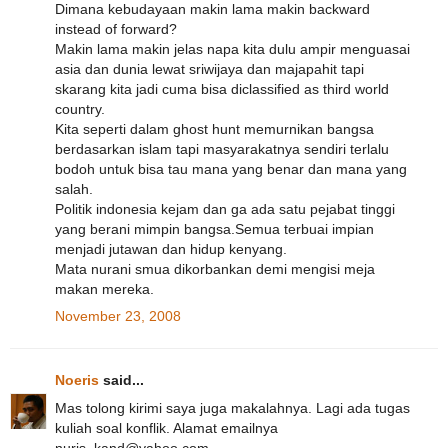
Dimana kebudayaan makin lama makin backward
instead of forward?
Makin lama makin jelas napa kita dulu ampir menguasai
asia dan dunia lewat sriwijaya dan majapahit tapi
skarang kita jadi cuma bisa diclassified as third world
country.
Kita seperti dalam ghost hunt memurnikan bangsa
berdasarkan islam tapi masyarakatnya sendiri terlalu
bodoh untuk bisa tau mana yang benar dan mana yang
salah.
Politik indonesia kejam dan ga ada satu pejabat tinggi
yang berani mimpin bangsa.Semua terbuai impian
menjadi jutawan dan hidup kenyang.
Mata nurani smua dikorbankan demi mengisi meja
makan mereka.
November 23, 2008
Noeris
said...
Mas tolong kirimi saya juga makalahnya. Lagi ada tugas
kuliah soal konflik. Alamat emailnya
nuris_kand@yahoo.com