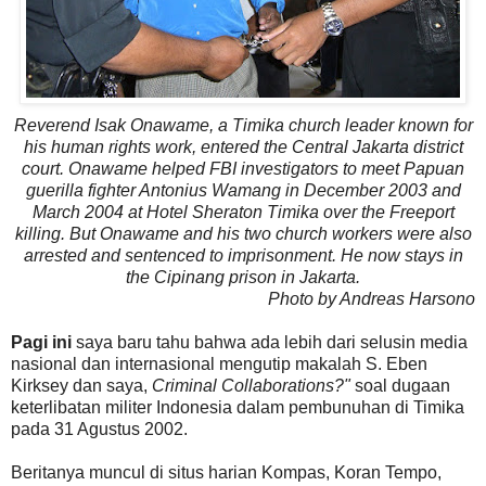
Reverend Isak Onawame, a Timika church leader known for
his human rights work, entered the Central Jakarta district
court. Onawame helped FBI investigators to meet Papuan
guerilla fighter Antonius Wamang in December 2003 and
March 2004 at Hotel Sheraton Timika over the Freeport
killing. But Onawame and his two church workers were also
arrested and sentenced to imprisonment. He now stays in
the Cipinang prison in Jakarta.
Photo by Andreas Harsono
Pagi ini
saya baru tahu bahwa ada lebih dari selusin media
nasional dan internasional mengutip makalah S. Eben
Kirksey dan saya,
Criminal Collaborations?"
soal dugaan
keterlibatan militer Indonesia dalam pembunuhan di Timika
pada 31 Agustus 2002.
Beritanya muncul di situs harian Kompas, Koran Tempo,