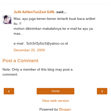
JuSt AdVenTuriZed GiRL
said...
Mas, ayu juga bener-bener tertarik buat baca artikel
itu..!!
mohon dikirimkan makalahnya ke e-mail ke ayu ya
mas...
e-mail : Sch3rl3y5iz3@yahoo.co.id
December 20, 2009
Post a Comment
Note: Only a member of this blog may post a
comment.
‹
›
Home
View web version
Powered by
Blogger
.