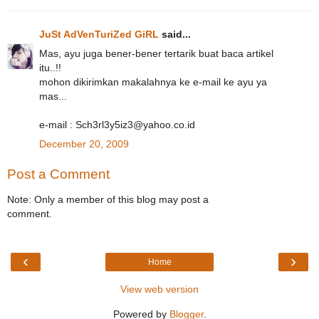
JuSt AdVenTuriZed GiRL
said...
Mas, ayu juga bener-bener tertarik buat baca artikel
itu..!!
mohon dikirimkan makalahnya ke e-mail ke ayu ya
mas...
e-mail : Sch3rl3y5iz3@yahoo.co.id
December 20, 2009
Post a Comment
Note: Only a member of this blog may post a
comment.
‹
›
Home
View web version
Powered by
Blogger
.