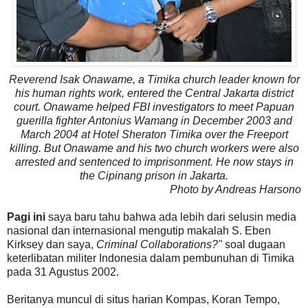
Reverend Isak Onawame, a Timika church leader known for
his human rights work, entered the Central Jakarta district
court. Onawame helped FBI investigators to meet Papuan
guerilla fighter Antonius Wamang in December 2003 and
March 2004 at Hotel Sheraton Timika over the Freeport
killing. But Onawame and his two church workers were also
arrested and sentenced to imprisonment. He now stays in
the Cipinang prison in Jakarta.
Photo by Andreas Harsono
Pagi ini
saya baru tahu bahwa ada lebih dari selusin media
nasional dan internasional mengutip makalah S. Eben
Kirksey dan saya,
Criminal Collaborations?"
soal dugaan
keterlibatan militer Indonesia dalam pembunuhan di Timika
pada 31 Agustus 2002.
Beritanya muncul di situs harian Kompas, Koran Tempo,