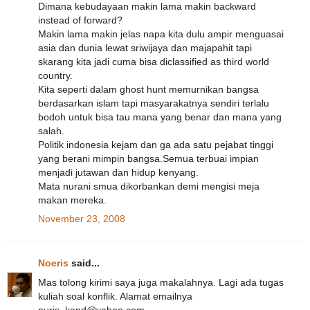
Dimana kebudayaan makin lama makin backward
instead of forward?
Makin lama makin jelas napa kita dulu ampir menguasai
asia dan dunia lewat sriwijaya dan majapahit tapi
skarang kita jadi cuma bisa diclassified as third world
country.
Kita seperti dalam ghost hunt memurnikan bangsa
berdasarkan islam tapi masyarakatnya sendiri terlalu
bodoh untuk bisa tau mana yang benar dan mana yang
salah.
Politik indonesia kejam dan ga ada satu pejabat tinggi
yang berani mimpin bangsa.Semua terbuai impian
menjadi jutawan dan hidup kenyang.
Mata nurani smua dikorbankan demi mengisi meja
makan mereka.
November 23, 2008
Noeris
said...
Mas tolong kirimi saya juga makalahnya. Lagi ada tugas
kuliah soal konflik. Alamat emailnya
nuris_kand@yahoo.com