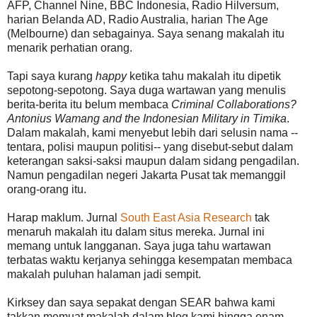
AFP, Channel Nine, BBC Indonesia, Radio Hilversum,
harian Belanda AD, Radio Australia, harian The Age
(Melbourne) dan sebagainya. Saya senang makalah itu
menarik perhatian orang.
Tapi saya kurang
happy
ketika tahu makalah itu dipetik
sepotong-sepotong. Saya duga wartawan yang menulis
berita-berita itu belum membaca
Criminal Collaborations?
Antonius Wamang and the Indonesian Military in Timika
.
Dalam makalah, kami menyebut lebih dari selusin nama --
tentara, polisi maupun politisi-- yang disebut-sebut dalam
keterangan saksi-saksi maupun dalam sidang pengadilan.
Namun pengadilan negeri Jakarta Pusat tak memanggil
orang-orang itu.
Harap maklum. Jurnal
South East Asia Research
tak
menaruh makalah itu dalam situs mereka. Jurnal ini
memang untuk langganan. Saya juga tahu wartawan
terbatas waktu kerjanya sehingga kesempatan membaca
makalah puluhan halaman jadi sempit.
Kirksey dan saya sepakat dengan SEAR bahwa kami
takkan memuat makalah dalam blog kami hingga enam