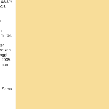
s dalam
dia,
u
h
iliter.
ter
batkan
inggi
a 2005.
kuman
m. Sama