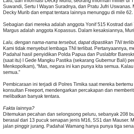
Lalu, dari informasi Decky Murib, seorang informan militer d
Suwandi, Sertu I Wayan Suradnya, dan Pratu Jufri Uswanas. 
Decky Murib dan empat tentara lainnya menunggu di mile 62.
Sebagian dari mereka adalah anggota Yonif 515 Kostrad dari 
Margus adalah anggota Kopassus. Dalam kesaksiannya, Mur
Lalu, dengan nama-nama tersebut, dapat dipastikan TNI terlib
Kami tidak menyebut lembaga TNI terlibat. Pertanyaannya, m
Padahal hasil penyidikan Polda Papua dan Puslabfor Baresk
(saat itu) I Gede Mangku Pastika (sekarang Gubernur Bali) p
Menkopolkam), “Mas, negara ini kan punya kita semua. Kalau 
semua.”
Pembicaraan ini terjadi di Polres Timika saat mereka berte
konsultan Freeport, mendengarkan percakapan dan memberi
melibatkan banyak tentara.
Fakta lainnya?
Ditemukan pecahan dan selongsong peluru, sebanyak 208 butir
berasal dari 13 pucuk senapan jenis M16, SS1 dan Mauser. M
jalan pinggir jurang. Padahal Wamang hanya punya tiga sena