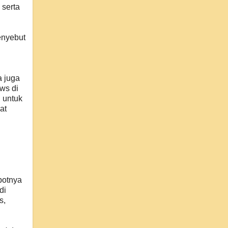
 serta
enyebut
a juga
ws di
 untuk
at
potnya
di
s,