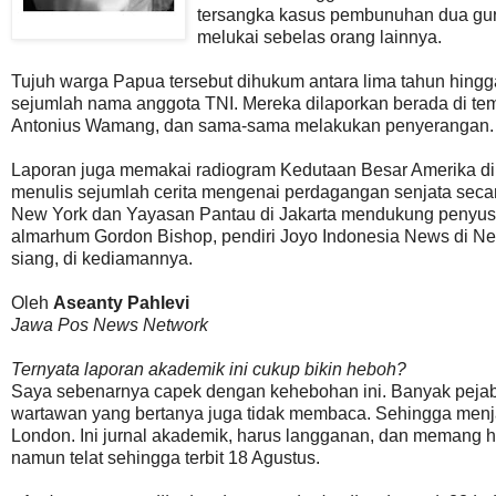
tersangka kasus pembunuhan dua gur
melukai sebelas orang lainnya.
Tujuh warga Papua tersebut dihukum antara lima tahun hingg
sejumlah nama anggota TNI. Mereka dilaporkan berada di t
Antonius Wamang, dan sama-sama melakukan penyerangan. Mer
Laporan juga memakai radiogram Kedutaan Besar Amerika di 
menulis sejumlah cerita mengenai perdagangan senjata secar
New York dan Yayasan Pantau di Jakarta mendukung penyusu
almarhum Gordon Bishop, pendiri Joyo Indonesia News di Ne
siang, di kediamannya.
Oleh
Aseanty Pahlevi
Jawa Pos News Network
Ternyata laporan akademik ini cukup bikin heboh?
Saya sebenarnya capek dengan kehebohan ini. Banyak peja
wartawan yang bertanya juga tidak membaca. Sehingga menjadi
London. Ini jurnal akademik, harus langganan, dan memang 
namun telat sehingga terbit 18 Agustus.