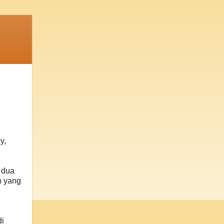
y,
 dua
n yang
di