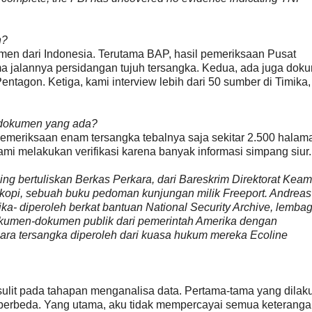
n?
en dari Indonesia. Terutama BAP, hasil pemeriksaan Pusat
ma jalannya persidangan tujuh tersangka. Kedua, ada juga dok
agon. Ketiga, kami interview lebih dari 50 sumber di Timika,
-dokumen yang ada?
pemeriksaan enam tersangka tebalnya saja sekitar 2.500 halama
i melakukan verifikasi karena banyak informasi simpang siur.
ng bertuliskan Berkas Perkara, dari Bareskrim Direktorat Kea
kopi, sebuah buku pedoman kunjungan milik Freeport. Andreas
a- diperoleh berkat bantuan National Security Archive, lemba
umen-dokumen publik dari pemerintah Amerika dengan
ra tersangka diperoleh dari kuasa hukum mereka Ecoline
h sulit pada tahapan menganalisa data. Pertama-tama yang dilak
berbeda. Yang utama, aku tidak mempercayai semua keteranga