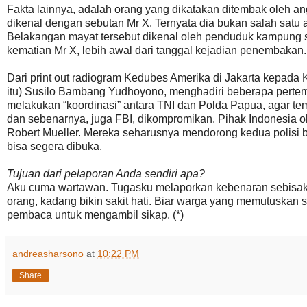
Fakta lainnya, adalah orang yang dikatakan ditembak oleh a
dikenal dengan sebutan Mr X. Ternyata dia bukan salah satu 
Belakangan mayat tersebut dikenal oleh penduduk kampung 
kematian Mr X, lebih awal dari tanggal kejadian penembakan.
Dari print out radiogram Kedubes Amerika di Jakarta kepad
itu) Susilo Bambang Yudhoyono, menghadiri beberapa perte
melakukan “koordinasi” antara TNI dan Polda Papua, agar temu
dan sebenarnya, juga FBI, dikompromikan. Pihak Indonesia o
Robert Mueller. Mereka seharusnya mendorong kedua polisi be
bisa segera dibuka.
Tujuan dari pelaporan Anda sendiri apa?
Aku cuma wartawan. Tugasku melaporkan kebenaran sebisaku
orang, kadang bikin sakit hati. Biar warga yang memutuska
pembaca untuk mengambil sikap. (*)
andreasharsono
at
10:22 PM
Share