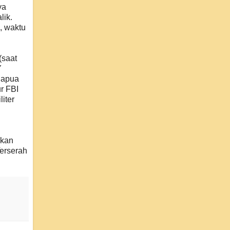
ya
lik.
, waktu
(saat
Y
 Papua
r FBI
iter
gkan
erserah