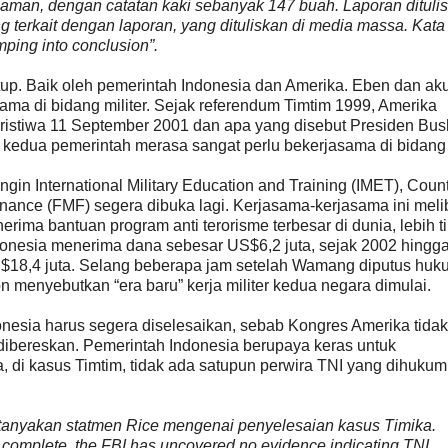
aman, dengan catatan kaki sebanyak 147 buah. Laporan dituli
 terkait dengan laporan, yang dituliskan di media massa. Kata 
mping into conclusion”.
tup. Baik oleh pemerintah Indonesia dan Amerika. Eben dan ak
ma di bidang militer. Sejak referendum Timtim 1999, Amerika
ristiwa 11 September 2001 dan apa yang disebut Presiden Bus
 kedua pemerintah merasa sangat perlu bekerjasama di bidang m
gin International Military Education and Training (IMET), Coun
inance (FMF) segera dibuka lagi. Kerjasama-kerjasama ini meli
rima bantuan program anti terorisme terbesar di dunia, lebih t
donesia menerima dana sebesar US$6,2 juta, sejak 2002 hingg
S$18,4 juta. Selang beberapa jam setelah Wamang diputus hu
 menyebutkan “era baru” kerja militer kedua negara dimulai.
onesia harus segera diselesaikan, sebab Kongres Amerika tidak
 dibereskan. Pemerintah Indonesia berupaya keras untuk
 di kasus Timtim, tidak ada satupun perwira TNI yang dihuku
rtanyakan statmen Rice mengenai penyelesaian kasus Timika.
ot complete, the FBI has uncovered no evidence indicating TNI