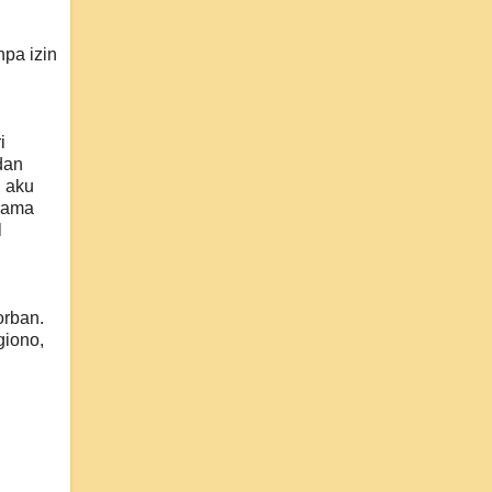
pa izin
i
dan
 aku
 sama
l
orban.
giono,