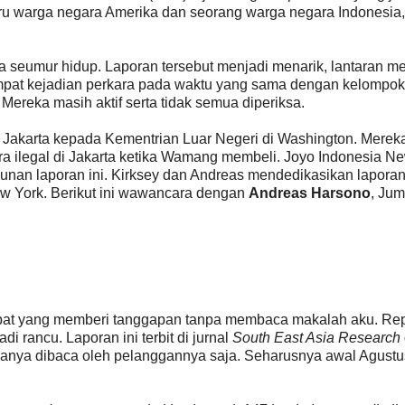
u warga negara Amerika dan seorang warga negara Indonesia,
a seumur hidup. Laporan tersebut menjadi menarik, lantaran m
empat kejadian perkara pada waktu yang sama dengan kelompok
eka masih aktif serta tidak semua diperiksa.
Jakarta kepada Kementrian Luar Negeri di Washington. Merek
a ilegal di Jakarta ketika Wamang membeli. Joyo Indonesia Ne
nan laporan ini. Kirksey dan Andreas mendedikasikan laporan
w York. Berikut ini wawancara dengan
Andreas Harsono
, Jum
bat yang memberi tanggapan tanpa membaca makalah aku. Re
 rancu. Laporan ini terbit di jurnal
South East Asia Research
hanya dibaca oleh pelanggannya saja. Seharusnya awal Agustu