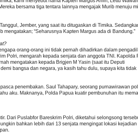
i Timika, kami menyebut nama Kapten Margus Arifin, Lettu Wawa
Mereka bersama tiga tentara lainnya mengajak Murib menuju mi
Tanggul, Jember, yang saat itu ditugaskan di Timika. Sedangka
ib mengatakan; “Seharusnya Kapten Margus ada di Bandung.”
at?
engapa orang-orang ini tidak pernah dihadirkan dalam pengadi
rim Polri, mengarah kepada senjata dan anggota TNI. Kapolda
ernah mengatakan kepada Brigjen M Yasin (saat itu Deputi
demi bangsa dan negara, ya kasih tahu dulu, supaya kita tidak 
mu pasca penembakan. Saul Tahapary, seorang purnawirawan pol
tahu aku. Maknanya, Polda Papua kuatir pembunuhan itu mem
. Dari Puslabfor Bareskrim Polri, diketahui selongsong terseb
ungkin bahkan lebih dari 13 senjata mengingat lokasi kejadian
pan.