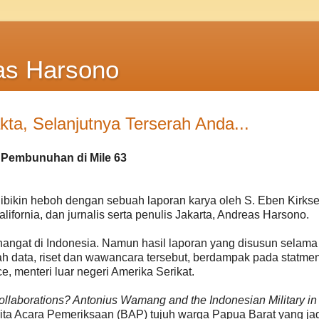
as Harsono
ta, Selanjutnya Terserah Anda...
 Pembunuhan di Mile 63
dibikin heboh dengan sebuah laporan karya oleh S. Eben Kirkse
lifornia, dan jurnalis serta penulis Jakarta, Andreas Harsono.
rhangat di Indonesia. Namun hasil laporan yang disusun selama
h data, riset dan wawancara tersebut, berdampak pada statme
 menteri luar negeri Amerika Serikat.
ollaborations? Antonius Wamang and the Indonesian Military in
Berita Acara Pemeriksaan (BAP) tujuh warga Papua Barat yang ja