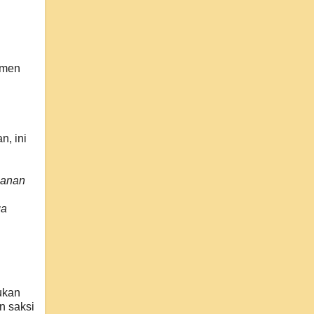
umen
n, ini
manan
ga
ukan
n saksi