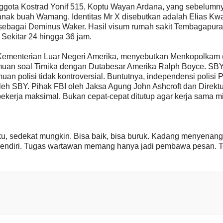
nggota Kostrad Yonif 515, Koptu Wayan Ardana, yang sebelumn
anak buah Wamang. Identitas Mr X disebutkan adalah Elias Kwa
sebagai Deminus Waker. Hasil visum rumah sakit Tembagapura
 Sekitar 24 hingga 36 jam.
a Kementerian Luar Negeri Amerika, menyebutkan Menkopolkam 
muan soal Timika dengan Dutabesar Amerika Ralph Boyce. SB
an polisi tidak kontroversial. Buntutnya, independensi polisi
leh SBY. Pihak FBI oleh Jaksa Agung John Ashcroft dan Direktu
kerja maksimal. Bukan cepat-cepat ditutup agar kerja sama mil
, sedekat mungkin. Bisa baik, bisa buruk. Kadang menyenan
n sendiri. Tugas wartawan memang hanya jadi pembawa pesan. T