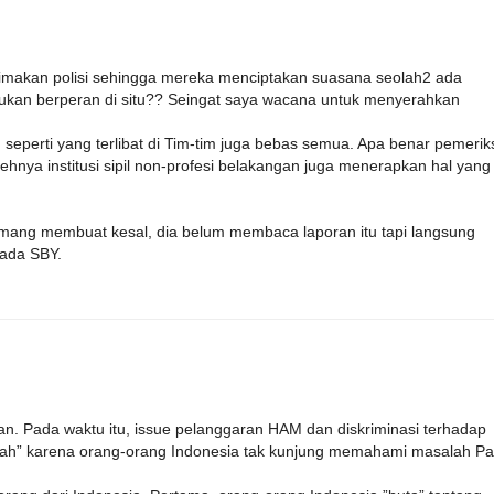
 dimakan polisi sehingga mereka menciptakan suasana seolah2 ada
lukan berperan di situ?? Seingat saya wacana untuk menyerahkan
eperti yang terlibat di Tim-tim juga bebas semua. Apa benar pemeri
hnya institusi sipil non-profesi belakangan juga menerapkan hal yang
mang membuat kesal, dia belum membaca laporan itu tapi langsung
pada SBY.
man. Pada waktu itu, issue pelanggaran HAM dan diskriminasi terhadap
ah” karena orang-orang Indonesia tak kunjung memahami masalah Pa