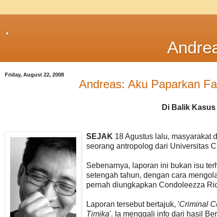
.
Andre
Friday, August 22, 2008
Andreas: Aku Paparkan Fak
Di Balik Kasus
SEJAK
18 Agustus lalu, masyarakat 
seorang antropolog dari Universitas Ca
Sebenarnya, laporan ini bukan isu te
setengah tahun, dengan cara mengola
pernah diungkapkan Condoleezza Rice,
Laporan tersebut bertajuk, '
Criminal C
Timika
'. Ia menggali info dari hasil 