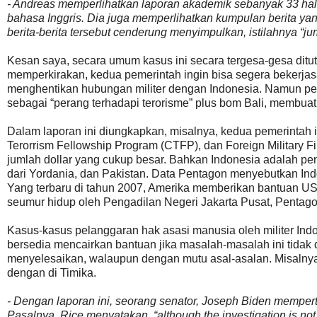
- Andreas memperlihatkan laporan akademik sebanyak 33 hal
bahasa Inggris. Dia juga memperlihatkan kumpulan berita yang
berita-berita tersebut cenderung menyimpulkan, istilahnya “ju
Kesan saya, secara umum kasus ini secara tergesa-gesa ditu
memperkirakan, kedua pemerintah ingin bisa segera bekerjasa
menghentikan hubungan militer dengan Indonesia. Namun pe
sebagai “perang terhadapi terorisme” plus bom Bali, membuat
Dalam laporan ini diungkapkan, misalnya, kedua pemerintah in
Terorrism Fellowship Program (CTFP), dan Foreign Military F
jumlah dollar yang cukup besar. Bahkan Indonesia adalah pene
dari Yordania, dan Pakistan. Data Pentagon menyebutkan In
Yang terbaru di tahun 2007, Amerika memberikan bantuan U
seumur hidup oleh Pengadilan Negeri Jakarta Pusat, Pentagon
Kasus-kasus pelanggaran hak asasi manusia oleh militer Ind
bersedia mencairkan bantuan jika masalah-masalah ini tidak
menyelesaikan, walaupun dengan mutu asal-asalan. Misalnya,
dengan di Timika.
- Dengan laporan ini, seorang senator, Joseph Biden mempe
Pasalnya, Rice menyatakan, “
although the investigation is n