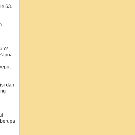
n
le 63.
n
lan?
 Papua
repot
isi dan
ang
ut
 berupa