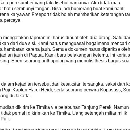
da satu pun sumber yang tak disebut namanya. Aku tidak mau
batu sembunyi tangan. Bisa jadi bumerang buat kami nanti.
rena karyawan Freeport tidak boleh memberikan keterangan tan
a percaya.
engatakan laporan ini harus dibuat oleh dua orang. Satu dar
erjakan dari dua sisi. Kami harus menguasai bagaimana mencari 
a hambatan karena jauh. Semua dokumen harus diperiksa oleh
ejadian jauh di Papua. Kami baru belakangan ketemu. Ini kerja
ng. Eben seorang anthopolog yang menulis thesis bagus soa
alam kejadian tersebut dari kesaksian tersangka, saksi dan k
Puji, Kapten Hardi Heidi, serta seorang perwira Kopasuss, Su
ng di Jakarta.
mudian dikirim ke Timika via pelabuhan Tanjung Perak. Namun
tidak pernah dikirimkan ke Timika. Uang setengah miliar milik
Puji.