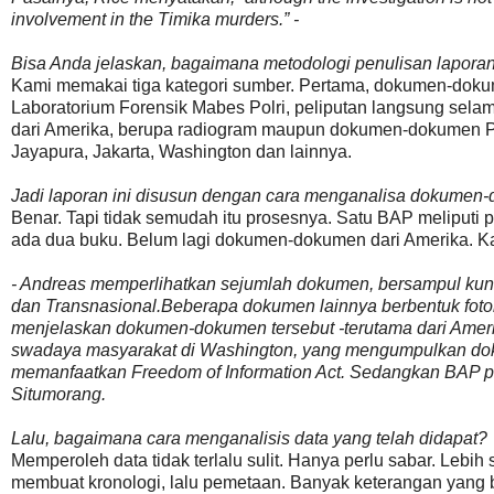
involvement in the Timika murders
.” -
Bisa Anda jelaskan, bagaimana metodologi penulisan lapora
Kami memakai tiga kategori sumber. Pertama, dokumen-dokum
Laboratorium Forensik Mabes Polri, peliputan langsung sela
dari Amerika, berupa radiogram maupun dokumen-dokumen Pent
Jayapura, Jakarta, Washington dan lainnya.
Jadi laporan ini disusun dengan cara menganalisa dokumen
Benar. Tapi tidak semudah itu prosesnya. Satu BAP meliputi 
ada dua buku. Belum lagi dokumen-dokumen dari Amerika. Kam
- Andreas memperlihatkan sejumlah dokumen, bersampul kuni
dan Transnasional.Beberapa dokumen lainnya berbentuk foto
menjelaskan dokumen-dokumen tersebut -terutama dari Amerik
swadaya masyarakat di Washington, yang mengumpulkan dok
memanfaatkan Freedom of Information Act. Sedangkan BAP pa
Situmorang.
Lalu, bagaimana cara menganalisis data yang telah didapat?
Memperoleh data tidak terlalu sulit. Hanya perlu sabar. Lebi
membuat kronologi, lalu pemetaan. Banyak keterangan yang 