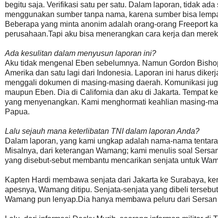
begitu saja. Verifikasi satu per satu. Dalam laporan, tidak a
menggunakan sumber tanpa nama, karena sumber bisa lempar 
Beberapa yang minta anonim adalah orang-orang Freeport ka
perusahaan.Tapi aku bisa menerangkan cara kerja dan merek
Ada kesulitan dalam menyusun laporan ini?
Aku tidak mengenal Eben sebelumnya. Namun Gordon Bishop m
Amerika dan satu lagi dari Indonesia. Laporan ini harus dik
menggali dokumen di masing-masing daerah. Komunikasi jug
maupun Eben. Dia di California dan aku di Jakarta. Tempat k
yang menyenangkan. Kami menghormati keahlian masing-masi
Papua.
Lalu sejauh mana keterlibatan TNI dalam laporan Anda?
Dalam laporan, yang kami ungkap adalah nama-nama tentara d
Misalnya, dari keterangan Wamang; kami menulis soal Sersan 
yang disebut-sebut membantu mencarikan senjata untuk Wama
Kapten Hardi membawa senjata dari Jakarta ke Surabaya, ke
apesnya, Wamang ditipu. Senjata-senjata yang dibeli tersebut 
Wamang pun lenyap.Dia hanya membawa peluru dari Sersan 