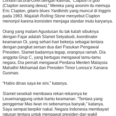
London dicorat-coret dengan kalimat, “
Clapton is god
(Clapton seorang dewa).” Mereka yang anonim itu memuja
Eric Clapton, gitaris blues
Yardbirds
yang muncul di Inggris
pada 1963. Majalah
Rolling Stone
menyebut Clapton
menonjol karena konsisten menjaga standar mutu karyanya.
Orang yang malam Agustusan itu tak kalah sibuknya
dengan Fajar adalah Slamet Setyabudi, koordinator
keamanan Oi, yang sehari-hari bekerja sebagai tentara
dengan pangkat sersan dua dari Pasukan Pengawal
Presiden. Slamet badannya tegap, orangnya ramah. Dia
anggota Grup C, yang bertugas mengawal tamu-tamu
negara. Dia pernah mengawal Perdana Menteri Malaysia
Mahathir Mohamad dan Presiden Timor Lorosa’e Xanana
Gusmao.
“Habis dinas saya ke sini,” katanya.
Slamet sesekali membawa rekan-rekannya ke
Leuwinanggung untuk bantu keamanan. “Tentara yang
penggemar Mas Iwan ini sebenarnya banyak,” katanya.
Saya sempat berpikir nakal. Negara Indonesia membayari
ratusan tentara untuk mengawal presiden dan wakil