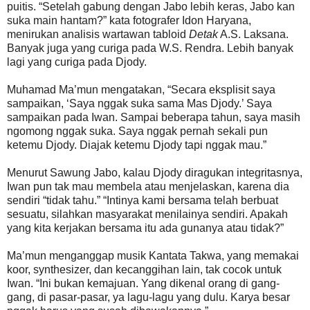
puitis. “Setelah gabung dengan Jabo lebih keras, Jabo kan
suka main hantam?” kata fotografer Idon Haryana,
menirukan analisis wartawan tabloid
Detak
A.S. Laksana.
Banyak juga yang curiga pada W.S. Rendra. Lebih banyak
lagi yang curiga pada Djody.
Muhamad Ma’mun mengatakan, “Secara eksplisit saya
sampaikan, ‘Saya nggak suka sama Mas Djody.’ Saya
sampaikan pada Iwan. Sampai beberapa tahun, saya masih
ngomong nggak suka. Saya nggak pernah sekali pun
ketemu Djody. Diajak ketemu Djody tapi nggak mau.”
Menurut Sawung Jabo, kalau Djody diragukan integritasnya,
Iwan pun tak mau membela atau menjelaskan, karena dia
sendiri “tidak tahu.” “Intinya kami bersama telah berbuat
sesuatu, silahkan masyarakat menilainya sendiri. Apakah
yang kita kerjakan bersama itu ada gunanya atau tidak?”
Ma’mun menganggap musik Kantata Takwa, yang memakai
koor, synthesizer, dan kecanggihan lain, tak cocok untuk
Iwan. “Ini bukan kemajuan. Yang dikenal orang di gang-
gang, di pasar-pasar, ya lagu-lagu yang dulu. Karya besar