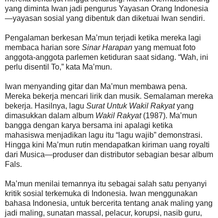
yang diminta Iwan jadi pengurus Yayasan Orang Indonesia
—yayasan sosial yang dibentuk dan diketuai Iwan sendiri.
Pengalaman berkesan Ma’mun terjadi ketika mereka lagi
membaca harian sore
Sinar Harapan
yang memuat foto
anggota-anggota parlemen ketiduran saat sidang. “Wah, ini
perlu disentil To,” kata Ma’mun.
Iwan menyanding gitar dan Ma’mun membawa pena.
Mereka bekerja mencari lirik dan musik. Semalaman mereka
bekerja. Hasilnya, lagu
Surat Untuk Wakil Rakyat
yang
dimasukkan dalam album
Wakil Rakyat
(1987). Ma’mun
bangga dengan karya bersama ini apalagi ketika
mahasiswa menjadikan lagu itu “lagu wajib” demonstrasi.
Hingga kini Ma’mun rutin mendapatkan kiriman uang royalti
dari Musica—produser dan distributor sebagian besar album
Fals.
Ma’mun menilai temannya itu sebagai salah satu penyanyi
kritik sosial terkemuka di Indonesia. Iwan menggunakan
bahasa Indonesia, untuk bercerita tentang anak maling yang
jadi maling, sunatan massal, pelacur, korupsi, nasib guru,