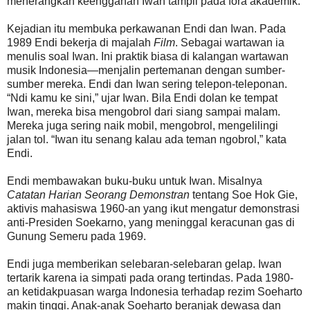
menerangkan keengganan Iwan tampil pada fora akademik.
Kejadian itu membuka perkawanan Endi dan Iwan. Pada
1989 Endi bekerja di majalah
Film
. Sebagai wartawan ia
menulis soal Iwan. Ini praktik biasa di kalangan wartawan
musik Indonesia—menjalin pertemanan dengan sumber-
sumber mereka. Endi dan Iwan sering telepon-teleponan.
“Ndi kamu ke sini,” ujar Iwan. Bila Endi dolan ke tempat
Iwan, mereka bisa mengobrol dari siang sampai malam.
Mereka juga sering naik mobil, mengobrol, mengelilingi
jalan tol. “Iwan itu senang kalau ada teman ngobrol,” kata
Endi.
Endi membawakan buku-buku untuk Iwan. Misalnya
Catatan Harian Seorang Demonstran
tentang Soe Hok Gie,
aktivis mahasiswa 1960-an yang ikut mengatur demonstrasi
anti-Presiden Soekarno, yang meninggal keracunan gas di
Gunung Semeru pada 1969.
Endi juga memberikan selebaran-selebaran gelap. Iwan
tertarik karena ia simpati pada orang tertindas. Pada 1980-
an ketidakpuasan warga Indonesia terhadap rezim Soeharto
makin tinggi. Anak-anak Soeharto beranjak dewasa dan