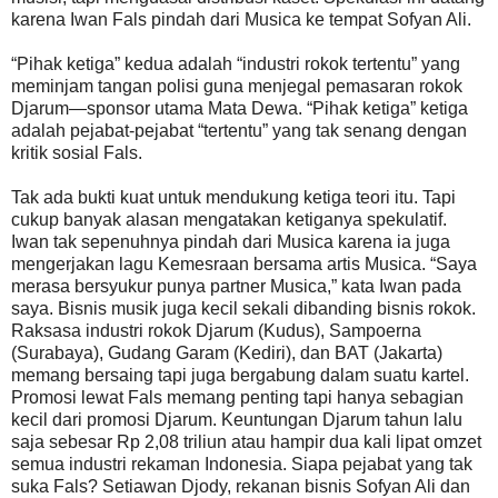
karena Iwan Fals pindah dari Musica ke tempat Sofyan Ali.
“Pihak ketiga” kedua adalah “industri rokok tertentu” yang
meminjam tangan polisi guna menjegal pemasaran rokok
Djarum—sponsor utama Mata Dewa. “Pihak ketiga” ketiga
adalah pejabat-pejabat “tertentu” yang tak senang dengan
kritik sosial Fals.
Tak ada bukti kuat untuk mendukung ketiga teori itu. Tapi
cukup banyak alasan mengatakan ketiganya spekulatif.
Iwan tak sepenuhnya pindah dari Musica karena ia juga
mengerjakan lagu Kemesraan bersama artis Musica. “Saya
merasa bersyukur punya partner Musica,” kata Iwan pada
saya. Bisnis musik juga kecil sekali dibanding bisnis rokok.
Raksasa industri rokok Djarum (Kudus), Sampoerna
(Surabaya), Gudang Garam (Kediri), dan BAT (Jakarta)
memang bersaing tapi juga bergabung dalam suatu kartel.
Promosi lewat Fals memang penting tapi hanya sebagian
kecil dari promosi Djarum. Keuntungan Djarum tahun lalu
saja sebesar Rp 2,08 triliun atau hampir dua kali lipat omzet
semua industri rekaman Indonesia. Siapa pejabat yang tak
suka Fals? Setiawan Djody, rekanan bisnis Sofyan Ali dan