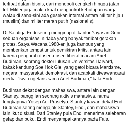
terlibat dalam bisnis, dari monopoli cengkeh hingga jalan
tol. Militer juga makin kuat mengontrol kehidupan warga
walau di sana-sini ada gesekan internal antara militer hijau
(muslim) dan militer merah putih (nasionalis).
Di Salatiga Endi sering menginap di kantor Yayasan Geni—
sebuah organisasi nirlaba yang banyak terlibat gerakan
protes. Satya Wacana 1980-an juga kampus yang
memberikan tempat untuk pemikiran kritis, antara lain
karena pengaruh dosen-dosen liberal macam Arief
Budiman, seorang doktor lulusan Universitas Harvard,
kakak kandung Soe Hok Gie, yang getol bicara Marxisme,
negara, masyarakat, demokrasi, dan acapkali diwawancarai
media. “Iwan ngefans sama Arief Budiman,” kata Endi.
Budiman dekat dengan mahasiswa, antara lain dengan
Stanley, panggilan seorang aktivis mahasiwa, nama
lengkapnya Yosep Adi Prasetyo. Stanley kawan dekat Endi.
Budiman sering mengajak Stanley, Endi, dan mahasiswa
lain ikut diskusi. Dari Stanley pula Endi menerima selebaran
gelap dan buku. Endi menyampaikannya pada Fals.