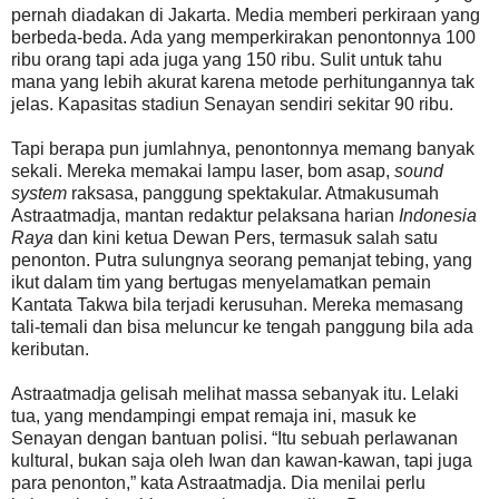
pernah diadakan di Jakarta. Media memberi perkiraan yang
berbeda-beda. Ada yang memperkirakan penontonnya 100
ribu orang tapi ada juga yang 150 ribu. Sulit untuk tahu
mana yang lebih akurat karena metode perhitungannya tak
jelas. Kapasitas stadiun Senayan sendiri sekitar 90 ribu.
Tapi berapa pun jumlahnya, penontonnya memang banyak
sekali. Mereka memakai lampu laser, bom asap,
sound
system
raksasa, panggung spektakular. Atmakusumah
Astraatmadja, mantan redaktur pelaksana harian
Indonesia
Raya
dan kini ketua Dewan Pers, termasuk salah satu
penonton. Putra sulungnya seorang pemanjat tebing, yang
ikut dalam tim yang bertugas menyelamatkan pemain
Kantata Takwa bila terjadi kerusuhan. Mereka memasang
tali-temali dan bisa meluncur ke tengah panggung bila ada
keributan.
Astraatmadja gelisah melihat massa sebanyak itu. Lelaki
tua, yang mendampingi empat remaja ini, masuk ke
Senayan dengan bantuan polisi. “Itu sebuah perlawanan
kultural, bukan saja oleh Iwan dan kawan-kawan, tapi juga
para penonton,” kata Astraatmadja. Dia menilai perlu