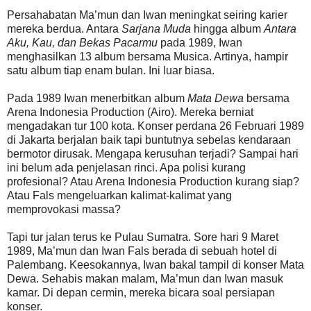
Persahabatan Ma’mun dan Iwan meningkat seiring karier
mereka berdua. Antara
Sarjana Muda
hingga album
Antara
Aku, Kau, dan Bekas Pacarmu
pada 1989, Iwan
menghasilkan 13 album bersama Musica. Artinya, hampir
satu album tiap enam bulan. Ini luar biasa.
Pada 1989 Iwan menerbitkan album
Mata Dewa
bersama
Arena Indonesia Production (Airo). Mereka berniat
mengadakan tur 100 kota. Konser perdana 26 Februari 1989
di Jakarta berjalan baik tapi buntutnya sebelas kendaraan
bermotor dirusak. Mengapa kerusuhan terjadi? Sampai hari
ini belum ada penjelasan rinci. Apa polisi kurang
profesional? Atau Arena Indonesia Production kurang siap?
Atau Fals mengeluarkan kalimat-kalimat yang
memprovokasi massa?
Tapi tur jalan terus ke Pulau Sumatra. Sore hari 9 Maret
1989, Ma’mun dan Iwan Fals berada di sebuah hotel di
Palembang. Keesokannya, Iwan bakal tampil di konser Mata
Dewa. Sehabis makan malam, Ma’mun dan Iwan masuk
kamar. Di depan cermin, mereka bicara soal persiapan
konser.