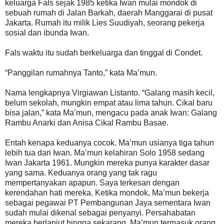
keluarga Fals sejak 1985 ketika Iwan mulai mondok di
sebuah rumah di Jalan Barkah, daerah Manggarai di pusat
Jakarta. Rumah itu milik Lies Suudiyah, seorang pekerja
sosial dan ibunda Iwan.
Fals waktu itu sudah berkeluarga dan tinggal di Condet.
“Panggilan rumahnya Tanto,” kata Ma’mun.
Nama lengkapnya Virgiawan Listanto. “Galang masih kecil,
belum sekolah, mungkin empat atau lima tahun. Cikal baru
bisa jalan,” kata Ma’mun, mengacu pada anak Iwan: Galang
Rambu Anarki dan Anisa Cikal Rambu Basae.
Entah kenapa keduanya cocok. Ma’mun usianya tiga tahun
lebih tua dari Iwan. Ma’mun kelahiran Solo 1958 sedang
Iwan Jakarta 1961. Mungkin mereka punya karakter dasar
yang sama. Keduanya orang yang tak ragu
mempertanyakan apapun. Saya terkesan dengan
kerendahan hati mereka. Ketika mondok, Ma’mun bekerja
sebagai pegawai PT Pembangunan Jaya sementara Iwan
sudah mulai dikenal sebagai penyanyi. Persahabatan
mereka berlanjut hingga sekarang. Ma’mun termasuk orang