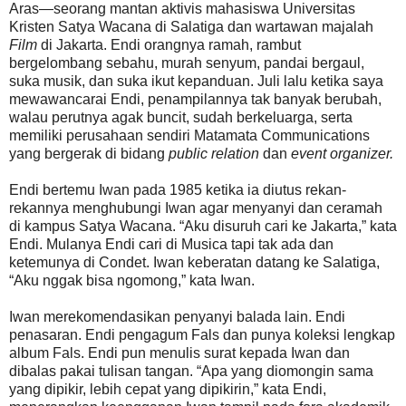
Aras—seorang mantan aktivis mahasiswa Universitas
Kristen Satya Wacana di Salatiga dan wartawan majalah
Film
di Jakarta. Endi orangnya ramah, rambut
bergelombang sebahu, murah senyum, pandai bergaul,
suka musik, dan suka ikut kepanduan. Juli lalu ketika saya
mewawancarai Endi, penampilannya tak banyak berubah,
walau perutnya agak buncit, sudah berkeluarga, serta
memiliki perusahaan sendiri Matamata Communications
yang bergerak di bidang
public relation
dan
event organizer.
Endi bertemu Iwan pada 1985 ketika ia diutus rekan-
rekannya menghubungi Iwan agar menyanyi dan ceramah
di kampus Satya Wacana. “Aku disuruh cari ke Jakarta,” kata
Endi. Mulanya Endi cari di Musica tapi tak ada dan
ketemunya di Condet. Iwan keberatan datang ke Salatiga,
“Aku nggak bisa ngomong,” kata Iwan.
Iwan merekomendasikan penyanyi balada lain. Endi
penasaran. Endi pengagum Fals dan punya koleksi lengkap
album Fals. Endi pun menulis surat kepada Iwan dan
dibalas pakai tulisan tangan. “Apa yang diomongin sama
yang dipikir, lebih cepat yang dipikirin,” kata Endi,