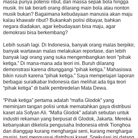
massa punya potensi ribut, dari massa sepak bola hingga
musik. Ini tak berarti orang dilarang main bola atau nonton
musik bukan? Bagaimana kebudayaan manusia akan maju
kalau khawatir ribut? Bukankah polisi dibayar, bahkan
negara diadakan, agar kebudayaan bisa maju, agar
demokrasi bisa berkembang?
Lebih susah lagi. Di Indonesia, banyak orang malas berpikir,
banyak wartawan malas melakukan reportase, dan lebih
banyak lagi orang yang suka mengembangkan teori “pihak
ketiga.” Di mana-mana ada teori ini. Buruh dilarang
demonstrasi karena ditunggangi “pihak ketiga.” Mahasiswa
bikin rusuh karena “pihak ketiga.” Saya mempelajari laporan
berbagai suratkabar Indonesia dan melihat ada tiga teori
“pihak ketiga” di balik pembredelan Mata Dewa.
“Pihak ketiga” pertama adalah “mafia Glodok” yang
meminjam tangan polisi untuk mematahkan gaya distribusi
kaset ala Sofyan Ali. “Mafia Glodok” adalah sebutan untuk
industri rekaman yang berpusat di Glodok, Jakarta. Mereka
kebanyakan dikelola pengusaha Indonesia etnik Tionghoa
dan dianggap kurang menghargai seni, kurang menghargai
musisi, tapi menguasai distribusi kaset. Spekulasi ini datang