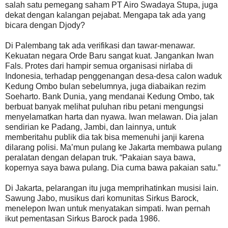
salah satu pemegang saham PT Airo Swadaya Stupa, juga
dekat dengan kalangan pejabat. Mengapa tak ada yang
bicara dengan Djody?
Di Palembang tak ada verifikasi dan tawar-menawar.
Kekuatan negara Orde Baru sangat kuat. Jangankan Iwan
Fals. Protes dari hampir semua organisasi nirlaba di
Indonesia, terhadap penggenangan desa-desa calon waduk
Kedung Ombo bulan sebelumnya, juga diabaikan rezim
Soeharto. Bank Dunia, yang mendanai Kedung Ombo, tak
berbuat banyak melihat puluhan ribu petani mengungsi
menyelamatkan harta dan nyawa. Iwan melawan. Dia jalan
sendirian ke Padang, Jambi, dan lainnya, untuk
memberitahu publik dia tak bisa memenuhi janji karena
dilarang polisi. Ma’mun pulang ke Jakarta membawa pulang
peralatan dengan delapan truk. “Pakaian saya bawa,
kopernya saya bawa pulang. Dia cuma bawa pakaian satu.”
Di Jakarta, pelarangan itu juga memprihatinkan musisi lain.
Sawung Jabo, musikus dari komunitas Sirkus Barock,
menelepon Iwan untuk menyatakan simpati. Iwan pernah
ikut pementasan Sirkus Barock pada 1986.