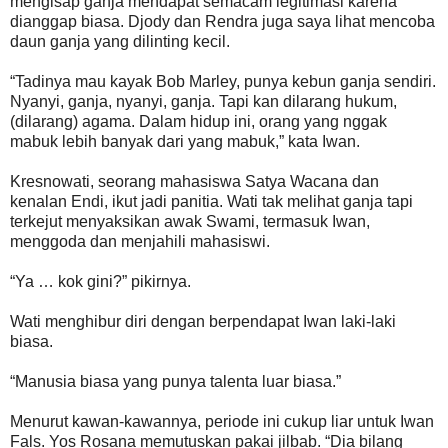
mengisap ganja mendapat semacam legitimasi karena
dianggap biasa. Djody dan Rendra juga saya lihat mencoba
daun ganja yang dilinting kecil.
“Tadinya mau kayak Bob Marley, punya kebun ganja sendiri.
Nyanyi, ganja, nyanyi, ganja. Tapi kan dilarang hukum,
(dilarang) agama. Dalam hidup ini, orang yang nggak
mabuk lebih banyak dari yang mabuk,” kata Iwan.
Kresnowati, seorang mahasiswa Satya Wacana dan
kenalan Endi, ikut jadi panitia. Wati tak melihat ganja tapi
terkejut menyaksikan awak Swami, termasuk Iwan,
menggoda dan menjahili mahasiswi.
“Ya … kok gini?” pikirnya.
Wati menghibur diri dengan berpendapat Iwan laki-laki
biasa.
“Manusia biasa yang punya talenta luar biasa.”
Menurut kawan-kawannya, periode ini cukup liar untuk Iwan
Fals. Yos Rosana memutuskan pakai jilbab. “Dia bilang