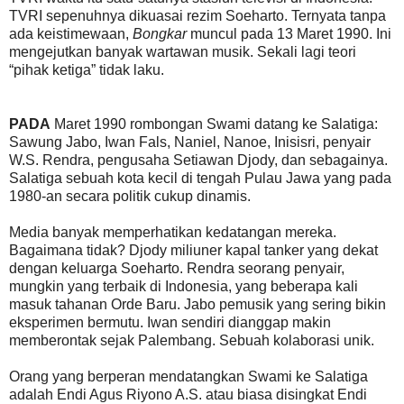
TVRI sepenuhnya dikuasai rezim Soeharto. Ternyata tanpa
ada keistimewaan,
Bongkar
muncul pada 13 Maret 1990. Ini
mengejutkan banyak wartawan musik. Sekali lagi teori
“pihak ketiga” tidak laku.
PADA
Maret 1990 rombongan Swami datang ke Salatiga:
Sawung Jabo, Iwan Fals, Naniel, Nanoe, Inisisri, penyair
W.S. Rendra, pengusaha Setiawan Djody, dan sebagainya.
Salatiga sebuah kota kecil di tengah Pulau Jawa yang pada
1980-an secara politik cukup dinamis.
Media banyak memperhatikan kedatangan mereka.
Bagaimana tidak? Djody miliuner kapal tanker yang dekat
dengan keluarga Soeharto. Rendra seorang penyair,
mungkin yang terbaik di Indonesia, yang beberapa kali
masuk tahanan Orde Baru. Jabo pemusik yang sering bikin
eksperimen bermutu. Iwan sendiri dianggap makin
memberontak sejak Palembang. Sebuah kolaborasi unik.
Orang yang berperan mendatangkan Swami ke Salatiga
adalah Endi Agus Riyono A.S. atau biasa disingkat Endi