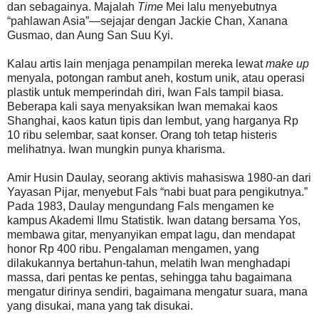
dan sebagainya. Majalah
Time
Mei lalu menyebutnya
“pahlawan Asia”—sejajar dengan Jackie Chan, Xanana
Gusmao, dan Aung San Suu Kyi.
Kalau artis lain menjaga penampilan mereka lewat
make up
menyala, potongan rambut aneh, kostum unik, atau operasi
plastik untuk memperindah diri, Iwan Fals tampil biasa.
Beberapa kali saya menyaksikan Iwan memakai kaos
Shanghai, kaos katun tipis dan lembut, yang harganya Rp
10 ribu selembar, saat konser. Orang toh tetap histeris
melihatnya. Iwan mungkin punya kharisma.
Amir Husin Daulay, seorang aktivis mahasiswa 1980-an dari
Yayasan Pijar, menyebut Fals “nabi buat para pengikutnya.”
Pada 1983, Daulay mengundang Fals mengamen ke
kampus Akademi Ilmu Statistik. Iwan datang bersama Yos,
membawa gitar, menyanyikan empat lagu, dan mendapat
honor Rp 400 ribu. Pengalaman mengamen, yang
dilakukannya bertahun-tahun, melatih Iwan menghadapi
massa, dari pentas ke pentas, sehingga tahu bagaimana
mengatur dirinya sendiri, bagaimana mengatur suara, mana
yang disukai, mana yang tak disukai.