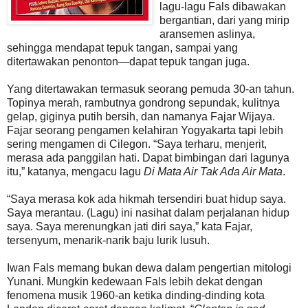
lagu-lagu Fals dibawakan
bergantian, dari yang mirip
aransemen aslinya,
sehingga mendapat tepuk tangan, sampai yang
ditertawakan penonton—dapat tepuk tangan juga.
Yang ditertawakan termasuk seorang pemuda 30-an tahun.
Topinya merah, rambutnya gondrong sepundak, kulitnya
gelap, giginya putih bersih, dan namanya Fajar Wijaya.
Fajar seorang pengamen kelahiran Yogyakarta tapi lebih
sering mengamen di Cilegon. “Saya terharu, menjerit,
merasa ada panggilan hati. Dapat bimbingan dari lagunya
itu,” katanya, mengacu lagu
Di Mata Air Tak Ada Air Mata
.
“Saya merasa kok ada hikmah tersendiri buat hidup saya.
Saya merantau. (Lagu) ini nasihat dalam perjalanan hidup
saya. Saya merenungkan jati diri saya,” kata Fajar,
tersenyum, menarik-narik baju lurik lusuh.
Iwan Fals memang bukan dewa dalam pengertian mitologi
Yunani. Mungkin kedewaan Fals lebih dekat dengan
fenomena musik 1960-an ketika dinding-dinding kota