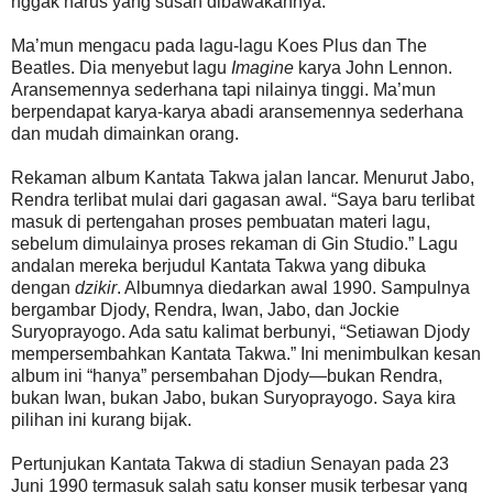
nggak harus yang susah dibawakannya.”
Ma’mun mengacu pada lagu-lagu Koes Plus dan The
Beatles. Dia menyebut lagu
Imagine
karya John Lennon.
Aransemennya sederhana tapi nilainya tinggi. Ma’mun
berpendapat karya-karya abadi aransemennya sederhana
dan mudah dimainkan orang.
Rekaman album Kantata Takwa jalan lancar. Menurut Jabo,
Rendra terlibat mulai dari gagasan awal. “Saya baru terlibat
masuk di pertengahan proses pembuatan materi lagu,
sebelum dimulainya proses rekaman di Gin Studio.” Lagu
andalan mereka berjudul Kantata Takwa yang dibuka
dengan
dzikir
. Albumnya diedarkan awal 1990. Sampulnya
bergambar Djody, Rendra, Iwan, Jabo, dan Jockie
Suryoprayogo. Ada satu kalimat berbunyi, “Setiawan Djody
mempersembahkan Kantata Takwa.” Ini menimbulkan kesan
album ini “hanya” persembahan Djody—bukan Rendra,
bukan Iwan, bukan Jabo, bukan Suryoprayogo. Saya kira
pilihan ini kurang bijak.
Pertunjukan Kantata Takwa di stadiun Senayan pada 23
Juni 1990 termasuk salah satu konser musik terbesar yang