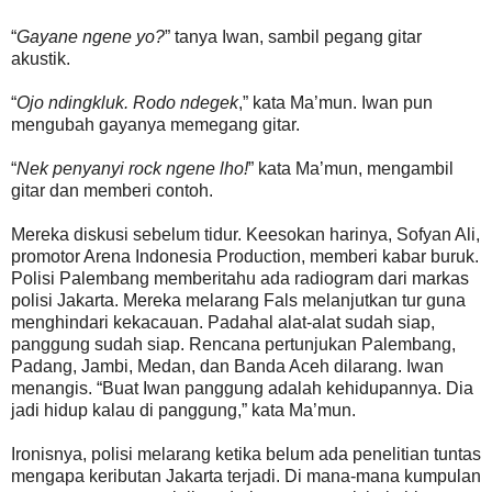
“
Gayane ngene yo?
” tanya Iwan, sambil pegang gitar
akustik.
“
Ojo ndingkluk. Rodo ndegek
,” kata Ma’mun. Iwan pun
mengubah gayanya memegang gitar.
“
Nek penyanyi rock ngene lho!
” kata Ma’mun, mengambil
gitar dan memberi contoh.
Mereka diskusi sebelum tidur. Keesokan harinya, Sofyan Ali,
promotor Arena Indonesia Production, memberi kabar buruk.
Polisi Palembang memberitahu ada radiogram dari markas
polisi Jakarta. Mereka melarang Fals melanjutkan tur guna
menghindari kekacauan. Padahal alat-alat sudah siap,
panggung sudah siap. Rencana pertunjukan Palembang,
Padang, Jambi, Medan, dan Banda Aceh dilarang. Iwan
menangis. “Buat Iwan panggung adalah kehidupannya. Dia
jadi hidup kalau di panggung,” kata Ma’mun.
Ironisnya, polisi melarang ketika belum ada penelitian tuntas
mengapa keributan Jakarta terjadi. Di mana-mana kumpulan