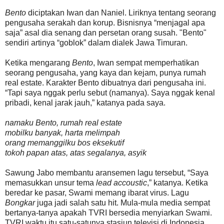
Bento
diciptakan Iwan dan Naniel. Liriknya tentang seorang
pengusaha serakah dan korup. Bisnisnya “menjagal apa
saja” asal dia senang dan persetan orang susah. "Bento"
sendiri artinya “goblok” dalam dialek Jawa Timuran.
Ketika mengarang
Bento
, Iwan sempat memperhatikan
seorang pengusaha, yang kaya dan kejam, punya rumah
real estate. Karakter Bento dibuatnya dari pengusaha ini.
“Tapi saya nggak perlu sebut (namanya). Saya nggak kenal
pribadi, kenal jarak jauh,” katanya pada saya.
namaku Bento, rumah real estate
mobilku banyak, harta melimpah
orang memanggilku bos eksekutif
tokoh papan atas, atas segalanya, asyik
Sawung Jabo membantu aransemen lagu tersebut, “Saya
memasukkan unsur tema
lead accoustic
,” katanya. Ketika
beredar ke pasar, Swami memang ibarat virus. Lagu
Bongkar
juga jadi salah satu hit. Mula-mula media sempat
bertanya-tanya apakah TVRI bersedia menyiarkan Swami.
TVRI waktu itu satu-satunya stasiun televisi di Indonesia.