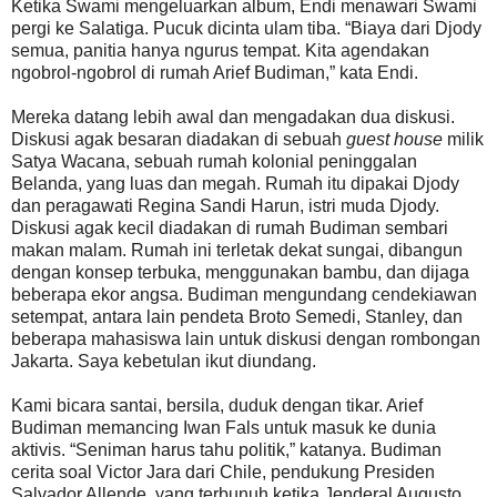
Ketika Swami mengeluarkan album, Endi menawari Swami
pergi ke Salatiga. Pucuk dicinta ulam tiba. “Biaya dari Djody
semua, panitia hanya ngurus tempat. Kita agendakan
ngobrol-ngobrol di rumah Arief Budiman,” kata Endi.
Mereka datang lebih awal dan mengadakan dua diskusi.
Diskusi agak besaran diadakan di sebuah
guest house
milik
Satya Wacana, sebuah rumah kolonial peninggalan
Belanda, yang luas dan megah. Rumah itu dipakai Djody
dan peragawati Regina Sandi Harun, istri muda Djody.
Diskusi agak kecil diadakan di rumah Budiman sembari
makan malam. Rumah ini terletak dekat sungai, dibangun
dengan konsep terbuka, menggunakan bambu, dan dijaga
beberapa ekor angsa. Budiman mengundang cendekiawan
setempat, antara lain pendeta Broto Semedi, Stanley, dan
beberapa mahasiswa lain untuk diskusi dengan rombongan
Jakarta. Saya kebetulan ikut diundang.
Kami bicara santai, bersila, duduk dengan tikar. Arief
Budiman memancing Iwan Fals untuk masuk ke dunia
aktivis. “Seniman harus tahu politik,” katanya. Budiman
cerita soal Victor Jara dari Chile, pendukung Presiden
Salvador Allende, yang terbunuh ketika Jenderal Augusto