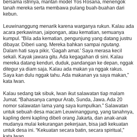
bersama istrinya, mantan model Yos Rosana, menengok
tanah mereka serta membawa pulang buah-buahan dari
kebun.
Leuwinanggung menarik karena warganya rukun. Kalau ada
acara perkawinan, jaipongan, atau kematian, semuanya
kumpul. “Bila ada kematian, pengunjung yang datang justru
dibayar. Diberi uang. Mereka bahkan sampai
ngutang
.
Dalam hati saya pikir, ‘Gagah amat.’ Saya merasa kecil
sekali. Kayak jawara gitu. Ada kegagahan di sini. Kalau
mereka datang kenduri, duduk, pandangan ke depan, nggak
ditegur ya diam saja. Kalau ada makan ya nggak rakus.
Saya kan dulu nggak tahu. Ada makanan ya saya makan,”
kata Iwan.
Kalau sedang tak sibuk, Iwan ikut salawatan tiap malam
Jumat. “Bahasanya campur Arab, Sunda, Jawa. Ada 20
nomor salawatan lama yang saya kumpulkan.” Salawatan
untuk sebuah desa macam Leuwinanggung, yang tanahnya,
kapling demi kapling dibeli orang Jakarta, dan anak-anak
mudanya mulai kekurangan pekerjaan, bisa jadi kekuatan
untuk desa ini. “Kekuatan secara batin, secara spiritual,”
kata Iwan.