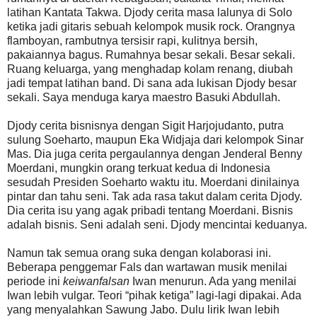
latihan Kantata Takwa. Djody cerita masa lalunya di Solo
ketika jadi gitaris sebuah kelompok musik rock. Orangnya
flamboyan, rambutnya tersisir rapi, kulitnya bersih,
pakaiannya bagus. Rumahnya besar sekali. Besar sekali.
Ruang keluarga, yang menghadap kolam renang, diubah
jadi tempat latihan band. Di sana ada lukisan Djody besar
sekali. Saya menduga karya maestro Basuki Abdullah.
Djody cerita bisnisnya dengan Sigit Harjojudanto, putra
sulung Soeharto, maupun Eka Widjaja dari kelompok Sinar
Mas. Dia juga cerita pergaulannya dengan Jenderal Benny
Moerdani, mungkin orang terkuat kedua di Indonesia
sesudah Presiden Soeharto waktu itu. Moerdani dinilainya
pintar dan tahu seni. Tak ada rasa takut dalam cerita Djody.
Dia cerita isu yang agak pribadi tentang Moerdani. Bisnis
adalah bisnis. Seni adalah seni. Djody mencintai keduanya.
Namun tak semua orang suka dengan kolaborasi ini.
Beberapa penggemar Fals dan wartawan musik menilai
periode ini
keiwanfalsan
Iwan menurun. Ada yang menilai
Iwan lebih vulgar. Teori “pihak ketiga” lagi-lagi dipakai. Ada
yang menyalahkan Sawung Jabo. Dulu lirik Iwan lebih