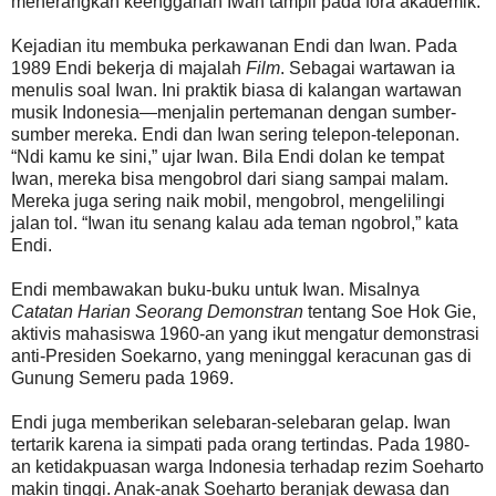
menerangkan keengganan Iwan tampil pada fora akademik.
Kejadian itu membuka perkawanan Endi dan Iwan. Pada
1989 Endi bekerja di majalah
Film
. Sebagai wartawan ia
menulis soal Iwan. Ini praktik biasa di kalangan wartawan
musik Indonesia—menjalin pertemanan dengan sumber-
sumber mereka. Endi dan Iwan sering telepon-teleponan.
“Ndi kamu ke sini,” ujar Iwan. Bila Endi dolan ke tempat
Iwan, mereka bisa mengobrol dari siang sampai malam.
Mereka juga sering naik mobil, mengobrol, mengelilingi
jalan tol. “Iwan itu senang kalau ada teman ngobrol,” kata
Endi.
Endi membawakan buku-buku untuk Iwan. Misalnya
Catatan Harian Seorang Demonstran
tentang Soe Hok Gie,
aktivis mahasiswa 1960-an yang ikut mengatur demonstrasi
anti-Presiden Soekarno, yang meninggal keracunan gas di
Gunung Semeru pada 1969.
Endi juga memberikan selebaran-selebaran gelap. Iwan
tertarik karena ia simpati pada orang tertindas. Pada 1980-
an ketidakpuasan warga Indonesia terhadap rezim Soeharto
makin tinggi. Anak-anak Soeharto beranjak dewasa dan