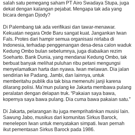
salah satu pemegang saham PT Airo Swadaya Stupa, juga
dekat dengan kalangan pejabat. Mengapa tak ada yang
bicara dengan Djody?
Di Palembang tak ada verifikasi dan tawar-menawar.
Kekuatan negara Orde Baru sangat kuat. Jangankan Iwan
Fals. Protes dari hampir semua organisasi nirlaba di
Indonesia, terhadap penggenangan desa-desa calon waduk
Kedung Ombo bulan sebelumnya, juga diabaikan rezim
Soeharto. Bank Dunia, yang mendanai Kedung Ombo, tak
berbuat banyak melihat puluhan ribu petani mengungsi
menyelamatkan harta dan nyawa. Iwan melawan. Dia jalan
sendirian ke Padang, Jambi, dan lainnya, untuk
memberitahu publik dia tak bisa memenuhi janji karena
dilarang polisi. Ma’mun pulang ke Jakarta membawa pulang
peralatan dengan delapan truk. “Pakaian saya bawa,
kopernya saya bawa pulang. Dia cuma bawa pakaian satu.”
Di Jakarta, pelarangan itu juga memprihatinkan musisi lain.
Sawung Jabo, musikus dari komunitas Sirkus Barock,
menelepon Iwan untuk menyatakan simpati. Iwan pernah
ikut pementasan Sirkus Barock pada 1986.