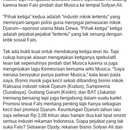
karena Iwan Fals pindah dari Musica ke tempat Sofyan Ali.
“Pihak ketiga” kedua adalah “industri rokok tertentu” yang
meminjam tangan polisi guna menjegal pemasaran rokok
Djarum—sponsor utama Mata Dewa. “Pihak ketiga” ketiga
adalah pejabat-pejabat “tertentu” yang tak senang dengan
kritik sosial Fals.
Tak ada bukti kuat untuk mendukung ketiga teori itu. Tapi
cukup banyak alasan mengatakan ketiganya spekulatif.
Iwan tak sepenuhnya pindah dari Musica karena ia juga
mengerjakan lagu Kemesraan bersama artis Musica. “Saya
merasa bersyukur punya partner Musica,” kata Iwan pada
saya. Bisnis musik juga kecil sekali dibanding bisnis rokok.
Raksasa industri rokok Djarum (Kudus), Sampoerna
(Surabaya), Gudang Garam (Kediri), dan BAT (Jakarta)
memang bersaing tapi juga bergabung dalam suatu kartel.
Promosi lewat Fals memang penting tapi hanya sebagian
kecil dari promosi Djarum. Keuntungan Djarum tahun lalu
saja sebesar Rp 2,08 triliun atau hampir dua kali lipat omzet
semua industri rekaman Indonesia. Siapa pejabat yang tak
suka Fals? Setiawan Djody, rekanan bisnis Sofyan Ali dan