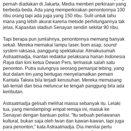
pernah diadakan di Jakarta. Media memberi perkiraan yang
berbeda-beda. Ada yang memperkirakan penontonnya 100
ribu orang tapi ada juga yang 150 ribu. Sulit untuk tahu
mana yang lebih akurat karena metode perhitungannya tak
jelas. Kapasitas stadiun Senayan sendiri sekitar 90 ribu.
Tapi berapa pun jumlahnya, penontonnya memang banyak
sekali. Mereka memakai lampu laser, bom asap,
sound
system
raksasa, panggung spektakular. Atmakusumah
Astraatmadja, mantan redaktur pelaksana harian
Indonesia
Raya
dan kini ketua Dewan Pers, termasuk salah satu
penonton. Putra sulungnya seorang pemanjat tebing, yang
ikut dalam tim yang bertugas menyelamatkan pemain
Kantata Takwa bila terjadi kerusuhan. Mereka memasang
tali-temali dan bisa meluncur ke tengah panggung bila ada
keributan.
Astraatmadja gelisah melihat massa sebanyak itu. Lelaki
tua, yang mendampingi empat remaja ini, masuk ke
Senayan dengan bantuan polisi. “Itu sebuah perlawanan
kultural, bukan saja oleh Iwan dan kawan-kawan, tapi juga
para penonton,” kata Astraatmadja. Dia menilai perlu