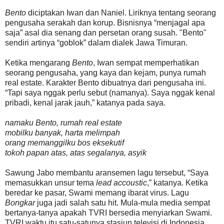
Bento
diciptakan Iwan dan Naniel. Liriknya tentang seorang
pengusaha serakah dan korup. Bisnisnya “menjagal apa
saja” asal dia senang dan persetan orang susah. "Bento"
sendiri artinya “goblok” dalam dialek Jawa Timuran.
Ketika mengarang
Bento
, Iwan sempat memperhatikan
seorang pengusaha, yang kaya dan kejam, punya rumah
real estate. Karakter Bento dibuatnya dari pengusaha ini.
“Tapi saya nggak perlu sebut (namanya). Saya nggak kenal
pribadi, kenal jarak jauh,” katanya pada saya.
namaku Bento, rumah real estate
mobilku banyak, harta melimpah
orang memanggilku bos eksekutif
tokoh papan atas, atas segalanya, asyik
Sawung Jabo membantu aransemen lagu tersebut, “Saya
memasukkan unsur tema
lead accoustic
,” katanya. Ketika
beredar ke pasar, Swami memang ibarat virus. Lagu
Bongkar
juga jadi salah satu hit. Mula-mula media sempat
bertanya-tanya apakah TVRI bersedia menyiarkan Swami.
TVRI waktu itu satu-satunya stasiun televisi di Indonesia.