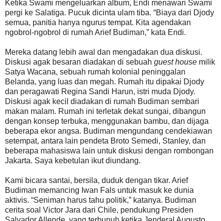
Ketika Swami mengeluarkan album, Endi menawari Swami
pergi ke Salatiga. Pucuk dicinta ulam tiba. “Biaya dari Djody
semua, panitia hanya ngurus tempat. Kita agendakan
ngobrol-ngobrol di rumah Arief Budiman,” kata Endi.
Mereka datang lebih awal dan mengadakan dua diskusi.
Diskusi agak besaran diadakan di sebuah
guest house
milik
Satya Wacana, sebuah rumah kolonial peninggalan
Belanda, yang luas dan megah. Rumah itu dipakai Djody
dan peragawati Regina Sandi Harun, istri muda Djody.
Diskusi agak kecil diadakan di rumah Budiman sembari
makan malam. Rumah ini terletak dekat sungai, dibangun
dengan konsep terbuka, menggunakan bambu, dan dijaga
beberapa ekor angsa. Budiman mengundang cendekiawan
setempat, antara lain pendeta Broto Semedi, Stanley, dan
beberapa mahasiswa lain untuk diskusi dengan rombongan
Jakarta. Saya kebetulan ikut diundang.
Kami bicara santai, bersila, duduk dengan tikar. Arief
Budiman memancing Iwan Fals untuk masuk ke dunia
aktivis. “Seniman harus tahu politik,” katanya. Budiman
cerita soal Victor Jara dari Chile, pendukung Presiden
Salvador Allende, yang terbunuh ketika Jenderal Augusto