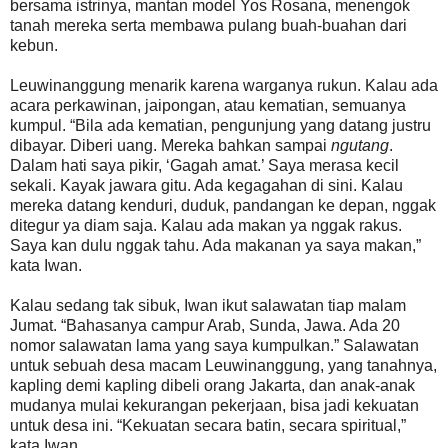
bersama istrinya, mantan model Yos Rosana, menengok
tanah mereka serta membawa pulang buah-buahan dari
kebun.
Leuwinanggung menarik karena warganya rukun. Kalau ada
acara perkawinan, jaipongan, atau kematian, semuanya
kumpul. “Bila ada kematian, pengunjung yang datang justru
dibayar. Diberi uang. Mereka bahkan sampai
ngutang
.
Dalam hati saya pikir, ‘Gagah amat.’ Saya merasa kecil
sekali. Kayak jawara gitu. Ada kegagahan di sini. Kalau
mereka datang kenduri, duduk, pandangan ke depan, nggak
ditegur ya diam saja. Kalau ada makan ya nggak rakus.
Saya kan dulu nggak tahu. Ada makanan ya saya makan,”
kata Iwan.
Kalau sedang tak sibuk, Iwan ikut salawatan tiap malam
Jumat. “Bahasanya campur Arab, Sunda, Jawa. Ada 20
nomor salawatan lama yang saya kumpulkan.” Salawatan
untuk sebuah desa macam Leuwinanggung, yang tanahnya,
kapling demi kapling dibeli orang Jakarta, dan anak-anak
mudanya mulai kekurangan pekerjaan, bisa jadi kekuatan
untuk desa ini. “Kekuatan secara batin, secara spiritual,”
kata Iwan.