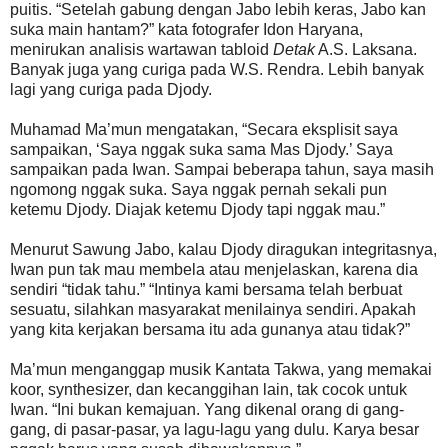
puitis. “Setelah gabung dengan Jabo lebih keras, Jabo kan
suka main hantam?” kata fotografer Idon Haryana,
menirukan analisis wartawan tabloid
Detak
A.S. Laksana.
Banyak juga yang curiga pada W.S. Rendra. Lebih banyak
lagi yang curiga pada Djody.
Muhamad Ma’mun mengatakan, “Secara eksplisit saya
sampaikan, ‘Saya nggak suka sama Mas Djody.’ Saya
sampaikan pada Iwan. Sampai beberapa tahun, saya masih
ngomong nggak suka. Saya nggak pernah sekali pun
ketemu Djody. Diajak ketemu Djody tapi nggak mau.”
Menurut Sawung Jabo, kalau Djody diragukan integritasnya,
Iwan pun tak mau membela atau menjelaskan, karena dia
sendiri “tidak tahu.” “Intinya kami bersama telah berbuat
sesuatu, silahkan masyarakat menilainya sendiri. Apakah
yang kita kerjakan bersama itu ada gunanya atau tidak?”
Ma’mun menganggap musik Kantata Takwa, yang memakai
koor, synthesizer, dan kecanggihan lain, tak cocok untuk
Iwan. “Ini bukan kemajuan. Yang dikenal orang di gang-
gang, di pasar-pasar, ya lagu-lagu yang dulu. Karya besar