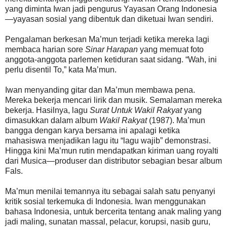
yang diminta Iwan jadi pengurus Yayasan Orang Indonesia
—yayasan sosial yang dibentuk dan diketuai Iwan sendiri.
Pengalaman berkesan Ma’mun terjadi ketika mereka lagi
membaca harian sore
Sinar Harapan
yang memuat foto
anggota-anggota parlemen ketiduran saat sidang. “Wah, ini
perlu disentil To,” kata Ma’mun.
Iwan menyanding gitar dan Ma’mun membawa pena.
Mereka bekerja mencari lirik dan musik. Semalaman mereka
bekerja. Hasilnya, lagu
Surat Untuk Wakil Rakyat
yang
dimasukkan dalam album
Wakil Rakyat
(1987). Ma’mun
bangga dengan karya bersama ini apalagi ketika
mahasiswa menjadikan lagu itu “lagu wajib” demonstrasi.
Hingga kini Ma’mun rutin mendapatkan kiriman uang royalti
dari Musica—produser dan distributor sebagian besar album
Fals.
Ma’mun menilai temannya itu sebagai salah satu penyanyi
kritik sosial terkemuka di Indonesia. Iwan menggunakan
bahasa Indonesia, untuk bercerita tentang anak maling yang
jadi maling, sunatan massal, pelacur, korupsi, nasib guru,