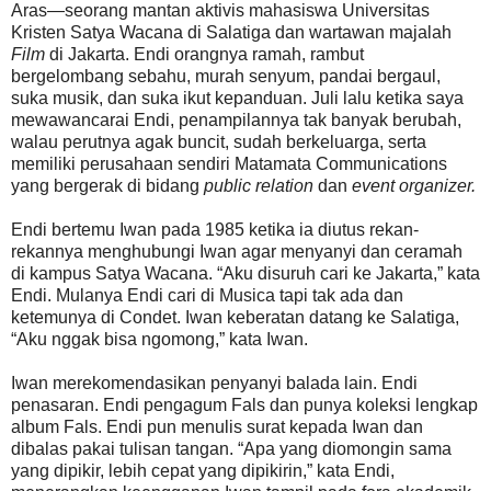
Aras—seorang mantan aktivis mahasiswa Universitas
Kristen Satya Wacana di Salatiga dan wartawan majalah
Film
di Jakarta. Endi orangnya ramah, rambut
bergelombang sebahu, murah senyum, pandai bergaul,
suka musik, dan suka ikut kepanduan. Juli lalu ketika saya
mewawancarai Endi, penampilannya tak banyak berubah,
walau perutnya agak buncit, sudah berkeluarga, serta
memiliki perusahaan sendiri Matamata Communications
yang bergerak di bidang
public relation
dan
event organizer.
Endi bertemu Iwan pada 1985 ketika ia diutus rekan-
rekannya menghubungi Iwan agar menyanyi dan ceramah
di kampus Satya Wacana. “Aku disuruh cari ke Jakarta,” kata
Endi. Mulanya Endi cari di Musica tapi tak ada dan
ketemunya di Condet. Iwan keberatan datang ke Salatiga,
“Aku nggak bisa ngomong,” kata Iwan.
Iwan merekomendasikan penyanyi balada lain. Endi
penasaran. Endi pengagum Fals dan punya koleksi lengkap
album Fals. Endi pun menulis surat kepada Iwan dan
dibalas pakai tulisan tangan. “Apa yang diomongin sama
yang dipikir, lebih cepat yang dipikirin,” kata Endi,