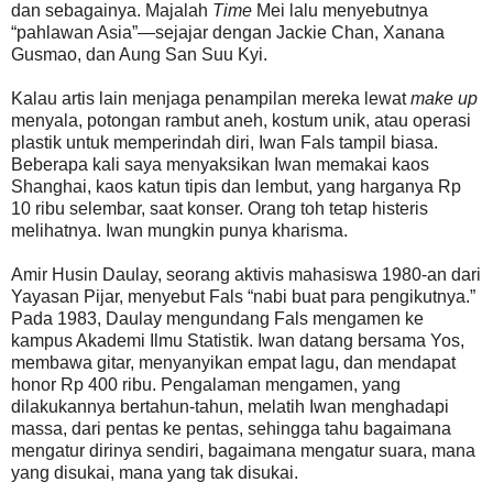
dan sebagainya. Majalah
Time
Mei lalu menyebutnya
“pahlawan Asia”—sejajar dengan Jackie Chan, Xanana
Gusmao, dan Aung San Suu Kyi.
Kalau artis lain menjaga penampilan mereka lewat
make up
menyala, potongan rambut aneh, kostum unik, atau operasi
plastik untuk memperindah diri, Iwan Fals tampil biasa.
Beberapa kali saya menyaksikan Iwan memakai kaos
Shanghai, kaos katun tipis dan lembut, yang harganya Rp
10 ribu selembar, saat konser. Orang toh tetap histeris
melihatnya. Iwan mungkin punya kharisma.
Amir Husin Daulay, seorang aktivis mahasiswa 1980-an dari
Yayasan Pijar, menyebut Fals “nabi buat para pengikutnya.”
Pada 1983, Daulay mengundang Fals mengamen ke
kampus Akademi Ilmu Statistik. Iwan datang bersama Yos,
membawa gitar, menyanyikan empat lagu, dan mendapat
honor Rp 400 ribu. Pengalaman mengamen, yang
dilakukannya bertahun-tahun, melatih Iwan menghadapi
massa, dari pentas ke pentas, sehingga tahu bagaimana
mengatur dirinya sendiri, bagaimana mengatur suara, mana
yang disukai, mana yang tak disukai.