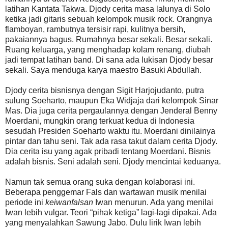
latihan Kantata Takwa. Djody cerita masa lalunya di Solo
ketika jadi gitaris sebuah kelompok musik rock. Orangnya
flamboyan, rambutnya tersisir rapi, kulitnya bersih,
pakaiannya bagus. Rumahnya besar sekali. Besar sekali.
Ruang keluarga, yang menghadap kolam renang, diubah
jadi tempat latihan band. Di sana ada lukisan Djody besar
sekali. Saya menduga karya maestro Basuki Abdullah.
Djody cerita bisnisnya dengan Sigit Harjojudanto, putra
sulung Soeharto, maupun Eka Widjaja dari kelompok Sinar
Mas. Dia juga cerita pergaulannya dengan Jenderal Benny
Moerdani, mungkin orang terkuat kedua di Indonesia
sesudah Presiden Soeharto waktu itu. Moerdani dinilainya
pintar dan tahu seni. Tak ada rasa takut dalam cerita Djody.
Dia cerita isu yang agak pribadi tentang Moerdani. Bisnis
adalah bisnis. Seni adalah seni. Djody mencintai keduanya.
Namun tak semua orang suka dengan kolaborasi ini.
Beberapa penggemar Fals dan wartawan musik menilai
periode ini
keiwanfalsan
Iwan menurun. Ada yang menilai
Iwan lebih vulgar. Teori “pihak ketiga” lagi-lagi dipakai. Ada
yang menyalahkan Sawung Jabo. Dulu lirik Iwan lebih