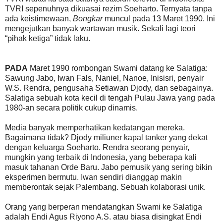
TVRI sepenuhnya dikuasai rezim Soeharto. Ternyata tanpa
ada keistimewaan,
Bongkar
muncul pada 13 Maret 1990. Ini
mengejutkan banyak wartawan musik. Sekali lagi teori
“pihak ketiga” tidak laku.
PADA
Maret 1990 rombongan Swami datang ke Salatiga:
Sawung Jabo, Iwan Fals, Naniel, Nanoe, Inisisri, penyair
W.S. Rendra, pengusaha Setiawan Djody, dan sebagainya.
Salatiga sebuah kota kecil di tengah Pulau Jawa yang pada
1980-an secara politik cukup dinamis.
Media banyak memperhatikan kedatangan mereka.
Bagaimana tidak? Djody miliuner kapal tanker yang dekat
dengan keluarga Soeharto. Rendra seorang penyair,
mungkin yang terbaik di Indonesia, yang beberapa kali
masuk tahanan Orde Baru. Jabo pemusik yang sering bikin
eksperimen bermutu. Iwan sendiri dianggap makin
memberontak sejak Palembang. Sebuah kolaborasi unik.
Orang yang berperan mendatangkan Swami ke Salatiga
adalah Endi Agus Riyono A.S. atau biasa disingkat Endi