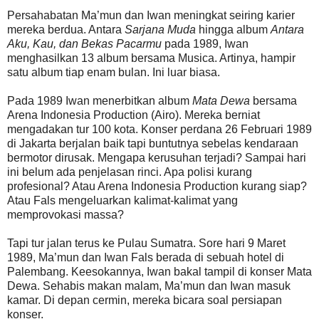
Persahabatan Ma’mun dan Iwan meningkat seiring karier
mereka berdua. Antara
Sarjana Muda
hingga album
Antara
Aku, Kau, dan Bekas Pacarmu
pada 1989, Iwan
menghasilkan 13 album bersama Musica. Artinya, hampir
satu album tiap enam bulan. Ini luar biasa.
Pada 1989 Iwan menerbitkan album
Mata Dewa
bersama
Arena Indonesia Production (Airo). Mereka berniat
mengadakan tur 100 kota. Konser perdana 26 Februari 1989
di Jakarta berjalan baik tapi buntutnya sebelas kendaraan
bermotor dirusak. Mengapa kerusuhan terjadi? Sampai hari
ini belum ada penjelasan rinci. Apa polisi kurang
profesional? Atau Arena Indonesia Production kurang siap?
Atau Fals mengeluarkan kalimat-kalimat yang
memprovokasi massa?
Tapi tur jalan terus ke Pulau Sumatra. Sore hari 9 Maret
1989, Ma’mun dan Iwan Fals berada di sebuah hotel di
Palembang. Keesokannya, Iwan bakal tampil di konser Mata
Dewa. Sehabis makan malam, Ma’mun dan Iwan masuk
kamar. Di depan cermin, mereka bicara soal persiapan
konser.