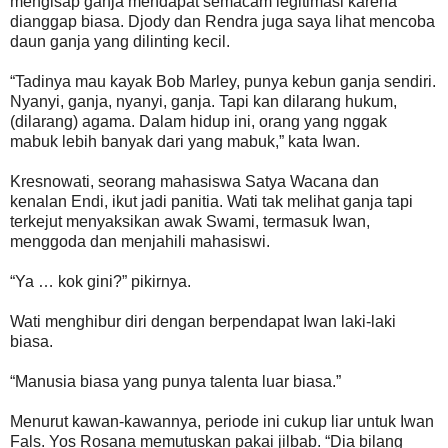
mengisap ganja mendapat semacam legitimasi karena
dianggap biasa. Djody dan Rendra juga saya lihat mencoba
daun ganja yang dilinting kecil.
“Tadinya mau kayak Bob Marley, punya kebun ganja sendiri.
Nyanyi, ganja, nyanyi, ganja. Tapi kan dilarang hukum,
(dilarang) agama. Dalam hidup ini, orang yang nggak
mabuk lebih banyak dari yang mabuk,” kata Iwan.
Kresnowati, seorang mahasiswa Satya Wacana dan
kenalan Endi, ikut jadi panitia. Wati tak melihat ganja tapi
terkejut menyaksikan awak Swami, termasuk Iwan,
menggoda dan menjahili mahasiswi.
“Ya … kok gini?” pikirnya.
Wati menghibur diri dengan berpendapat Iwan laki-laki
biasa.
“Manusia biasa yang punya talenta luar biasa.”
Menurut kawan-kawannya, periode ini cukup liar untuk Iwan
Fals. Yos Rosana memutuskan pakai jilbab. “Dia bilang