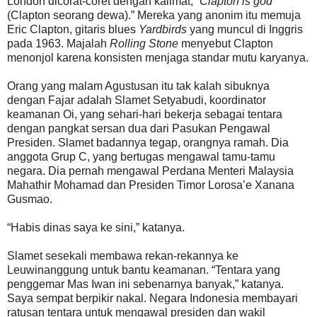
London dicorat-coret dengan kalimat, “
Clapton is god
(Clapton seorang dewa).” Mereka yang anonim itu memuja
Eric Clapton, gitaris blues
Yardbirds
yang muncul di Inggris
pada 1963. Majalah
Rolling Stone
menyebut Clapton
menonjol karena konsisten menjaga standar mutu karyanya.
Orang yang malam Agustusan itu tak kalah sibuknya
dengan Fajar adalah Slamet Setyabudi, koordinator
keamanan Oi, yang sehari-hari bekerja sebagai tentara
dengan pangkat sersan dua dari Pasukan Pengawal
Presiden. Slamet badannya tegap, orangnya ramah. Dia
anggota Grup C, yang bertugas mengawal tamu-tamu
negara. Dia pernah mengawal Perdana Menteri Malaysia
Mahathir Mohamad dan Presiden Timor Lorosa’e Xanana
Gusmao.
“Habis dinas saya ke sini,” katanya.
Slamet sesekali membawa rekan-rekannya ke
Leuwinanggung untuk bantu keamanan. “Tentara yang
penggemar Mas Iwan ini sebenarnya banyak,” katanya.
Saya sempat berpikir nakal. Negara Indonesia membayari
ratusan tentara untuk mengawal presiden dan wakil