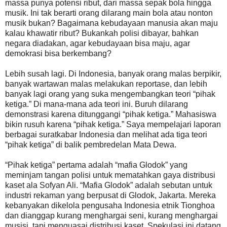
massa punya potensi ribut, dari massa sepak bola hingga
musik. Ini tak berarti orang dilarang main bola atau nonton
musik bukan? Bagaimana kebudayaan manusia akan maju
kalau khawatir ribut? Bukankah polisi dibayar, bahkan
negara diadakan, agar kebudayaan bisa maju, agar
demokrasi bisa berkembang?
Lebih susah lagi. Di Indonesia, banyak orang malas berpikir,
banyak wartawan malas melakukan reportase, dan lebih
banyak lagi orang yang suka mengembangkan teori “pihak
ketiga.” Di mana-mana ada teori ini. Buruh dilarang
demonstrasi karena ditunggangi “pihak ketiga.” Mahasiswa
bikin rusuh karena “pihak ketiga.” Saya mempelajari laporan
berbagai suratkabar Indonesia dan melihat ada tiga teori
“pihak ketiga” di balik pembredelan Mata Dewa.
“Pihak ketiga” pertama adalah “mafia Glodok” yang
meminjam tangan polisi untuk mematahkan gaya distribusi
kaset ala Sofyan Ali. “Mafia Glodok” adalah sebutan untuk
industri rekaman yang berpusat di Glodok, Jakarta. Mereka
kebanyakan dikelola pengusaha Indonesia etnik Tionghoa
dan dianggap kurang menghargai seni, kurang menghargai
musisi, tapi menguasai distribusi kaset. Spekulasi ini datang