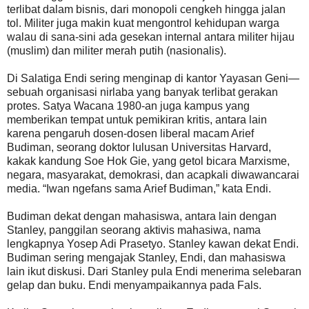
terlibat dalam bisnis, dari monopoli cengkeh hingga jalan
tol. Militer juga makin kuat mengontrol kehidupan warga
walau di sana-sini ada gesekan internal antara militer hijau
(muslim) dan militer merah putih (nasionalis).
Di Salatiga Endi sering menginap di kantor Yayasan Geni—
sebuah organisasi nirlaba yang banyak terlibat gerakan
protes. Satya Wacana 1980-an juga kampus yang
memberikan tempat untuk pemikiran kritis, antara lain
karena pengaruh dosen-dosen liberal macam Arief
Budiman, seorang doktor lulusan Universitas Harvard,
kakak kandung Soe Hok Gie, yang getol bicara Marxisme,
negara, masyarakat, demokrasi, dan acapkali diwawancarai
media. “Iwan ngefans sama Arief Budiman,” kata Endi.
Budiman dekat dengan mahasiswa, antara lain dengan
Stanley, panggilan seorang aktivis mahasiwa, nama
lengkapnya Yosep Adi Prasetyo. Stanley kawan dekat Endi.
Budiman sering mengajak Stanley, Endi, dan mahasiswa
lain ikut diskusi. Dari Stanley pula Endi menerima selebaran
gelap dan buku. Endi menyampaikannya pada Fals.