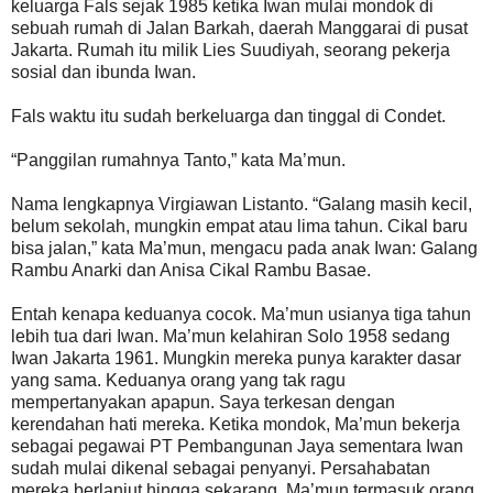
keluarga Fals sejak 1985 ketika Iwan mulai mondok di
sebuah rumah di Jalan Barkah, daerah Manggarai di pusat
Jakarta. Rumah itu milik Lies Suudiyah, seorang pekerja
sosial dan ibunda Iwan.
Fals waktu itu sudah berkeluarga dan tinggal di Condet.
“Panggilan rumahnya Tanto,” kata Ma’mun.
Nama lengkapnya Virgiawan Listanto. “Galang masih kecil,
belum sekolah, mungkin empat atau lima tahun. Cikal baru
bisa jalan,” kata Ma’mun, mengacu pada anak Iwan: Galang
Rambu Anarki dan Anisa Cikal Rambu Basae.
Entah kenapa keduanya cocok. Ma’mun usianya tiga tahun
lebih tua dari Iwan. Ma’mun kelahiran Solo 1958 sedang
Iwan Jakarta 1961. Mungkin mereka punya karakter dasar
yang sama. Keduanya orang yang tak ragu
mempertanyakan apapun. Saya terkesan dengan
kerendahan hati mereka. Ketika mondok, Ma’mun bekerja
sebagai pegawai PT Pembangunan Jaya sementara Iwan
sudah mulai dikenal sebagai penyanyi. Persahabatan
mereka berlanjut hingga sekarang. Ma’mun termasuk orang