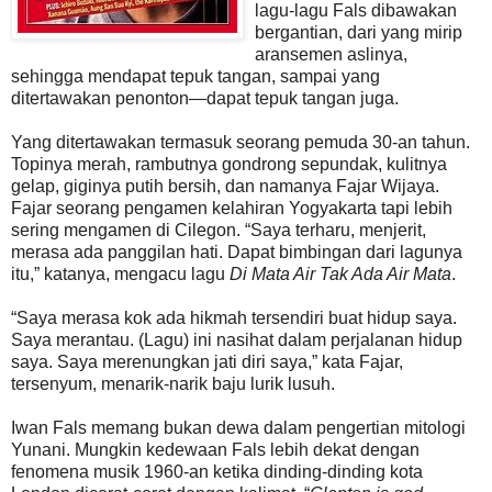
lagu-lagu Fals dibawakan
bergantian, dari yang mirip
aransemen aslinya,
sehingga mendapat tepuk tangan, sampai yang
ditertawakan penonton—dapat tepuk tangan juga.
Yang ditertawakan termasuk seorang pemuda 30-an tahun.
Topinya merah, rambutnya gondrong sepundak, kulitnya
gelap, giginya putih bersih, dan namanya Fajar Wijaya.
Fajar seorang pengamen kelahiran Yogyakarta tapi lebih
sering mengamen di Cilegon. “Saya terharu, menjerit,
merasa ada panggilan hati. Dapat bimbingan dari lagunya
itu,” katanya, mengacu lagu
Di Mata Air Tak Ada Air Mata
.
“Saya merasa kok ada hikmah tersendiri buat hidup saya.
Saya merantau. (Lagu) ini nasihat dalam perjalanan hidup
saya. Saya merenungkan jati diri saya,” kata Fajar,
tersenyum, menarik-narik baju lurik lusuh.
Iwan Fals memang bukan dewa dalam pengertian mitologi
Yunani. Mungkin kedewaan Fals lebih dekat dengan
fenomena musik 1960-an ketika dinding-dinding kota