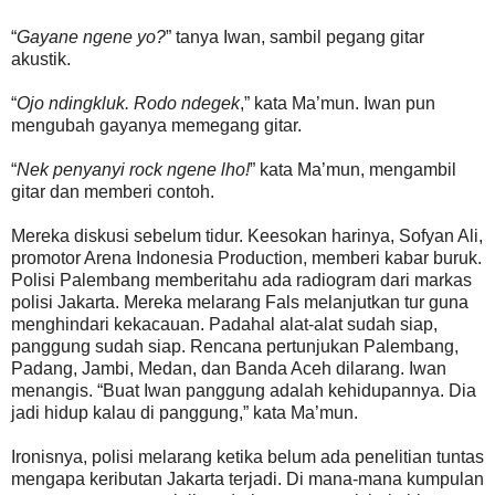
“
Gayane ngene yo?
” tanya Iwan, sambil pegang gitar
akustik.
“
Ojo ndingkluk. Rodo ndegek
,” kata Ma’mun. Iwan pun
mengubah gayanya memegang gitar.
“
Nek penyanyi rock ngene lho!
” kata Ma’mun, mengambil
gitar dan memberi contoh.
Mereka diskusi sebelum tidur. Keesokan harinya, Sofyan Ali,
promotor Arena Indonesia Production, memberi kabar buruk.
Polisi Palembang memberitahu ada radiogram dari markas
polisi Jakarta. Mereka melarang Fals melanjutkan tur guna
menghindari kekacauan. Padahal alat-alat sudah siap,
panggung sudah siap. Rencana pertunjukan Palembang,
Padang, Jambi, Medan, dan Banda Aceh dilarang. Iwan
menangis. “Buat Iwan panggung adalah kehidupannya. Dia
jadi hidup kalau di panggung,” kata Ma’mun.
Ironisnya, polisi melarang ketika belum ada penelitian tuntas
mengapa keributan Jakarta terjadi. Di mana-mana kumpulan