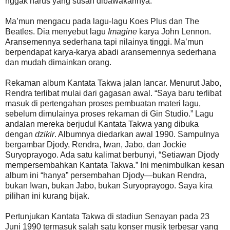
nggak harus yang susah dibawakannya.”
Ma’mun mengacu pada lagu-lagu Koes Plus dan The
Beatles. Dia menyebut lagu
Imagine
karya John Lennon.
Aransemennya sederhana tapi nilainya tinggi. Ma’mun
berpendapat karya-karya abadi aransemennya sederhana
dan mudah dimainkan orang.
Rekaman album Kantata Takwa jalan lancar. Menurut Jabo,
Rendra terlibat mulai dari gagasan awal. “Saya baru terlibat
masuk di pertengahan proses pembuatan materi lagu,
sebelum dimulainya proses rekaman di Gin Studio.” Lagu
andalan mereka berjudul Kantata Takwa yang dibuka
dengan
dzikir
. Albumnya diedarkan awal 1990. Sampulnya
bergambar Djody, Rendra, Iwan, Jabo, dan Jockie
Suryoprayogo. Ada satu kalimat berbunyi, “Setiawan Djody
mempersembahkan Kantata Takwa.” Ini menimbulkan kesan
album ini “hanya” persembahan Djody—bukan Rendra,
bukan Iwan, bukan Jabo, bukan Suryoprayogo. Saya kira
pilihan ini kurang bijak.
Pertunjukan Kantata Takwa di stadiun Senayan pada 23
Juni 1990 termasuk salah satu konser musik terbesar yang