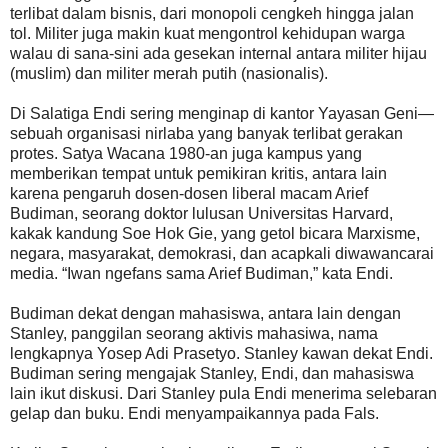
terlibat dalam bisnis, dari monopoli cengkeh hingga jalan
tol. Militer juga makin kuat mengontrol kehidupan warga
walau di sana-sini ada gesekan internal antara militer hijau
(muslim) dan militer merah putih (nasionalis).
Di Salatiga Endi sering menginap di kantor Yayasan Geni—
sebuah organisasi nirlaba yang banyak terlibat gerakan
protes. Satya Wacana 1980-an juga kampus yang
memberikan tempat untuk pemikiran kritis, antara lain
karena pengaruh dosen-dosen liberal macam Arief
Budiman, seorang doktor lulusan Universitas Harvard,
kakak kandung Soe Hok Gie, yang getol bicara Marxisme,
negara, masyarakat, demokrasi, dan acapkali diwawancarai
media. “Iwan ngefans sama Arief Budiman,” kata Endi.
Budiman dekat dengan mahasiswa, antara lain dengan
Stanley, panggilan seorang aktivis mahasiwa, nama
lengkapnya Yosep Adi Prasetyo. Stanley kawan dekat Endi.
Budiman sering mengajak Stanley, Endi, dan mahasiswa
lain ikut diskusi. Dari Stanley pula Endi menerima selebaran
gelap dan buku. Endi menyampaikannya pada Fals.