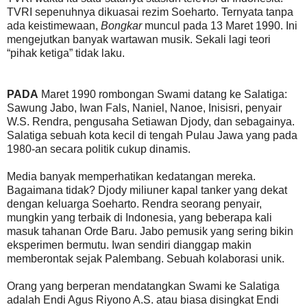
TVRI sepenuhnya dikuasai rezim Soeharto. Ternyata tanpa
ada keistimewaan,
Bongkar
muncul pada 13 Maret 1990. Ini
mengejutkan banyak wartawan musik. Sekali lagi teori
“pihak ketiga” tidak laku.
PADA
Maret 1990 rombongan Swami datang ke Salatiga:
Sawung Jabo, Iwan Fals, Naniel, Nanoe, Inisisri, penyair
W.S. Rendra, pengusaha Setiawan Djody, dan sebagainya.
Salatiga sebuah kota kecil di tengah Pulau Jawa yang pada
1980-an secara politik cukup dinamis.
Media banyak memperhatikan kedatangan mereka.
Bagaimana tidak? Djody miliuner kapal tanker yang dekat
dengan keluarga Soeharto. Rendra seorang penyair,
mungkin yang terbaik di Indonesia, yang beberapa kali
masuk tahanan Orde Baru. Jabo pemusik yang sering bikin
eksperimen bermutu. Iwan sendiri dianggap makin
memberontak sejak Palembang. Sebuah kolaborasi unik.
Orang yang berperan mendatangkan Swami ke Salatiga
adalah Endi Agus Riyono A.S. atau biasa disingkat Endi