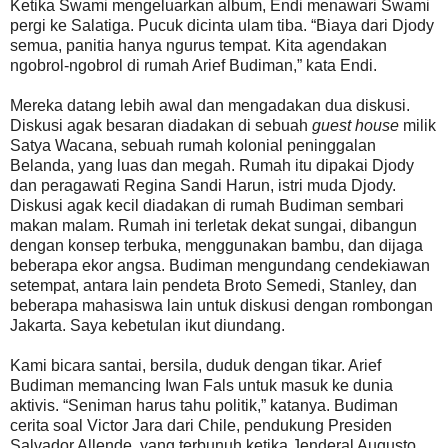
Ketika Swami mengeluarkan album, Endi menawari Swami
pergi ke Salatiga. Pucuk dicinta ulam tiba. “Biaya dari Djody
semua, panitia hanya ngurus tempat. Kita agendakan
ngobrol-ngobrol di rumah Arief Budiman,” kata Endi.
Mereka datang lebih awal dan mengadakan dua diskusi.
Diskusi agak besaran diadakan di sebuah
guest house
milik
Satya Wacana, sebuah rumah kolonial peninggalan
Belanda, yang luas dan megah. Rumah itu dipakai Djody
dan peragawati Regina Sandi Harun, istri muda Djody.
Diskusi agak kecil diadakan di rumah Budiman sembari
makan malam. Rumah ini terletak dekat sungai, dibangun
dengan konsep terbuka, menggunakan bambu, dan dijaga
beberapa ekor angsa. Budiman mengundang cendekiawan
setempat, antara lain pendeta Broto Semedi, Stanley, dan
beberapa mahasiswa lain untuk diskusi dengan rombongan
Jakarta. Saya kebetulan ikut diundang.
Kami bicara santai, bersila, duduk dengan tikar. Arief
Budiman memancing Iwan Fals untuk masuk ke dunia
aktivis. “Seniman harus tahu politik,” katanya. Budiman
cerita soal Victor Jara dari Chile, pendukung Presiden
Salvador Allende, yang terbunuh ketika Jenderal Augusto