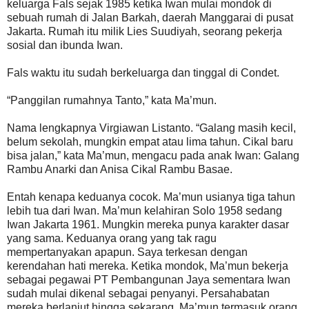
keluarga Fals sejak 1985 ketika Iwan mulai mondok di
sebuah rumah di Jalan Barkah, daerah Manggarai di pusat
Jakarta. Rumah itu milik Lies Suudiyah, seorang pekerja
sosial dan ibunda Iwan.
Fals waktu itu sudah berkeluarga dan tinggal di Condet.
“Panggilan rumahnya Tanto,” kata Ma’mun.
Nama lengkapnya Virgiawan Listanto. “Galang masih kecil,
belum sekolah, mungkin empat atau lima tahun. Cikal baru
bisa jalan,” kata Ma’mun, mengacu pada anak Iwan: Galang
Rambu Anarki dan Anisa Cikal Rambu Basae.
Entah kenapa keduanya cocok. Ma’mun usianya tiga tahun
lebih tua dari Iwan. Ma’mun kelahiran Solo 1958 sedang
Iwan Jakarta 1961. Mungkin mereka punya karakter dasar
yang sama. Keduanya orang yang tak ragu
mempertanyakan apapun. Saya terkesan dengan
kerendahan hati mereka. Ketika mondok, Ma’mun bekerja
sebagai pegawai PT Pembangunan Jaya sementara Iwan
sudah mulai dikenal sebagai penyanyi. Persahabatan
mereka berlanjut hingga sekarang. Ma’mun termasuk orang