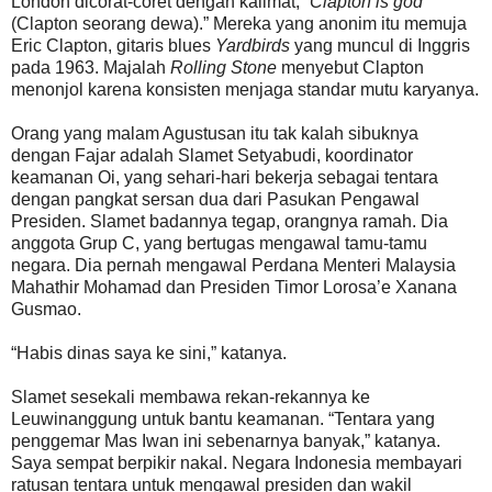
London dicorat-coret dengan kalimat, “
Clapton is god
(Clapton seorang dewa).” Mereka yang anonim itu memuja
Eric Clapton, gitaris blues
Yardbirds
yang muncul di Inggris
pada 1963. Majalah
Rolling Stone
menyebut Clapton
menonjol karena konsisten menjaga standar mutu karyanya.
Orang yang malam Agustusan itu tak kalah sibuknya
dengan Fajar adalah Slamet Setyabudi, koordinator
keamanan Oi, yang sehari-hari bekerja sebagai tentara
dengan pangkat sersan dua dari Pasukan Pengawal
Presiden. Slamet badannya tegap, orangnya ramah. Dia
anggota Grup C, yang bertugas mengawal tamu-tamu
negara. Dia pernah mengawal Perdana Menteri Malaysia
Mahathir Mohamad dan Presiden Timor Lorosa’e Xanana
Gusmao.
“Habis dinas saya ke sini,” katanya.
Slamet sesekali membawa rekan-rekannya ke
Leuwinanggung untuk bantu keamanan. “Tentara yang
penggemar Mas Iwan ini sebenarnya banyak,” katanya.
Saya sempat berpikir nakal. Negara Indonesia membayari
ratusan tentara untuk mengawal presiden dan wakil