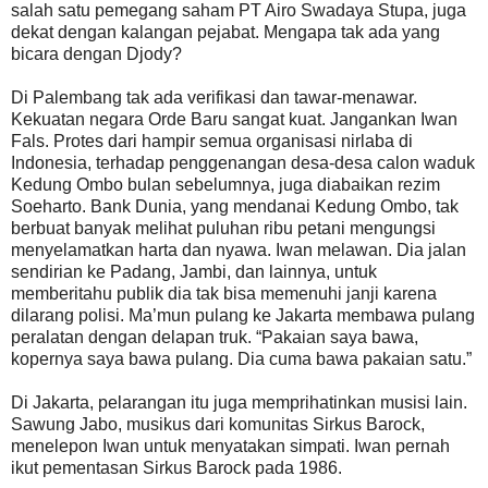
salah satu pemegang saham PT Airo Swadaya Stupa, juga
dekat dengan kalangan pejabat. Mengapa tak ada yang
bicara dengan Djody?
Di Palembang tak ada verifikasi dan tawar-menawar.
Kekuatan negara Orde Baru sangat kuat. Jangankan Iwan
Fals. Protes dari hampir semua organisasi nirlaba di
Indonesia, terhadap penggenangan desa-desa calon waduk
Kedung Ombo bulan sebelumnya, juga diabaikan rezim
Soeharto. Bank Dunia, yang mendanai Kedung Ombo, tak
berbuat banyak melihat puluhan ribu petani mengungsi
menyelamatkan harta dan nyawa. Iwan melawan. Dia jalan
sendirian ke Padang, Jambi, dan lainnya, untuk
memberitahu publik dia tak bisa memenuhi janji karena
dilarang polisi. Ma’mun pulang ke Jakarta membawa pulang
peralatan dengan delapan truk. “Pakaian saya bawa,
kopernya saya bawa pulang. Dia cuma bawa pakaian satu.”
Di Jakarta, pelarangan itu juga memprihatinkan musisi lain.
Sawung Jabo, musikus dari komunitas Sirkus Barock,
menelepon Iwan untuk menyatakan simpati. Iwan pernah
ikut pementasan Sirkus Barock pada 1986.