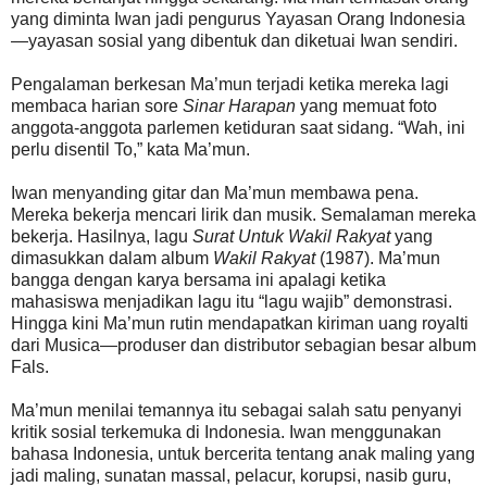
yang diminta Iwan jadi pengurus Yayasan Orang Indonesia
—yayasan sosial yang dibentuk dan diketuai Iwan sendiri.
Pengalaman berkesan Ma’mun terjadi ketika mereka lagi
membaca harian sore
Sinar Harapan
yang memuat foto
anggota-anggota parlemen ketiduran saat sidang. “Wah, ini
perlu disentil To,” kata Ma’mun.
Iwan menyanding gitar dan Ma’mun membawa pena.
Mereka bekerja mencari lirik dan musik. Semalaman mereka
bekerja. Hasilnya, lagu
Surat Untuk Wakil Rakyat
yang
dimasukkan dalam album
Wakil Rakyat
(1987). Ma’mun
bangga dengan karya bersama ini apalagi ketika
mahasiswa menjadikan lagu itu “lagu wajib” demonstrasi.
Hingga kini Ma’mun rutin mendapatkan kiriman uang royalti
dari Musica—produser dan distributor sebagian besar album
Fals.
Ma’mun menilai temannya itu sebagai salah satu penyanyi
kritik sosial terkemuka di Indonesia. Iwan menggunakan
bahasa Indonesia, untuk bercerita tentang anak maling yang
jadi maling, sunatan massal, pelacur, korupsi, nasib guru,