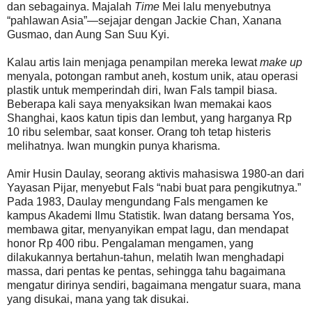
dan sebagainya. Majalah
Time
Mei lalu menyebutnya
“pahlawan Asia”—sejajar dengan Jackie Chan, Xanana
Gusmao, dan Aung San Suu Kyi.
Kalau artis lain menjaga penampilan mereka lewat
make up
menyala, potongan rambut aneh, kostum unik, atau operasi
plastik untuk memperindah diri, Iwan Fals tampil biasa.
Beberapa kali saya menyaksikan Iwan memakai kaos
Shanghai, kaos katun tipis dan lembut, yang harganya Rp
10 ribu selembar, saat konser. Orang toh tetap histeris
melihatnya. Iwan mungkin punya kharisma.
Amir Husin Daulay, seorang aktivis mahasiswa 1980-an dari
Yayasan Pijar, menyebut Fals “nabi buat para pengikutnya.”
Pada 1983, Daulay mengundang Fals mengamen ke
kampus Akademi Ilmu Statistik. Iwan datang bersama Yos,
membawa gitar, menyanyikan empat lagu, dan mendapat
honor Rp 400 ribu. Pengalaman mengamen, yang
dilakukannya bertahun-tahun, melatih Iwan menghadapi
massa, dari pentas ke pentas, sehingga tahu bagaimana
mengatur dirinya sendiri, bagaimana mengatur suara, mana
yang disukai, mana yang tak disukai.