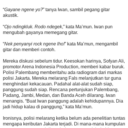
“
Gayane ngene yo?
” tanya Iwan, sambil pegang gitar
akustik.
“
Ojo ndingkluk. Rodo ndegek
,” kata Ma’mun. Iwan pun
mengubah gayanya memegang gitar.
“
Nek penyanyi rock ngene lho!
” kata Ma’mun, mengambil
gitar dan memberi contoh.
Mereka diskusi sebelum tidur. Keesokan harinya, Sofyan Ali,
promotor Arena Indonesia Production, memberi kabar buruk.
Polisi Palembang memberitahu ada radiogram dari markas
polisi Jakarta. Mereka melarang Fals melanjutkan tur guna
menghindari kekacauan. Padahal alat-alat sudah siap,
panggung sudah siap. Rencana pertunjukan Palembang,
Padang, Jambi, Medan, dan Banda Aceh dilarang. Iwan
menangis. “Buat Iwan panggung adalah kehidupannya. Dia
jadi hidup kalau di panggung,” kata Ma’mun.
Ironisnya, polisi melarang ketika belum ada penelitian tuntas
mengapa keributan Jakarta terjadi. Di mana-mana kumpulan