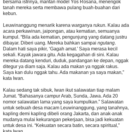
bersama istrinya, mantan model Yos Rosana, menengok
tanah mereka serta membawa pulang buah-buahan dari
kebun.
Leuwinanggung menarik karena warganya rukun. Kalau ada
acara perkawinan, jaipongan, atau kematian, semuanya
kumpul. “Bila ada kematian, pengunjung yang datang justru
dibayar. Diberi uang. Mereka bahkan sampai
ngutang
.
Dalam hati saya pikir, ‘Gagah amat.’ Saya merasa kecil
sekali. Kayak jawara gitu. Ada kegagahan di sini. Kalau
mereka datang kenduri, duduk, pandangan ke depan, nggak
ditegur ya diam saja. Kalau ada makan ya nggak rakus.
Saya kan dulu nggak tahu. Ada makanan ya saya makan,”
kata Iwan.
Kalau sedang tak sibuk, Iwan ikut salawatan tiap malam
Jumat. “Bahasanya campur Arab, Sunda, Jawa. Ada 20
nomor salawatan lama yang saya kumpulkan.” Salawatan
untuk sebuah desa macam Leuwinanggung, yang tanahnya,
kapling demi kapling dibeli orang Jakarta, dan anak-anak
mudanya mulai kekurangan pekerjaan, bisa jadi kekuatan
untuk desa ini. “Kekuatan secara batin, secara spiritual,”
kata Iwan.