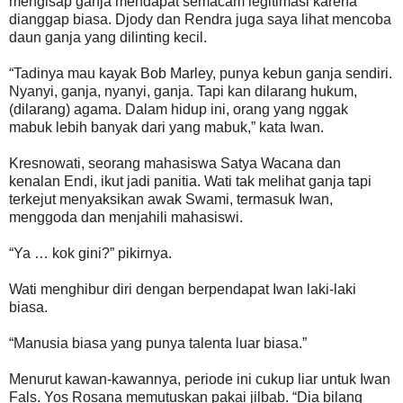
mengisap ganja mendapat semacam legitimasi karena
dianggap biasa. Djody dan Rendra juga saya lihat mencoba
daun ganja yang dilinting kecil.
“Tadinya mau kayak Bob Marley, punya kebun ganja sendiri.
Nyanyi, ganja, nyanyi, ganja. Tapi kan dilarang hukum,
(dilarang) agama. Dalam hidup ini, orang yang nggak
mabuk lebih banyak dari yang mabuk,” kata Iwan.
Kresnowati, seorang mahasiswa Satya Wacana dan
kenalan Endi, ikut jadi panitia. Wati tak melihat ganja tapi
terkejut menyaksikan awak Swami, termasuk Iwan,
menggoda dan menjahili mahasiswi.
“Ya … kok gini?” pikirnya.
Wati menghibur diri dengan berpendapat Iwan laki-laki
biasa.
“Manusia biasa yang punya talenta luar biasa.”
Menurut kawan-kawannya, periode ini cukup liar untuk Iwan
Fals. Yos Rosana memutuskan pakai jilbab. “Dia bilang