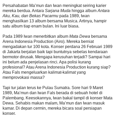
Persahabatan Ma’mun dan Iwan meningkat seiring karier
mereka berdua. Antara
Sarjana Muda
hingga album
Antara
Aku, Kau, dan Bekas Pacarmu
pada 1989, Iwan
menghasilkan 13 album bersama Musica. Artinya, hampir
satu album tiap enam bulan. Ini luar biasa.
Pada 1989 Iwan menerbitkan album
Mata Dewa
bersama
Arena Indonesia Production (Airo). Mereka berniat
mengadakan tur 100 kota. Konser perdana 26 Februari 1989
di Jakarta berjalan baik tapi buntutnya sebelas kendaraan
bermotor dirusak. Mengapa kerusuhan terjadi? Sampai hari
ini belum ada penjelasan rinci. Apa polisi kurang
profesional? Atau Arena Indonesia Production kurang siap?
Atau Fals mengeluarkan kalimat-kalimat yang
memprovokasi massa?
Tapi tur jalan terus ke Pulau Sumatra. Sore hari 9 Maret
1989, Ma’mun dan Iwan Fals berada di sebuah hotel di
Palembang. Keesokannya, Iwan bakal tampil di konser Mata
Dewa. Sehabis makan malam, Ma’mun dan Iwan masuk
kamar. Di depan cermin, mereka bicara soal persiapan
konser.