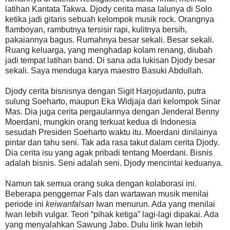
latihan Kantata Takwa. Djody cerita masa lalunya di Solo
ketika jadi gitaris sebuah kelompok musik rock. Orangnya
flamboyan, rambutnya tersisir rapi, kulitnya bersih,
pakaiannya bagus. Rumahnya besar sekali. Besar sekali.
Ruang keluarga, yang menghadap kolam renang, diubah
jadi tempat latihan band. Di sana ada lukisan Djody besar
sekali. Saya menduga karya maestro Basuki Abdullah.
Djody cerita bisnisnya dengan Sigit Harjojudanto, putra
sulung Soeharto, maupun Eka Widjaja dari kelompok Sinar
Mas. Dia juga cerita pergaulannya dengan Jenderal Benny
Moerdani, mungkin orang terkuat kedua di Indonesia
sesudah Presiden Soeharto waktu itu. Moerdani dinilainya
pintar dan tahu seni. Tak ada rasa takut dalam cerita Djody.
Dia cerita isu yang agak pribadi tentang Moerdani. Bisnis
adalah bisnis. Seni adalah seni. Djody mencintai keduanya.
Namun tak semua orang suka dengan kolaborasi ini.
Beberapa penggemar Fals dan wartawan musik menilai
periode ini
keiwanfalsan
Iwan menurun. Ada yang menilai
Iwan lebih vulgar. Teori “pihak ketiga” lagi-lagi dipakai. Ada
yang menyalahkan Sawung Jabo. Dulu lirik Iwan lebih