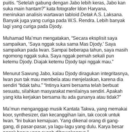
puitis. “Setelah gabung dengan Jabo lebih keras, Jabo kan
suka main hantam?” kata fotografer Idon Haryana,
menirukan analisis wartawan tabloid
Detak
A.S. Laksana.
Banyak juga yang curiga pada W.S. Rendra. Lebih banyak
lagi yang curiga pada Djody.
Muhamad Ma’mun mengatakan, “Secara eksplisit saya
sampaikan, ‘Saya nggak suka sama Mas Djody.’ Saya
sampaikan pada Iwan. Sampai beberapa tahun, saya masih
ngomong nggak suka. Saya nggak pernah sekali pun
ketemu Djody. Diajak ketemu Djody tapi nggak mau.”
Menurut Sawung Jabo, kalau Djody diragukan integritasnya,
Iwan pun tak mau membela atau menjelaskan, karena dia
sendiri “tidak tahu.” “Intinya kami bersama telah berbuat
sesuatu, silahkan masyarakat menilainya sendiri. Apakah
yang kita kerjakan bersama itu ada gunanya atau tidak?”
Ma’mun menganggap musik Kantata Takwa, yang memakai
koor, synthesizer, dan kecanggihan lain, tak cocok untuk
Iwan. “Ini bukan kemajuan. Yang dikenal orang di gang-
gang, di pasar-pasar, ya lagu-lagu yang dulu. Karya besar