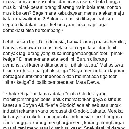
massa punya potensi ribut, dari massa sepak bola hingga
musik. Ini tak berarti orang dilarang main bola atau nonton
musik bukan? Bagaimana kebudayaan manusia akan maju
kalau khawatir ribut? Bukankah polisi dibayar, bahkan
negara diadakan, agar kebudayaan bisa maju, agar
demokrasi bisa berkembang?
Lebih susah lagi. Di Indonesia, banyak orang malas berpikir,
banyak wartawan malas melakukan reportase, dan lebih
banyak lagi orang yang suka mengembangkan teori “pihak
ketiga.” Di mana-mana ada teori ini. Buruh dilarang
demonstrasi karena ditunggangi “pihak ketiga.” Mahasiswa
bikin rusuh karena “pihak ketiga.” Saya mempelajari laporan
berbagai suratkabar Indonesia dan melihat ada tiga teori
“pihak ketiga” di balik pembredelan Mata Dewa.
“Pihak ketiga” pertama adalah “mafia Glodok” yang
meminjam tangan polisi untuk mematahkan gaya distribusi
kaset ala Sofyan Ali. “Mafia Glodok” adalah sebutan untuk
industri rekaman yang berpusat di Glodok, Jakarta. Mereka
kebanyakan dikelola pengusaha Indonesia etnik Tionghoa
dan dianggap kurang menghargai seni, kurang menghargai
musisi, tapi menguasai distribusi kaset. Spekulasi ini datang