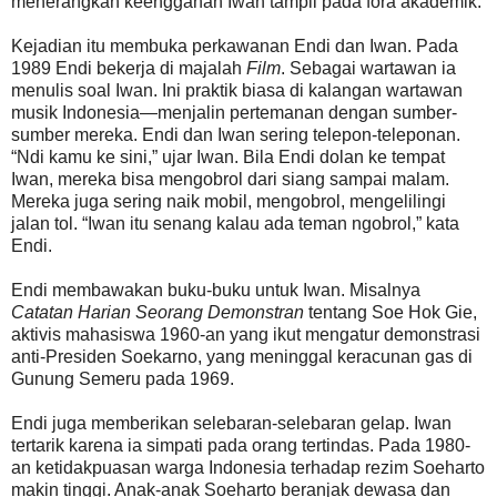
menerangkan keengganan Iwan tampil pada fora akademik.
Kejadian itu membuka perkawanan Endi dan Iwan. Pada
1989 Endi bekerja di majalah
Film
. Sebagai wartawan ia
menulis soal Iwan. Ini praktik biasa di kalangan wartawan
musik Indonesia—menjalin pertemanan dengan sumber-
sumber mereka. Endi dan Iwan sering telepon-teleponan.
“Ndi kamu ke sini,” ujar Iwan. Bila Endi dolan ke tempat
Iwan, mereka bisa mengobrol dari siang sampai malam.
Mereka juga sering naik mobil, mengobrol, mengelilingi
jalan tol. “Iwan itu senang kalau ada teman ngobrol,” kata
Endi.
Endi membawakan buku-buku untuk Iwan. Misalnya
Catatan Harian Seorang Demonstran
tentang Soe Hok Gie,
aktivis mahasiswa 1960-an yang ikut mengatur demonstrasi
anti-Presiden Soekarno, yang meninggal keracunan gas di
Gunung Semeru pada 1969.
Endi juga memberikan selebaran-selebaran gelap. Iwan
tertarik karena ia simpati pada orang tertindas. Pada 1980-
an ketidakpuasan warga Indonesia terhadap rezim Soeharto
makin tinggi. Anak-anak Soeharto beranjak dewasa dan