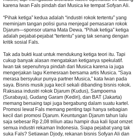
karena Iwan Fals pindah dari Musica ke tempat Sofyan Ali.
“Pihak ketiga” kedua adalah “industri rokok tertentu” yang
meminjam tangan polisi guna menjegal pemasaran rokok
Djarum—sponsor utama Mata Dewa. “Pihak ketiga” ketiga
adalah pejabat-pejabat “tertentu” yang tak senang dengan
kritik sosial Fals.
Tak ada bukti kuat untuk mendukung ketiga teori itu. Tapi
cukup banyak alasan mengatakan ketiganya spekulatif.
Iwan tak sepenuhnya pindah dari Musica karena ia juga
mengerjakan lagu Kemesraan bersama artis Musica. “Saya
merasa bersyukur punya partner Musica,” kata Iwan pada
saya. Bisnis musik juga kecil sekali dibanding bisnis rokok.
Raksasa industri rokok Djarum (Kudus), Sampoerna
(Surabaya), Gudang Garam (Kediri), dan BAT (Jakarta)
memang bersaing tapi juga bergabung dalam suatu kartel.
Promosi lewat Fals memang penting tapi hanya sebagian
kecil dari promosi Djarum. Keuntungan Djarum tahun lalu
saja sebesar Rp 2,08 triliun atau hampir dua kali lipat omzet
semua industri rekaman Indonesia. Siapa pejabat yang tak
suka Fals? Setiawan Djody, rekanan bisnis Sofyan Ali dan