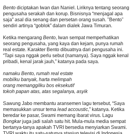
Bento
diciptakan Iwan dan Naniel. Liriknya tentang seorang
pengusaha serakah dan korup. Bisnisnya “menjagal apa
saja” asal dia senang dan persetan orang susah. "Bento"
sendiri artinya “goblok” dalam dialek Jawa Timuran.
Ketika mengarang
Bento
, Iwan sempat memperhatikan
seorang pengusaha, yang kaya dan kejam, punya rumah
real estate. Karakter Bento dibuatnya dari pengusaha ini.
“Tapi saya nggak perlu sebut (namanya). Saya nggak kenal
pribadi, kenal jarak jauh,” katanya pada saya.
namaku Bento, rumah real estate
mobilku banyak, harta melimpah
orang memanggilku bos eksekutif
tokoh papan atas, atas segalanya, asyik
Sawung Jabo membantu aransemen lagu tersebut, “Saya
memasukkan unsur tema
lead accoustic
,” katanya. Ketika
beredar ke pasar, Swami memang ibarat virus. Lagu
Bongkar
juga jadi salah satu hit. Mula-mula media sempat
bertanya-tanya apakah TVRI bersedia menyiarkan Swami.
TVRI waktu itu satu-satunya stasiun televisi di Indonesia.