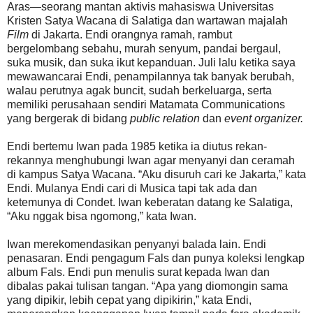
Aras—seorang mantan aktivis mahasiswa Universitas
Kristen Satya Wacana di Salatiga dan wartawan majalah
Film
di Jakarta. Endi orangnya ramah, rambut
bergelombang sebahu, murah senyum, pandai bergaul,
suka musik, dan suka ikut kepanduan. Juli lalu ketika saya
mewawancarai Endi, penampilannya tak banyak berubah,
walau perutnya agak buncit, sudah berkeluarga, serta
memiliki perusahaan sendiri Matamata Communications
yang bergerak di bidang
public relation
dan
event organizer.
Endi bertemu Iwan pada 1985 ketika ia diutus rekan-
rekannya menghubungi Iwan agar menyanyi dan ceramah
di kampus Satya Wacana. “Aku disuruh cari ke Jakarta,” kata
Endi. Mulanya Endi cari di Musica tapi tak ada dan
ketemunya di Condet. Iwan keberatan datang ke Salatiga,
“Aku nggak bisa ngomong,” kata Iwan.
Iwan merekomendasikan penyanyi balada lain. Endi
penasaran. Endi pengagum Fals dan punya koleksi lengkap
album Fals. Endi pun menulis surat kepada Iwan dan
dibalas pakai tulisan tangan. “Apa yang diomongin sama
yang dipikir, lebih cepat yang dipikirin,” kata Endi,