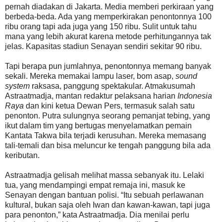
pernah diadakan di Jakarta. Media memberi perkiraan yang
berbeda-beda. Ada yang memperkirakan penontonnya 100
ribu orang tapi ada juga yang 150 ribu. Sulit untuk tahu
mana yang lebih akurat karena metode perhitungannya tak
jelas. Kapasitas stadiun Senayan sendiri sekitar 90 ribu.
Tapi berapa pun jumlahnya, penontonnya memang banyak
sekali. Mereka memakai lampu laser, bom asap,
sound
system
raksasa, panggung spektakular. Atmakusumah
Astraatmadja, mantan redaktur pelaksana harian
Indonesia
Raya
dan kini ketua Dewan Pers, termasuk salah satu
penonton. Putra sulungnya seorang pemanjat tebing, yang
ikut dalam tim yang bertugas menyelamatkan pemain
Kantata Takwa bila terjadi kerusuhan. Mereka memasang
tali-temali dan bisa meluncur ke tengah panggung bila ada
keributan.
Astraatmadja gelisah melihat massa sebanyak itu. Lelaki
tua, yang mendampingi empat remaja ini, masuk ke
Senayan dengan bantuan polisi. “Itu sebuah perlawanan
kultural, bukan saja oleh Iwan dan kawan-kawan, tapi juga
para penonton,” kata Astraatmadja. Dia menilai perlu