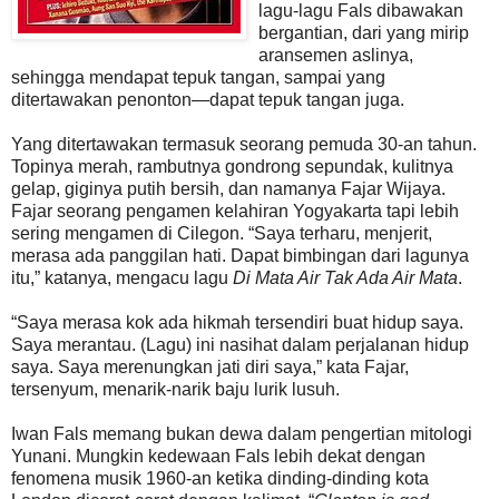
lagu-lagu Fals dibawakan
bergantian, dari yang mirip
aransemen aslinya,
sehingga mendapat tepuk tangan, sampai yang
ditertawakan penonton—dapat tepuk tangan juga.
Yang ditertawakan termasuk seorang pemuda 30-an tahun.
Topinya merah, rambutnya gondrong sepundak, kulitnya
gelap, giginya putih bersih, dan namanya Fajar Wijaya.
Fajar seorang pengamen kelahiran Yogyakarta tapi lebih
sering mengamen di Cilegon. “Saya terharu, menjerit,
merasa ada panggilan hati. Dapat bimbingan dari lagunya
itu,” katanya, mengacu lagu
Di Mata Air Tak Ada Air Mata
.
“Saya merasa kok ada hikmah tersendiri buat hidup saya.
Saya merantau. (Lagu) ini nasihat dalam perjalanan hidup
saya. Saya merenungkan jati diri saya,” kata Fajar,
tersenyum, menarik-narik baju lurik lusuh.
Iwan Fals memang bukan dewa dalam pengertian mitologi
Yunani. Mungkin kedewaan Fals lebih dekat dengan
fenomena musik 1960-an ketika dinding-dinding kota