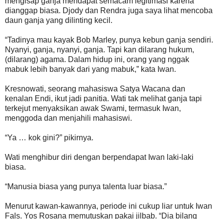
mengisap ganja mendapat semacam legitimasi karena
dianggap biasa. Djody dan Rendra juga saya lihat mencoba
daun ganja yang dilinting kecil.
“Tadinya mau kayak Bob Marley, punya kebun ganja sendiri.
Nyanyi, ganja, nyanyi, ganja. Tapi kan dilarang hukum,
(dilarang) agama. Dalam hidup ini, orang yang nggak
mabuk lebih banyak dari yang mabuk,” kata Iwan.
Kresnowati, seorang mahasiswa Satya Wacana dan
kenalan Endi, ikut jadi panitia. Wati tak melihat ganja tapi
terkejut menyaksikan awak Swami, termasuk Iwan,
menggoda dan menjahili mahasiswi.
“Ya … kok gini?” pikirnya.
Wati menghibur diri dengan berpendapat Iwan laki-laki
biasa.
“Manusia biasa yang punya talenta luar biasa.”
Menurut kawan-kawannya, periode ini cukup liar untuk Iwan
Fals. Yos Rosana memutuskan pakai jilbab. “Dia bilang