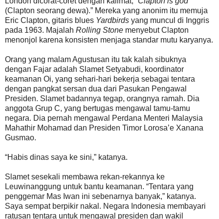
London dicorat-coret dengan kalimat, “
Clapton is god
(Clapton seorang dewa).” Mereka yang anonim itu memuja
Eric Clapton, gitaris blues
Yardbirds
yang muncul di Inggris
pada 1963. Majalah
Rolling Stone
menyebut Clapton
menonjol karena konsisten menjaga standar mutu karyanya.
Orang yang malam Agustusan itu tak kalah sibuknya
dengan Fajar adalah Slamet Setyabudi, koordinator
keamanan Oi, yang sehari-hari bekerja sebagai tentara
dengan pangkat sersan dua dari Pasukan Pengawal
Presiden. Slamet badannya tegap, orangnya ramah. Dia
anggota Grup C, yang bertugas mengawal tamu-tamu
negara. Dia pernah mengawal Perdana Menteri Malaysia
Mahathir Mohamad dan Presiden Timor Lorosa’e Xanana
Gusmao.
“Habis dinas saya ke sini,” katanya.
Slamet sesekali membawa rekan-rekannya ke
Leuwinanggung untuk bantu keamanan. “Tentara yang
penggemar Mas Iwan ini sebenarnya banyak,” katanya.
Saya sempat berpikir nakal. Negara Indonesia membayari
ratusan tentara untuk mengawal presiden dan wakil