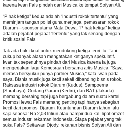
karena Iwan Fals pindah dari Musica ke tempat Sofyan Ali.
“Pihak ketiga” kedua adalah “industri rokok tertentu” yang
meminjam tangan polisi guna menjegal pemasaran rokok
Djarum—sponsor utama Mata Dewa. “Pihak ketiga” ketiga
adalah pejabat-pejabat “tertentu” yang tak senang dengan
kritik sosial Fals.
Tak ada bukti kuat untuk mendukung ketiga teori itu. Tapi
cukup banyak alasan mengatakan ketiganya spekulatif.
Iwan tak sepenuhnya pindah dari Musica karena ia juga
mengerjakan lagu Kemesraan bersama artis Musica. “Saya
merasa bersyukur punya partner Musica,” kata Iwan pada
saya. Bisnis musik juga kecil sekali dibanding bisnis rokok.
Raksasa industri rokok Djarum (Kudus), Sampoerna
(Surabaya), Gudang Garam (Kediri), dan BAT (Jakarta)
memang bersaing tapi juga bergabung dalam suatu kartel.
Promosi lewat Fals memang penting tapi hanya sebagian
kecil dari promosi Djarum. Keuntungan Djarum tahun lalu
saja sebesar Rp 2,08 triliun atau hampir dua kali lipat omzet
semua industri rekaman Indonesia. Siapa pejabat yang tak
suka Fals? Setiawan Djody, rekanan bisnis Sofyan Ali dan