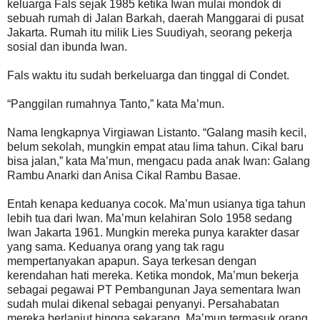
keluarga Fals sejak 1985 ketika Iwan mulai mondok di
sebuah rumah di Jalan Barkah, daerah Manggarai di pusat
Jakarta. Rumah itu milik Lies Suudiyah, seorang pekerja
sosial dan ibunda Iwan.
Fals waktu itu sudah berkeluarga dan tinggal di Condet.
“Panggilan rumahnya Tanto,” kata Ma’mun.
Nama lengkapnya Virgiawan Listanto. “Galang masih kecil,
belum sekolah, mungkin empat atau lima tahun. Cikal baru
bisa jalan,” kata Ma’mun, mengacu pada anak Iwan: Galang
Rambu Anarki dan Anisa Cikal Rambu Basae.
Entah kenapa keduanya cocok. Ma’mun usianya tiga tahun
lebih tua dari Iwan. Ma’mun kelahiran Solo 1958 sedang
Iwan Jakarta 1961. Mungkin mereka punya karakter dasar
yang sama. Keduanya orang yang tak ragu
mempertanyakan apapun. Saya terkesan dengan
kerendahan hati mereka. Ketika mondok, Ma’mun bekerja
sebagai pegawai PT Pembangunan Jaya sementara Iwan
sudah mulai dikenal sebagai penyanyi. Persahabatan
mereka berlanjut hingga sekarang. Ma’mun termasuk orang