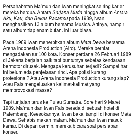
Persahabatan Ma’mun dan Iwan meningkat seiring karier
mereka berdua. Antara
Sarjana Muda
hingga album
Antara
Aku, Kau, dan Bekas Pacarmu
pada 1989, Iwan
menghasilkan 13 album bersama Musica. Artinya, hampir
satu album tiap enam bulan. Ini luar biasa.
Pada 1989 Iwan menerbitkan album
Mata Dewa
bersama
Arena Indonesia Production (Airo). Mereka berniat
mengadakan tur 100 kota. Konser perdana 26 Februari 1989
di Jakarta berjalan baik tapi buntutnya sebelas kendaraan
bermotor dirusak. Mengapa kerusuhan terjadi? Sampai hari
ini belum ada penjelasan rinci. Apa polisi kurang
profesional? Atau Arena Indonesia Production kurang siap?
Atau Fals mengeluarkan kalimat-kalimat yang
memprovokasi massa?
Tapi tur jalan terus ke Pulau Sumatra. Sore hari 9 Maret
1989, Ma’mun dan Iwan Fals berada di sebuah hotel di
Palembang. Keesokannya, Iwan bakal tampil di konser Mata
Dewa. Sehabis makan malam, Ma’mun dan Iwan masuk
kamar. Di depan cermin, mereka bicara soal persiapan
konser.