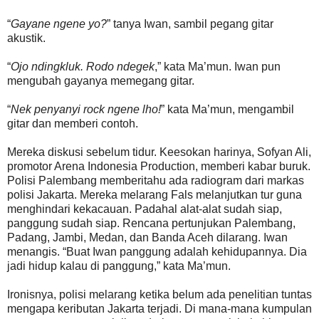
“
Gayane ngene yo?
” tanya Iwan, sambil pegang gitar
akustik.
“
Ojo ndingkluk. Rodo ndegek
,” kata Ma’mun. Iwan pun
mengubah gayanya memegang gitar.
“
Nek penyanyi rock ngene lho!
” kata Ma’mun, mengambil
gitar dan memberi contoh.
Mereka diskusi sebelum tidur. Keesokan harinya, Sofyan Ali,
promotor Arena Indonesia Production, memberi kabar buruk.
Polisi Palembang memberitahu ada radiogram dari markas
polisi Jakarta. Mereka melarang Fals melanjutkan tur guna
menghindari kekacauan. Padahal alat-alat sudah siap,
panggung sudah siap. Rencana pertunjukan Palembang,
Padang, Jambi, Medan, dan Banda Aceh dilarang. Iwan
menangis. “Buat Iwan panggung adalah kehidupannya. Dia
jadi hidup kalau di panggung,” kata Ma’mun.
Ironisnya, polisi melarang ketika belum ada penelitian tuntas
mengapa keributan Jakarta terjadi. Di mana-mana kumpulan