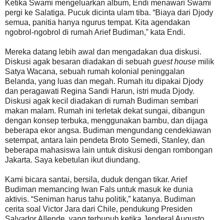
Ketika Swami mengeluarkan album, Endi menawari Swami
pergi ke Salatiga. Pucuk dicinta ulam tiba. “Biaya dari Djody
semua, panitia hanya ngurus tempat. Kita agendakan
ngobrol-ngobrol di rumah Arief Budiman,” kata Endi.
Mereka datang lebih awal dan mengadakan dua diskusi.
Diskusi agak besaran diadakan di sebuah
guest house
milik
Satya Wacana, sebuah rumah kolonial peninggalan
Belanda, yang luas dan megah. Rumah itu dipakai Djody
dan peragawati Regina Sandi Harun, istri muda Djody.
Diskusi agak kecil diadakan di rumah Budiman sembari
makan malam. Rumah ini terletak dekat sungai, dibangun
dengan konsep terbuka, menggunakan bambu, dan dijaga
beberapa ekor angsa. Budiman mengundang cendekiawan
setempat, antara lain pendeta Broto Semedi, Stanley, dan
beberapa mahasiswa lain untuk diskusi dengan rombongan
Jakarta. Saya kebetulan ikut diundang.
Kami bicara santai, bersila, duduk dengan tikar. Arief
Budiman memancing Iwan Fals untuk masuk ke dunia
aktivis. “Seniman harus tahu politik,” katanya. Budiman
cerita soal Victor Jara dari Chile, pendukung Presiden
Salvador Allende, yang terbunuh ketika Jenderal Augusto