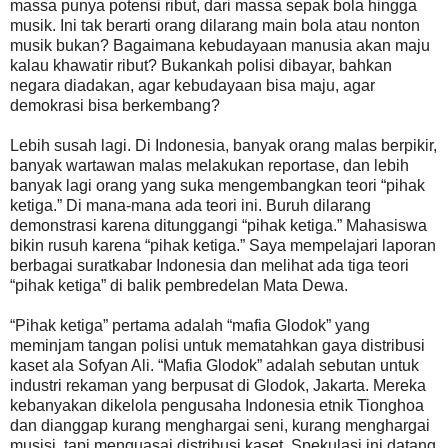
massa punya potensi ribut, dari massa sepak bola hingga
musik. Ini tak berarti orang dilarang main bola atau nonton
musik bukan? Bagaimana kebudayaan manusia akan maju
kalau khawatir ribut? Bukankah polisi dibayar, bahkan
negara diadakan, agar kebudayaan bisa maju, agar
demokrasi bisa berkembang?
Lebih susah lagi. Di Indonesia, banyak orang malas berpikir,
banyak wartawan malas melakukan reportase, dan lebih
banyak lagi orang yang suka mengembangkan teori “pihak
ketiga.” Di mana-mana ada teori ini. Buruh dilarang
demonstrasi karena ditunggangi “pihak ketiga.” Mahasiswa
bikin rusuh karena “pihak ketiga.” Saya mempelajari laporan
berbagai suratkabar Indonesia dan melihat ada tiga teori
“pihak ketiga” di balik pembredelan Mata Dewa.
“Pihak ketiga” pertama adalah “mafia Glodok” yang
meminjam tangan polisi untuk mematahkan gaya distribusi
kaset ala Sofyan Ali. “Mafia Glodok” adalah sebutan untuk
industri rekaman yang berpusat di Glodok, Jakarta. Mereka
kebanyakan dikelola pengusaha Indonesia etnik Tionghoa
dan dianggap kurang menghargai seni, kurang menghargai
musisi, tapi menguasai distribusi kaset. Spekulasi ini datang