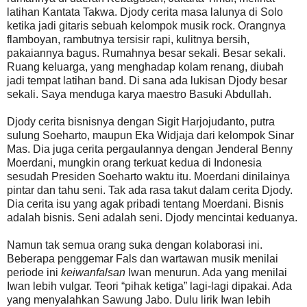
latihan Kantata Takwa. Djody cerita masa lalunya di Solo
ketika jadi gitaris sebuah kelompok musik rock. Orangnya
flamboyan, rambutnya tersisir rapi, kulitnya bersih,
pakaiannya bagus. Rumahnya besar sekali. Besar sekali.
Ruang keluarga, yang menghadap kolam renang, diubah
jadi tempat latihan band. Di sana ada lukisan Djody besar
sekali. Saya menduga karya maestro Basuki Abdullah.
Djody cerita bisnisnya dengan Sigit Harjojudanto, putra
sulung Soeharto, maupun Eka Widjaja dari kelompok Sinar
Mas. Dia juga cerita pergaulannya dengan Jenderal Benny
Moerdani, mungkin orang terkuat kedua di Indonesia
sesudah Presiden Soeharto waktu itu. Moerdani dinilainya
pintar dan tahu seni. Tak ada rasa takut dalam cerita Djody.
Dia cerita isu yang agak pribadi tentang Moerdani. Bisnis
adalah bisnis. Seni adalah seni. Djody mencintai keduanya.
Namun tak semua orang suka dengan kolaborasi ini.
Beberapa penggemar Fals dan wartawan musik menilai
periode ini
keiwanfalsan
Iwan menurun. Ada yang menilai
Iwan lebih vulgar. Teori “pihak ketiga” lagi-lagi dipakai. Ada
yang menyalahkan Sawung Jabo. Dulu lirik Iwan lebih