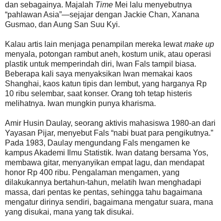
dan sebagainya. Majalah
Time
Mei lalu menyebutnya
“pahlawan Asia”—sejajar dengan Jackie Chan, Xanana
Gusmao, dan Aung San Suu Kyi.
Kalau artis lain menjaga penampilan mereka lewat
make up
menyala, potongan rambut aneh, kostum unik, atau operasi
plastik untuk memperindah diri, Iwan Fals tampil biasa.
Beberapa kali saya menyaksikan Iwan memakai kaos
Shanghai, kaos katun tipis dan lembut, yang harganya Rp
10 ribu selembar, saat konser. Orang toh tetap histeris
melihatnya. Iwan mungkin punya kharisma.
Amir Husin Daulay, seorang aktivis mahasiswa 1980-an dari
Yayasan Pijar, menyebut Fals “nabi buat para pengikutnya.”
Pada 1983, Daulay mengundang Fals mengamen ke
kampus Akademi Ilmu Statistik. Iwan datang bersama Yos,
membawa gitar, menyanyikan empat lagu, dan mendapat
honor Rp 400 ribu. Pengalaman mengamen, yang
dilakukannya bertahun-tahun, melatih Iwan menghadapi
massa, dari pentas ke pentas, sehingga tahu bagaimana
mengatur dirinya sendiri, bagaimana mengatur suara, mana
yang disukai, mana yang tak disukai.