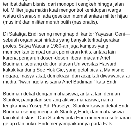
terlibat dalam bisnis, dari monopoli cengkeh hingga jalan
tol. Militer juga makin kuat mengontrol kehidupan warga
walau di sana-sini ada gesekan internal antara militer hijau
(muslim) dan militer merah putih (nasionalis).
Di Salatiga Endi sering menginap di kantor Yayasan Geni—
sebuah organisasi nirlaba yang banyak terlibat gerakan
protes. Satya Wacana 1980-an juga kampus yang
memberikan tempat untuk pemikiran kritis, antara lain
karena pengaruh dosen-dosen liberal macam Arief
Budiman, seorang doktor lulusan Universitas Harvard,
kakak kandung Soe Hok Gie, yang getol bicara Marxisme,
negara, masyarakat, demokrasi, dan acapkali diwawancarai
media. “Iwan ngefans sama Arief Budiman,” kata Endi.
Budiman dekat dengan mahasiswa, antara lain dengan
Stanley, panggilan seorang aktivis mahasiwa, nama
lengkapnya Yosep Adi Prasetyo. Stanley kawan dekat Endi.
Budiman sering mengajak Stanley, Endi, dan mahasiswa
lain ikut diskusi. Dari Stanley pula Endi menerima selebaran
gelap dan buku. Endi menyampaikannya pada Fals.