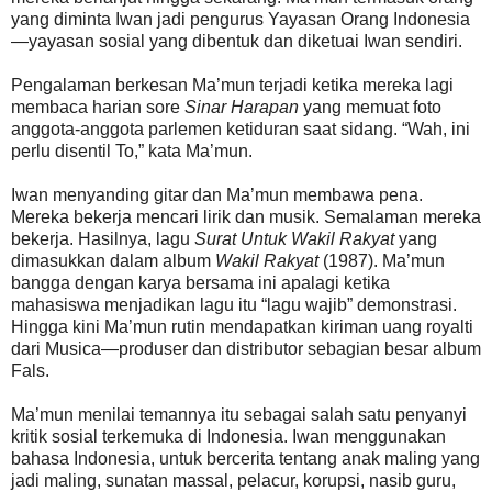
yang diminta Iwan jadi pengurus Yayasan Orang Indonesia
—yayasan sosial yang dibentuk dan diketuai Iwan sendiri.
Pengalaman berkesan Ma’mun terjadi ketika mereka lagi
membaca harian sore
Sinar Harapan
yang memuat foto
anggota-anggota parlemen ketiduran saat sidang. “Wah, ini
perlu disentil To,” kata Ma’mun.
Iwan menyanding gitar dan Ma’mun membawa pena.
Mereka bekerja mencari lirik dan musik. Semalaman mereka
bekerja. Hasilnya, lagu
Surat Untuk Wakil Rakyat
yang
dimasukkan dalam album
Wakil Rakyat
(1987). Ma’mun
bangga dengan karya bersama ini apalagi ketika
mahasiswa menjadikan lagu itu “lagu wajib” demonstrasi.
Hingga kini Ma’mun rutin mendapatkan kiriman uang royalti
dari Musica—produser dan distributor sebagian besar album
Fals.
Ma’mun menilai temannya itu sebagai salah satu penyanyi
kritik sosial terkemuka di Indonesia. Iwan menggunakan
bahasa Indonesia, untuk bercerita tentang anak maling yang
jadi maling, sunatan massal, pelacur, korupsi, nasib guru,