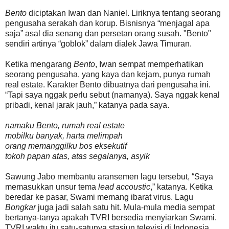
Bento
diciptakan Iwan dan Naniel. Liriknya tentang seorang
pengusaha serakah dan korup. Bisnisnya “menjagal apa
saja” asal dia senang dan persetan orang susah. "Bento"
sendiri artinya “goblok” dalam dialek Jawa Timuran.
Ketika mengarang
Bento
, Iwan sempat memperhatikan
seorang pengusaha, yang kaya dan kejam, punya rumah
real estate. Karakter Bento dibuatnya dari pengusaha ini.
“Tapi saya nggak perlu sebut (namanya). Saya nggak kenal
pribadi, kenal jarak jauh,” katanya pada saya.
namaku Bento, rumah real estate
mobilku banyak, harta melimpah
orang memanggilku bos eksekutif
tokoh papan atas, atas segalanya, asyik
Sawung Jabo membantu aransemen lagu tersebut, “Saya
memasukkan unsur tema
lead accoustic
,” katanya. Ketika
beredar ke pasar, Swami memang ibarat virus. Lagu
Bongkar
juga jadi salah satu hit. Mula-mula media sempat
bertanya-tanya apakah TVRI bersedia menyiarkan Swami.
TVRI waktu itu satu-satunya stasiun televisi di Indonesia.