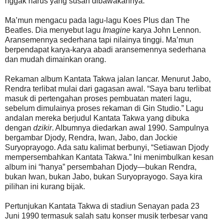
nggak harus yang susah dibawakannya.”
Ma’mun mengacu pada lagu-lagu Koes Plus dan The
Beatles. Dia menyebut lagu
Imagine
karya John Lennon.
Aransemennya sederhana tapi nilainya tinggi. Ma’mun
berpendapat karya-karya abadi aransemennya sederhana
dan mudah dimainkan orang.
Rekaman album Kantata Takwa jalan lancar. Menurut Jabo,
Rendra terlibat mulai dari gagasan awal. “Saya baru terlibat
masuk di pertengahan proses pembuatan materi lagu,
sebelum dimulainya proses rekaman di Gin Studio.” Lagu
andalan mereka berjudul Kantata Takwa yang dibuka
dengan
dzikir
. Albumnya diedarkan awal 1990. Sampulnya
bergambar Djody, Rendra, Iwan, Jabo, dan Jockie
Suryoprayogo. Ada satu kalimat berbunyi, “Setiawan Djody
mempersembahkan Kantata Takwa.” Ini menimbulkan kesan
album ini “hanya” persembahan Djody—bukan Rendra,
bukan Iwan, bukan Jabo, bukan Suryoprayogo. Saya kira
pilihan ini kurang bijak.
Pertunjukan Kantata Takwa di stadiun Senayan pada 23
Juni 1990 termasuk salah satu konser musik terbesar yang