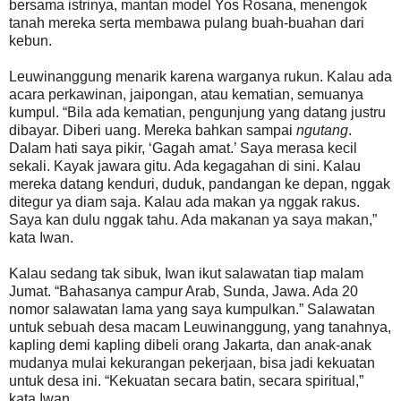
bersama istrinya, mantan model Yos Rosana, menengok
tanah mereka serta membawa pulang buah-buahan dari
kebun.
Leuwinanggung menarik karena warganya rukun. Kalau ada
acara perkawinan, jaipongan, atau kematian, semuanya
kumpul. “Bila ada kematian, pengunjung yang datang justru
dibayar. Diberi uang. Mereka bahkan sampai
ngutang
.
Dalam hati saya pikir, ‘Gagah amat.’ Saya merasa kecil
sekali. Kayak jawara gitu. Ada kegagahan di sini. Kalau
mereka datang kenduri, duduk, pandangan ke depan, nggak
ditegur ya diam saja. Kalau ada makan ya nggak rakus.
Saya kan dulu nggak tahu. Ada makanan ya saya makan,”
kata Iwan.
Kalau sedang tak sibuk, Iwan ikut salawatan tiap malam
Jumat. “Bahasanya campur Arab, Sunda, Jawa. Ada 20
nomor salawatan lama yang saya kumpulkan.” Salawatan
untuk sebuah desa macam Leuwinanggung, yang tanahnya,
kapling demi kapling dibeli orang Jakarta, dan anak-anak
mudanya mulai kekurangan pekerjaan, bisa jadi kekuatan
untuk desa ini. “Kekuatan secara batin, secara spiritual,”
kata Iwan.