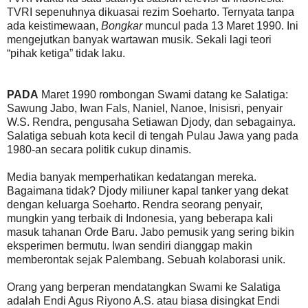
TVRI sepenuhnya dikuasai rezim Soeharto. Ternyata tanpa
ada keistimewaan,
Bongkar
muncul pada 13 Maret 1990. Ini
mengejutkan banyak wartawan musik. Sekali lagi teori
“pihak ketiga” tidak laku.
PADA
Maret 1990 rombongan Swami datang ke Salatiga:
Sawung Jabo, Iwan Fals, Naniel, Nanoe, Inisisri, penyair
W.S. Rendra, pengusaha Setiawan Djody, dan sebagainya.
Salatiga sebuah kota kecil di tengah Pulau Jawa yang pada
1980-an secara politik cukup dinamis.
Media banyak memperhatikan kedatangan mereka.
Bagaimana tidak? Djody miliuner kapal tanker yang dekat
dengan keluarga Soeharto. Rendra seorang penyair,
mungkin yang terbaik di Indonesia, yang beberapa kali
masuk tahanan Orde Baru. Jabo pemusik yang sering bikin
eksperimen bermutu. Iwan sendiri dianggap makin
memberontak sejak Palembang. Sebuah kolaborasi unik.
Orang yang berperan mendatangkan Swami ke Salatiga
adalah Endi Agus Riyono A.S. atau biasa disingkat Endi