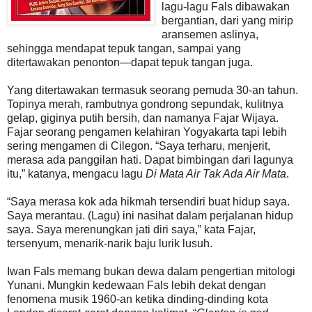
lagu-lagu Fals dibawakan
bergantian, dari yang mirip
aransemen aslinya,
sehingga mendapat tepuk tangan, sampai yang
ditertawakan penonton—dapat tepuk tangan juga.
Yang ditertawakan termasuk seorang pemuda 30-an tahun.
Topinya merah, rambutnya gondrong sepundak, kulitnya
gelap, giginya putih bersih, dan namanya Fajar Wijaya.
Fajar seorang pengamen kelahiran Yogyakarta tapi lebih
sering mengamen di Cilegon. “Saya terharu, menjerit,
merasa ada panggilan hati. Dapat bimbingan dari lagunya
itu,” katanya, mengacu lagu
Di Mata Air Tak Ada Air Mata
.
“Saya merasa kok ada hikmah tersendiri buat hidup saya.
Saya merantau. (Lagu) ini nasihat dalam perjalanan hidup
saya. Saya merenungkan jati diri saya,” kata Fajar,
tersenyum, menarik-narik baju lurik lusuh.
Iwan Fals memang bukan dewa dalam pengertian mitologi
Yunani. Mungkin kedewaan Fals lebih dekat dengan
fenomena musik 1960-an ketika dinding-dinding kota