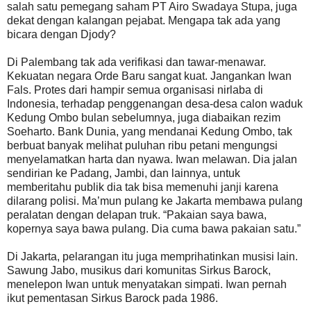
salah satu pemegang saham PT Airo Swadaya Stupa, juga
dekat dengan kalangan pejabat. Mengapa tak ada yang
bicara dengan Djody?
Di Palembang tak ada verifikasi dan tawar-menawar.
Kekuatan negara Orde Baru sangat kuat. Jangankan Iwan
Fals. Protes dari hampir semua organisasi nirlaba di
Indonesia, terhadap penggenangan desa-desa calon waduk
Kedung Ombo bulan sebelumnya, juga diabaikan rezim
Soeharto. Bank Dunia, yang mendanai Kedung Ombo, tak
berbuat banyak melihat puluhan ribu petani mengungsi
menyelamatkan harta dan nyawa. Iwan melawan. Dia jalan
sendirian ke Padang, Jambi, dan lainnya, untuk
memberitahu publik dia tak bisa memenuhi janji karena
dilarang polisi. Ma’mun pulang ke Jakarta membawa pulang
peralatan dengan delapan truk. “Pakaian saya bawa,
kopernya saya bawa pulang. Dia cuma bawa pakaian satu.”
Di Jakarta, pelarangan itu juga memprihatinkan musisi lain.
Sawung Jabo, musikus dari komunitas Sirkus Barock,
menelepon Iwan untuk menyatakan simpati. Iwan pernah
ikut pementasan Sirkus Barock pada 1986.