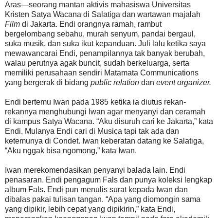
Aras—seorang mantan aktivis mahasiswa Universitas
Kristen Satya Wacana di Salatiga dan wartawan majalah
Film
di Jakarta. Endi orangnya ramah, rambut
bergelombang sebahu, murah senyum, pandai bergaul,
suka musik, dan suka ikut kepanduan. Juli lalu ketika saya
mewawancarai Endi, penampilannya tak banyak berubah,
walau perutnya agak buncit, sudah berkeluarga, serta
memiliki perusahaan sendiri Matamata Communications
yang bergerak di bidang
public relation
dan
event organizer.
Endi bertemu Iwan pada 1985 ketika ia diutus rekan-
rekannya menghubungi Iwan agar menyanyi dan ceramah
di kampus Satya Wacana. “Aku disuruh cari ke Jakarta,” kata
Endi. Mulanya Endi cari di Musica tapi tak ada dan
ketemunya di Condet. Iwan keberatan datang ke Salatiga,
“Aku nggak bisa ngomong,” kata Iwan.
Iwan merekomendasikan penyanyi balada lain. Endi
penasaran. Endi pengagum Fals dan punya koleksi lengkap
album Fals. Endi pun menulis surat kepada Iwan dan
dibalas pakai tulisan tangan. “Apa yang diomongin sama
yang dipikir, lebih cepat yang dipikirin,” kata Endi,