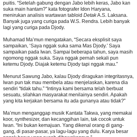
puitis. “Setelah gabung dengan Jabo lebih keras, Jabo kan
suka main hantam?” kata fotografer Idon Haryana,
menirukan analisis wartawan tabloid
Detak
A.S. Laksana.
Banyak juga yang curiga pada W.S. Rendra. Lebih banyak
lagi yang curiga pada Djody.
Muhamad Ma’mun mengatakan, “Secara eksplisit saya
sampaikan, ‘Saya nggak suka sama Mas Djody.’ Saya
sampaikan pada Iwan. Sampai beberapa tahun, saya masih
ngomong nggak suka. Saya nggak pernah sekali pun
ketemu Djody. Diajak ketemu Djody tapi nggak mau.”
Menurut Sawung Jabo, kalau Djody diragukan integritasnya,
Iwan pun tak mau membela atau menjelaskan, karena dia
sendiri “tidak tahu.” “Intinya kami bersama telah berbuat
sesuatu, silahkan masyarakat menilainya sendiri. Apakah
yang kita kerjakan bersama itu ada gunanya atau tidak?”
Ma’mun menganggap musik Kantata Takwa, yang memakai
koor, synthesizer, dan kecanggihan lain, tak cocok untuk
Iwan. “Ini bukan kemajuan. Yang dikenal orang di gang-
gang, di pasar-pasar, ya lagu-lagu yang dulu. Karya besar