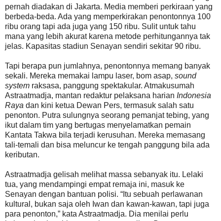
pernah diadakan di Jakarta. Media memberi perkiraan yang
berbeda-beda. Ada yang memperkirakan penontonnya 100
ribu orang tapi ada juga yang 150 ribu. Sulit untuk tahu
mana yang lebih akurat karena metode perhitungannya tak
jelas. Kapasitas stadiun Senayan sendiri sekitar 90 ribu.
Tapi berapa pun jumlahnya, penontonnya memang banyak
sekali. Mereka memakai lampu laser, bom asap,
sound
system
raksasa, panggung spektakular. Atmakusumah
Astraatmadja, mantan redaktur pelaksana harian
Indonesia
Raya
dan kini ketua Dewan Pers, termasuk salah satu
penonton. Putra sulungnya seorang pemanjat tebing, yang
ikut dalam tim yang bertugas menyelamatkan pemain
Kantata Takwa bila terjadi kerusuhan. Mereka memasang
tali-temali dan bisa meluncur ke tengah panggung bila ada
keributan.
Astraatmadja gelisah melihat massa sebanyak itu. Lelaki
tua, yang mendampingi empat remaja ini, masuk ke
Senayan dengan bantuan polisi. “Itu sebuah perlawanan
kultural, bukan saja oleh Iwan dan kawan-kawan, tapi juga
para penonton,” kata Astraatmadja. Dia menilai perlu