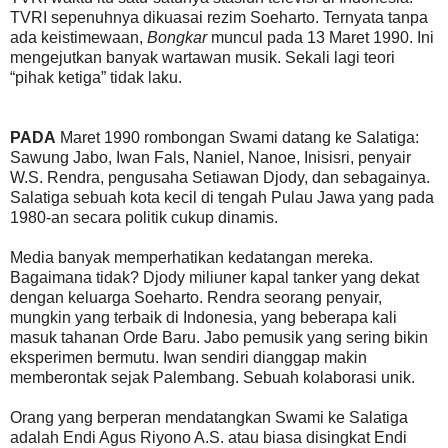
TVRI sepenuhnya dikuasai rezim Soeharto. Ternyata tanpa
ada keistimewaan,
Bongkar
muncul pada 13 Maret 1990. Ini
mengejutkan banyak wartawan musik. Sekali lagi teori
“pihak ketiga” tidak laku.
PADA
Maret 1990 rombongan Swami datang ke Salatiga:
Sawung Jabo, Iwan Fals, Naniel, Nanoe, Inisisri, penyair
W.S. Rendra, pengusaha Setiawan Djody, dan sebagainya.
Salatiga sebuah kota kecil di tengah Pulau Jawa yang pada
1980-an secara politik cukup dinamis.
Media banyak memperhatikan kedatangan mereka.
Bagaimana tidak? Djody miliuner kapal tanker yang dekat
dengan keluarga Soeharto. Rendra seorang penyair,
mungkin yang terbaik di Indonesia, yang beberapa kali
masuk tahanan Orde Baru. Jabo pemusik yang sering bikin
eksperimen bermutu. Iwan sendiri dianggap makin
memberontak sejak Palembang. Sebuah kolaborasi unik.
Orang yang berperan mendatangkan Swami ke Salatiga
adalah Endi Agus Riyono A.S. atau biasa disingkat Endi