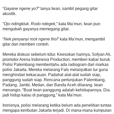
“
Gayane ngene yo?
” tanya Iwan, sambil pegang gitar
akustik.
“
Ojo ndingkluk. Rodo ndegek
,” kata Ma’mun. Iwan pun
mengubah gayanya memegang gitar.
“
Nek penyanyi rock ngene lho!
” kata Ma’mun, mengambil
gitar dan memberi contoh.
Mereka diskusi sebelum tidur. Keesokan harinya, Sofyan Ali,
promotor Arena Indonesia Production, memberi kabar buruk.
Polisi Palembang memberitahu ada radiogram dari markas
polisi Jakarta. Mereka melarang Fals melanjutkan tur guna
menghindari kekacauan. Padahal alat-alat sudah siap,
panggung sudah siap. Rencana pertunjukan Palembang,
Padang, Jambi, Medan, dan Banda Aceh dilarang. Iwan
menangis. “Buat Iwan panggung adalah kehidupannya. Dia
jadi hidup kalau di panggung,” kata Ma’mun.
Ironisnya, polisi melarang ketika belum ada penelitian tuntas
mengapa keributan Jakarta terjadi. Di mana-mana kumpulan