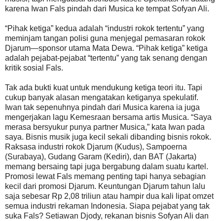
karena Iwan Fals pindah dari Musica ke tempat Sofyan Ali.
“Pihak ketiga” kedua adalah “industri rokok tertentu” yang
meminjam tangan polisi guna menjegal pemasaran rokok
Djarum—sponsor utama Mata Dewa. “Pihak ketiga” ketiga
adalah pejabat-pejabat “tertentu” yang tak senang dengan
kritik sosial Fals.
Tak ada bukti kuat untuk mendukung ketiga teori itu. Tapi
cukup banyak alasan mengatakan ketiganya spekulatif.
Iwan tak sepenuhnya pindah dari Musica karena ia juga
mengerjakan lagu Kemesraan bersama artis Musica. “Saya
merasa bersyukur punya partner Musica,” kata Iwan pada
saya. Bisnis musik juga kecil sekali dibanding bisnis rokok.
Raksasa industri rokok Djarum (Kudus), Sampoerna
(Surabaya), Gudang Garam (Kediri), dan BAT (Jakarta)
memang bersaing tapi juga bergabung dalam suatu kartel.
Promosi lewat Fals memang penting tapi hanya sebagian
kecil dari promosi Djarum. Keuntungan Djarum tahun lalu
saja sebesar Rp 2,08 triliun atau hampir dua kali lipat omzet
semua industri rekaman Indonesia. Siapa pejabat yang tak
suka Fals? Setiawan Djody, rekanan bisnis Sofyan Ali dan