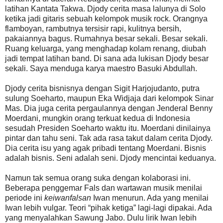
latihan Kantata Takwa. Djody cerita masa lalunya di Solo
ketika jadi gitaris sebuah kelompok musik rock. Orangnya
flamboyan, rambutnya tersisir rapi, kulitnya bersih,
pakaiannya bagus. Rumahnya besar sekali. Besar sekali.
Ruang keluarga, yang menghadap kolam renang, diubah
jadi tempat latihan band. Di sana ada lukisan Djody besar
sekali. Saya menduga karya maestro Basuki Abdullah.
Djody cerita bisnisnya dengan Sigit Harjojudanto, putra
sulung Soeharto, maupun Eka Widjaja dari kelompok Sinar
Mas. Dia juga cerita pergaulannya dengan Jenderal Benny
Moerdani, mungkin orang terkuat kedua di Indonesia
sesudah Presiden Soeharto waktu itu. Moerdani dinilainya
pintar dan tahu seni. Tak ada rasa takut dalam cerita Djody.
Dia cerita isu yang agak pribadi tentang Moerdani. Bisnis
adalah bisnis. Seni adalah seni. Djody mencintai keduanya.
Namun tak semua orang suka dengan kolaborasi ini.
Beberapa penggemar Fals dan wartawan musik menilai
periode ini
keiwanfalsan
Iwan menurun. Ada yang menilai
Iwan lebih vulgar. Teori “pihak ketiga” lagi-lagi dipakai. Ada
yang menyalahkan Sawung Jabo. Dulu lirik Iwan lebih