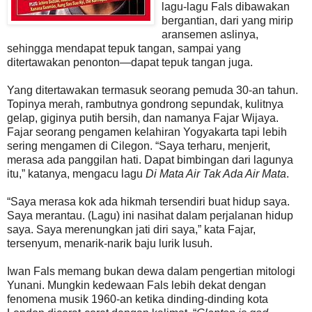
lagu-lagu Fals dibawakan
bergantian, dari yang mirip
aransemen aslinya,
sehingga mendapat tepuk tangan, sampai yang
ditertawakan penonton—dapat tepuk tangan juga.
Yang ditertawakan termasuk seorang pemuda 30-an tahun.
Topinya merah, rambutnya gondrong sepundak, kulitnya
gelap, giginya putih bersih, dan namanya Fajar Wijaya.
Fajar seorang pengamen kelahiran Yogyakarta tapi lebih
sering mengamen di Cilegon. “Saya terharu, menjerit,
merasa ada panggilan hati. Dapat bimbingan dari lagunya
itu,” katanya, mengacu lagu
Di Mata Air Tak Ada Air Mata
.
“Saya merasa kok ada hikmah tersendiri buat hidup saya.
Saya merantau. (Lagu) ini nasihat dalam perjalanan hidup
saya. Saya merenungkan jati diri saya,” kata Fajar,
tersenyum, menarik-narik baju lurik lusuh.
Iwan Fals memang bukan dewa dalam pengertian mitologi
Yunani. Mungkin kedewaan Fals lebih dekat dengan
fenomena musik 1960-an ketika dinding-dinding kota