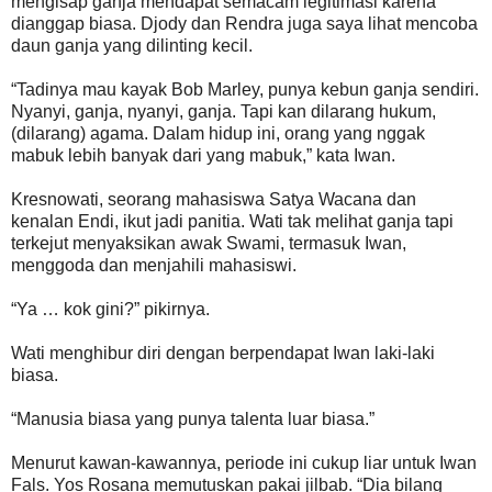
mengisap ganja mendapat semacam legitimasi karena
dianggap biasa. Djody dan Rendra juga saya lihat mencoba
daun ganja yang dilinting kecil.
“Tadinya mau kayak Bob Marley, punya kebun ganja sendiri.
Nyanyi, ganja, nyanyi, ganja. Tapi kan dilarang hukum,
(dilarang) agama. Dalam hidup ini, orang yang nggak
mabuk lebih banyak dari yang mabuk,” kata Iwan.
Kresnowati, seorang mahasiswa Satya Wacana dan
kenalan Endi, ikut jadi panitia. Wati tak melihat ganja tapi
terkejut menyaksikan awak Swami, termasuk Iwan,
menggoda dan menjahili mahasiswi.
“Ya … kok gini?” pikirnya.
Wati menghibur diri dengan berpendapat Iwan laki-laki
biasa.
“Manusia biasa yang punya talenta luar biasa.”
Menurut kawan-kawannya, periode ini cukup liar untuk Iwan
Fals. Yos Rosana memutuskan pakai jilbab. “Dia bilang