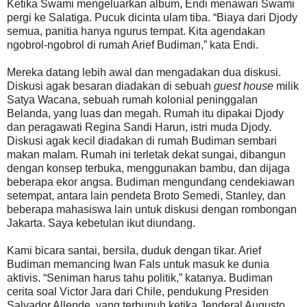
Ketika Swami mengeluarkan album, Endi menawari Swami
pergi ke Salatiga. Pucuk dicinta ulam tiba. “Biaya dari Djody
semua, panitia hanya ngurus tempat. Kita agendakan
ngobrol-ngobrol di rumah Arief Budiman,” kata Endi.
Mereka datang lebih awal dan mengadakan dua diskusi.
Diskusi agak besaran diadakan di sebuah
guest house
milik
Satya Wacana, sebuah rumah kolonial peninggalan
Belanda, yang luas dan megah. Rumah itu dipakai Djody
dan peragawati Regina Sandi Harun, istri muda Djody.
Diskusi agak kecil diadakan di rumah Budiman sembari
makan malam. Rumah ini terletak dekat sungai, dibangun
dengan konsep terbuka, menggunakan bambu, dan dijaga
beberapa ekor angsa. Budiman mengundang cendekiawan
setempat, antara lain pendeta Broto Semedi, Stanley, dan
beberapa mahasiswa lain untuk diskusi dengan rombongan
Jakarta. Saya kebetulan ikut diundang.
Kami bicara santai, bersila, duduk dengan tikar. Arief
Budiman memancing Iwan Fals untuk masuk ke dunia
aktivis. “Seniman harus tahu politik,” katanya. Budiman
cerita soal Victor Jara dari Chile, pendukung Presiden
Salvador Allende, yang terbunuh ketika Jenderal Augusto