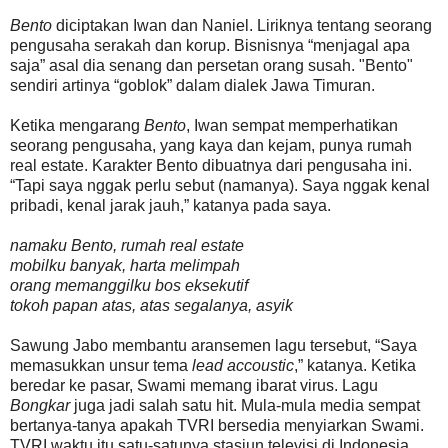
Bento
diciptakan Iwan dan Naniel. Liriknya tentang seorang
pengusaha serakah dan korup. Bisnisnya “menjagal apa
saja” asal dia senang dan persetan orang susah. "Bento"
sendiri artinya “goblok” dalam dialek Jawa Timuran.
Ketika mengarang
Bento
, Iwan sempat memperhatikan
seorang pengusaha, yang kaya dan kejam, punya rumah
real estate. Karakter Bento dibuatnya dari pengusaha ini.
“Tapi saya nggak perlu sebut (namanya). Saya nggak kenal
pribadi, kenal jarak jauh,” katanya pada saya.
namaku Bento, rumah real estate
mobilku banyak, harta melimpah
orang memanggilku bos eksekutif
tokoh papan atas, atas segalanya, asyik
Sawung Jabo membantu aransemen lagu tersebut, “Saya
memasukkan unsur tema
lead accoustic
,” katanya. Ketika
beredar ke pasar, Swami memang ibarat virus. Lagu
Bongkar
juga jadi salah satu hit. Mula-mula media sempat
bertanya-tanya apakah TVRI bersedia menyiarkan Swami.
TVRI waktu itu satu-satunya stasiun televisi di Indonesia.