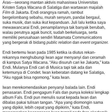
Aras—seorang mantan aktivis mahasiswa Universitas
Kristen Satya Wacana di Salatiga dan wartawan majalah
Film
di Jakarta. Endi orangnya ramah, rambut
bergelombang sebahu, murah senyum, pandai bergaul,
suka musik, dan suka ikut kepanduan. Juli lalu ketika saya
mewawancarai Endi, penampilannya tak banyak berubah,
walau perutnya agak buncit, sudah berkeluarga, serta
memiliki perusahaan sendiri Matamata Communications
yang bergerak di bidang
public relation
dan
event organizer.
Endi bertemu Iwan pada 1985 ketika ia diutus rekan-
rekannya menghubungi Iwan agar menyanyi dan ceramah
di kampus Satya Wacana. “Aku disuruh cari ke Jakarta,” kata
Endi. Mulanya Endi cari di Musica tapi tak ada dan
ketemunya di Condet. Iwan keberatan datang ke Salatiga,
“Aku nggak bisa ngomong,” kata Iwan.
Iwan merekomendasikan penyanyi balada lain. Endi
penasaran. Endi pengagum Fals dan punya koleksi lengkap
album Fals. Endi pun menulis surat kepada Iwan dan
dibalas pakai tulisan tangan. “Apa yang diomongin sama
yang dipikir, lebih cepat yang dipikirin,” kata Endi,