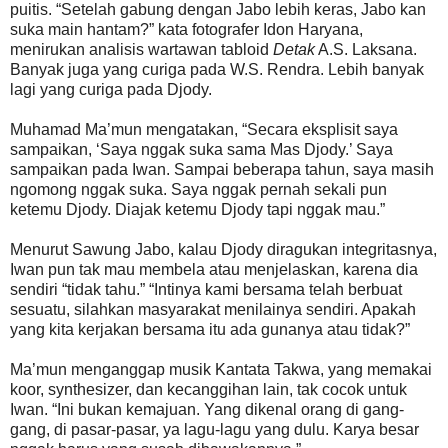
puitis. “Setelah gabung dengan Jabo lebih keras, Jabo kan
suka main hantam?” kata fotografer Idon Haryana,
menirukan analisis wartawan tabloid
Detak
A.S. Laksana.
Banyak juga yang curiga pada W.S. Rendra. Lebih banyak
lagi yang curiga pada Djody.
Muhamad Ma’mun mengatakan, “Secara eksplisit saya
sampaikan, ‘Saya nggak suka sama Mas Djody.’ Saya
sampaikan pada Iwan. Sampai beberapa tahun, saya masih
ngomong nggak suka. Saya nggak pernah sekali pun
ketemu Djody. Diajak ketemu Djody tapi nggak mau.”
Menurut Sawung Jabo, kalau Djody diragukan integritasnya,
Iwan pun tak mau membela atau menjelaskan, karena dia
sendiri “tidak tahu.” “Intinya kami bersama telah berbuat
sesuatu, silahkan masyarakat menilainya sendiri. Apakah
yang kita kerjakan bersama itu ada gunanya atau tidak?”
Ma’mun menganggap musik Kantata Takwa, yang memakai
koor, synthesizer, dan kecanggihan lain, tak cocok untuk
Iwan. “Ini bukan kemajuan. Yang dikenal orang di gang-
gang, di pasar-pasar, ya lagu-lagu yang dulu. Karya besar