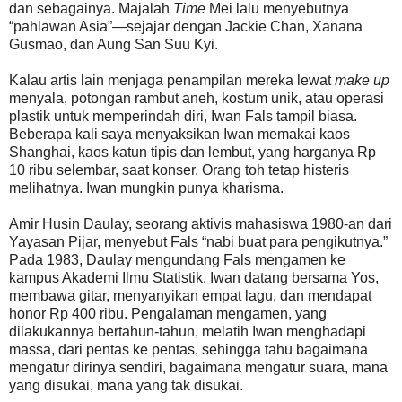
dan sebagainya. Majalah
Time
Mei lalu menyebutnya
“pahlawan Asia”—sejajar dengan Jackie Chan, Xanana
Gusmao, dan Aung San Suu Kyi.
Kalau artis lain menjaga penampilan mereka lewat
make up
menyala, potongan rambut aneh, kostum unik, atau operasi
plastik untuk memperindah diri, Iwan Fals tampil biasa.
Beberapa kali saya menyaksikan Iwan memakai kaos
Shanghai, kaos katun tipis dan lembut, yang harganya Rp
10 ribu selembar, saat konser. Orang toh tetap histeris
melihatnya. Iwan mungkin punya kharisma.
Amir Husin Daulay, seorang aktivis mahasiswa 1980-an dari
Yayasan Pijar, menyebut Fals “nabi buat para pengikutnya.”
Pada 1983, Daulay mengundang Fals mengamen ke
kampus Akademi Ilmu Statistik. Iwan datang bersama Yos,
membawa gitar, menyanyikan empat lagu, dan mendapat
honor Rp 400 ribu. Pengalaman mengamen, yang
dilakukannya bertahun-tahun, melatih Iwan menghadapi
massa, dari pentas ke pentas, sehingga tahu bagaimana
mengatur dirinya sendiri, bagaimana mengatur suara, mana
yang disukai, mana yang tak disukai.