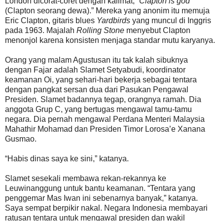
London dicorat-coret dengan kalimat, “
Clapton is god
(Clapton seorang dewa).” Mereka yang anonim itu memuja
Eric Clapton, gitaris blues
Yardbirds
yang muncul di Inggris
pada 1963. Majalah
Rolling Stone
menyebut Clapton
menonjol karena konsisten menjaga standar mutu karyanya.
Orang yang malam Agustusan itu tak kalah sibuknya
dengan Fajar adalah Slamet Setyabudi, koordinator
keamanan Oi, yang sehari-hari bekerja sebagai tentara
dengan pangkat sersan dua dari Pasukan Pengawal
Presiden. Slamet badannya tegap, orangnya ramah. Dia
anggota Grup C, yang bertugas mengawal tamu-tamu
negara. Dia pernah mengawal Perdana Menteri Malaysia
Mahathir Mohamad dan Presiden Timor Lorosa’e Xanana
Gusmao.
“Habis dinas saya ke sini,” katanya.
Slamet sesekali membawa rekan-rekannya ke
Leuwinanggung untuk bantu keamanan. “Tentara yang
penggemar Mas Iwan ini sebenarnya banyak,” katanya.
Saya sempat berpikir nakal. Negara Indonesia membayari
ratusan tentara untuk mengawal presiden dan wakil