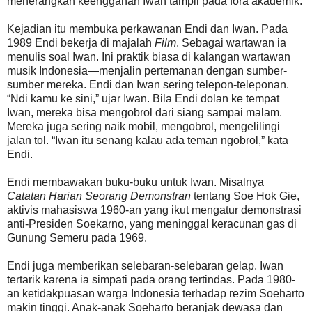
menerangkan keengganan Iwan tampil pada fora akademik.
Kejadian itu membuka perkawanan Endi dan Iwan. Pada
1989 Endi bekerja di majalah
Film
. Sebagai wartawan ia
menulis soal Iwan. Ini praktik biasa di kalangan wartawan
musik Indonesia—menjalin pertemanan dengan sumber-
sumber mereka. Endi dan Iwan sering telepon-teleponan.
“Ndi kamu ke sini,” ujar Iwan. Bila Endi dolan ke tempat
Iwan, mereka bisa mengobrol dari siang sampai malam.
Mereka juga sering naik mobil, mengobrol, mengelilingi
jalan tol. “Iwan itu senang kalau ada teman ngobrol,” kata
Endi.
Endi membawakan buku-buku untuk Iwan. Misalnya
Catatan Harian Seorang Demonstran
tentang Soe Hok Gie,
aktivis mahasiswa 1960-an yang ikut mengatur demonstrasi
anti-Presiden Soekarno, yang meninggal keracunan gas di
Gunung Semeru pada 1969.
Endi juga memberikan selebaran-selebaran gelap. Iwan
tertarik karena ia simpati pada orang tertindas. Pada 1980-
an ketidakpuasan warga Indonesia terhadap rezim Soeharto
makin tinggi. Anak-anak Soeharto beranjak dewasa dan