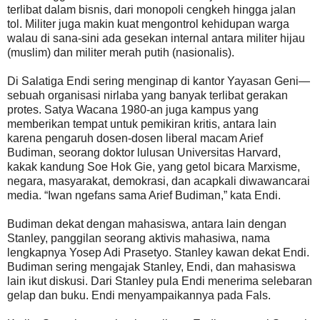
terlibat dalam bisnis, dari monopoli cengkeh hingga jalan
tol. Militer juga makin kuat mengontrol kehidupan warga
walau di sana-sini ada gesekan internal antara militer hijau
(muslim) dan militer merah putih (nasionalis).
Di Salatiga Endi sering menginap di kantor Yayasan Geni—
sebuah organisasi nirlaba yang banyak terlibat gerakan
protes. Satya Wacana 1980-an juga kampus yang
memberikan tempat untuk pemikiran kritis, antara lain
karena pengaruh dosen-dosen liberal macam Arief
Budiman, seorang doktor lulusan Universitas Harvard,
kakak kandung Soe Hok Gie, yang getol bicara Marxisme,
negara, masyarakat, demokrasi, dan acapkali diwawancarai
media. “Iwan ngefans sama Arief Budiman,” kata Endi.
Budiman dekat dengan mahasiswa, antara lain dengan
Stanley, panggilan seorang aktivis mahasiwa, nama
lengkapnya Yosep Adi Prasetyo. Stanley kawan dekat Endi.
Budiman sering mengajak Stanley, Endi, dan mahasiswa
lain ikut diskusi. Dari Stanley pula Endi menerima selebaran
gelap dan buku. Endi menyampaikannya pada Fals.