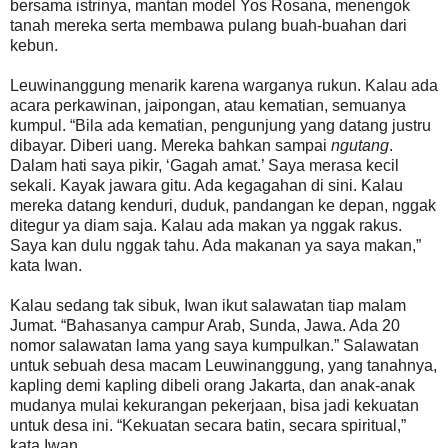
bersama istrinya, mantan model Yos Rosana, menengok
tanah mereka serta membawa pulang buah-buahan dari
kebun.
Leuwinanggung menarik karena warganya rukun. Kalau ada
acara perkawinan, jaipongan, atau kematian, semuanya
kumpul. “Bila ada kematian, pengunjung yang datang justru
dibayar. Diberi uang. Mereka bahkan sampai
ngutang
.
Dalam hati saya pikir, ‘Gagah amat.’ Saya merasa kecil
sekali. Kayak jawara gitu. Ada kegagahan di sini. Kalau
mereka datang kenduri, duduk, pandangan ke depan, nggak
ditegur ya diam saja. Kalau ada makan ya nggak rakus.
Saya kan dulu nggak tahu. Ada makanan ya saya makan,”
kata Iwan.
Kalau sedang tak sibuk, Iwan ikut salawatan tiap malam
Jumat. “Bahasanya campur Arab, Sunda, Jawa. Ada 20
nomor salawatan lama yang saya kumpulkan.” Salawatan
untuk sebuah desa macam Leuwinanggung, yang tanahnya,
kapling demi kapling dibeli orang Jakarta, dan anak-anak
mudanya mulai kekurangan pekerjaan, bisa jadi kekuatan
untuk desa ini. “Kekuatan secara batin, secara spiritual,”
kata Iwan.