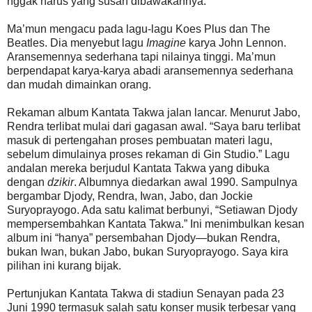
nggak harus yang susah dibawakannya.”
Ma’mun mengacu pada lagu-lagu Koes Plus dan The
Beatles. Dia menyebut lagu
Imagine
karya John Lennon.
Aransemennya sederhana tapi nilainya tinggi. Ma’mun
berpendapat karya-karya abadi aransemennya sederhana
dan mudah dimainkan orang.
Rekaman album Kantata Takwa jalan lancar. Menurut Jabo,
Rendra terlibat mulai dari gagasan awal. “Saya baru terlibat
masuk di pertengahan proses pembuatan materi lagu,
sebelum dimulainya proses rekaman di Gin Studio.” Lagu
andalan mereka berjudul Kantata Takwa yang dibuka
dengan
dzikir
. Albumnya diedarkan awal 1990. Sampulnya
bergambar Djody, Rendra, Iwan, Jabo, dan Jockie
Suryoprayogo. Ada satu kalimat berbunyi, “Setiawan Djody
mempersembahkan Kantata Takwa.” Ini menimbulkan kesan
album ini “hanya” persembahan Djody—bukan Rendra,
bukan Iwan, bukan Jabo, bukan Suryoprayogo. Saya kira
pilihan ini kurang bijak.
Pertunjukan Kantata Takwa di stadiun Senayan pada 23
Juni 1990 termasuk salah satu konser musik terbesar yang