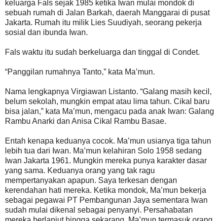
keluarga Fals sejak 1985 ketika Iwan mulai mondok di
sebuah rumah di Jalan Barkah, daerah Manggarai di pusat
Jakarta. Rumah itu milik Lies Suudiyah, seorang pekerja
sosial dan ibunda Iwan.
Fals waktu itu sudah berkeluarga dan tinggal di Condet.
“Panggilan rumahnya Tanto,” kata Ma’mun.
Nama lengkapnya Virgiawan Listanto. “Galang masih kecil,
belum sekolah, mungkin empat atau lima tahun. Cikal baru
bisa jalan,” kata Ma’mun, mengacu pada anak Iwan: Galang
Rambu Anarki dan Anisa Cikal Rambu Basae.
Entah kenapa keduanya cocok. Ma’mun usianya tiga tahun
lebih tua dari Iwan. Ma’mun kelahiran Solo 1958 sedang
Iwan Jakarta 1961. Mungkin mereka punya karakter dasar
yang sama. Keduanya orang yang tak ragu
mempertanyakan apapun. Saya terkesan dengan
kerendahan hati mereka. Ketika mondok, Ma’mun bekerja
sebagai pegawai PT Pembangunan Jaya sementara Iwan
sudah mulai dikenal sebagai penyanyi. Persahabatan
mereka berlanjut hingga sekarang. Ma’mun termasuk orang