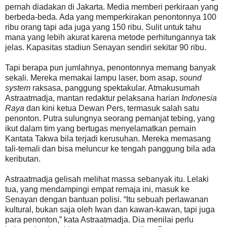
pernah diadakan di Jakarta. Media memberi perkiraan yang
berbeda-beda. Ada yang memperkirakan penontonnya 100
ribu orang tapi ada juga yang 150 ribu. Sulit untuk tahu
mana yang lebih akurat karena metode perhitungannya tak
jelas. Kapasitas stadiun Senayan sendiri sekitar 90 ribu.
Tapi berapa pun jumlahnya, penontonnya memang banyak
sekali. Mereka memakai lampu laser, bom asap,
sound
system
raksasa, panggung spektakular. Atmakusumah
Astraatmadja, mantan redaktur pelaksana harian
Indonesia
Raya
dan kini ketua Dewan Pers, termasuk salah satu
penonton. Putra sulungnya seorang pemanjat tebing, yang
ikut dalam tim yang bertugas menyelamatkan pemain
Kantata Takwa bila terjadi kerusuhan. Mereka memasang
tali-temali dan bisa meluncur ke tengah panggung bila ada
keributan.
Astraatmadja gelisah melihat massa sebanyak itu. Lelaki
tua, yang mendampingi empat remaja ini, masuk ke
Senayan dengan bantuan polisi. “Itu sebuah perlawanan
kultural, bukan saja oleh Iwan dan kawan-kawan, tapi juga
para penonton,” kata Astraatmadja. Dia menilai perlu