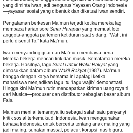
yang diminta Iwan jadi pengurus Yayasan Orang Indonesia
—yayasan sosial yang dibentuk dan diketuai Iwan sendiri.
Pengalaman berkesan Ma’mun terjadi ketika mereka lagi
membaca harian sore
Sinar Harapan
yang memuat foto
anggota-anggota parlemen ketiduran saat sidang. “Wah, ini
perlu disentil To,” kata Ma’mun.
Iwan menyanding gitar dan Ma’mun membawa pena.
Mereka bekerja mencari lirik dan musik. Semalaman mereka
bekerja. Hasilnya, lagu
Surat Untuk Wakil Rakyat
yang
dimasukkan dalam album
Wakil Rakyat
(1987). Ma’mun
bangga dengan karya bersama ini apalagi ketika
mahasiswa menjadikan lagu itu “lagu wajib” demonstrasi.
Hingga kini Ma’mun rutin mendapatkan kiriman uang royalti
dari Musica—produser dan distributor sebagian besar album
Fals.
Ma’mun menilai temannya itu sebagai salah satu penyanyi
kritik sosial terkemuka di Indonesia. Iwan menggunakan
bahasa Indonesia, untuk bercerita tentang anak maling yang
jadi maling, sunatan massal, pelacur, korupsi, nasib guru,