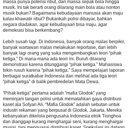
massa punya potensi ribut, dari massa sepak bola hingga
musik. Ini tak berarti orang dilarang main bola atau nonton
musik bukan? Bagaimana kebudayaan manusia akan maju
kalau khawatir ribut? Bukankah polisi dibayar, bahkan
negara diadakan, agar kebudayaan bisa maju, agar
demokrasi bisa berkembang?
Lebih susah lagi. Di Indonesia, banyak orang malas berpikir,
banyak wartawan malas melakukan reportase, dan lebih
banyak lagi orang yang suka mengembangkan teori “pihak
ketiga.” Di mana-mana ada teori ini. Buruh dilarang
demonstrasi karena ditunggangi “pihak ketiga.” Mahasiswa
bikin rusuh karena “pihak ketiga.” Saya mempelajari laporan
berbagai suratkabar Indonesia dan melihat ada tiga teori
“pihak ketiga” di balik pembredelan Mata Dewa.
“Pihak ketiga” pertama adalah “mafia Glodok” yang
meminjam tangan polisi untuk mematahkan gaya distribusi
kaset ala Sofyan Ali. “Mafia Glodok” adalah sebutan untuk
industri rekaman yang berpusat di Glodok, Jakarta. Mereka
kebanyakan dikelola pengusaha Indonesia etnik Tionghoa
dan dianggap kurang menghargai seni, kurang menghargai
musisi, tapi menguasai distribusi kaset. Spekulasi ini datang