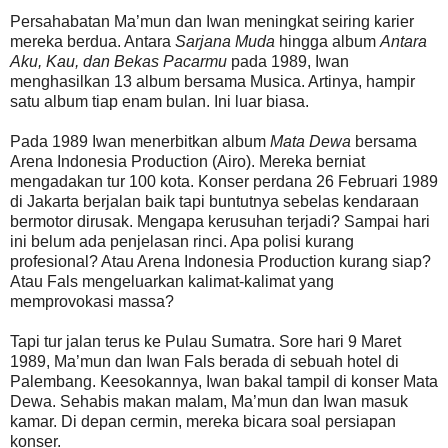
Persahabatan Ma’mun dan Iwan meningkat seiring karier
mereka berdua. Antara
Sarjana Muda
hingga album
Antara
Aku, Kau, dan Bekas Pacarmu
pada 1989, Iwan
menghasilkan 13 album bersama Musica. Artinya, hampir
satu album tiap enam bulan. Ini luar biasa.
Pada 1989 Iwan menerbitkan album
Mata Dewa
bersama
Arena Indonesia Production (Airo). Mereka berniat
mengadakan tur 100 kota. Konser perdana 26 Februari 1989
di Jakarta berjalan baik tapi buntutnya sebelas kendaraan
bermotor dirusak. Mengapa kerusuhan terjadi? Sampai hari
ini belum ada penjelasan rinci. Apa polisi kurang
profesional? Atau Arena Indonesia Production kurang siap?
Atau Fals mengeluarkan kalimat-kalimat yang
memprovokasi massa?
Tapi tur jalan terus ke Pulau Sumatra. Sore hari 9 Maret
1989, Ma’mun dan Iwan Fals berada di sebuah hotel di
Palembang. Keesokannya, Iwan bakal tampil di konser Mata
Dewa. Sehabis makan malam, Ma’mun dan Iwan masuk
kamar. Di depan cermin, mereka bicara soal persiapan
konser.