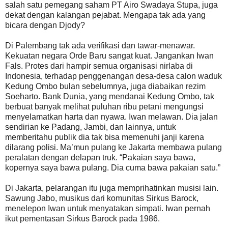
salah satu pemegang saham PT Airo Swadaya Stupa, juga
dekat dengan kalangan pejabat. Mengapa tak ada yang
bicara dengan Djody?
Di Palembang tak ada verifikasi dan tawar-menawar.
Kekuatan negara Orde Baru sangat kuat. Jangankan Iwan
Fals. Protes dari hampir semua organisasi nirlaba di
Indonesia, terhadap penggenangan desa-desa calon waduk
Kedung Ombo bulan sebelumnya, juga diabaikan rezim
Soeharto. Bank Dunia, yang mendanai Kedung Ombo, tak
berbuat banyak melihat puluhan ribu petani mengungsi
menyelamatkan harta dan nyawa. Iwan melawan. Dia jalan
sendirian ke Padang, Jambi, dan lainnya, untuk
memberitahu publik dia tak bisa memenuhi janji karena
dilarang polisi. Ma’mun pulang ke Jakarta membawa pulang
peralatan dengan delapan truk. “Pakaian saya bawa,
kopernya saya bawa pulang. Dia cuma bawa pakaian satu.”
Di Jakarta, pelarangan itu juga memprihatinkan musisi lain.
Sawung Jabo, musikus dari komunitas Sirkus Barock,
menelepon Iwan untuk menyatakan simpati. Iwan pernah
ikut pementasan Sirkus Barock pada 1986.