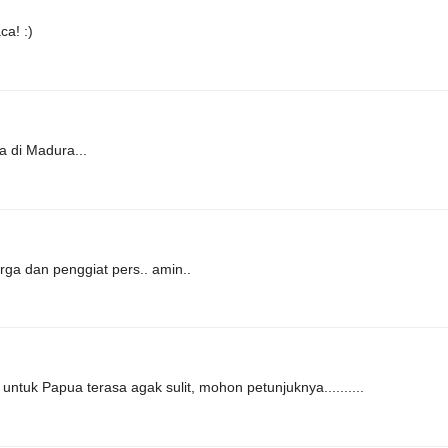
a! :)
a di Madura...
ga dan penggiat pers.. amin..
ntuk Papua terasa agak sulit, mohon petunjuknya..........