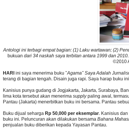
Antologi ini terbagi empat bagian: (1) Laku wartawan; (2) Pe
bukuan
dari 34 naskah saya terbitan antara 1999 dan 2010
©2010 
HARI
ini saya menerima buku "
Agama" Saya Adalah Jurnali
terang di bagian tengah. Disain juga rapi. Saya harap buku i
Kanisius punya gudang di Jogjakarta, Jakarta, Surabaya, B
lima kota tersebut akan menerima
supply
paling awal, termas
Pantau (Jakarta) menerbitkan buku ini bersama. Pantau sebu
Buku dijual seharga
Rp 50,000 per eksemplar
. Kanisius da
buku ini. Peluncuran akan dilakukan bersama
Bahana Mahas
penjualan buku diberikan kepada Yayasan Pantau.