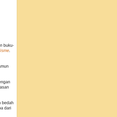
an
buku-
lisme
.
namun
dengan
yasan
n bedah
a dari