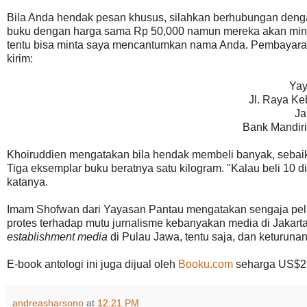
Bila Anda hendak pesan khusus, silahkan berhubungan deng
buku dengan harga sama Rp 50,000 namun mereka akan minta
tentu bisa minta saya mencantumkan nama Anda. Pembayaran
kirim:
Yay
Jl. Raya K
Ja
Bank Mandir
Khoiruddien mengatakan bila hendak membeli banyak, sebaikny
Tiga eksemplar buku beratnya satu kilogram. "Kalau beli 10 di
katanya.
Imam Shofwan dari Yayasan Pantau mengatakan sengaja pelu
protes terhadap mutu jurnalisme kebanyakan media di Jakarta
establishment media
di Pulau Jawa, tentu saja, dan keturunan
E-book antologi ini juga dijual oleh
Booku.com
seharga US$2.
andreasharsono
at
12:21 PM