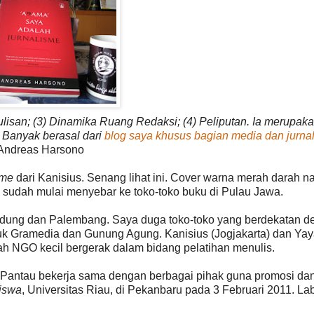
nulisan; (3) Dinamika Ruang Redaksi; (4) Peliputan. Ia merupak
. Banyak berasal dari
blog saya khusus bagian media dan jurna
Andreas Harsono
sme
dari Kanisius. Senang lihat ini. Cover warna merah darah 
ni sudah mulai menyebar ke toko-toko buku di Pulau Jawa.
andung dan Palembang. Saya duga toko-toko yang berdekatan 
uk Gramedia dan Gunung Agung. Kanisius (Jogjakarta) dan Ya
ah NGO kecil bergerak dalam bidang pelatihan menulis.
n Pantau bekerja sama dengan berbagai pihak guna promosi da
iswa
, Universitas Riau, di Pekanbaru pada 3 Februari 2011. Lab