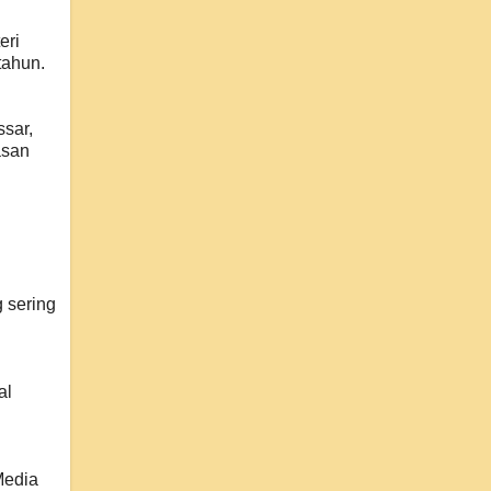
eri
tahun.
sar,
asan
 sering
al
Media