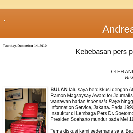
.
Andre
Tuesday, December 14, 2010
Kebebasan pers p
OLEH A
Bis
BULAN
lalu saya berdiskusi dengan
Ramon Magsaysay Award for Journalism
wartawan harian
Indonesia Raya
hingga
Information Service, Jakarta. Pada 19
instruktur di Lembaga Pers Dr. Soeto
Presiden Soeharto mundur pada Mei 19
Tema diskusi kami sederhana saja. Ba