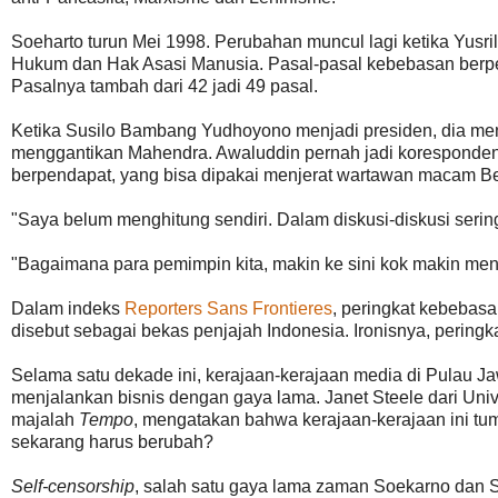
Soeharto turun Mei 1998. Perubahan muncul lagi ketika Yusri
Hukum dan Hak Asasi Manusia. Pasal-pasal kebebasan berpend
Pasalnya tambah dari 42 jadi 49 pasal.
Ketika Susilo Bambang Yudhoyono menjadi presiden, dia me
menggantikan Mahendra. Awaluddin pernah jadi koresponde
berpendapat, yang bisa dipakai menjerat wartawan macam Bers
"Saya belum menghitung sendiri. Dalam diskusi-diskusi sering
"Bagaimana para pemimpin kita, makin ke sini kok makin meng
Dalam indeks
Reporters Sans Frontieres
, peringkat kebebasa
disebut sebagai bekas penjajah Indonesia. Ironisnya, peringka
Selama satu dekade ini, kerajaan-kerajaan media di Pulau Ja
menjalankan bisnis dengan gaya lama. Janet Steele dari Uni
majalah
Tempo
, mengatakan bahwa kerajaan-kerajaan ini t
sekarang harus berubah?
Self-censorship
, salah satu gaya lama zaman Soekarno dan S