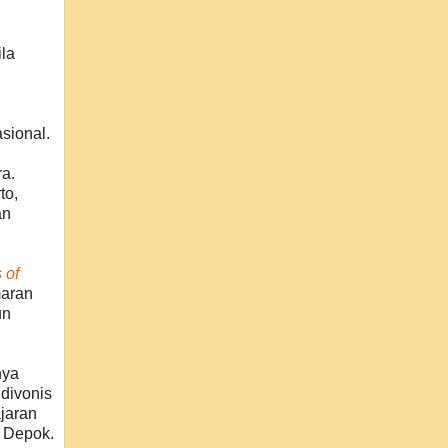
ila
sional.
ra.
to,
an
 of
maran
un
nya
 divonis
jaran
n Depok.