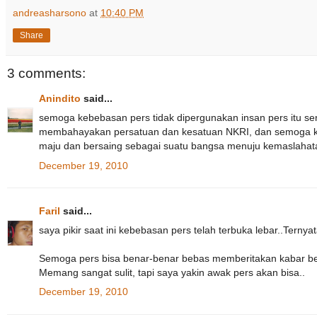
andreasharsono
at
10:40 PM
Share
3 comments:
Anindito
said...
semoga kebebasan pers tidak dipergunakan insan pers itu sen
membahayakan persatuan dan kesatuan NKRI, dan semoga keb
maju dan bersaing sebagai suatu bangsa menuju kemaslahat
December 19, 2010
Faril
said...
saya pikir saat ini kebebasan pers telah terbuka lebar..Ternya
Semoga pers bisa benar-benar bebas memberitakan kabar berita
Memang sangat sulit, tapi saya yakin awak pers akan bisa..
December 19, 2010