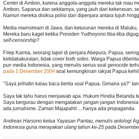
Center di Ambon, karena anggota-anggota mereka tak mau mem
Ambon, Saparua dan sekitarnya, yang jauh dari kekerasan, s
Namun mereka disiksa polisi dan dipenjara antara tujuh hingg
Media
mainstream
di Jawa, dan keturunan mereka di Maluku
Mereka baru kaget ketika Presiden Yudhoyono tiba-tiba digug
self-censorship
?
Filep Karma, seorang tapol di penjara Abepura, Papua, serin
ketidakakuratan, tidak
cover both sides
. Warga Papua diberita
pun media Indonesia, yang menulis serius soal
genocide
terh
pada 1 Desember 2004
soal kemungkinan rakyat Papua kehil
"Saya prihatin kalau baca berita soal Papua. Gimana ya?" ta
Saya tak tahu harus menjawab apa. Hukum Hindia Belanda te
Saya bergurau dengan mengatakan jangan-jangan Indonesia b
ada jurnalisme. Zaman Majapahit ... hanya ada propaganda.
Andreas Harsono ketua Yayasan Pantau, menulis antologi
Ag
Indonesia guna merayakan ulang tahun ke-25 pada Desembe