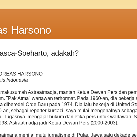
as Harsono
asca-Soeharto, adakah?
NDREAS HARSONO
nis Indonesia
 Atmakusumah Astraatmadja, mantan Ketua Dewan Pers dan pe
. "Pak Atma" wartawan terhormat. Pada 1960-an, dia bekerja 
 diberedel Orde Baru pada 1974. Dia lalu bekerja di United St
90-an, sebagai reporter kurcaci, saya mulai mengenalnya sebaga
mo. Tugasnya, mengajar hukum dan etika pers untuk wartawan.
98, Astraatmadja jadi Ketua Dewan Pers (2000-2003).
gaimana menilai mutu jurnalisme di Pulau Jawa satu dekade s