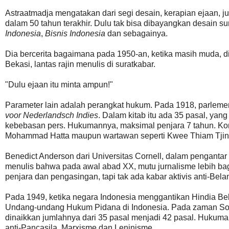
Astraatmadja mengatakan dari segi desain, kerapian ejaan,
dalam 50 tahun terakhir. Dulu tak bisa dibayangkan desain su
Indonesia
,
Bisnis Indonesia
dan sebagainya.
Dia bercerita bagaimana pada 1950-an, ketika masih muda, di
Bekasi, lantas rajin menulis di suratkabar.
"Dulu ejaan itu minta ampun!"
Parameter lain adalah perangkat hukum. Pada 1918, parlem
voor Nederlandsch Indies
. Dalam kitab itu ada 35 pasal, ya
kebebasan pers. Hukumannya, maksimal penjara 7 tahun. Ko
Mohammad Hatta maupun wartawan seperti Kwee Thiam Tjing 
Benedict Anderson dari Universitas Cornell, dalam penganta
menulis bahwa pada awal abad XX, mutu jurnalisme lebih b
penjara dan pengasingan, tapi tak ada kabar aktivis anti-Bela
Pada 1949, ketika negara Indonesia menggantikan Hindia Be
Undang-undang Hukum Pidana di Indonesia. Pada zaman Soeh
dinaikkan jumlahnya dari 35 pasal menjadi 42 pasal. Hukuma
anti-Pancasila, Marxisme dan Leninisme.