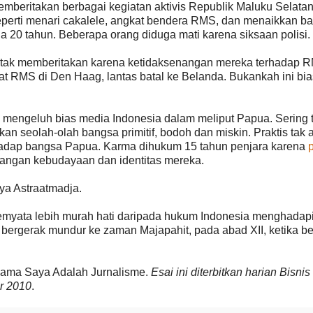
beritakan berbagai kegiatan aktivis Republik Maluku Selatan
eperti menari cakalele, angkat bendera RMS, dan menaikkan ba
a 20 tahun. Beberapa orang diduga mati karena siksaan polisi.
, tak memberitakan karena ketidaksenangan mereka terhadap 
at RMS di Den Haag, lantas batal ke Belanda. Bukankah ini bia
g mengeluh bias media Indonesia dalam meliput Papua. Sering t
kan seolah-olah bangsa primitif, bodoh dan miskin. Praktis tak 
adap bangsa Papua. Karma dihukum 15 tahun penjara karena
angan kebudayaan dan identitas mereka.
nya Astraatmadja.
myata lebih murah hati daripada hukum Indonesia menghadapi
ergerak mundur ke zaman Majapahit, pada abad XII, ketika b
ama Saya Adalah Jurnalisme
.
Esai ini diterbitkan harian Bisnis
r 2010
.