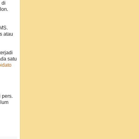
 di
lon.
RMS.
s atau
erjadi
ada satu
pidato
 pers.
elum