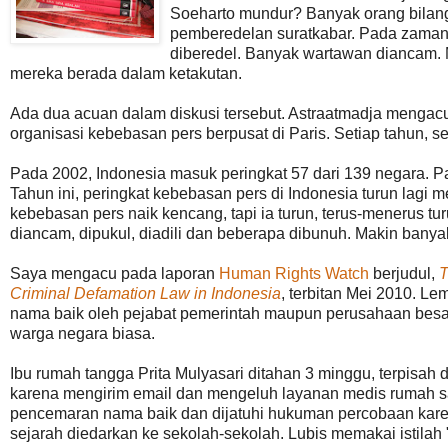
Soeharto mundur? Banyak orang bilang
pemberedelan suratkabar. Pada zaman
diberedel. Banyak wartawan diancam. Mu
mereka berada dalam ketakutan.
Ada dua acuan dalam diskusi tersebut. Astraatmadja menga
organisasi kebebasan pers berpusat di Paris. Setiap tahun, 
Pada 2002, Indonesia masuk peringkat 57 dari 139 negara. Pa
Tahun ini, peringkat kebebasan pers di Indonesia turun lagi m
kebebasan pers naik kencang, tapi ia turun, terus-menerus tu
diancam, dipukul, diadili dan beberapa dibunuh. Makin bany
Saya mengacu pada laporan
Human Rights Watch
berjudul,
T
Criminal Defamation Law in Indonesia
, terbitan Mei 2010. L
nama baik oleh pejabat pemerintah maupun perusahaan besar,
warga negara biasa.
Ibu rumah tangga Prita Mulyasari ditahan 3 minggu, terpisah
karena mengirim email dan mengeluh layanan medis rumah sak
pencemaran nama baik dan dijatuhi hukuman percobaan kare
sejarah diedarkan ke sekolah-sekolah. Lubis memakai istilah