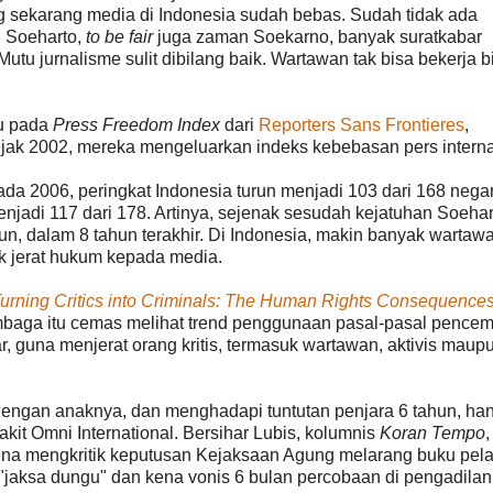
 sekarang media di Indonesia sudah bebas. Sudah tidak ada
 Soeharto,
to be fair
juga zaman Soekarno, banyak suratkabar
tu jurnalisme sulit dibilang baik. Wartawan tak bisa bekerja b
cu pada
Press Freedom Index
dari
Reporters Sans Frontieres
,
sejak 2002, mereka mengeluarkan indeks kebebasan pers interna
da 2006, peringkat Indonesia turun menjadi 103 dari 168 nega
enjadi 117 dari 178. Artinya, sejenak sesudah kejatuhan Soehar
run, dalam 8 tahun terakhir. Di Indonesia, makin banyak wartaw
ak jerat hukum kepada media.
urning Critics into Criminals: The Human Rights Consequences
embaga itu cemas melihat trend penggunaan pasal-pasal pence
 guna menjerat orang kritis, termasuk wartawan, aktivis maup
 dengan anaknya, dan menghadapi tuntutan penjara 6 tahun, ha
it Omni International. Bersihar Lubis, kolumnis
Koran Tempo
,
na mengkritik keputusan Kejaksaan Agung melarang buku pela
 "jaksa dungu" dan kena vonis 6 bulan percobaan di pengadila