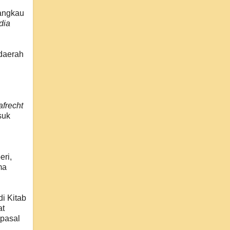
jangkau
dia
 daerah
frecht
suk
ri,
ma
i Kitab
at
-pasal