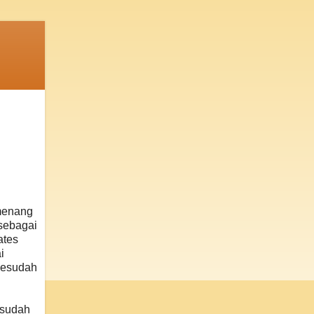
menang
sebagai
ates
i
 Sesudah
esudah