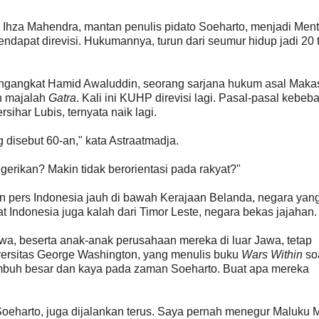
l Ihza Mahendra, mantan penulis pidato Soeharto, menjadi Ment
apat direvisi. Hukumannya, turun dari seumur hidup jadi 20 
ngangkat Hamid Awaluddin, seorang sarjana hukum asal Makas
n majalah
Gatra
. Kali ini KUHP direvisi lagi. Pasal-pasal kebeb
ihar Lubis, ternyata naik lagi.
 disebut 60-an," kata Astraatmadja.
erikan? Makin tidak berorientasi pada rakyat?"
n pers Indonesia jauh di bawah Kerajaan Belanda, negara yang
t Indonesia juga kalah dari Timor Leste, negara bekas jajahan.
wa, beserta anak-anak perusahaan mereka di luar Jawa, tetap
versitas George Washington, yang menulis buku
Wars Within
so
umbuh besar dan kaya pada zaman Soeharto. Buat apa mereka
oeharto, juga dijalankan terus. Saya pernah menegur Maluku 