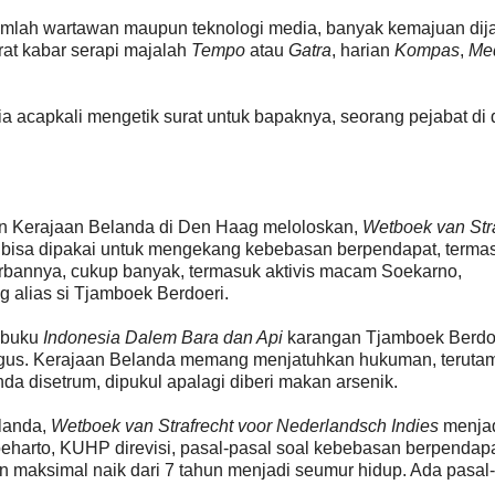
 jumlah wartawan maupun teknologi media, banyak kemajuan di
rat kabar serapi majalah
Tempo
atau
Gatra
, harian
Kompas
,
Me
a acapkali mengetik surat untuk bapaknya, seorang pejabat di
en Kerajaan Belanda di Den Haag meloloskan,
Wetboek van Stra
ng bisa dipakai untuk mengekang kebebasan berpendapat, terma
rbannya, cukup banyak, termasuk aktivis macam Soekarno,
alias si Tjamboek Berdoeri.
r buku
Indonesia Dalem Bara dan Api
karangan Tjamboek Berdoe
agus. Kerajaan Belanda memang menjatuhkan hukuman, teruta
nda disetrum, dipukul apalagi diberi makan arsenik.
landa,
Wetboek van Strafrecht voor Nederlandsch Indies
menjad
arto, KUHP direvisi, pasal-pasal soal kebebasan berpendap
n maksimal naik dari 7 tahun menjadi seumur hidup. Ada pasal