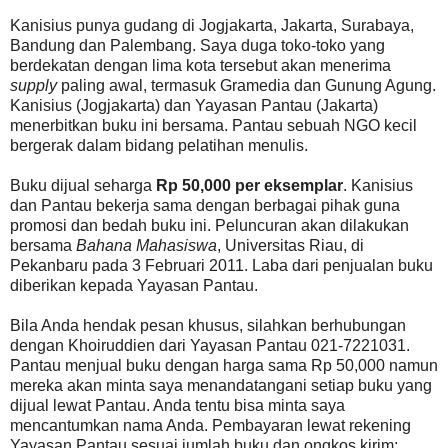
Kanisius punya gudang di Jogjakarta, Jakarta, Surabaya,
Bandung dan Palembang. Saya duga toko-toko yang
berdekatan dengan lima kota tersebut akan menerima
supply
paling awal, termasuk Gramedia dan Gunung Agung.
Kanisius (Jogjakarta) dan Yayasan Pantau (Jakarta)
menerbitkan buku ini bersama. Pantau sebuah NGO kecil
bergerak dalam bidang pelatihan menulis.
Buku dijual seharga
Rp 50,000 per eksemplar
. Kanisius
dan Pantau bekerja sama dengan berbagai pihak guna
promosi dan bedah buku ini. Peluncuran akan dilakukan
bersama
Bahana Mahasiswa
, Universitas Riau, di
Pekanbaru pada 3 Februari 2011. Laba dari penjualan buku
diberikan kepada Yayasan Pantau.
Bila Anda hendak pesan khusus, silahkan berhubungan
dengan Khoiruddien dari Yayasan Pantau 021-7221031.
Pantau menjual buku dengan harga sama Rp 50,000 namun
mereka akan minta saya menandatangani setiap buku yang
dijual lewat Pantau. Anda tentu bisa minta saya
mencantumkan nama Anda. Pembayaran lewat rekening
Yayasan Pantau sesuai jumlah buku dan ongkos kirim: