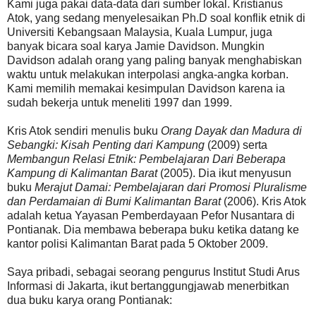
Kami juga pakai data-data dari sumber lokal. Kristianus
Atok, yang sedang menyelesaikan Ph.D soal konflik etnik di
Universiti Kebangsaan Malaysia, Kuala Lumpur, juga
banyak bicara soal karya Jamie Davidson. Mungkin
Davidson adalah orang yang paling banyak menghabiskan
waktu untuk melakukan interpolasi angka-angka korban.
Kami memilih memakai kesimpulan Davidson karena ia
sudah bekerja untuk meneliti 1997 dan 1999.
Kris Atok sendiri menulis buku
Orang Dayak dan Madura di
Sebangki: Kisah Penting dari Kampung
(2009) serta
Membangun Relasi Etnik: Pembelajaran Dari Beberapa
Kampung di Kalimantan Barat
(2005). Dia ikut menyusun
buku
Merajut Damai: Pembelajaran dari Promosi Pluralisme
dan Perdamaian di Bumi Kalimantan Barat
(2006). Kris Atok
adalah ketua Yayasan Pemberdayaan Pefor Nusantara di
Pontianak. Dia membawa beberapa buku ketika datang ke
kantor polisi Kalimantan Barat pada 5 Oktober 2009.
Saya pribadi, sebagai seorang pengurus Institut Studi Arus
Informasi di Jakarta, ikut bertanggungjawab menerbitkan
dua buku karya orang Pontianak: