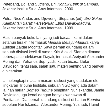
Petebang, Edi and Sutrisno, Eri.
Konflik Etnik di Sambas
.
Jakarta: Institut Studi Arus Informasi. 2000.
Putra, Nico Andas and Djuweng, Stepanus (ed).
Sisi Gelap
Kalimantan Barat: Perseteruan Etnis Dayak-Madura
.
Jakarta: Institut Studi Arus Informasi. 1999.
Masih banyak buku lain yang jadi bacaan kami dalam
setahun terakhir, termasuk
Mediasi Melayu-Madura
karya
Zulfidar Zaidar Mochtar. Saya pernah diundang dalam
sebuah diskusi kecil di rumah Kris Atok di Siantan dimana
beberapa cendekiawan Dayak, termasuk Asriyadi Alexander
Mering dan Yohanes Supriyadi, ikutan bicara. Buku
Davidson, tentu saja, salah satu materi penting yang banyak
dibicarakan.
Ia melengkapi macam-macam diskusi yang diadakan oleh
lingkaran Tribune Institute, sebuah NGO yang ada dalam
jalinan harian
Borneo Tribune
pimpinan Nur Iskandar. Jamie
Davidson juga kenal dengan banyak wartawan di
Pontianak. Dia pernah diundang diskusi di harian
Equator
sebelum Nur Iskandar, Alexander Mering, Yusriadi, Hairul