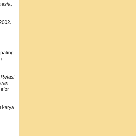
nesia
,
 2002.
i
paling
n
Relasi
aran
efor
u karya