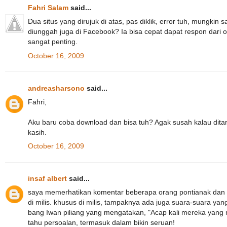
Fahri Salam
said...
Dua situs yang dirujuk di atas, pas diklik, error tuh, mungkin s
diunggah juga di Facebook? Ia bisa cepat dapat respon dari o
sangat penting.
October 16, 2009
andreasharsono
said...
Fahri,
Aku baru coba download dan bisa tuh? Agak susah kalau dita
kasih.
October 16, 2009
insaf albert
said...
saya memerhatikan komentar beberapa orang pontianak dan reka
di milis. khusus di milis, tampaknya ada juga suara-suara y
bang Iwan piliang yang mengatakan, "Acap kali mereka yang me
tahu persoalan, termasuk dalam bikin seruan!