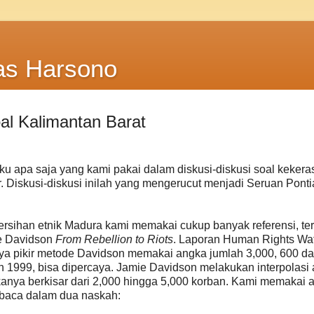
as Harsono
al Kalimantan Barat
u apa saja yang kami pakai dalam diskusi-diskusi soal kekera
r. Diskusi-diskusi inilah yang mengerucut menjadi Seruan Pont
sihan etnik Madura kami memakai cukup banyak referensi, t
e Davidson
From Rebellion to Riots
. Laporan Human Rights Wat
aya pikir metode Davidson memakai angka jumlah 3,000, 600 d
1999, bisa dipercaya. Jamie Davidson melakukan interpolasi 
anya berkisar dari 2,000 hingga 5,000 korban. Kami memakai 
ibaca dalam dua naskah: