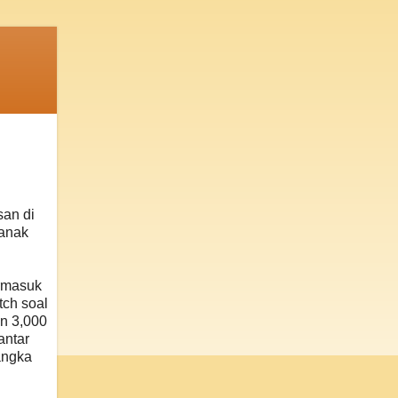
san di
ianak
ermasuk
ch soal
an 3,000
antar
angka