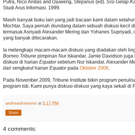
Putra, Nico Andas and Djuweng, Stepanus (ed).
Sisi Gelap K
Studi Arus Informasi. 1999.
Masih banyak buku lain yang jadi bacaan kami dalam setahun
Mochtar. Saya pernah diundang dalam sebuah diskusi kecil d
termasuk Asriyadi Alexander Mering dan Yohanes Supriyadi, ik
yang banyak dibicarakan.
Ia melengkapi macam-macam diskusi yang diadakan oleh lingk
Borneo Tribune
pimpinan Nur Iskandar. Jamie Davidson juga
diskusi di harian
Equator
sebelum Nur Iskandar, Alexander Mer
dari sengkarut harian
Equator
pada
Oktober 2006
.
Pada November 2009, Tribune Institute bikin program penulis
program tsb. Kami punya diskusi-diskusi yang kaya sekali di 
andreasharsono
at
5:17 PM
Share
4 comments: