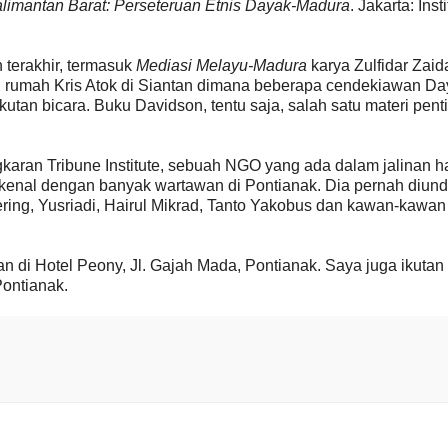
alimantan Barat: Perseteruan Etnis Dayak-Madura
. Jakarta: Insti
 terakhir, termasuk
Mediasi Melayu-Madura
karya Zulfidar Zaid
i rumah Kris Atok di Siantan dimana beberapa cendekiawan Da
utan bicara. Buku Davidson, tentu saja, salah satu materi pent
aran Tribune Institute, sebuah NGO yang ada dalam jalinan h
 kenal dengan banyak wartawan di Pontianak. Dia pernah diun
ing, Yusriadi, Hairul Mikrad, Tanto Yakobus dan kawan-kawan
an di Hotel Peony, Jl. Gajah Mada, Pontianak. Saya juga ikuta
Pontianak.