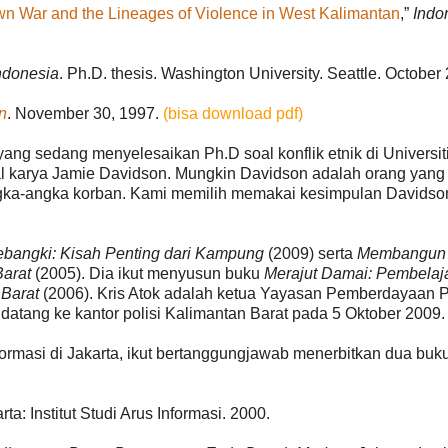
n War and the Lineages of Violence in West Kalimantan
,”
Indo
Indonesia
. Ph.D. thesis. Washington University. Seattle. October
n
. November 30, 1997.
(bisa download pdf)
 yang sedang menyelesaikan Ph.D soal konflik etnik di Universit
l karya Jamie Davidson. Mungkin Davidson adalah orang yang 
ngka-angka korban. Kami memilih memakai kesimpulan Davidso
bangki: Kisah Penting dari Kampung
(2009) serta
Membangun 
Barat
(2005). Dia ikut menyusun buku
Merajut Damai: Pembelaj
 Barat
(2006). Kris Atok adalah ketua Yayasan Pemberdayaan P
atang ke kantor polisi Kalimantan Barat pada 5 Oktober 2009.
nformasi di Jakarta, ikut bertanggungjawab menerbitkan dua buk
arta: Institut Studi Arus Informasi. 2000.