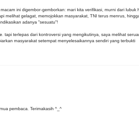
acam ini digembor-gemborkan: mari kita verifikasi, murni dari lubuk h
api melihat gelagat, memojokkan masyarakat, TNI terus menrus, hingg
ndikasikan adanya "sesuatu"!
tapi terlepas dari kontroversi yang mengikutinya, saya melihat seruan
biarkan masyarakat setempat menyelesaikannya sendiri yang terbukti
emua pembaca. Terimakasih ^_^