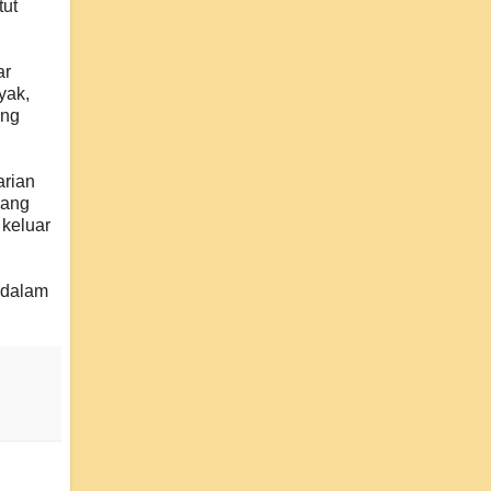
tut
ar
yak,
ing
arian
dang
 keluar
n dalam