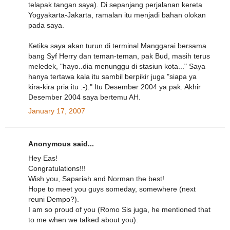
telapak tangan saya). Di sepanjang perjalanan kereta
Yogyakarta-Jakarta, ramalan itu menjadi bahan olokan
pada saya.
Ketika saya akan turun di terminal Manggarai bersama
bang Syf Herry dan teman-teman, pak Bud, masih terus
meledek, "hayo..dia menunggu di stasiun kota..." Saya
hanya tertawa kala itu sambil berpikir juga "siapa ya
kira-kira pria itu :-)." Itu Desember 2004 ya pak. Akhir
Desember 2004 saya bertemu AH.
January 17, 2007
Anonymous said...
Hey Eas!
Congratulations!!!
Wish you, Sapariah and Norman the best!
Hope to meet you guys someday, somewhere (next
reuni Dempo?).
I am so proud of you (Romo Sis juga, he mentioned that
to me when we talked about you).