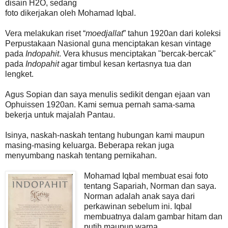
disain H2O, sedang
foto dikerjakan oleh Mohamad Iqbal.
Vera melakukan riset “
moedjallat
” tahun 1920an dari koleksi
Perpustakaan Nasional guna menciptakan kesan vintage
pada
Indopahit
. Vera khusus menciptakan "bercak-bercak"
pada
Indopahit
agar timbul kesan kertasnya tua dan
lengket.
Agus Sopian dan saya menulis sedikit dengan ejaan van
Ophuissen 1920an. Kami semua pernah sama-sama
bekerja untuk majalah Pantau.
Isinya, naskah-naskah tentang hubungan kami maupun
masing-masing keluarga. Beberapa rekan juga
menyumbang naskah tentang pernikahan.
Mohamad Iqbal membuat esai foto
tentang Sapariah, Norman dan saya.
Norman adalah anak saya dari
perkawinan sebelum ini. Iqbal
membuatnya dalam gambar hitam dan
putih maupun warna.