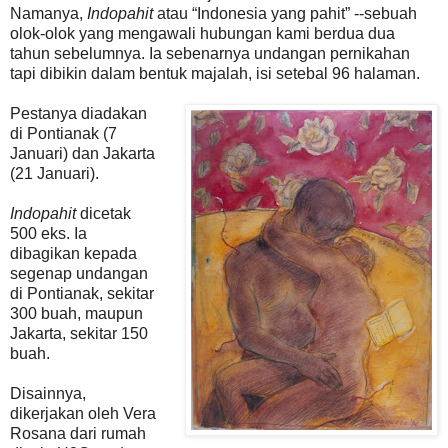
Namanya,
Indopahit
atau “Indonesia yang pahit” --sebuah
olok-olok yang mengawali hubungan kami berdua dua
tahun sebelumnya. Ia sebenarnya undangan pernikahan
tapi dibikin dalam bentuk majalah, isi setebal 96 halaman.
Pestanya diadakan
di Pontianak (7
Januari) dan Jakarta
(21 Januari).
Indopahit
dicetak
500 eks. Ia
dibagikan kepada
segenap undangan
di Pontianak, sekitar
300 buah, maupun
Jakarta, sekitar 150
buah.
Disainnya,
dikerjakan oleh Vera
Rosana dari rumah