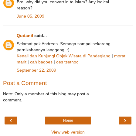
Bro, why did you convert in to Islam? Any logical
reason?
June 05, 2009
Qudanil
said...
Selamat pak Andreas..Semoga sampai sekarang
pernikahannya langgeng..:)
Kenali dan Kunjungi Objek Wisata di Pandeglang
|
morat
marit
|
cah bagoes
|
oes tsetnoc
September 22, 2009
Post a Comment
Note: Only a member of this blog may post a
comment.
‹
›
Home
View web version