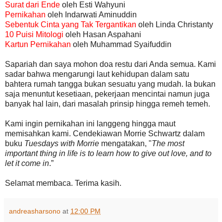
Surat dari Ende
oleh Esti Wahyuni
Pernikahan
oleh Indarwati Aminuddin
Sebentuk Cinta yang Tak Tergantikan
oleh Linda Christanty
10 Puisi Mitologi
oleh Hasan Aspahani
Kartun Pernikahan
oleh Muhammad Syaifuddin
Sapariah dan saya mohon doa restu dari Anda semua. Kami
sadar bahwa mengarungi laut kehidupan dalam satu
bahtera rumah tangga bukan sesuatu yang mudah. Ia bukan
saja menuntut kesetiaan, pekerjaan mencintai namun juga
banyak hal lain, dari masalah prinsip hingga remeh temeh.
Kami ingin pernikahan ini langgeng hingga maut
memisahkan kami. Cendekiawan Morrie Schwartz dalam
buku
Tuesdays with Morrie
mengatakan, "
The most
important thing in life is to learn how to give out love, and to
let it come in
.”
Selamat membaca. Terima kasih.
andreasharsono
at
12:00 PM