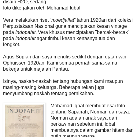
disain H2O, sedang
foto dikerjakan oleh Mohamad Iqbal.
Vera melakukan riset “
moedjallat
” tahun 1920an dari koleksi
Perpustakaan Nasional guna menciptakan kesan vintage
pada
Indopahit
. Vera khusus menciptakan "bercak-bercak"
pada
Indopahit
agar timbul kesan kertasnya tua dan
lengket.
Agus Sopian dan saya menulis sedikit dengan ejaan van
Ophuissen 1920an. Kami semua pernah sama-sama
bekerja untuk majalah Pantau.
Isinya, naskah-naskah tentang hubungan kami maupun
masing-masing keluarga. Beberapa rekan juga
menyumbang naskah tentang pernikahan.
Mohamad Iqbal membuat esai foto
tentang Sapariah, Norman dan saya.
Norman adalah anak saya dari
perkawinan sebelum ini. Iqbal
membuatnya dalam gambar hitam dan
putih maupun warna.