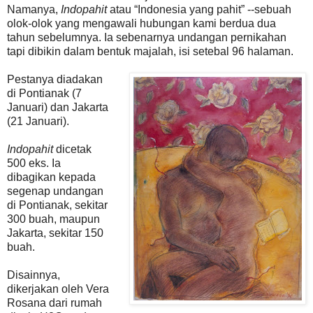
Namanya,
Indopahit
atau “Indonesia yang pahit” --sebuah
olok-olok yang mengawali hubungan kami berdua dua
tahun sebelumnya. Ia sebenarnya undangan pernikahan
tapi dibikin dalam bentuk majalah, isi setebal 96 halaman.
Pestanya diadakan
di Pontianak (7
Januari) dan Jakarta
(21 Januari).
Indopahit
dicetak
500 eks. Ia
dibagikan kepada
segenap undangan
di Pontianak, sekitar
300 buah, maupun
Jakarta, sekitar 150
buah.
Disainnya,
dikerjakan oleh Vera
Rosana dari rumah