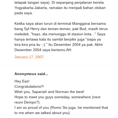
telapak tangan saya). Di sepanjang perjalanan kereta
Yogyakarta-Jakarta, ramalan itu menjadi bahan olokan
pada saya.
Ketika saya akan turun di terminal Manggarai bersama
bang Syf Herry dan teman-teman, pak Bud, masih terus
meledek, "hayo..dia menunggu di stasiun kota..." Saya
hanya tertawa kala itu sambil berpikir juga "siapa ya
kira-kira pria itu :-)." Itu Desember 2004 ya pak. Akhir
Desember 2004 saya bertemu AH.
January 17, 2007
Anonymous said...
Hey Eas!
Congratulations!!!
Wish you, Sapariah and Norman the best!
Hope to meet you guys someday, somewhere (next
reuni Dempo?).
I am so proud of you (Romo Sis juga, he mentioned that
to me when we talked about you).