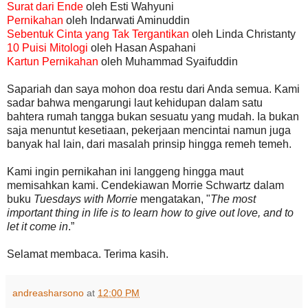
Surat dari Ende
oleh Esti Wahyuni
Pernikahan
oleh Indarwati Aminuddin
Sebentuk Cinta yang Tak Tergantikan
oleh Linda Christanty
10 Puisi Mitologi
oleh Hasan Aspahani
Kartun Pernikahan
oleh Muhammad Syaifuddin
Sapariah dan saya mohon doa restu dari Anda semua. Kami
sadar bahwa mengarungi laut kehidupan dalam satu
bahtera rumah tangga bukan sesuatu yang mudah. Ia bukan
saja menuntut kesetiaan, pekerjaan mencintai namun juga
banyak hal lain, dari masalah prinsip hingga remeh temeh.
Kami ingin pernikahan ini langgeng hingga maut
memisahkan kami. Cendekiawan Morrie Schwartz dalam
buku
Tuesdays with Morrie
mengatakan, "
The most
important thing in life is to learn how to give out love, and to
let it come in
.”
Selamat membaca. Terima kasih.
andreasharsono
at
12:00 PM