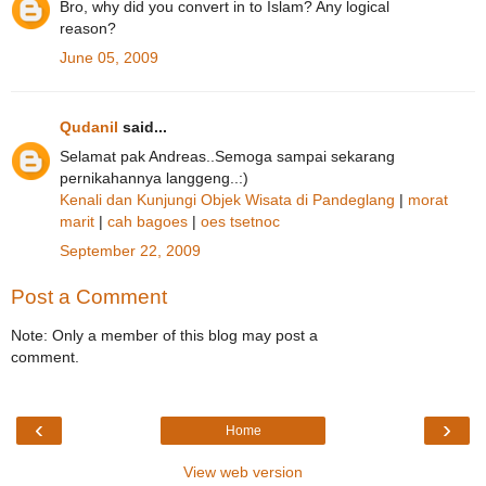
Bro, why did you convert in to Islam? Any logical
reason?
June 05, 2009
Qudanil
said...
Selamat pak Andreas..Semoga sampai sekarang
pernikahannya langgeng..:)
Kenali dan Kunjungi Objek Wisata di Pandeglang
|
morat
marit
|
cah bagoes
|
oes tsetnoc
September 22, 2009
Post a Comment
Note: Only a member of this blog may post a
comment.
‹
›
Home
View web version