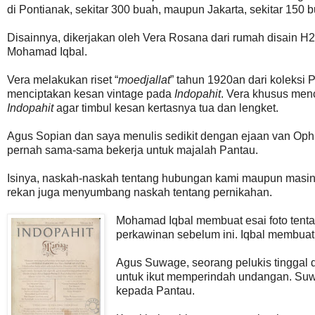
di Pontianak, sekitar 300 buah, maupun Jakarta, sekitar 150 
Disainnya, dikerjakan oleh Vera Rosana dari rumah disain H2
Mohamad Iqbal.
Vera melakukan riset “
moedjallat
” tahun 1920an dari koleksi
menciptakan kesan vintage pada
Indopahit
. Vera khusus men
Indopahit
agar timbul kesan kertasnya tua dan lengket.
Agus Sopian dan saya menulis sedikit dengan ejaan van Op
pernah sama-sama bekerja untuk majalah Pantau.
Isinya, naskah-naskah tentang hubungan kami maupun masin
rekan juga menyumbang naskah tentang pernikahan.
Mohamad Iqbal membuat esai foto tent
perkawinan sebelum ini. Iqbal membua
Agus Suwage, seorang pelukis tinggal
untuk ikut memperindah undangan. Su
kepada Pantau.