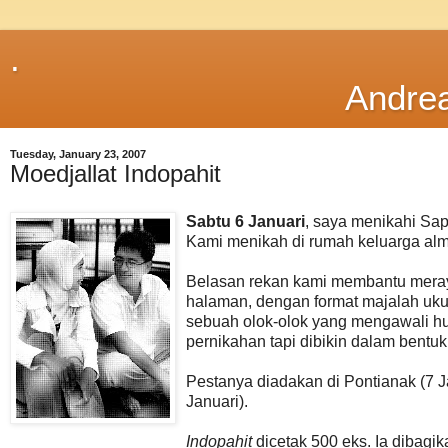
.
Andre
Tuesday, January 23, 2007
Moedjallat Indopahit
Sabtu 6 Januari
, saya menikahi Sap
Kami menikah di rumah keluarga alm
Belasan rekan kami membantu meraya
halaman, dengan format majalah uk
sebuah olok-olok yang mengawali h
pernikahan tapi dibikin dalam bentuk
Pestanya diadakan di Pontianak (7 J
Januari).
Indopahit
dicetak 500 eks. Ia dibag