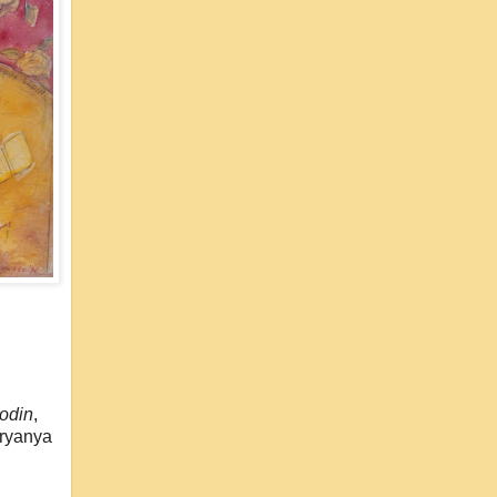
odin
,
ryanya