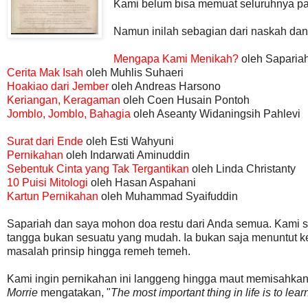
Kami belum bisa memuat seluruhnya pad
Namun inilah sebagian dari naskah dan
Mengapa Kami Menikah?
oleh Saparia
Cerita Mak Isah
oleh Muhlis Suhaeri
Hoakiao dari Jember
oleh Andreas Harsono
Keriangan, Keragaman
oleh Coen Husain Pontoh
Jomblo, Jomblo, Bahagia
oleh Aseanty Widaningsih Pahlevi
Surat dari Ende
oleh Esti Wahyuni
Pernikahan
oleh Indarwati Aminuddin
Sebentuk Cinta yang Tak Tergantikan
oleh Linda Christanty
10 Puisi Mitologi
oleh Hasan Aspahani
Kartun Pernikahan
oleh Muhammad Syaifuddin
Sapariah dan saya mohon doa restu dari Anda semua. Kami 
tangga bukan sesuatu yang mudah. Ia bukan saja menuntut kes
masalah prinsip hingga remeh temeh.
Kami ingin pernikahan ini langgeng hingga maut memisahka
Morrie
mengatakan, "
The most important thing in life is to lear