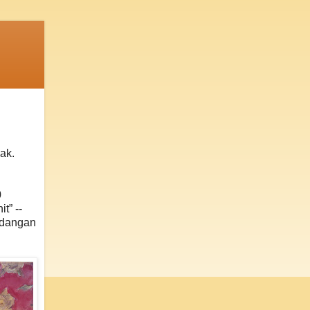
ak.
0
t” --
ndangan