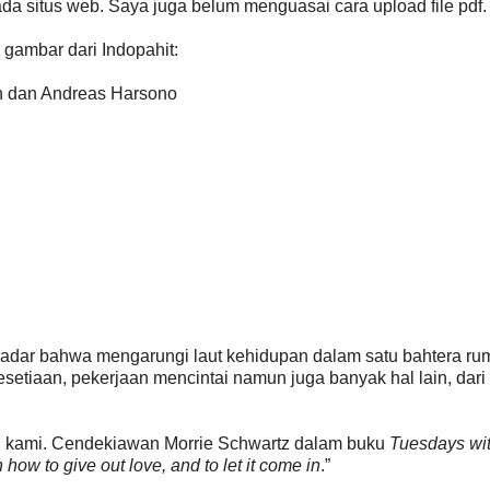
a situs web. Saya juga belum menguasai cara upload file pdf
 gambar dari Indopahit:
h dan Andreas Harsono
sadar bahwa mengarungi laut kehidupan dalam satu bahtera ru
etiaan, pekerjaan mencintai namun juga banyak hal lain, dari
n kami. Cendekiawan Morrie Schwartz dalam buku
Tuesdays wi
n how to give out love, and to let it come in
.”