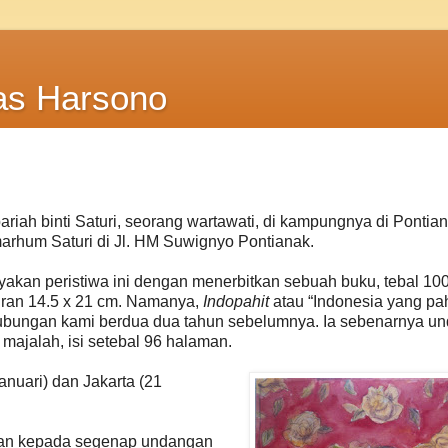
as Harsono
ariah binti Saturi, seorang wartawati, di kampungnya di Pontian
arhum Saturi di Jl. HM Suwignyo Pontianak.
kan peristiwa ini dengan menerbitkan sebuah buku, tebal 10
uran 14.5 x 21 cm. Namanya,
Indopahit
atau “Indonesia yang pahi
ubungan kami berdua dua tahun sebelumnya. Ia sebenarnya u
 majalah, isi setebal 96 halaman.
anuari) dan Jakarta (21
ikan kepada segenap undangan