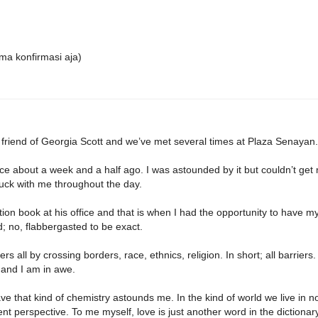
ma konfirmasi aja)
friend of Georgia Scott and we’ve met several times at Plaza Senayan.
ce about a week and a half ago. I was astounded by it but couldn’t get
stuck with me throughout the day.
ion book at his office and that is when I had the opportunity to have m
; no, flabbergasted to be exact.
all by crossing borders, race, ethnics, religion. In short; all barriers.
t and I am in awe.
have that kind of chemistry astounds me. In the kind of world we live in n
t perspective. To me myself, love is just another word in the dictionary