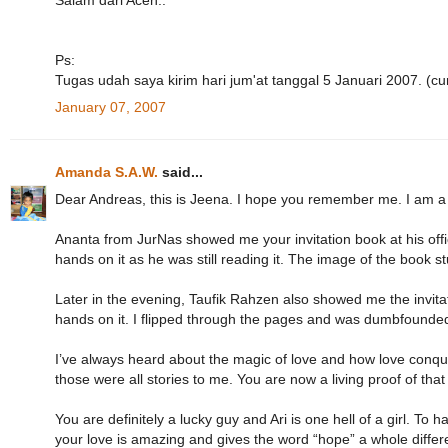
Salam dari Aceh..
Ps:
Tugas udah saya kirim hari jum'at tanggal 5 Januari 2007. (cu
January 07, 2007
Amanda S.A.W.
said...
Dear Andreas, this is Jeena. I hope you remember me. I am a 
Ananta from JurNas showed me your invitation book at his offi
hands on it as he was still reading it. The image of the book 
Later in the evening, Taufik Rahzen also showed me the invitat
hands on it. I flipped through the pages and was dumbfounded
I’ve always heard about the magic of love and how love conquers 
those were all stories to me. You are now a living proof of tha
You are definitely a lucky guy and Ari is one hell of a girl. To 
your love is amazing and gives the word “hope” a whole differen