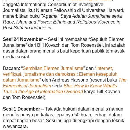
anggota International Consortium of Investigative
Journalists, ikut Nieman Fellowship di Universitas Harvard,
menerbitkan buku
"Agama" Saya Adalah Jurnalisme
serta
Race, Islam and Power: Ethnic and Religious Violence in
Post-Suharto Indonesia
.
Sesi 24 November
– Sesi ini membahas “Sepuluh Elemen
Jurnalisme” dari Bill Kovach dan Tom Rosenstiel. Ini adalah
dasar dalam orang menulis buat keperluan publik termasuk
media sosial.
Bacaan: “
Sembilan Elemen Jurnalisme
” dan “
Internet,
verifikasi, jurnalisme dan demokrasi: Elemen kesepuluh
dalam Jurnalisme
” oleh Andreas Harsono (resensi buku
The
Elements of Journalism
serta
Blur: How to Know What's
True in the Age of Information Overload
karya Bill Kovach
dan Tom Rosenstiel).
Sesi 1 Desember
-- Tak ada hukum dalam menulis namun
menulis punya perkakas, tepatnya 50 buah, terbagi dalam
empat bagian besar. Sesi ini juga dilengkapi dengan teknik
wawancara.