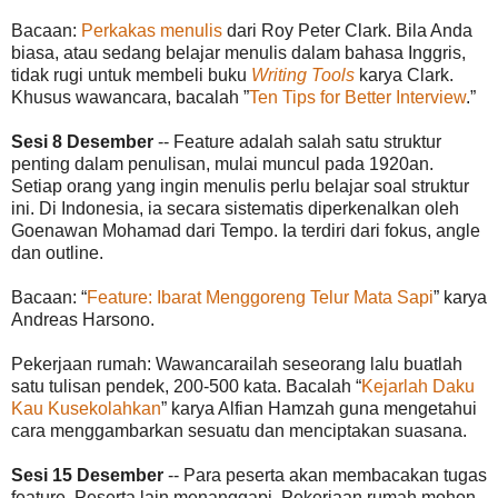
Bacaan:
Perkakas menulis
dari Roy Peter Clark. Bila Anda
biasa, atau sedang belajar menulis dalam bahasa Inggris,
tidak rugi untuk membeli buku
Writing Tools
karya Clark.
Khusus wawancara, bacalah ”
Ten Tips for Better Interview
.”
Sesi 8 Desember
-- Feature adalah salah satu struktur
penting dalam penulisan, mulai muncul pada 1920an.
Setiap orang yang ingin menulis perlu belajar soal struktur
ini. Di Indonesia, ia secara sistematis diperkenalkan oleh
Goenawan Mohamad dari Tempo. Ia terdiri dari fokus, angle
dan outline.
Bacaan: “
Feature: Ibarat Menggoreng Telur Mata Sapi
” karya
Andreas Harsono.
Pekerjaan rumah: Wawancarailah seseorang lalu buatlah
satu tulisan pendek, 200-500 kata. Bacalah “
Kejarlah Daku
Kau Kusekolahkan
” karya Alfian Hamzah guna mengetahui
cara menggambarkan sesuatu dan menciptakan suasana.
Sesi 15 Desember
-- Para peserta akan membacakan tugas
feature. Peserta lain menanggapi. Pekerjaan rumah mohon