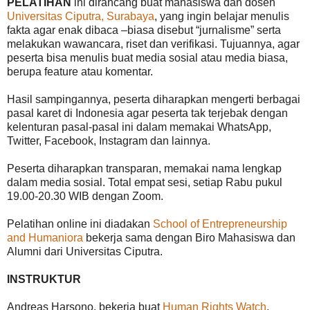
PELATIHAN
ini dirancang buat mahasiswa dan dosen
Universitas Ciputra, Surabaya
, yang ingin belajar menulis
fakta agar enak dibaca –biasa disebut “jurnalisme” serta
melakukan wawancara, riset dan verifikasi. Tujuannya, agar
peserta bisa menulis buat media sosial atau media biasa,
berupa feature atau komentar.
Hasil sampingannya, peserta diharapkan mengerti berbagai
pasal karet di Indonesia agar peserta tak terjebak dengan
kelenturan pasal-pasal ini dalam memakai WhatsApp,
Twitter, Facebook, Instagram dan lainnya.
Peserta diharapkan transparan, memakai nama lengkap
dalam media sosial. Total empat sesi, setiap Rabu pukul
19.00-20.30 WIB dengan Zoom.
Pelatihan online ini diadakan
School of Entrepreneurship
and Humaniora
bekerja sama dengan Biro Mahasiswa dan
Alumni dari Universitas Ciputra.
INSTRUKTUR
Andreas Harsono, bekerja buat
Human Rights Watch
,