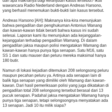
dan apa maknanya bagi kelanjutan kasus tersebut? Ikuti
wawancara Radio Nederland dengan Andreas Harsono,
yang berhasil menemukan bukti-bukti lain kasus tersebut.
Andreas Harsono [AH]: Maknanya kira-kira menunjukan
bahwa pengadilan dan penghukuman Antonius Wanang
dan kawan-kawan tidak berarti bahwa kasus ini sudah
selesai. Laporan kami itu menunjukan ada kejanggalan-
kejanggalan terhadap pengadilan Wamang. Di dalam
pengadilan jaksa maupun polisi mengatakan Wamang dan
kawan-kawan hanya punya tiga senapan. Satu M16, satu
SS 1 dan satu mauser dan peluru mereka maksimal hanya
180 butir.
Namun di lokasi kejadian ditemukan 208 selongsong peluru
maupun pecahan peluru ya. Artinya ada senapan lain di
balik tiga senapan yang dimiliki oleh Wamang dan kawan-
kawan. Dari hasil pemeriksaan polisi yang juga dikatakan di
pengadilan total 208 selongsong tersebut berasal dari 13
pucuk senapan. Padahal jaksa mengatakan Wamang hanya
punya tiga senapan, tetapi selongsongnya menyatakan ada
13 senapan. Jadi 10 itu milik siapa?