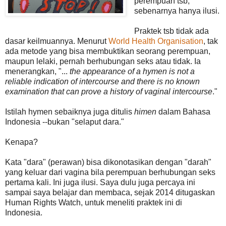
perempuan tsb,
sebenarnya hanya ilusi.
Praktek tsb tidak ada
dasar keilmuannya. Menurut
World Health Organisation
, tak
ada metode yang bisa membuktikan seorang perempuan,
maupun lelaki, pernah berhubungan seks atau tidak. Ia
menerangkan, "...
the appearance of a hymen is not a
reliable indication of intercourse and there is no known
examination that can prove a history of vaginal intercourse
."
Istilah hymen sebaiknya juga ditulis
himen
dalam Bahasa
Indonesia --bukan "selaput dara."
Kenapa?
Kata "dara" (perawan) bisa dikonotasikan dengan "darah"
yang keluar dari vagina bila perempuan berhubungan seks
pertama kali. Ini juga ilusi. Saya dulu juga percaya ini
sampai saya belajar dan membaca, sejak 2014 ditugaskan
Human Rights Watch, untuk meneliti praktek ini di
Indonesia.