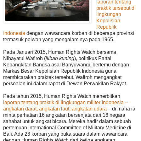
laporan tentang
praktik tersebut di
lingkungan
Kepolisian
Republik
Indonesia
dengan wawancara korban di beberapa provinsi
termasuk polwan yang mengalaminya pada 1965.
Pada Januari 2015, Human Rights Watch bersama
Nihayatul Wafiroh (
jilbab kuning
), politikus Partai
Kebangkitan Bangsa asal Banyuwangi, bertemu dengan
Markas Besar Kepolisian Republik Indonesia guna
membicarakan praktek tersebut. Wafiroh mengangkat
persoalan ini dalam rapat di Dewan Perwakilan Rakyat.
Pada tahun 2015, Human Rights Watch menerbitkan
laporan tentang praktik di lingkungan militer Indonesia –
angkatan darat, angkatan laut, angkatan udara
– di mana ia
minta perhatian 16 angkatan bersenjata dari 16 negara
sahabat untuk angkat bicara. Mereka hadir dalam sebuah
pertemuan International Committee of Military Medicine di
Bali. Ada 23 korban yang buka suara dalam wawancara
dengan Human Rights Watch dari ketiga angkatan.