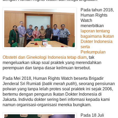
Pada tahun 2018,
Human Rights
Watch
menerbitkan
laporan tentang
bagaimana Ikatan
Dokter Indonesia
serta
Perkumpulan
Obstetri dan Ginekologi Indonesia tetap diam
, tak
mengeluarkan sikap soal praktek yang merendahkan
perempuan dan tanpa dasar keilmuan tersebut.
Pada Mei 2018, Human Rights Watch beserta Brigadir
Jenderal Sri Rumiati (
batik merah putih
), seorang pensiunan
polwan yang tanpa lelah protes soal praktek ini sejak 2006,
bertemu dengan pengurus Ikatan Dokter Indonesia di
Jakarta. Individu dokter sering beri informasi kepada kami
namun organisasi-organisasi mereka bungkam.
Pada 18 Juli