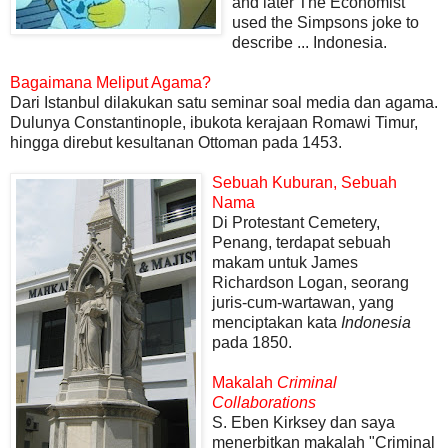
and later The Economist
used the Simpsons joke to
describe ... Indonesia.
Bagaimana Meliput Agama?
Dari Istanbul dilakukan satu seminar soal media dan agama.
Dulunya Constantinople, ibukota kerajaan Romawi Timur,
hingga direbut kesultanan Ottoman pada 1453.
Sebuah Kuburan, Sebuah
Nama
Di Protestant Cemetery,
Penang, terdapat sebuah
makam untuk James
Richardson Logan, seorang
juris-cum-wartawan, yang
menciptakan kata
Indonesia
pada 1850.
Makalah
Criminal
Collaborations
S. Eben Kirksey dan saya
menerbitkan makalah "Criminal