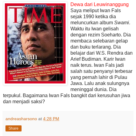
Dewa dari Leuwinanggung
Saya meliput Iwan Fals
sejak 1990 ketika dia
meluncurkan album
Swami
.
Waktu itu Iwan gelisah
dengan rezim Soeharto. Dia
membaca selebaran gelap
dan buku terlarang. Dia
belajar dari W.S. Rendra dan
Arief Budiman. Karir Iwan
naik terus. Iwan Fals jadi
salah satu penyanyi terbesar
yang pernah lahir di Pulau
Jawa. Lalu anak sulungnya
meninggal dunia. Dia
terpukul. Bagaimana Iwan Fals bangkit dari kerusuhan jiwa
dan menjadi saksi?
andreasharsono
at
4:28 PM
Share