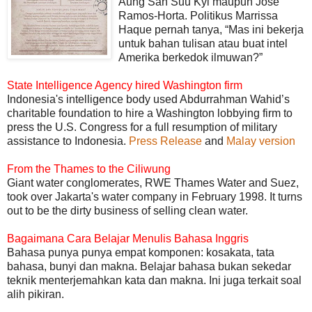
Aung San Suu Kyi maupun Jose
Ramos-Horta. Politikus Marrissa
Haque pernah tanya, “Mas ini bekerja
untuk bahan tulisan atau buat intel
Amerika berkedok ilmuwan?”
State Intelligence Agency hired Washington firm
Indonesia's intelligence body used Abdurrahman Wahid’s
charitable foundation to hire a Washington lobbying firm to
press the U.S. Congress for a full resumption of military
assistance to Indonesia.
Press Release
and
Malay version
From the Thames to the Ciliwung
Giant water conglomerates, RWE Thames Water and Suez,
took over Jakarta's water company in February 1998. It turns
out to be the dirty business of selling clean water.
Bagaimana Cara Belajar Menulis Bahasa Inggris
Bahasa punya punya empat komponen: kosakata, tata
bahasa, bunyi dan makna. Belajar bahasa bukan sekedar
teknik menterjemahkan kata dan makna. Ini juga terkait soal
alih pikiran.