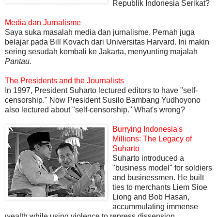
Republik Indonesia Serikat?
Media dan Jurnalisme
Saya suka masalah media dan jurnalisme. Pernah juga
belajar pada Bill Kovach dari Universitas Harvard. Ini makin
sering sesudah kembali ke Jakarta, menyunting majalah
Pantau
.
The Presidents and the Journalists
In 1997, President Suharto lectured editors to have "self-
censorship." Now President Susilo Bambang Yudhoyono
also lectured about "self-censorship." What's wrong?
Burrying Indonesia's
Millions: The Legacy of
Suharto
Suharto introduced a
"business model" for soldiers
and businessmen. He built
ties to merchants Liem Sioe
Liong and Bob Hasan,
accummulating immense
wealth while using violence to repress dissension.