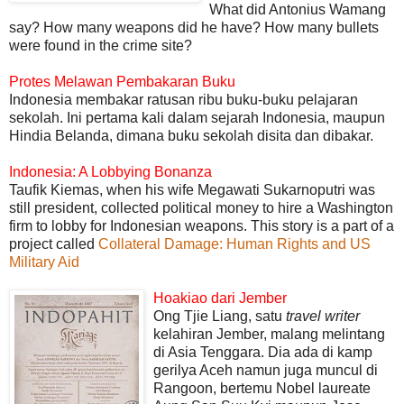
What did Antonius Wamang
say? How many weapons did he have? How many bullets
were found in the crime site?
Protes Melawan Pembakaran Buku
Indonesia membakar ratusan ribu buku-buku pelajaran
sekolah. Ini pertama kali dalam sejarah Indonesia, maupun
Hindia Belanda, dimana buku sekolah disita dan dibakar.
Indonesia: A Lobbying Bonanza
Taufik Kiemas, when his wife Megawati Sukarnoputri was
still president, collected political money to hire a Washington
firm to lobby for Indonesian weapons. This story is a part of a
project called
Collateral Damage: Human Rights and US
Military Aid
Hoakiao dari Jember
Ong Tjie Liang, satu
travel writer
kelahiran Jember, malang melintang
di Asia Tenggara. Dia ada di kamp
gerilya Aceh namun juga muncul di
Rangoon, bertemu Nobel laureate