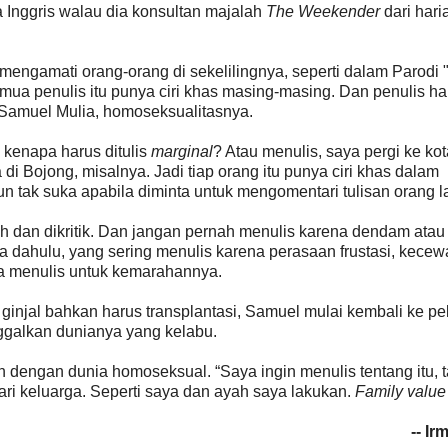
a Inggris walau dia konsultan majalah
The Weekender
dari har
mengamati orang-orang di sekelilingnya, seperti dalam Parodi 
a penulis itu punya ciri khas masing-masing. Dan penulis ha
 Samuel Mulia, homoseksualitasnya.
 kenapa harus ditulis
marginal
? Atau menulis, saya pergi ke kota
a di Bojong, misalnya. Jadi tiap orang itu punya ciri khas dalam
pun tak suka apabila diminta untuk mengomentari tulisan orang la
ah dan dikritik. Dan jangan pernah menulis karena dendam atau 
ya dahulu, yang sering menulis karena perasaan frustasi, kece
a menulis untuk kemarahannya.
al ginjal bahkan harus transplantasi, Samuel mulai kembali ke p
nggalkan dunianya yang kelabu.
n dengan dunia homoseksual. “Saya ingin menulis tentang itu, t
ari keluarga. Seperti saya dan ayah saya lakukan.
Family value
-- I