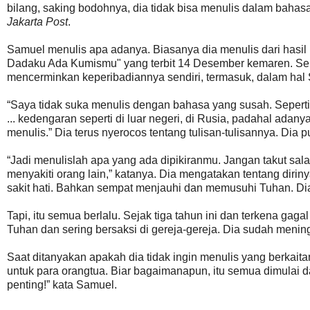
bilang, saking bodohnya, dia tidak bisa menulis dalam bahas
Jakarta Post
.
Samuel menulis apa adanya. Biasanya dia menulis dari hasil 
Dadaku Ada Kumismu" yang terbit 14 Desember kemaren. Semu
mencerminkan keperibadiannya sendiri, termasuk, dalam hal
“Saya tidak suka menulis dengan bahasa yang susah. Seperti
... kedengaran seperti di luar negeri, di Rusia, padahal adany
menulis.” Dia terus nyerocos tentang tulisan-tulisannya. Dia 
“Jadi menulislah apa yang ada dipikiranmu. Jangan takut sal
menyakiti orang lain,” katanya. Dia mengatakan tentang dirin
sakit hati. Bahkan sempat menjauhi dan memusuhi Tuhan. Di
Tapi, itu semua berlalu. Sejak tiga tahun ini dan terkena gag
Tuhan dan sering bersaksi di gereja-gereja. Dia sudah meni
Saat ditanyakan apakah dia tidak ingin menulis yang berkaita
untuk para orangtua. Biar bagaimanapun, itu semua dimulai d
penting!” kata Samuel.