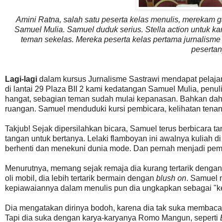
Amini Ratna, salah satu peserta kelas menulis, merekam 
Samuel Mulia. Samuel duduk serius. Stella action untuk k
teman sekelas. Mereka peserta kelas pertama jurnalisme s
pesertan
Lagi-lagi
dalam kursus Jurnalisme Sastrawi mendapat pelajar
di lantai 29 Plaza BII 2 kami kedatangan Samuel Mulia, penul
hangat, sebagian teman sudah mulai kepanasan. Bahkan dahi
ruangan. Samuel menduduki kursi pembicara, kelihatan tenan
Takjub! Sejak dipersilahkan bicara, Samuel terus berbicara ta
tangan untuk bertanya. Lelaki flamboyan ini awalnya kuliah d
berhenti dan menekuni dunia mode. Dan pernah menjadi p
Menurutnya, memang sejak remaja dia kurang tertarik dengan 
oli mobil, dia lebih tertarik bermain dengan
blush on
. Samuel 
kepiawaiannya dalam menulis pun dia ungkapkan sebagai "k
Dia mengatakan dirinya bodoh, karena dia tak suka memba
Tapi dia suka dengan karya-karyanya Romo Mangun, seperti