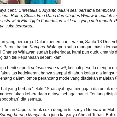
gaya centil Chrestella Budyanto dalam sesi bersama pembicara
amera. Ratna, Stella, Irma Dana dan Charles Wiriawan adalah t
astrawi di Eka Tjipta Foundation. Ini kelas yang riuh rendah. 
ya suka bergurau.
an yang berharga. Dalam pertemuan terakhir, Sabtu 13 Desemb
is Parodi harian
Kompas
. Walaupun suhu ruangan masih teras
 Charles Wiriawan sudah berkeringat, kami pun duduk manis d
g dan tak kepanasan seperti kami.
npa henti seperti
petasan cabe rawit
, kecuali peserta mengacu
i fakusltas kedokteran, hanya sampai di tahun ketiga dia langsu
emenang dalam lomba perancang mode yang diadakan majalah
hal yang berbau “lelaki.” Saat ayahnya mengajari dia untuk m
menceritakan keberadaan dirinya sebagai banci. Tentang disipl
ebodohan" dia semata.
ca Truman Capote. Tidak suka dengan tulisanya Goenawan Moh
Burung-burung Manyar
dan juga karyanya Ahmad Tohari. Bahka