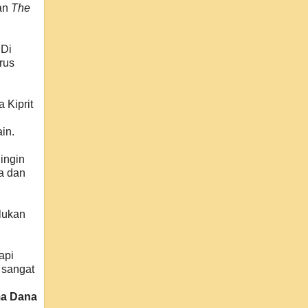
ian
The
"Di
rus
 Kiprit
in.
ingin
wa dan
elukan
api
sangat
rma Dana