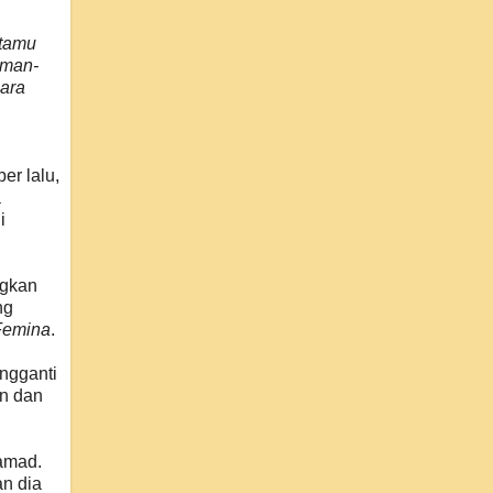
 tamu
eman-
Para
er lalu,
a
i
ngkan
ng
Femina
.
engganti
in dan
amad.
n dia