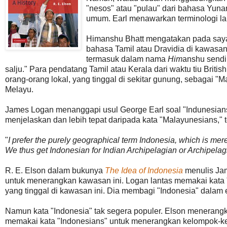
"nesos" atau "pulau" dari bahasa Yunan
umum. Earl menawarkan terminologi lain
Himanshu Bhatt mengatakan pada saya 
bahasa Tamil atau Dravidia di kawasan
termasuk dalam nama
Him
anshu sendir
salju." Para pendatang Tamil atau Kerala dari waktu tiu Britis
orang-orang lokal, yang tinggal di sekitar gunung, sebagai "
Melayu.
James Logan menanggapi usul George Earl soal "Indunesians
menjelaskan dan lebih tepat daripada kata "Malayunesians," 
"
I prefer the purely geographical term Indonesia, which is mere
We thus get Indonesian for Indian Archipelagian or Archipelagi
R. E. Elson dalam bukunya
The Idea of Indonesia
menulis Jam
untuk menerangkan kawasan ini. Logan lantas memakai kata
yang tinggal di kawasan ini. Dia membagi "Indonesia" dalam
Namun kata "Indonesia" tak segera populer. Elson menerangk
memakai kata "Indonesians" untuk menerangkan kelompok-kel