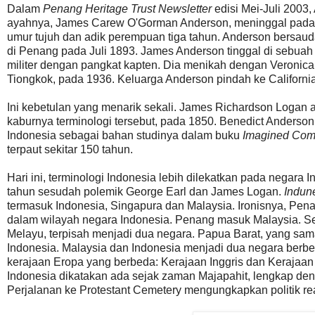
Dalam
Penang Heritage Trust Newsletter
edisi Mei-Juli 2003
ayahnya, James Carew O'Gorman Anderson, meninggal pada 19
umur tujuh dan adik perempuan tiga tahun. Anderson bersaud
di Penang pada Juli 1893. James Anderson tinggal di sebuah
militer dengan pangkat kapten. Dia menikah dengan Veronica 
Tiongkok, pada 1936. Keluarga Anderson pindah ke Californi
Ini kebetulan yang menarik sekali. James Richardson Logan 
kaburnya terminologi tersebut, pada 1850. Benedict Anders
Indonesia sebagai bahan studinya dalam buku
Imagined Com
terpaut sekitar 150 tahun.
Hari ini, terminologi Indonesia lebih dilekatkan pada negara
tahun sesudah polemik George Earl dan James Logan.
Indun
termasuk Indonesia, Singapura dan Malaysia. Ironisnya, Pena
dalam wilayah negara Indonesia. Penang masuk Malaysia. 
Melayu, terpisah menjadi dua negara. Papua Barat, yang sa
Indonesia. Malaysia dan Indonesia menjadi dua negara berbe
kerajaan Eropa yang berbeda: Kerajaan Inggris dan Kerajaa
Indonesia dikatakan ada sejak zaman Majapahit, lengkap de
Perjalanan ke Protestant Cemetery mengungkapkan politik rea