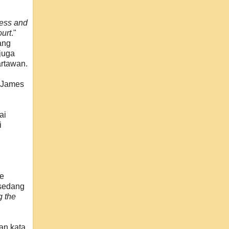
ress and
ourt
."
ang
juga
artawan.
 James
ai
i
ge
 sedang
g the
an kata