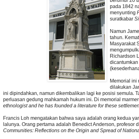
berumur 20 t
pada 1842 n
menyunting
suratkabar
S
Namun James 
tahun. Kemat
Masyarakat S
mengumpulka
Richardson L
dicantumkan 
(kesederhan
Memorial ini
dilakukan Ja
ini dipindahkan, namun dikembalikan lagi ke posisi semula. T
perluasan gedung mahkamah hukum ini. Di memorial marmer ini
ethnologist and he has founded a literature for these settleme
Francis Loh mengatakan bahwa saya adalah orang kedua yang
lalunya. Orang pertama adalah Benedict Anderson, profesor d
Communities: Reflections on the Origin and Spread of Nation