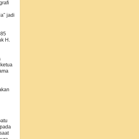
grafi
a" jadi
885
uk H.
a
 ketua
nama
akan
batu
 pada
saat