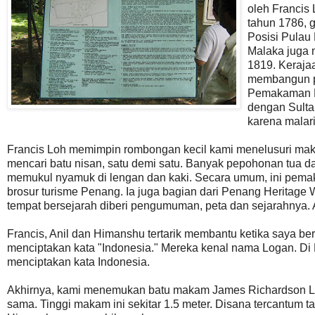
oleh Francis 
tahun 1786, g
Posisi Pulau 
Malaka juga 
1819. Keraja
membangun pe
Pemakaman Pr
dengan Sulta
karena malar
Francis Loh memimpin rombongan kecil kami menelusuri maka
mencari batu nisan, satu demi satu. Banyak pepohonan tua da
memukul nyamuk di lengan dan kaki. Secara umum, ini pemaka
brosur turisme Penang. Ia juga bagian dari Penang Heritage 
tempat bersejarah diberi pengumuman, peta dan sejarahnya.
Francis, Anil dan Himanshu tertarik membantu ketika saya 
menciptakan kata "Indonesia." Mereka kenal nama Logan. D
menciptakan kata Indonesia.
Akhirnya, kami menemukan batu makam James Richardson L
sama. Tinggi makam ini sekitar 1.5 meter. Disana tercantum