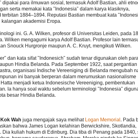
dipakai para ilmuwan sosial, termasuk Adolf Bastian, ahli etno
ogan serta memakai kata "Indonesia" dalam karya klasiknya,
lid terbitan 1884–1894. Reputasi Bastian membuat kata "Indonesi
di kalangan akademisi Eropa.
ologi ini. G. A. Wilken, profesor di Universitas Leiden, pada 1
 Wilken mengagumi karya Adolf Bastian. Profesor lain termas
iaan Snouck Hurgronje maupun A. C. Kruyt, mengikuti Wilken.
r" dan kata sifat "Indonesich" sudah tenar digunakan oleh par
 maupun Hindia Belanda. Pada September 1922, saat pergantian
astra, organisasi Indische Vereeniging di Belanda mengubah 
impunan ini banyak berperan dalam merumuskan nasionalisme
Hatta menjadi ketua Indonesische Vereeniging, pembentukan
n. Ia hanya soal waktu sebelum terminologi "Indonesia" digun
ota besar Hindia Belanda.
h Kok Wah
juga mengajak saya melihat
Logan Memorial
. Pada 
askan bahwa James Logan kelahiran Berwickshire, Skotlandia,
. Dia kuliah hukum di Edinburg. Dia tiba di Penang pada 1840, 