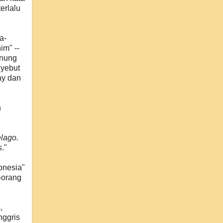
erlalu
a-
im" --
unung
nyebut
ay dan
h
elago.
s
."
onesia"
-orang
,
nggris