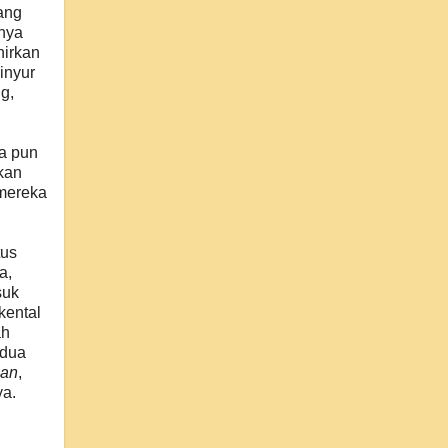
ang
inya
hirkan
inyur
g,
pa pun
kan
 mereka
tus
a,
suk
kental
ah
 dua
han
,
ya.