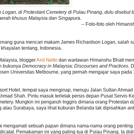
gan, di Protestant Cemetery di Pulau Pinang, dulu disebut 
 daerah khusus Malaysia dan Singapura.
-- Foto-foto oleh Himans
 Penang guna mencari makam James Richardson Logan, salah s
khayalan tentang, Indonesia.
Malaysia, blogger
Anil Netto
dan wartawan Himanshu Bhatt me
an bukunya
Democracy in Malaysia: Discourses and Practices
. 
, dosen Universitas Melbourne, yang pernah mengajar saya pada
esort Hotel, tempat saya menginap, menuju Jalan Sultan Ahmad
hmad Shah. Pintu masuk terletak persis depan Pusat Servis Ke
emetery. Mungkin ini pengaruh Inggris dimana orang Protestan d
g atau Surabaya, saya lihat kuburan Belanda tak dipisahkan an
mi mengamati sebuah papan dimana nama-nama orang penting
catat. Pemakaman ini yang paling tua di Pulau Pinang. Ia didi