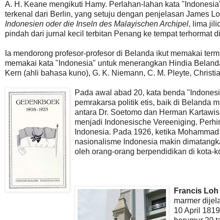
A. H. Keane mengikuti Hamy. Perlahan-lahan kata "Indonesia" 
terkenal dari Berlin, yang setuju dengan penjelasan James L
Indonesien oder die Inseln des Malayischen Archipel
, lima ji
pindah dari jurnal kecil terbitan Penang ke tempat terhormat 
Ia mendorong profesor-profesor di Belanda ikut memakai termin
memakai kata "Indonesia" untuk menerangkan Hindia Belanda.
Kern (ahli bahasa kuno), G. K. Niemann, C. M. Pleyte, Christ
Pada awal abad 20, kata benda "Indonesie
pemrakarsa politik etis, baik di Belanda
antara Dr. Soetomo dan Herman Kartawis
menjadi Indonesische Vereeniging. Perh
Indonesia. Pada 1926, ketika Mohammad 
nasionalisme Indonesia makin dimatangka
oleh orang-orang berpendidikan di kota-k
Francis Lo
marmer dijel
10 April 1819