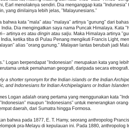
i, Earl menolaknya sendiri. Dia menganggap kata "Indunesia" t
, yang dinilainya lebih jelas, "Malayunesians."
bahwa kata "mala" atau "malaya" artinya "gunung" dari bahas
 India. Dia mengingatkan saya nama Puncak Himalaya. Kata "h
i-- artinya
es
atau
dingin
atau
salju
. Maka Himalaya artinya "g
h India, ketika tiba di Pulau Penang mengikuti Francis Light, me
Malayan" alias "orang gunung."
Malayan
lantas berubah jadi Mal
." Logan berpendapat "Indonesian" merupakan kata yang lebi
terutama untuk pemahaman geografi, daripada secara etnografi.
ly a shorter synonym for the Indian islands or the Indian Archip
c, and Indonesians for Indian Archipelagians or Indian Islander
es Logan adalah orang pertama yang menggunakan kata "Ind
 "Indonesian" maupun "Indonesians" untuk menerangkan orang
 empat daerah, dari Sumatra hingga Formosa.
an bahwa pada 1877, E. T. Hamy, seorang anthropolog Prancis
ompok pra-Melayu di kepulauan ini. Pada 1880, anthropolog I