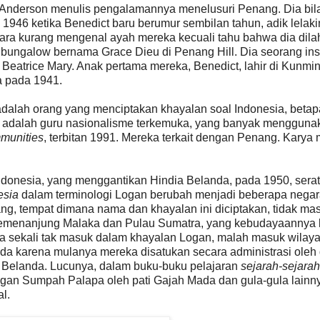
, Anderson menulis pengalamannya menelusuri Penang. Dia bil
46 ketika Benedict baru berumur sembilan tahun, adik lelak
ara kurang mengenal ayah mereka kecuali tahu bahwa dia dila
 bungalow bernama Grace Dieu di Penang Hill. Dia seorang ins
Beatrice Mary. Anak pertama mereka, Benedict, lahir di Kunmin
a pada 1941.
adalah orang yang menciptakan khayalan soal Indonesia, beta
on adalah guru nasionalisme terkemuka, yang banyak mengguna
munities
, terbitan 1991. Mereka terkait dengan Penang. Karya
 Indonesia, yang menggantikan Hindia Belanda, pada 1950, sera
esia
dalam terminologi Logan berubah menjadi beberapa negar
ng, tempat dimana nama dan khayalan ini diciptakan, tidak ma
Semenanjung Malaka dan Pulau Sumatra, yang kebudayaannya 
ma sekali tak masuk dalam khayalan Logan, malah masuk wilay
da karena mulanya mereka disatukan secara administrasi oleh
n Belanda. Lucunya, dalam buku-buku pelajaran
sejarah-sejara
ngan Sumpah Palapa oleh pati Gajah Mada dan gula-gula lainn
l.