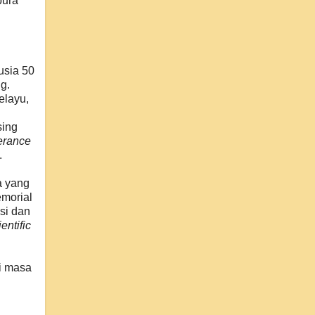
pura
n
usia 50
g.
elayu,
sing
erance
.
a yang
emorial
si dan
entific
i masa