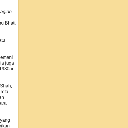
bagian
hu Bhatt
atu
nemani
Dia juga
 1980an
 Shah,
reta
an
tara
 yang
rikan