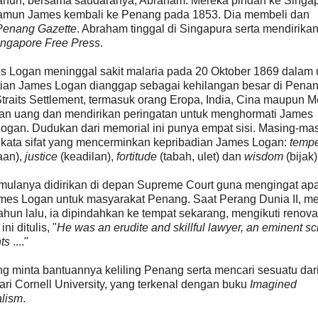
ahun, bersama saudaranya, Abraham. Mereka pindah ke Singa
amun James kembali ke Penang pada 1853. Dia membeli dan
Penang Gazette
. Abraham tinggal di Singapura serta mendirika
ingapore Free Press
.
Logan meninggal sakit malaria pada 20 Oktober 1869 dalam 
ian James Logan dianggap sebagai kehilangan besar di Penan
traits Settlement, termasuk orang Eropa, India, Cina maupun M
n uang dan mendirikan peringatan untuk menghormati James
ogan. Dudukan dari memorial ini punya empat sisi. Masing-ma
kata sifat yang mencerminkan kepribadian James Logan:
temp
aan),
justice
(keadilan),
fortitude
(tabah, ulet) dan
wisdom
(bijak)
 mulanya didirikan di depan Supreme Court guna mengingat ap
mes Logan untuk masyarakat Penang. Saat Perang Dunia II, m
ahun lalu, ia dipindahkan ke tempat sekarang, mengikuti renova
 ditulis, "
He was an erudite and skillful lawyer, an eminent sci
nts
...."
 minta bantuannya keliling Penang serta mencari sesuatu dar
ari Cornell University, yang terkenal dengan buku
Imagined
alism
.