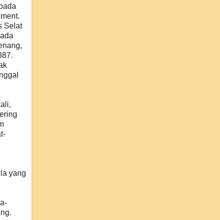
 pada
ement.
s Selat
pada
enang,
887.
ak
inggal
li,
ering
am
t-
la yang
a-
ung.