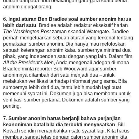
duluan daripada ribut belakangan gara-gara suatu berita
anonim digugat orang.
6.
Ingat aturan Ben Bradlee soal sumber anonim harus
lebih dari satu
. Bradlee adalah redaktur eksekutif harian
The Washington Post
zaman skandal Watergate. Bradlee
pernah mengeluarkan sebuah aturan yang terkenal tentang
pemakaian sumber anonim. Dia hanya mau meloloskan
sebuah keterangan anonim kalau sumbernya minimal dua
pihak, yang independen satu dengan yang lain. Dalam film
All the President's Men
, Anda mengenali adegan di mana
Bradlee minta reporter Bob Woodward agar sumber
anonimnya ditambah dari satu menjadi dua --untuk
melakukan verifikasi terhadap informasi yang sama. Bila
sumbernya lebih dari dua, tentu lebih mudah lagi buat
memenuhi syarat ini. Dokumen juga bisa membantu untuk
verifikasi sumber pertama. Dokumen adalah sumber yang
penting.
7.
Sumber anonim harus berjanji bahwa perjanjian
keanoniman batal bila dia terbukti menyesatkan
. Bill
Kovach sendiri menambahkan satu syarat lagi. Kita harus
membuat sangat jelas dengan calon sumber anonim kita