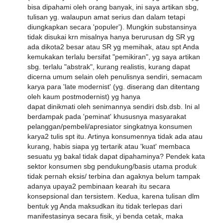
bisa dipahami oleh orang banyak, ini saya artikan sbg,
tulisan yg. walaupun amat serius dan dalam tetapi
diungkapkan secara 'populer'). Mungkin substansinya
tidak disukai krn misalnya hanya berurusan dg SR yg
ada dikota2 besar atau SR yg memihak, atau spt Anda
kemukakan terlalu bersifat "pemikiran", yg saya artikan
sbg. terlalu "abstrak", kurang realistis, kurang dapat
dicerna umum selain oleh penulisnya sendiri, semacam
karya para 'late modernist' (yg. diserang dan ditentang
oleh kaum postmodernist) yg hanya
dapat dinikmati oleh senimannya sendiri dsb.dsb. Ini al
berdampak pada 'peminat' khususnya masyarakat
pelanggan/pembeli/apresiator singkatnya konsumen
karya2 tulis spt itu. Artinya konsumennya tidak ada atau
kurang, habis siapa yg tertarik atau 'kuat' membaca
sesuatu yg bakal tidak dapat dipahaminya? Pendek kata
sektor konsumen sbg pendukung/basis utama produk
tidak pernah eksis/ terbina dan agaknya belum tampak
adanya upaya2 pembinaan kearah itu secara
konsepsional dan tersistem. Kedua, karena tulisan dlm
bentuk yg Anda maksudkan itu tidak terlepas dari
manifestasinya secara fisik, yi benda cetak, maka