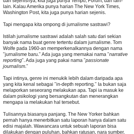
dan sejenisnya, kita juga punya Tempo, Forum, dan lain-
lain. Kalau Amerika punya harian The New York Times,
Washington Post, kita juga punya harian sejenis.
Tapi mengapa kita ompong di jurnalisme sastrawi?
Istilah jurnalisme sastrawi adalah salah satu dari sekian
banyak nama buat genre tertentu dalam jurnalisme. Tom
Wolfe pada 1960-an memperkenalkannya dengan nama
"jurnalisme baru." Ada juga yang memakai nama "
narrative
reporting
". Ada juga yang pakai nama "
passionate
journalism
."
Tapi intinya, genre ini menukik lebih dalam daripada apa
yang kita kenal sebagai "in-depth reporting." Ia bukan saja
melaporkan seseorang melakukan apa. Tapi ia masuk ke
dalam psikologi yang bersangkutan dan menerangkan
mengapa ia melakukan hal tersebut.
Tulisannya biasanya panjang. The New Yorker bahkan
pernah hanya menerbitkan satu laporan hanya dalam satu
edisi majalah. Wawancara untuk sebuah laporan bisa
dilakukan dengan puluhan, bahkan ratusan, nara sumber.