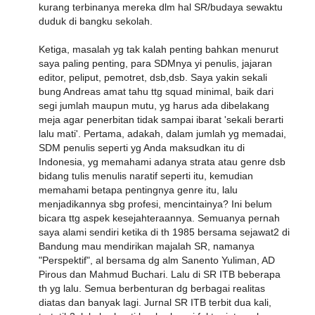
kurang terbinanya mereka dlm hal SR/budaya sewaktu
duduk di bangku sekolah.
Ketiga, masalah yg tak kalah penting bahkan menurut
saya paling penting, para SDMnya yi penulis, jajaran
editor, peliput, pemotret, dsb,dsb. Saya yakin sekali
bung Andreas amat tahu ttg squad minimal, baik dari
segi jumlah maupun mutu, yg harus ada dibelakang
meja agar penerbitan tidak sampai ibarat 'sekali berarti
lalu mati'. Pertama, adakah, dalam jumlah yg memadai,
SDM penulis seperti yg Anda maksudkan itu di
Indonesia, yg memahami adanya strata atau genre dsb
bidang tulis menulis naratif seperti itu, kemudian
memahami betapa pentingnya genre itu, lalu
menjadikannya sbg profesi, mencintainya? Ini belum
bicara ttg aspek kesejahteraannya. Semuanya pernah
saya alami sendiri ketika di th 1985 bersama sejawat2 di
Bandung mau mendirikan majalah SR, namanya
"Perspektif", al bersama dg alm Sanento Yuliman, AD
Pirous dan Mahmud Buchari. Lalu di SR ITB beberapa
th yg lalu. Semua berbenturan dg berbagai realitas
diatas dan banyak lagi. Jurnal SR ITB terbit dua kali,