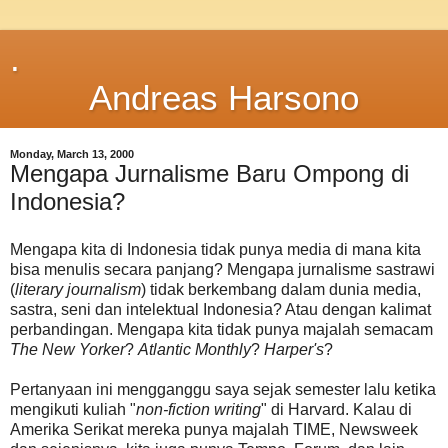
.
Andreas Harsono
Monday, March 13, 2000
Mengapa Jurnalisme Baru Ompong di
Indonesia?
Mengapa kita di Indonesia tidak punya media di mana kita
bisa menulis secara panjang? Mengapa jurnalisme sastrawi
(
literary journalism
) tidak berkembang dalam dunia media,
sastra, seni dan intelektual Indonesia? Atau dengan kalimat
perbandingan. Mengapa kita tidak punya majalah semacam
The New Yorker
?
Atlantic Monthly
?
Harper's
?
Pertanyaan ini mengganggu saya sejak semester lalu ketika
mengikuti kuliah "
non-fiction writing
" di Harvard. Kalau di
Amerika Serikat mereka punya majalah TIME, Newsweek