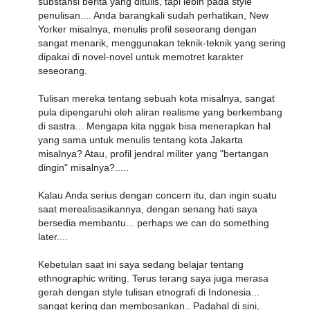
substansi berita yang ditulis, tapi lebih pada style
penulisan.... Anda barangkali sudah perhatikan, New
Yorker misalnya, menulis profil seseorang dengan
sangat menarik, menggunakan teknik-teknik yang sering
dipakai di novel-novel untuk memotret karakter
seseorang.
Tulisan mereka tentang sebuah kota misalnya, sangat
pula dipengaruhi oleh aliran realisme yang berkembang
di sastra... Mengapa kita nggak bisa menerapkan hal
yang sama untuk menulis tentang kota Jakarta
misalnya? Atau, profil jendral militer yang "bertangan
dingin" misalnya?.....
Kalau Anda serius dengan concern itu, dan ingin suatu
saat merealisasikannya, dengan senang hati saya
bersedia membantu... perhaps we can do something
later....
Kebetulan saat ini saya sedang belajar tentang
ethnographic writing. Terus terang saya juga merasa
gerah dengan style tulisan etnografi di Indonesia...
sangat kering dan membosankan.. Padahal di sini,