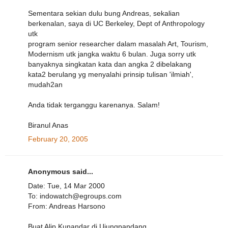
Sementara sekian dulu bung Andreas, sekalian
berkenalan, saya di UC Berkeley, Dept of Anthropology
utk
program senior researcher dalam masalah Art, Tourism,
Modernism utk jangka waktu 6 bulan. Juga sorry utk
banyaknya singkatan kata dan angka 2 dibelakang
kata2 berulang yg menyalahi prinsip tulisan 'ilmiah',
mudah2an
Anda tidak terganggu karenanya. Salam!
Biranul Anas
February 20, 2005
Anonymous said...
Date: Tue, 14 Mar 2000
To: indowatch@egroups.com
From: Andreas Harsono
Buat Alip Kunandar di Ujungpandang,