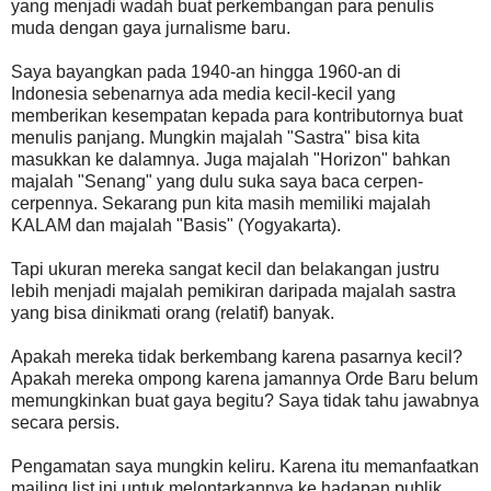
yang menjadi wadah buat perkembangan para penulis
muda dengan gaya jurnalisme baru.
Saya bayangkan pada 1940-an hingga 1960-an di
Indonesia sebenarnya ada media kecil-kecil yang
memberikan kesempatan kepada para kontributornya buat
menulis panjang. Mungkin majalah "Sastra" bisa kita
masukkan ke dalamnya. Juga majalah "Horizon" bahkan
majalah "Senang" yang dulu suka saya baca cerpen-
cerpennya. Sekarang pun kita masih memiliki majalah
KALAM dan majalah "Basis" (Yogyakarta).
Tapi ukuran mereka sangat kecil dan belakangan justru
lebih menjadi majalah pemikiran daripada majalah sastra
yang bisa dinikmati orang (relatif) banyak.
Apakah mereka tidak berkembang karena pasarnya kecil?
Apakah mereka ompong karena jamannya Orde Baru belum
memungkinkan buat gaya begitu? Saya tidak tahu jawabnya
secara persis.
Pengamatan saya mungkin keliru. Karena itu memanfaatkan
mailing list ini untuk melontarkannya ke hadapan publik