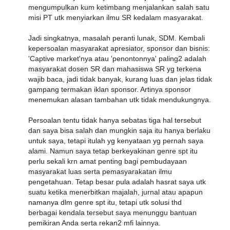
mengumpulkan kum ketimbang menjalankan salah satu
misi PT utk menyiarkan ilmu SR kedalam masyarakat.
Jadi singkatnya, masalah peranti lunak, SDM. Kembali
kepersoalan masyarakat apresiator, sponsor dan bisnis:
'Captive market'nya atau 'penontonnya' paling2 adalah
masyarakat dosen SR dan mahasiswa SR yg terkena
wajib baca, jadi tidak banyak, kurang luas dan jelas tidak
gampang termakan iklan sponsor. Artinya sponsor
menemukan alasan tambahan utk tidak mendukungnya.
Persoalan tentu tidak hanya sebatas tiga hal tersebut
dan saya bisa salah dan mungkin saja itu hanya berlaku
untuk saya, tetapi itulah yg kenyataan yg pernah saya
alami. Namun saya tetap berkeyakinan genre spt itu
perlu sekali krn amat penting bagi pembudayaan
masyarakat luas serta pemasyarakatan ilmu
pengetahuan. Tetap besar pula adalah hasrat saya utk
suatu ketika menerbitkan majalah, jurnal atau apapun
namanya dlm genre spt itu, tetapi utk solusi thd
berbagai kendala tersebut saya menunggu bantuan
pemikiran Anda serta rekan2 mfi lainnya.