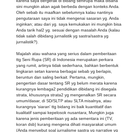
karena saya bergerak di bidang senirupa maka disana
sini mungkin akan agak berbeda dengan konteks Anda.
Oleh sebab itu maafkan sebelumnya kalau nantinya
pengutaraan saya ini tidak mengenai sasaran yg. Anda
inginkan; atau dari yg. saya kemukakan ini mungkin bisa
Anda tarik hal2 yg. sesuai dengan masalah Anda (kalau
tidak salah dibidang jurnalistik yg sastra/sastra yg
jurnalistik?).
Majalah atau wahana yang serius dalam pemberitaan
ttg Seni Rupa (SR) di Indonesia merupakan perkara
yang rumit, artinya tidak sederhana, bahkan berbentuk
lingkaran setan karena berbagai sebab yg berlapis,
beruntun dan saling berkait. Pertama, mungkin,
pengertian dasar tentang SR yg belum merata karena
kurangnya lembaga2 pendidikan dibidang ini disegala
strata, khususnya strata2 yg mengenalkan SR secara
umum/dasar, di SD/SLTP atau SLTA misalnya, atau
kurangnya 'siaran' ttg bidang ini baik kuantitatif dan
kualitatif sampai kepelosok nusantara; Mungkin juga
karena jenis pemberitaan yg ada sementara ini (TV,
koran dsb) kurang mengena dihati masyarakat umum
(Anda menyebut soal jurnalisme sastra yg narrative yg