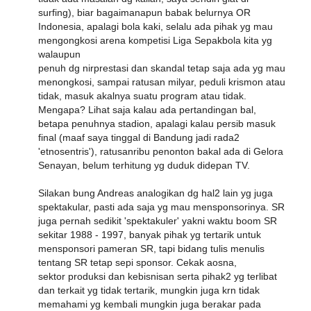
surfing), biar bagaimanapun babak belurnya OR
Indonesia, apalagi bola kaki, selalu ada pihak yg mau
mengongkosi arena kompetisi Liga Sepakbola kita yg
walaupun
penuh dg nirprestasi dan skandal tetap saja ada yg mau
menongkosi, sampai ratusan milyar, peduli krismon atau
tidak, masuk akalnya suatu program atau tidak.
Mengapa? Lihat saja kalau ada pertandingan bal,
betapa penuhnya stadion, apalagi kalau persib masuk
final (maaf saya tinggal di Bandung jadi rada2
'etnosentris'), ratusanribu penonton bakal ada di Gelora
Senayan, belum terhitung yg duduk didepan TV.
Silakan bung Andreas analogikan dg hal2 lain yg juga
spektakular, pasti ada saja yg mau mensponsorinya. SR
juga pernah sedikit 'spektakuler' yakni waktu boom SR
sekitar 1988 - 1997, banyak pihak yg tertarik untuk
mensponsori pameran SR, tapi bidang tulis menulis
tentang SR tetap sepi sponsor. Cekak aosna,
sektor produksi dan kebisnisan serta pihak2 yg terlibat
dan terkait yg tidak tertarik, mungkin juga krn tidak
memahami yg kembali mungkin juga berakar pada