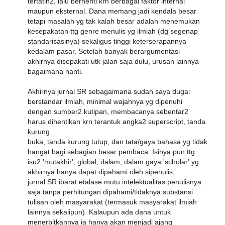
tertatih2, lalu berhenti krn berbagai faktor internal
maupun eksternal. Dana memang jadi kendala besar
tetapi masalah yg tak kalah besar adalah menemukan
kesepakatan ttg genre menulis yg ilmiah (dg segenap
standarisasinya) sekaligus tinggi keterserapannya
kedalam pasar. Setelah banyak berargumentasi
akhirnya disepakati utk jalan saja dulu, urusan lainnya
bagaimana nanti.
Akhirnya jurnal SR sebagaimana sudah saya duga:
berstandar ilmiah, minimal wajahnya yg dipenuhi
dengan sumber2 kutipan, membacanya sebentar2
harus dihentikan krn terantuk angka2 superscript, tanda
kurung
buka, tanda kurung tutup, dan tata/gaya bahasa yg tidak
hangat bagi sebagian besar pembaca. Isinya pun ttg
isu2 'mutakhir', global, dalam, dalam gaya 'scholar' yg
akhirnya hanya dapat dipahami oleh sipenulis;
jurnal SR ibarat etalase mutu intelektualitas penulisnya
saja tanpa perhitungan dipahami/tidaknya substansi
tulisan oleh masyarakat (termasuk masyarakat ilmiah
lainnya sekalipun). Kalaupun ada dana untuk
menerbitkannya ia hanya akan menjadi ajang