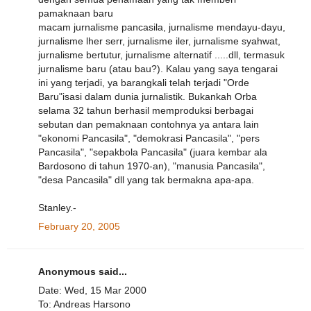
pamaknaan baru
macam jurnalisme pancasila, jurnalisme mendayu-dayu,
jurnalisme lher serr, jurnalisme iler, jurnalisme syahwat,
jurnalisme bertutur, jurnalisme alternatif .....dll, termasuk
jurnalisme baru (atau bau?). Kalau yang saya tengarai
ini yang terjadi, ya barangkali telah terjadi "Orde
Baru"isasi dalam dunia jurnalistik. Bukankah Orba
selama 32 tahun berhasil memproduksi berbagai
sebutan dan pemaknaan contohnya ya antara lain
"ekonomi Pancasila", "demokrasi Pancasila", "pers
Pancasila", "sepakbola Pancasila" (juara kembar ala
Bardosono di tahun 1970-an), "manusia Pancasila",
"desa Pancasila" dll yang tak bermakna apa-apa.
Stanley.-
February 20, 2005
Anonymous said...
Date: Wed, 15 Mar 2000
To: Andreas Harsono