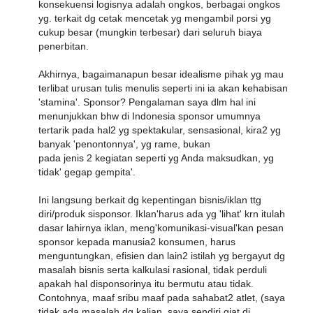
konsekuensi logisnya adalah ongkos, berbagai ongkos
yg. terkait dg cetak mencetak yg mengambil porsi yg
cukup besar (mungkin terbesar) dari seluruh biaya
penerbitan.
Akhirnya, bagaimanapun besar idealisme pihak yg mau
terlibat urusan tulis menulis seperti ini ia akan kehabisan
'stamina'. Sponsor? Pengalaman saya dlm hal ini
menunjukkan bhw di Indonesia sponsor umumnya
tertarik pada hal2 yg spektakular, sensasional, kira2 yg
banyak 'penontonnya', yg rame, bukan
pada jenis 2 kegiatan seperti yg Anda maksudkan, yg
tidak' gegap gempita'.
Ini langsung berkait dg kepentingan bisnis/iklan ttg
diri/produk sisponsor. Iklan'harus ada yg 'lihat' krn itulah
dasar lahirnya iklan, meng'komunikasi-visual'kan pesan
sponsor kepada manusia2 konsumen, harus
menguntungkan, efisien dan lain2 istilah yg bergayut dg
masalah bisnis serta kalkulasi rasional, tidak perduli
apakah hal disponsorinya itu bermutu atau tidak.
Contohnya, maaf sribu maaf pada sahabat2 atlet, (saya
tidak ada masalah dg kalian, saya sendiri giat di