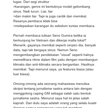
lugas. Dari segi struktur
>karangan, genre ini bentuknya model gelombang
sinus. Naik turun. Liar, liar
>dan makin liar. Tapi ia juga cantik dan memikat.
Rasanya pembaca tidak bisa
>melepaskan karangan itu sebelum tuntas membaca.
Pernah membaca tulisan Seno Gumira ketika ia
berkunjung ke Vietnam dan dikerjai mafia lokal?
Menarik, gayanya memikat seperti cerpen dia, banyak
data, tapi tak bergaya sinus. Namun Seno
mengembangkan pendekatan "visual" seperti halnya
memelihara ritme dalam film yaitu dengan membangun
klimaks dan anti-klimaks secara bergantian. Hasilnya:
memikat. Tapi menurut saya, ya features biasa (atau
luar biasa).
Omong-omong ada seorang mahasiswa menulisa
skripsi tentang jurnalisme sastra antara lain dengan
menggolong caping GM sebagai salah satu bentuk
jurnalisme sastra. Menurut saya hal ini jelas salah
kaprah. Dari dulu saya adalah orang yang selalu kuatir
dengan semua penamaan yang tak memberi