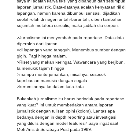
saya ini adalah karya fiksi yang dibangun dari setumpuk
laporan jurnalistik. Data-datanya adalah kenyataan riil di
lapangan, namun karena dibumbui sensasi, dijadikan
seolah-olah di negeri antah-barantah, diberi tambahan
sejumlah metafora surealis, maka jadilah dia cerpen.
>Jurnalisme ini menyembah pada reportase. Data-data
diperoleh dari liputan
>di lapangan yang tangguh. Menembus sumber dengan
gigih. Pagi hingga malam.
>Riset yang makan keringat. Wawancara yang berjibun.
Ia menukik tajam hingga
>mampu menterjemahkan, misalnya, sesosok
kepribadian manusia dengan segala
>kerumitannya ke dalam kata-kata.
Bukankah jurnalisme itu harus berinduk pada reportase
yang kuat? Ini untuk membedakan antara laporan
jurnalistik dengan tulisan opini (kolom). Lantas apa
bedanya dengan in depth reporting atau investigasi
yang ditulis dengan model features? Saya ingat saat
Moh Anis di Surabaya Post pada 1989.