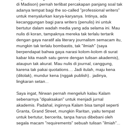
di Madison) pernah terlibat percakapan panjang soal tak
adanya tempat bagi the so-called "professional writers"
untuk menyalurkan karya-karyanya. Intinya, ada
kecanggungan bagi para writers (penulis) ini untuk
bertutur dalam wadah media yang ada selama ini. Mau
nulis di koran, tampaknya mereka tak terlalu tertarik
dengan gaya naratif ala literary journalism semacam itu,
mungkin tak terlalu bombastis, tak "ilmiah" (saya
berpendapat bahwa gaya narasi kolom-kolom di surat
kabar kita masih satu genre dengan tulisan akademis),
ataupun tak akurat. Mau nulis di journal, canggung,
karena tak pakai quotations.... Jadi itulah, maju kena
(ditolak), mundur kena (nggak publish).. jadinya,
lingkaran setan...
Saya ingat, Nirwan pernah mengeluh kalau Kalam
sebenarnya "dipaksakan" untuk menjadi jurnal
akademis. Padahal, inginnya Kalam bisa tampil seperti
Granta, Grand Street, mungkin Raritan, yaitu tempat
untuk bertutur, bercerita, tanpa harus dibebani oleh
segala macam "requirements" sebuah tulisan "ilmiah"...