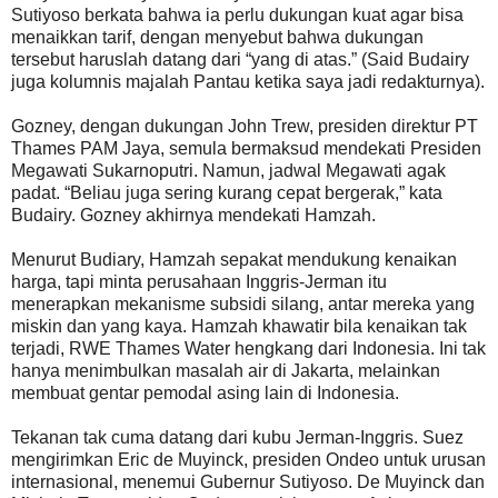
Sutiyoso berkata bahwa ia perlu dukungan kuat agar bisa
menaikkan tarif, dengan menyebut bahwa dukungan
tersebut haruslah datang dari “yang di atas.” (Said Budairy
juga kolumnis majalah Pantau ketika saya jadi redakturnya).
Gozney, dengan dukungan John Trew, presiden direktur PT
Thames PAM Jaya, semula bermaksud mendekati Presiden
Megawati Sukarnoputri. Namun, jadwal Megawati agak
padat. “Beliau juga sering kurang cepat bergerak,” kata
Budairy. Gozney akhirnya mendekati Hamzah.
Menurut Budiary, Hamzah sepakat mendukung kenaikan
harga, tapi minta perusahaan Inggris-Jerman itu
menerapkan mekanisme subsidi silang, antar mereka yang
miskin dan yang kaya. Hamzah khawatir bila kenaikan tak
terjadi, RWE Thames Water hengkang dari Indonesia. Ini tak
hanya menimbulkan masalah air di Jakarta, melainkan
membuat gentar pemodal asing lain di Indonesia.
Tekanan tak cuma datang dari kubu Jerman-Inggris. Suez
mengirimkan Eric de Muyinck, presiden Ondeo untuk urusan
internasional, menemui Gubernur Sutiyoso. De Muyinck dan