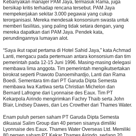
Kebanyakan manajer PAM Jaya, termasuk Rama, juga
bersikap kritis terhadap rencana tersebut. PAM Jaya
mempekerjakan sekitar 3.000 pegawai yang cukup
terorganisasi. Mereka mendesak konsorsium swasta untuk
memberi fasilitas, yang paling tidak setara dengan, yang
mereka dapatkan dari PAM Jaya. Pendek kata,
perundingannya lumayan alot.
“Saya ikut rapat pertama di Hotel Sahid Jaya,” kata Achmad
Lanti, mengacu pada pertemuan antara konsorsium dan tim
pemerintah pada 12-15 Juni 1996. Masing-masing delegasi
membawa lima anggota. Tim pemerintah mengikutsertakan
birokrat seperti Prawoto Danoemihardjo, Lanti dan Rama
Boedi. Sementara tim dari PT Garuda Dipta Semesta
membawa Iwa Kartiwa serta Christian Michelon dan
Bernard Lafrogne dari Lyonnaise des Eaux. Tim PT
Kekarpola Airindo mengirimkan Fachry Thaib serta John
Blair, Lindsey Dawes, dan Les Crowther dari Thames Water.
Enam puluh persen saham PT Garuda Dipta Semesta
dikuasai Salim Group dan 40 persen sisanya dimiliki
Lyonnaise des Eaux. Thames Water Overseas Ltd. Memiliki
80 persen saham PT Kekar Thames Airindo, sedang 20