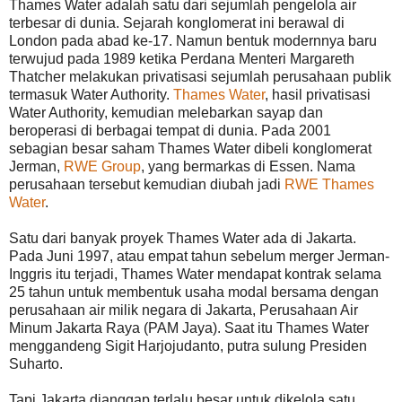
Thames Water adalah satu dari sejumlah pengelola air
terbesar di dunia. Sejarah konglomerat ini berawal di
London pada abad ke-17. Namun bentuk modernnya baru
terwujud pada 1989 ketika Perdana Menteri Margareth
Thatcher melakukan privatisasi sejumlah perusahaan publik
termasuk Water Authority.
Thames Water
, hasil privatisasi
Water Authority, kemudian melebarkan sayap dan
beroperasi di berbagai tempat di dunia. Pada 2001
sebagian besar saham Thames Water dibeli konglomerat
Jerman,
RWE Group
, yang bermarkas di Essen. Nama
perusahaan tersebut kemudian diubah jadi
RWE Thames
Water
.
Satu dari banyak proyek Thames Water ada di Jakarta.
Pada Juni 1997, atau empat tahun sebelum merger Jerman-
Inggris itu terjadi, Thames Water mendapat kontrak selama
25 tahun untuk membentuk usaha modal bersama dengan
perusahaan air milik negara di Jakarta, Perusahaan Air
Minum Jakarta Raya (PAM Jaya). Saat itu Thames Water
menggandeng Sigit Harjojudanto, putra sulung Presiden
Suharto.
Tapi Jakarta dianggap terlalu besar untuk dikelola satu