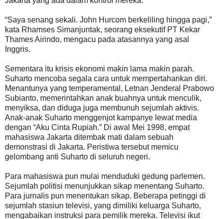
Jakarta yang ada dalam kontrol mereka.
“Saya senang sekali. John Hurcom berkeliling hingga pagi,”
kata Rhamses Simanjuntak, seorang eksekutif PT Kekar
Thames Airindo, mengacu pada atasannya yang asal
Inggris.
Sementara itu krisis ekonomi makin lama makin parah.
Suharto mencoba segala cara untuk mempertahankan diri.
Menantunya yang temperamental, Letnan Jenderal Prabowo
Subianto, memerintahkan anak buahnya untuk menculik,
menyiksa, dan diduga juga membunuh sejumlah aktivis.
Anak-anak Suharto menggenjot kampanye lewat media
dengan “Aku Cinta Rupiah.” Di awal Mei 1998, empat
mahasiswa Jakarta ditembak mati dalam sebuah
demonstrasi di Jakarta. Peristiwa tersebut memicu
gelombang anti Suharto di seluruh negeri.
Para mahasiswa pun mulai menduduki gedung parlemen.
Sejumlah politisi menunjukkan sikap menentang Suharto.
Para jurnalis pun menentukan sikap. Beberapa petinggi di
sejumlah stasiun televisi, yang dimiliki keluarga Suharto,
mengabaikan instruksi para pemilik mereka. Televisi ikut