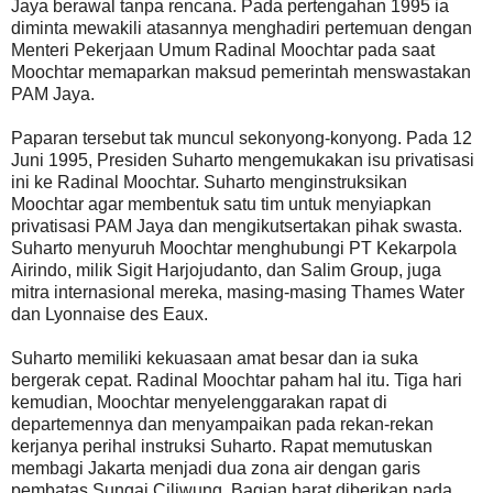
Jaya berawal tanpa rencana. Pada pertengahan 1995 ia
diminta mewakili atasannya menghadiri pertemuan dengan
Menteri Pekerjaan Umum Radinal Moochtar pada saat
Moochtar memaparkan maksud pemerintah menswastakan
PAM Jaya.
Paparan tersebut tak muncul sekonyong-konyong. Pada 12
Juni 1995, Presiden Suharto mengemukakan isu privatisasi
ini ke Radinal Moochtar. Suharto menginstruksikan
Moochtar agar membentuk satu tim untuk menyiapkan
privatisasi PAM Jaya dan mengikutsertakan pihak swasta.
Suharto menyuruh Moochtar menghubungi PT Kekarpola
Airindo, milik Sigit Harjojudanto, dan Salim Group, juga
mitra internasional mereka, masing-masing Thames Water
dan Lyonnaise des Eaux.
Suharto memiliki kekuasaan amat besar dan ia suka
bergerak cepat. Radinal Moochtar paham hal itu. Tiga hari
kemudian, Moochtar menyelenggarakan rapat di
departemennya dan menyampaikan pada rekan-rekan
kerjanya perihal instruksi Suharto. Rapat memutuskan
membagi Jakarta menjadi dua zona air dengan garis
pembatas Sungai Ciliwung. Bagian barat diberikan pada