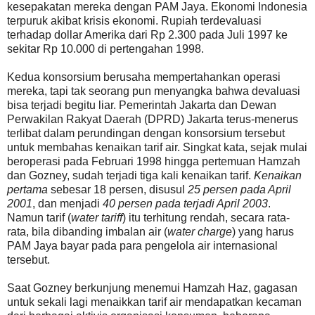
kesepakatan mereka dengan PAM Jaya. Ekonomi Indonesia
terpuruk akibat krisis ekonomi. Rupiah terdevaluasi
terhadap dollar Amerika dari Rp 2.300 pada Juli 1997 ke
sekitar Rp 10.000 di pertengahan 1998.
Kedua konsorsium berusaha mempertahankan operasi
mereka, tapi tak seorang pun menyangka bahwa devaluasi
bisa terjadi begitu liar. Pemerintah Jakarta dan Dewan
Perwakilan Rakyat Daerah (DPRD) Jakarta terus-menerus
terlibat dalam perundingan dengan konsorsium tersebut
untuk membahas kenaikan tarif air. Singkat kata, sejak mulai
beroperasi pada Februari 1998 hingga pertemuan Hamzah
dan Gozney, sudah terjadi tiga kali kenaikan tarif.
Kenaikan
pertama
sebesar 18 persen, disusul
25 persen pada April
2001
, dan menjadi
40 persen pada terjadi April 2003
.
Namun tarif (
water tariff
) itu terhitung rendah, secara rata-
rata, bila dibanding imbalan air (
water charge
) yang harus
PAM Jaya bayar pada para pengelola air internasional
tersebut.
Saat Gozney berkunjung menemui Hamzah Haz, gagasan
untuk sekali lagi menaikkan tarif air mendapatkan kecaman