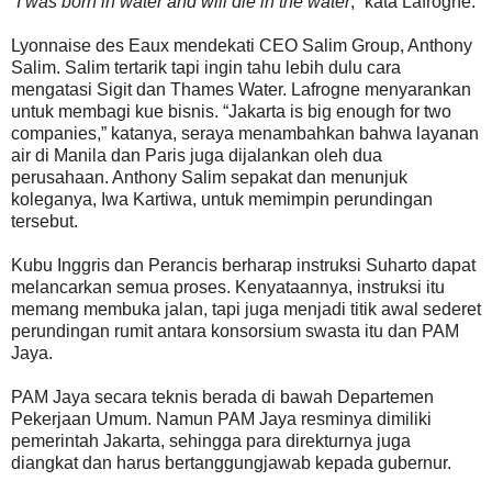
“
I was born in water and will die in the water
,” kata Lafrogne.
Lyonnaise des Eaux mendekati CEO Salim Group, Anthony
Salim. Salim tertarik tapi ingin tahu lebih dulu cara
mengatasi Sigit dan Thames Water. Lafrogne menyarankan
untuk membagi kue bisnis. “Jakarta is big enough for two
companies,” katanya, seraya menambahkan bahwa layanan
air di Manila dan Paris juga dijalankan oleh dua
perusahaan. Anthony Salim sepakat dan menunjuk
koleganya, Iwa Kartiwa, untuk memimpin perundingan
tersebut.
Kubu Inggris dan Perancis berharap instruksi Suharto dapat
melancarkan semua proses. Kenyataannya, instruksi itu
memang membuka jalan, tapi juga menjadi titik awal sederet
perundingan rumit antara konsorsium swasta itu dan PAM
Jaya.
PAM Jaya secara teknis berada di bawah Departemen
Pekerjaan Umum. Namun PAM Jaya resminya dimiliki
pemerintah Jakarta, sehingga para direkturnya juga
diangkat dan harus bertanggungjawab kepada gubernur.