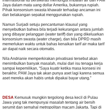
internasional itu bersikeras memungut imbalan air dari PAM
Jaya dalam mata uang dollar Amerika, bukannya rupiah.
Pihak konsorsium swasta khawatir terhadap ancaman ini
dan belakangan sepakat menggunakan rupiah.
Namun Surjadi setuju pencantuman klausul yang
menyebutkan bahwa bila terjadi kekurangan antara jumlah
yang dibayar pelanggan (
water tariff
) dan yang dikeluarkan
konsorsium swasta (
water charge
), dan bila DPRD masih
memerlukan waktu untuk bahas kenaikan tarif air maka tarif
air dapat naik secara otomatis.
Nila Andrianie memperkirakan privatisasi tersebut akan
menimbulkan banyak masalah, mulai dari isu tenaga kerja
sampai kepemilikan, “Saya kuatir ketika masa konsesi ini
berakhir, PAM Jaya tak akan punya aset lagi karena semua
aset mereka akan habis untuk dipakai bayar utang.”
DESA
Kemusuk mungkin tergolong desa kecil di Pulau
Jawa yang tak mempunyai masalah tentang air bersih
serumit dan semahal metropolitan macam Jakarta. Tapi di