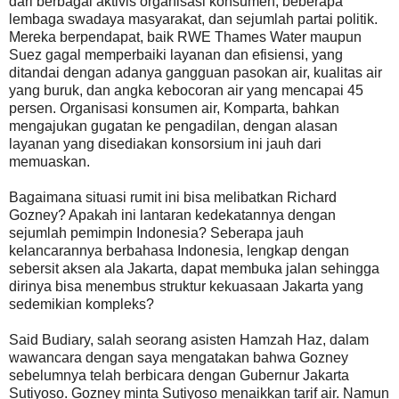
dari berbagai aktivis organisasi konsumen, beberapa
lembaga swadaya masyarakat, dan sejumlah partai politik.
Mereka berpendapat, baik RWE Thames Water maupun
Suez gagal memperbaiki layanan dan efisiensi, yang
ditandai dengan adanya gangguan pasokan air, kualitas air
yang buruk, dan angka kebocoran air yang mencapai 45
persen. Organisasi konsumen air, Komparta, bahkan
mengajukan gugatan ke pengadilan, dengan alasan
layanan yang disediakan konsorsium ini jauh dari
memuaskan.
Bagaimana situasi rumit ini bisa melibatkan Richard
Gozney? Apakah ini lantaran kedekatannya dengan
sejumlah pemimpin Indonesia? Seberapa jauh
kelancarannya berbahasa Indonesia, lengkap dengan
sebersit aksen ala Jakarta, dapat membuka jalan sehingga
dirinya bisa menembus struktur kekuasaan Jakarta yang
sedemikian kompleks?
Said Budiary, salah seorang asisten Hamzah Haz, dalam
wawancara dengan saya mengatakan bahwa Gozney
sebelumnya telah berbicara dengan Gubernur Jakarta
Sutiyoso. Gozney minta Sutiyoso menaikkan tarif air. Namun