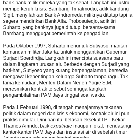
bank-bank milik mereka yang tak sehat. Langkah ini justru
memperkeruh krisis. Bambang Trihatmodjo, adik kandung
Sigit, menyilahkan Bank Andromeda miliknya ditutup tapi ia
segera mendirikan Bank Alfa. Probosutedjo, adik tiri
Suharto, yang banknya juga ditutup, bersama-sama
Bambang menggugat pemerintah ke pengadilan.
Pada Oktober 1997, Suharto menunjuk Sutiyoso, mantan
komandan militer Jakarta, untuk menggantikan Gubernur
Surjadi Soerdirdja. Langkah ini mencipta suasana baru
dalam lingkaran urusan air. Berbeda dengan Surjadi yang
hati-hati, Sutiyoso yang kurang berpengalaman, bersedia
mengawal kepentingan keluarga Suharto tanpa ragu. Tak
lama kemudian, Menteri Dalam Negeri Yogie S.M.
meresmikan kontrak tersebut sehingga langkah
pengambilalihan PAM Jaya tinggal soal waktu.
Pada 1 Februari 1998, di tengah menajamnya tekanan
politik dalam negeri dan krisis ekonomi, kontrak air ini pun
praktis dimulai. Dini hari itu, belasan eksekutif PT Kekar
Thames Airindo, baik
expatriate
maupun lokal, mendatangi
kantor-kantor PAM Jaya dan instalasi air di sebelah timur