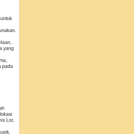
 untuk
unakan.
laan,
ma yang
ma,
a pada
dah
lokasi
is Lor,
usik,