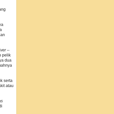
ang
ya
a
lan
iver
--
 pelik
ya dua
umahnya
k serta
kit atau
as
di