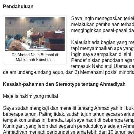
Pendahuluan
Saya ingin menegaskan terle
melakukan pembelaan terhada
menginginkan pasal-pasal da
Kalaulah ada bagian yang m
tapi menyampaikan apa yang 
ingin saya sampaikan di sini
Dr. Ahmad Najib Burhani di
Mahkamah Konstitusi
Pendefinisian penodaan aga
termasuk Nahdlatul Ulama da
dalam undang-undang aquo, dan 3) Memahami posisi minori
Kesalah-pahaman dan Stereotype tentang Ahmadiyah
Majelis hakim yang mulia!
Saya sudah mengkaji dan meneliti tentang Ahmadiyah ini buk
beberapa tahun. Paling tidak, sudah tujuh tahun secara seriu
tempat komunitas ini berada, tapi saya hadir di beberapa te
Kuningan, yang lebih dari separuh penduduknya adalah Ahmad
Ahmadiyah menjadi pengungsi selama lebih dari 10 tahun se