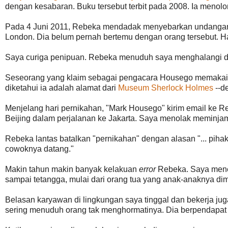
dengan kesabaran. Buku tersebut terbit pada 2008. Ia meno
Pada 4 Juni 2011, Rebeka mendadak menyebarkan undangan 
London. Dia belum pernah bertemu dengan orang tersebut. Ha
Saya curiga penipuan. Rebeka menuduh saya menghalangi d
Seseorang yang klaim sebagai pengacara Housego memakai
diketahui ia adalah alamat dari
Museum Sherlock Holmes
--d
Menjelang hari pernikahan, "Mark Housego" kirim email ke R
Beijing dalam perjalanan ke Jakarta. Saya menolak meminj
Rebeka lantas batalkan "pernikahan" dengan alasan "... pihak
cowoknya datang."
Makin tahun makin banyak kelakuan
error
Rebeka. Saya mener
sampai tetangga, mulai dari orang tua yang anak-anaknya d
Belasan karyawan di lingkungan saya tinggal dan bekerja ju
sering menuduh orang tak menghormatinya. Dia berpendapat d