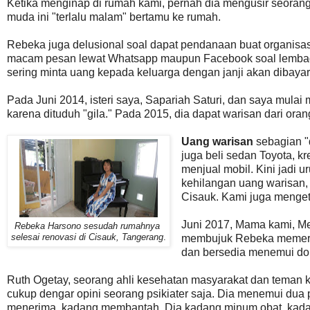
Ketika menginap di rumah kami, pernah dia mengusir seorang
muda ini "terlalu malam" bertamu ke rumah.
Rebeka juga delusional soal dapat pendanaan buat organisa
macam pesan lewat Whatsapp maupun Facebook soal lembaga
sering minta uang kepada keluarga dengan janji akan dibaya
Pada Juni 2014, isteri saya, Sapariah Saturi, dan saya mul
karena dituduh "gila." Pada 2015, dia dapat warisan dari or
Uang warisan
sebagian "
juga beli sedan Toyota, kred
menjual mobil. Kini jadi 
kehilangan uang warisan,
Cisauk. Kami juga menget
Juni 2017, Mama kami, Me
Rebeka Harsono sesudah rumahnya
selesai renovasi di Cisauk, Tangerang
.
membujuk Rebeka memerik
dan bersedia menemui dokt
Ruth Ogetay, seorang ahli kesehatan masyarakat dan teman 
cukup dengar opini seorang psikiater saja. Dia menemui dua p
menerima, kadang membantah. Dia kadang minum obat, kada