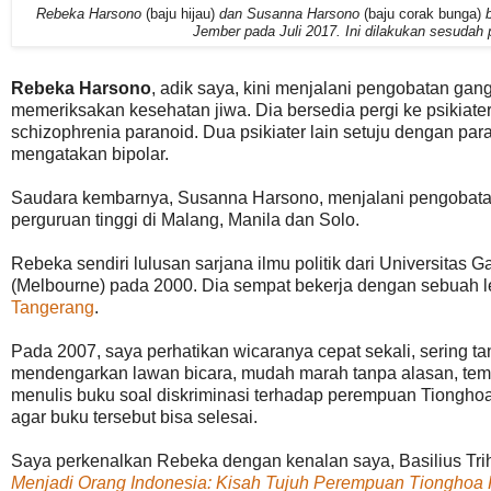
Rebeka Harsono
(baju hijau)
dan Susanna Harsono
(baju corak bunga)
b
Jember pada Juli 2017. Ini dilakukan sesudah p
Rebeka Harsono
, adik saya, kini menjalani pengobatan ga
memeriksakan kesehatan jiwa. Dia bersedia pergi ke psikiate
schizophrenia paranoid. Dua psikiater lain setuju dengan pa
mengatakan bipolar.
Saudara kembarnya, Susanna Harsono, menjalani pengobatan s
perguruan tinggi di Malang, Manila dan Solo.
Rebeka sendiri lulusan sarjana ilmu politik dari Universita
(Melbourne) pada 2000. Dia sempat bekerja dengan sebuah
Tangerang
.
Pada 2007, saya perhatikan wicaranya cepat sekali, sering tanpa
mendengarkan lawan bicara, mudah marah tanpa alasan, tempe
menulis buku soal diskriminasi terhadap perempuan Tionghoa
agar buku tersebut bisa selesai.
Saya perkenalkan Rebeka dengan kenalan saya, Basilius Tr
Menjadi Orang Indonesia: Kisah Tujuh Perempuan Tionghoa 