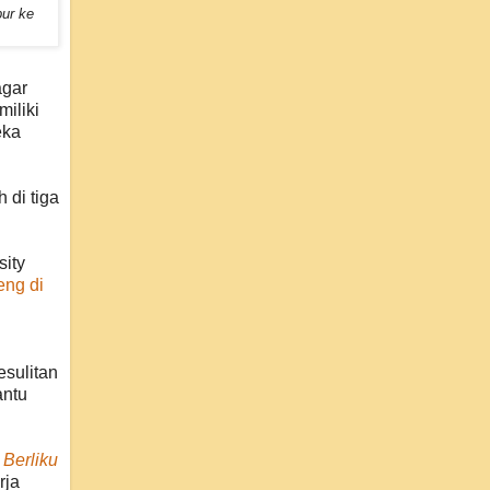
ur ke
agar
iliki
eka
 di tiga
sity
eng di
esulitan
antu
 Berliku
rja