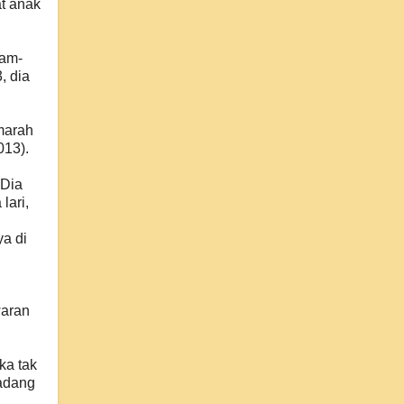
at anak
cam-
, dia
marah
013).
 Dia
lari,
a di
waran
ka tak
adang