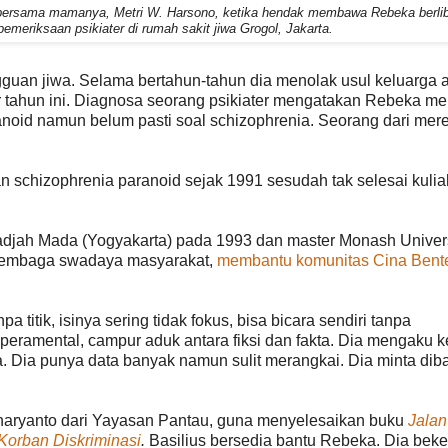
ersama mamanya, Metri W. Harsono, ketika hendak membawa Rebeka berlib
emeriksaan psikiater di rumah sakit jiwa Grogol, Jakarta.
ngguan jiwa. Selama bertahun-tahun dia menolak usul keluarga 
r tahun ini. Diagnosa seorang psikiater mengatakan Rebeka mem
ranoid namun belum pasti soal schizophrenia. Seorang dari mer
chizophrenia paranoid sejak 1991 sesudah tak selesai kuliah
s Gadjah Mada (Yogyakarta) pada 1993 dan master Monash Univer
 lembaga swadaya masyarakat,
membantu komunitas Cina Bent
 titik, isinya sering tidak fokus, bisa bicara sendiri tanpa
ramental, campur aduk antara fiksi dan fakta. Dia mengaku k
. Dia punya data banyak namun sulit merangkai. Dia minta dib
iharyanto dari Yayasan Pantau, guna menyelesaikan buku
Jalan
Korban Diskriminasi
.
Basilius bersedia bantu Rebeka. Dia beke