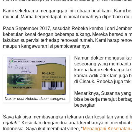
Kami sekeluarga menganggap ini cobaan buat kami. Kami be
muncul. Mama berpendapat minimal rumahnya diperbaiki dul
Pada September 2017, sesudah Rebeka kembali dari Jember,
kebetulan kenal dengan beberapa tukang. Mereka bersedia
lakukan supervisi terhadap renovasi rumah. Kami harap reno
maupun kengawuran isi pembicaraannya.
Namun dokter mengusulkan a
seseorang yang membantu d
karena kami sekeluarga ta
kamar. Adik-adik lain juga 
di Cisauk. Rebeka juga tak
Menariknya, Susanna yang s
diberi caregiver.
Dokter usul Rebeka
bisa bekerja merajut berba
bepergian.
Saya tak bisa membayangkan tekanan dan kesulitan yang dih
ngalah
." Kesulitan dengan dua anak kembarnya ini membuat
Indonesia. Saya ikut membuat video, "
Menangani Kesehatan 