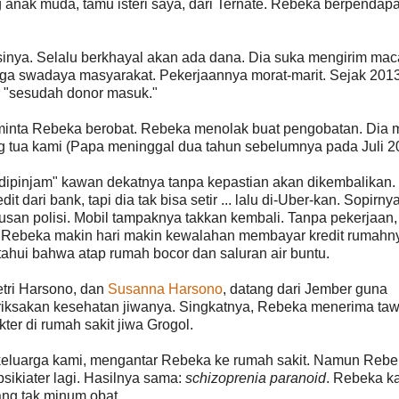
 anak muda, tamu isteri saya, dari Ternate. Rebeka berpendap
sinya. Selalu berkhayal akan ada dana. Dia suka mengirim ma
 swadaya masyarakat. Pekerjaannya morat-marit. Sejak 2013
r "sesudah donor masuk."
ai minta Rebeka berobat. Rebeka menolak buat pengobatan. Dia 
ang tua kami (Papa meninggal dua tahun sebelumnya pada Juli 2
dipinjam" kawan dekatnya tanpa kepastian akan dikembalikan.
it dari bank, tapi dia tak bisa setir ... lalu di-Uber-kan. Sopirnya 
urusan polisi. Mobil tampaknya takkan kembali. Tanpa pekerjaan,
 Rebeka makin hari makin kewalahan membayar kredit rumahny
ahui bahwa atap rumah bocor dan saluran air buntu.
tri Harsono, dan
Susanna Harsono
, datang dari Jember guna
sakan kesehatan jiwanya. Singkatnya, Rebeka menerima ta
er di rumah sakit jiwa Grogol.
keluarga kami, mengantar Rebeka ke rumah sakit. Namun Rebe
sikiater lagi. Hasilnya sama:
schizoprenia paranoid
. Rebeka k
ng tak minum obat.