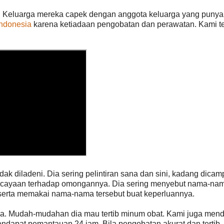
. Keluarga mereka capek dengan anggota keluarga yang punya
Indonesia
karena ketiadaan pengobatan dan perawatan. Kami t
ak diladeni. Dia sering pelintiran sana dan sini, kadang dicam
ercayaan terhadap omongannya. Dia sering menyebut nama-nam
, serta memakai nama-nama tersebut buat keperluannya.
. Mudah-mudahan dia mau tertib minum obat. Kami juga men
endapat pemantauan 24 jam. Bila pengobatan akurat dan tertib,