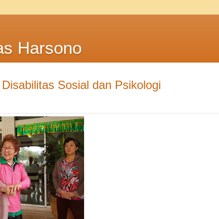
as Harsono
sabilitas Sosial dan Psikologi