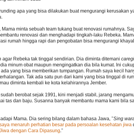
runding apa yang bisa dilakukan buat mengurangi kerusakan y
u.
 Mama minta sebuah team tukang buat renovasi rumahnya. Sa
 membantu renovasi dan menghadapi tingkah-laku Rebeka. Mam
vasi rumah hingga rapi dan pengobatan bisa mengurangi khaya
gar Rebeka tak tinggal sendirian. Dia diminta ditemani
careg
ia minum obat maupun mengingatkan dia bila kumat. Ini cukup
k ada yang bisa memberikan tumpangan. Rumah saya kecil han
berhalangan. Tak ada satu pun dari kami yang bisa tinggal di r
 mau diminta kembali ke kota kelahirannya Jember.
udah berobat sejak 1991, kini menjadi stabil, jarang mengamu
gai tas dan baju. Susanna banyak membantu mama kami bila sa
adapi Mama. Dia sering bilang dalam bahasa Jawa, "
Sing war
saya menaruh perhatian besar pada persoalan kesehatan jiwa
Jiwa dengan Cara Dipasung
."