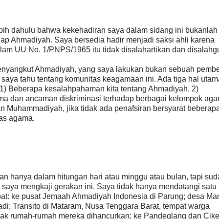
bih dahulu bahwa kekehadiran saya dalam sidang ini bukanlah
p Ahmadiyah. Saya bersedia hadir menjadi saksi ahli karena
lam UU No. 1/PNPS/1965 itu tidak disalahartikan dan disalahg
enyangkut Ahmadiyah, yang saya lakukan bukan sebuah pembe
saya tahu tentang komunitas keagamaan ini. Ada tiga hal uta
: 1) Beberapa kesalahpahaman kita tentang Ahmadiyah, 2)
ma dan ancaman diskriminasi terhadap berbagai kelompok aga
n Muhammadiyah, jika tidak ada penafsiran bersyarat beberap
tas agama.
an hanya dalam hitungan hari atau minggu atau bulan, tapi su
s saya mengkaji gerakan ini. Saya tidak hanya mendatangi satu 
mpat: ke pusat Jemaah Ahmadiyah Indonesia di Parung; desa Man
i; Transito di Mataram, Nusa Tenggara Barat, tempat warga
jak rumah-rumah mereka dihancurkan; ke Pandeglang dan Cike