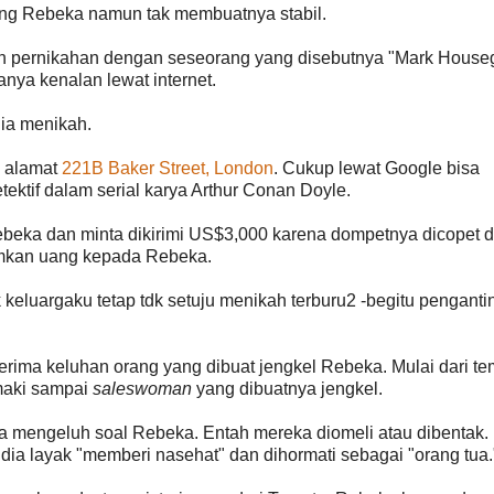
long Rebeka namun tak membuatnya stabil.
pernikahan dengan seseorang yang disebutnya "Mark Houseg
nya kenalan lewat internet.
ia menikah.
 alamat
221B Baker Street, London
. Cukup lewat Google bisa
etektif dalam serial karya Arthur Conan Doyle.
ebeka dan minta dikirimi US$3,000 karena dompetnya dicopet d
amkan uang kepada Rebeka.
 keluargaku tetap tdk setuju menikah terburu2 -begitu penganti
ima keluhan orang yang dibuat jengkel Rebeka. Mulai dari t
imaki sampai
saleswoman
yang dibuatnya jengkel.
ga mengeluh soal Rebeka. Entah mereka diomeli atau dibentak.
ia layak "memberi nasehat" dan dihormati sebagai "orang tua