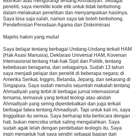
lebihkan atau mengurangi tentang Ahmadiyah. Sebagai
peneliti, saya memiliki kode etik untuk tidak berbohong
dalam melakukan penelitian dan menyampaikan hasilnya.
Saya bisa saja salah, namun saya tak boleh berbohong.
Pendefinisian Penodaan Agama dan Diskriminasi
Majelis hakim yang mulia!
Saya belajar tentang berbagai Undang-Undang terkait HAM
(Hak Asasi Manusia), Deklarasi Universal HAM, Kovenan
Internasional tentang Hak-hak Sipil dan Politik, tentang
kebebasan beragama, dan sebagainya. Sudah 13 tahun
saya menjadi pelajar dan peneliti di beberapa negara; di
Amerika Serikat, Inggris, Belanda, Jepang, dan sekarang di
Singapura. Saya sudah menulis sejumlah makalah tentang
Ahmadiyah yang terbit di berbagai jurnal internasional
ternama, termasuk yang terkait teologi atau akidah
Ahmadiyah yang sering diperdebatkan dan juga terkait
berbagai fatwa tentang Ahmadiyah. Tapi untuk kali ini, saya
tinggalkan itu semua. Saya berharap kita berbicara dengan
hati, bukan mencoba untuk saling mengalahkan. Saya
sudah agak lelah dengan perdebatan teologis itu. Saya
ingin mengetuk hati saya sendiri sebagai bagian dari