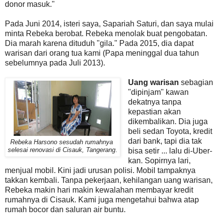
donor masuk."
Pada Juni 2014, isteri saya, Sapariah Saturi, dan saya mulai
minta Rebeka berobat. Rebeka menolak buat pengobatan.
Dia marah karena dituduh "gila." Pada 2015, dia dapat
warisan dari orang tua kami (Papa meninggal dua tahun
sebelumnya pada Juli 2013).
Uang warisan
sebagian
"dipinjam" kawan
dekatnya tanpa
kepastian akan
dikembalikan. Dia juga
beli sedan Toyota, kredit
dari bank, tapi dia tak
Rebeka Harsono sesudah rumahnya
selesai renovasi di Cisauk, Tangerang
.
bisa setir ... lalu di-Uber-
kan. Sopirnya lari,
menjual mobil. Kini jadi urusan polisi. Mobil tampaknya
takkan kembali. Tanpa pekerjaan, kehilangan uang warisan,
Rebeka makin hari makin kewalahan membayar kredit
rumahnya di Cisauk. Kami juga mengetahui bahwa atap
rumah bocor dan saluran air buntu.