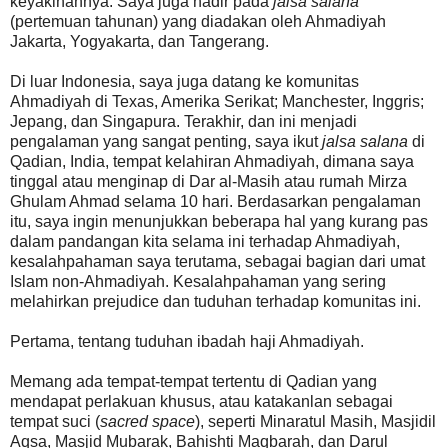
keyakinannya. Saya juga hadir pada
jalsa salana
(pertemuan tahunan) yang diadakan oleh Ahmadiyah
Jakarta, Yogyakarta, dan Tangerang.
Di luar Indonesia, saya juga datang ke komunitas
Ahmadiyah di Texas, Amerika Serikat; Manchester, Inggris;
Jepang, dan Singapura. Terakhir, dan ini menjadi
pengalaman yang sangat penting, saya ikut
jalsa salana
di
Qadian, India, tempat kelahiran Ahmadiyah, dimana saya
tinggal atau menginap di Dar al-Masih atau rumah Mirza
Ghulam Ahmad selama 10 hari. Berdasarkan pengalaman
itu, saya ingin menunjukkan beberapa hal yang kurang pas
dalam pandangan kita selama ini terhadap Ahmadiyah,
kesalahpahaman saya terutama, sebagai bagian dari umat
Islam non-Ahmadiyah. Kesalahpahaman yang sering
melahirkan prejudice dan tuduhan terhadap komunitas ini.
Pertama, tentang tuduhan ibadah haji Ahmadiyah.
Memang ada tempat-tempat tertentu di Qadian yang
mendapat perlakuan khusus, atau katakanlan sebagai
tempat suci (
sacred space
), seperti Minaratul Masih, Masjidil
Aqsa, Masjid Mubarak, Bahishti Maqbarah, dan Darul