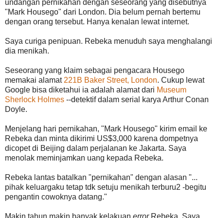
undangan pernikahan dengan seseorang yang disebutnya
"Mark Housego" dari London. Dia belum pernah bertemu
dengan orang tersebut. Hanya kenalan lewat internet.
Saya curiga penipuan. Rebeka menuduh saya menghalangi
dia menikah.
Seseorang yang klaim sebagai pengacara Housego
memakai alamat
221B Baker Street, London
. Cukup lewat
Google bisa diketahui ia adalah alamat dari
Museum
Sherlock Holmes
--detektif dalam serial karya Arthur Conan
Doyle.
Menjelang hari pernikahan, "Mark Housego" kirim email ke
Rebeka dan minta dikirimi US$3,000 karena dompetnya
dicopet di Beijing dalam perjalanan ke Jakarta. Saya
menolak meminjamkan uang kepada Rebeka.
Rebeka lantas batalkan "pernikahan" dengan alasan "...
pihak keluargaku tetap tdk setuju menikah terburu2 -begitu
pengantin cowoknya datang."
Makin tahun makin banyak kelakuan
error
Rebeka. Saya