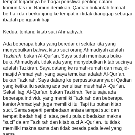
tempat terjadinya berbagai peristiwa penting dalam
komunitas ini. Namun demikian, Qadian bukanlah tempat
berhaji dan berkunjung ke tempat ini tidak dianggap sebagai
ibadah pengganti haji.
Kedua, tentang kitab suci Ahmadiyah.
Ada beberapa buku yang beredar di sekitar kita yang
menyebutkan bahwa kitab suci orang Ahmadiyah adalah
Tazkirah
, bukan Al-Qur’an. Saya sudah membaca buku-
buku Ahmadiyah, tidak ada yang menyebutkan kitab sucinya
adalah Tazkirah. Saya datang ke rumah-rumah dan masjid-
masjid Ahmadiyah, yang saya temukan adalah Al-Qur’an,
bukan Tazkirah. Saya datang ke perpustakaannya di Qadian
yang ketika itu sedang ada penulisan mushhaf Al-Qur’an.
Sekali lagi Al-Qur’an, bukan Tazkirah. Tentu saja ada
beberapa individu yang memiliki Tazkirah dan beberapa
kantor Ahmadiyah juga memiliki itu. Tapi itu bukan kitab
suci. Sama seperti pembedaan antara tempat suci dan
tempat ibadah haji di atas, perlu pula dibedakan makna
“suci” dalam Tazkirah dan kitab suci Al-Qur’an. Itu tidak
memiliki makna sama dan tidak berada pada level yang
sama.