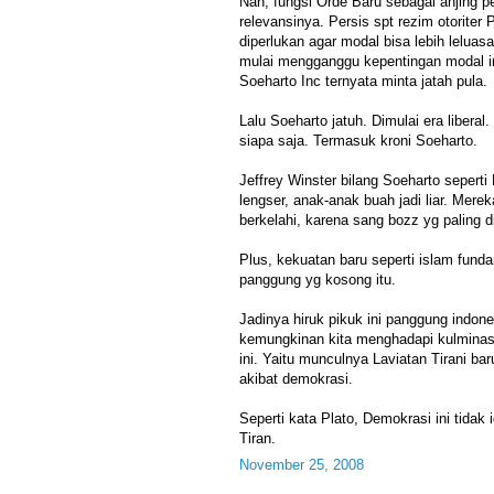
Nah, fungsi Orde Baru sebagai anjing p
relevansinya. Persis spt rezim otoriter 
diperlukan agar modal bisa lebih leluas
mulai mengganggu kepentingan modal in
Soeharto Inc ternyata minta jatah pula.
Lalu Soeharto jatuh. Dimulai era liberal.
siapa saja. Termasuk kroni Soeharto.
Jeffrey Winster bilang Soeharto sepert
lengser, anak-anak buah jadi liar. Mereka
berkelahi, karena sang bozz yg paling d
Plus, kekuatan baru seperti islam funda
panggung yg kosong itu.
Jadinya hiruk pikuk ini panggung indon
kemungkinan kita menghadapi kulminasi 
ini. Yaitu munculnya Laviatan Tirani bar
akibat demokrasi.
Seperti kata Plato, Demokrasi ini tidak
Tiran.
November 25, 2008