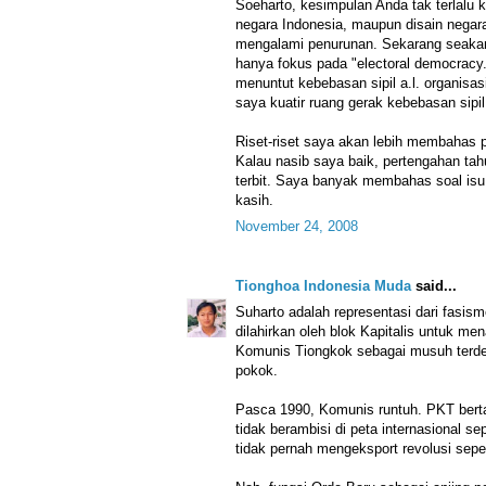
Soeharto, kesimpulan Anda tak terlalu 
negara Indonesia, maupun disain nega
mengalami penurunan. Sekarang seaka
hanya fokus pada "electoral democracy
menuntut kebebasan sipil a.l. organisas
saya kuatir ruang gerak kebebasan sip
Riset-riset saya akan lebih membahas p
Kalau nasib saya baik, pertengahan ta
terbit. Saya banyak membahas soal isu
kasih.
November 24, 2008
Tionghoa Indonesia Muda
said...
Suharto adalah representasi dari fasisme
dilahirkan oleh blok Kapitalis untuk m
Komunis Tiongkok sebagai musuh terde
pokok.
Pasca 1990, Komunis runtuh. PKT berta
tidak berambisi di peta internasional s
tidak pernah mengeksport revolusi sep