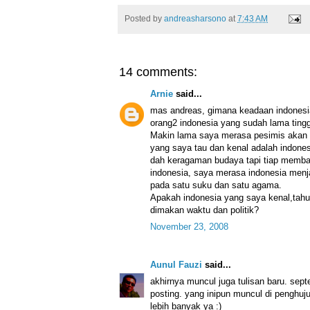
Posted by
andreasharsono
at
7:43 AM
14 comments:
Arnie
said...
mas andreas, gimana keadaan indonesi
orang2 indonesia yang sudah lama tingg
Makin lama saya merasa pesimis akan 
yang saya tau dan kenal adalah indone
dah keragaman budaya tapi tiap membac
indonesia, saya merasa indonesia menj
pada satu suku dan satu agama.
Apakah indonesia yang saya kenal,tahu,
dimakan waktu dan politik?
November 23, 2008
Aunul Fauzi
said...
akhirnya muncul juga tulisan baru. sept
posting. yang inipun muncul di penghu
lebih banyak ya :)