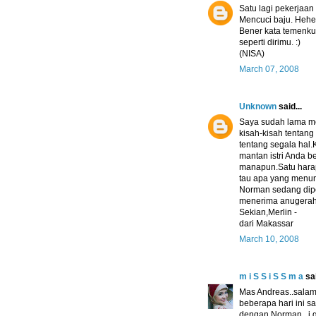
Satu lagi pekerjaan
Mencuci baju. Heheh
Bener kata temenku
seperti dirimu. :)
(NISA)
March 07, 2008
Unknown
said...
Saya sudah lama m
kisah-kisah tentan
tentang segala hal
mantan istri Anda b
manapun.Satu harapa
tau apa yang menun
Norman sedang diper
menerima anugerah 
Sekian,Merlin -
dari Makassar
March 10, 2008
m i S S i S S m a
sai
Mas Andreas..salam 
beberapa hari ini s
dengan Norman,, i g