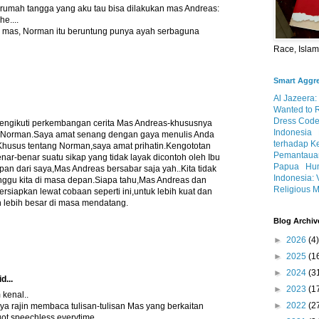
 rumah tangga yang aku tau bisa dilakukan mas Andreas:
e....
 mas, Norman itu beruntung punya ayah serbaguna
Race, Isla
Smart Aggr
Al Jazeera:
Wanted to 
Dress Code
engikuti perkembangan cerita Mas Andreas-khususnya
Indonesia
g Norman.Saya amat senang dengan gaya menulis Anda
terhadap K
.Khusus tentang Norman,saya amat prihatin.Kengototan
Pemantauan
enar-benar suatu sikap yang tidak layak dicontoh oleh Ibu
Papua
Hum
n dari saya,Mas Andreas bersabar saja yah..Kita tidak
Indonesia: 
ggu kita di masa depan.Siapa tahu,Mas Andreas dan
Religious M
siapkan lewat cobaan seperti ini,untuk lebih kuat dan
lebih besar di masa mendatang.
Blog Archiv
►
2026
(4)
►
2025
(1
►
2024
(3
d...
►
2023
(1
kenal..
►
2022
(2
aya rajin membaca tulisan-tulisan Mas yang berkaitan
ot speechless everytime.