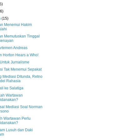
5)
(6)
h
(15)
n Menemui Hakim
alahi
n Memutuskan Tinggal
Senayan
artemen Andreas
n Horton Hears a Who!
Untuk Jurnalisme
si Tak Menemui Sepakat
g Mediasi Ditunda, Retno
del Rahasia
li ke Salatiga
kah Wartawan
pidanakan?
sal Mediasi Soal Norman
rsono
h Wartawan Perlu
pidanakan?
am Lusuh dan Daki
tam