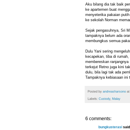
Aku bilang dia tak baik p
ke apartemen buat mengga
menyeterika pakaian putih
ke sekolah Norman meman
Sejak pengasuhnya, Sri M
tampaknya belum ada ora
membungkus semua pakaia
Dulu Yani sering mengeluh
kecapekan, tiba di rumah,
membereskan ranjangnya se
terkejut Retno juga kini 
dulu, bila lagi tak ada p
Tampaknya kebiasaan ini t
Posted by
andreasharsono
a
Labels:
Custody
,
Malay
6 comments:
bungkusterasi
said.