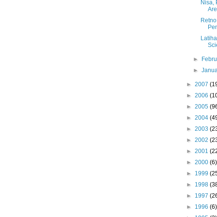
Nisa,
Ar
Retno
Pen
Latih
Sci
►
Febr
►
Janu
►
2007
(1
►
2006
(1
►
2005
(9
►
2004
(4
►
2003
(2
►
2002
(2
►
2001
(2
►
2000
(6)
►
1999
(2
►
1998
(3
►
1997
(2
►
1996
(6)