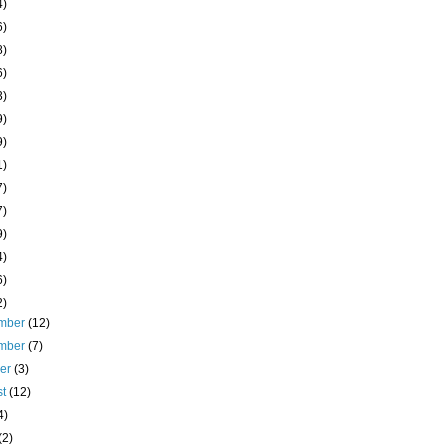
4)
6)
8)
6)
3)
9)
9)
1)
7)
7)
9)
4)
6)
2)
mber
(12)
mber
(7)
ber
(3)
st
(12)
4)
(2)