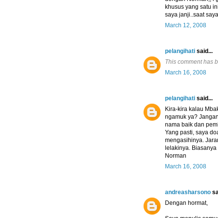
khusus yang satu ini
saya janji..saat saya
March 12, 2008
pelangihati
said...
This comment has b
March 16, 2008
pelangihati
said...
Kira-kira kalau Mb
ngamuk ya? Jangan-
nama baik dan pemb
Yang pasti, saya 
mengasihinya. Jara
lelakinya. Biasanya
Norman
March 16, 2008
andreasharsono
sa
Dengan hormat,