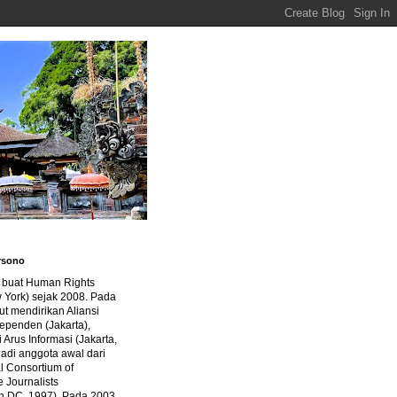
rsono
a buat Human Rights
 York) sejak 2008. Pada
ut mendirikan Aliansi
dependen (Jakarta),
di Arus Informasi (Jakarta,
jadi anggota awal dari
al Consortium of
e Journalists
n DC, 1997). Pada 2003,