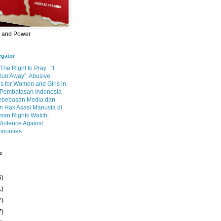
m and Power
egator
 The Right to Pray
“I
Run Away”: Abusive
s for Women and Girls in
Pembatasan Indonesia
ebebasan Media dan
 Hak Asasi Manusia di
an Rights Watch:
Violence Against
inorities
e
6)
1)
7)
7)