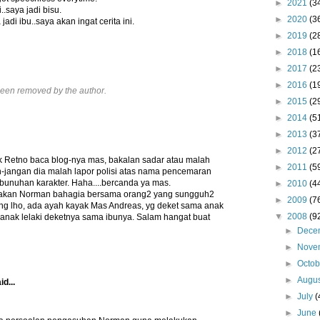
►
2021
(3
..saya jadi bisu.
►
2020
(3
 jadi ibu..saya akan ingat cerita ini.
►
2019
(2
►
2018
(1
►
2017
(2
►
2016
(1
een removed by the author.
►
2015
(2
►
2014
(5
►
2013
(3
►
2012
(2
ak Retno baca blog-nya mas, bakalan sadar atau malah
►
2011
(5
jangan dia malah lapor polisi atas nama pencemaran
unuhan karakter. Haha....bercanda ya mas.
►
2010
(4
doakan Norman bahagia bersama orang2 yang sungguh2
►
2009
(7
ng lho, ada ayah kayak Mas Andreas, yg deket sama anak
▼
2008
(9
 anak lelaki deketnya sama ibunya. Salam hangat buat
►
Dece
►
Nove
►
Octo
►
Augu
id...
►
July
(
►
June