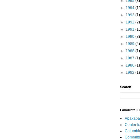
►
1995
(3)
►
1994
(1
►
1993
(1)
►
1992
(2)
►
1991
(1
►
1990
(3)
►
1989
(4)
►
1988
(1)
►
1987
(1)
►
1986
(1)
►
1982
(1)
Search
Favourite L
Apakaba
Center fo
Columbi
Committe