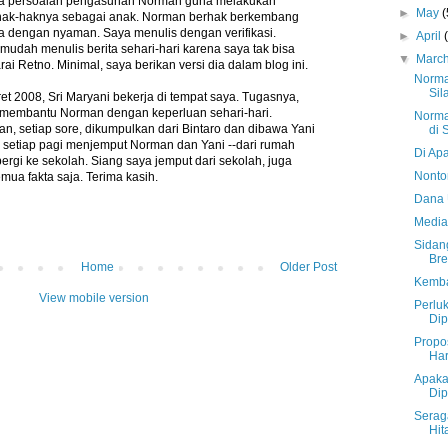
a persoalan pengasuhan Norman guna melakukan
►
May
(
 hak-haknya sebagai anak. Norman berhak berkembang
 dengan nyaman. Saya menulis dengan verifikasi.
►
April
mudah menulis berita sehari-hari karena saya tak bisa
▼
Marc
Retno. Minimal, saya berikan versi dia dalam blog ini.
Norma
Sil
et 2008, Sri Maryani bekerja di tempat saya. Tugasnya,
membantu Norman dengan keperluan sehari-hari.
Norma
n, setiap sore, dikumpulkan dari Bintaro dan dibawa Yani
di 
 setiap pagi menjemput Norman dan Yani --dari rumah
Di Ap
ergi ke sekolah. Siang saya jemput dari sekolah, juga
Nonto
mua fakta saja. Terima kasih.
Dana 
Media
Sidan
Bre
Home
Older Post
Kemba
View mobile version
Perlu
Di
Propo
Ha
Apaka
Di
Serag
Hi