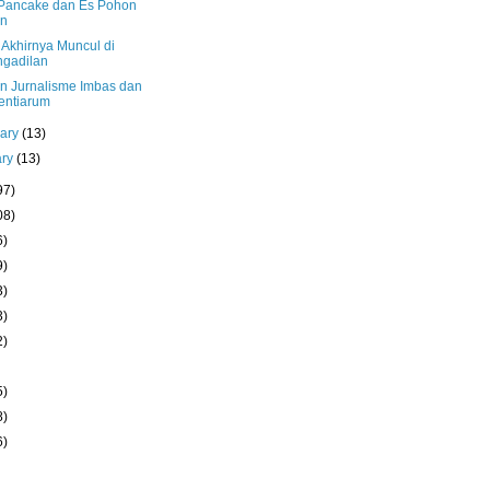
 Pancake dan Es Pohon
en
 Akhirnya Muncul di
gadilan
an Jurnalisme Imbas dan
entiarum
uary
(13)
ary
(13)
97)
08)
6)
9)
3)
3)
2)
5)
8)
6)