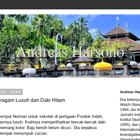
Andreas Harsono
05, 2008
Andreas Ha
ragam Lusuh dan Daki Hitam
Dia bekerj
Watch (New
1994, dia ik
Jurnalis In
njemput Norman untuk sekolah di pertigaan Pondok Indah,
Institut Stu
gamnya lusuh. Krahnya memperlihatkan bercak-bercak daki
1995), dan 
 memang kotor. Baju bersih belum dicuci. Dia terpaksa
Internation
i tempat menumpuk cucian.
Investigativ
(Washingto