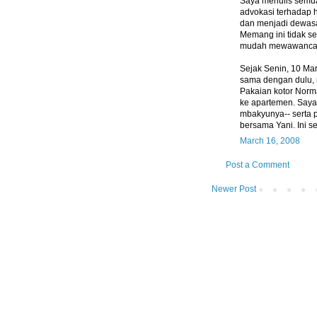
Saya menulis semu
advokasi terhadap
dan menjadi dewasa
Memang ini tidak se
mudah mewawancarai 
Sejak Senin, 10 Mar
sama dengan dulu, 
Pakaian kotor Norma
ke apartemen. Saya
mbakyunya-- serta p
bersama Yani. Ini se
March 16, 2008
Post a Comment
Newer Post