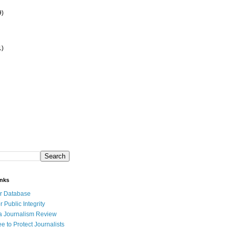
9)
1)
inks
r Database
r Public Integrity
a Journalism Review
e to Protect Journalists