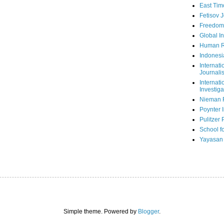
East Tim
Fetisov 
Freedom
Global In
Human R
Indonesi
Internati
Journalis
Internati
Investiga
Nieman 
Poynter I
Pulitzer 
School fo
Yayasan
Simple theme. Powered by
Blogger
.