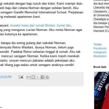
ergi sekolah dengan baju lusuh dan kotor. Kami mampir dulu
dia ikut me
(Jakarta) 
nti baju dan celana Norman dengan setelan bersih. Aku
(Jayapura, 
 seragam Gandhi Memorial International School. Perjalanan
di Universi
g melewati apartemen kami.
(Salatiga)
dia belajar
aryani,
mundur kerja dari rumah Bintaro Jumat lalu
,
Nieman Fell
ng yang mengurus cucian Norman. Aku minta Norman agar
Harvard (C
n kotornya ke apartemen.
 betapa dia sering pulang dari sekolah Norman,
Twitter
 ternyata Retno Wardani, ibunya Norman, belum juga
Facebook
ndiri. Padahal Retno seharian tinggal di rumah. Aku tak
Instagram
tak mencuci seragam Norman. Ketika kami masih menikah
Mastodon
embantu, urusan mencuci pakaian adalah pekerjaan aku.
ak hilang juga walau untuk seragam anaknya sendiri.
Book Sale
t
10:28 PM
..